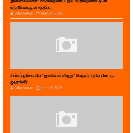
இலங்கைக்கான பாக்கிஸ்தானிய புதிய உயர்ஸ்தானிகருடன்
உத்தியோகபூர்வ சந்திப்பு.
Diluchanan
May 26, 2026
சிங்கப்பூரில் உயரிய “ஜமாலியன் விருது” பெற்றார் 'புதிய நிலா' மு.
ஜஹாங்கீர்
Diluchanan
Apr 16, 2026