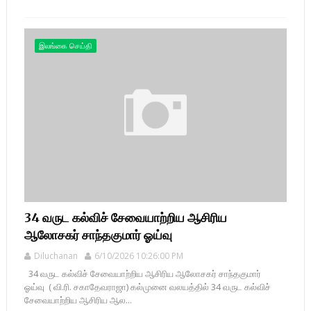
இலங்கை செய்தி
34 வருட கல்விச் சேவையாற்றிய ஆசிரிய
ஆலோசகர் சாந்தகுமார் ஓய்வு
Diluchanan
6/10/2026 10:26:00 PM
34 வருட கல்விச் சேவையாற்றிய ஆசிரிய ஆலோசகர் சாந்தகுமார்
ஓய்வு ( வி.ரி. சகாதேவராஜா) கல்முனை வலயத்தில் 34 வருட கல்விச்
சேவையாற்றிய ஆசிரிய ஆல...