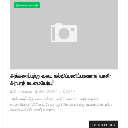
இலங்கை செய்தி
அக்கரைப்பற்று வலய கல்விப்பணிப்பாளராக யாசீர்
அரபாத் கடமையேற்பு!
Diluchanan
6/01/2026 11:18:00 PM
அக்கரைப்பற்று வலய கல்விப்பணிப்பாளராக யாசீர் அரபாத்
கடமையேற்பு! (வி.ரி.சகாதேவராஜா) அக்கரைப்பற்று வலயத்தின் புதிய
வலயக் கல்விப் பணிப்பாளராக...
OLDER POSTS