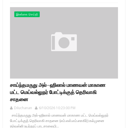
இலங்கை செய்தி
சாய்ந்தமருது அல்-ஹிலால் மாணவன் மாகாண
மட்ட மெய்வல்லுநர் போட்டிக்குத் தெரிவாகி
சாதனை
Diluchanan
6/10/2026 10:23:00 PM
சாய்ந்தமருது அல்-ஹிலால் மாணவன் மாகாண மட்ட மெய்வல்லுநர்
போட்டிக்குத் தெரிவாகி சாதனை (எம்.எஸ்.எம்.ஸாகிர்) கல்முனை
உவெஸ்லி உயர்தரப் பாடசாலையி...