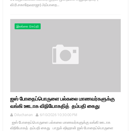
வி.ரி.சகாதேவராஜா) அம்பாறை...
இலங்கை செய்தி
ஐஸ் போதைப்பொருளை பல்கலை மாணவர்களுக்கு
வங்கி ஊடாக விநியோகதித் தம்பதி கைது
Diluchanan
6/10/2026 10:30:00 PM
ஐஸ் போதைப்பொருளை பல்கலை மாணவர்களுக்கு வங்கி ஊடாக
விநியோகத் தம்பதி கைது பாறுக் ஷிஹான் ஐஸ் போதைப்பொருளை