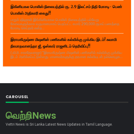
இகினியகல பொலிஸ் நிலையத்தில் ரூ. 2.9 இலட்சம் நிதி மோசடி- பெண்
பொலிஸ் அதிகாரி கைது!!
பாறுக் ஷிஹான் இங்கினியாகல பொலிஸ் நிலையத்தில் பல்வேறு
சேவைகளுக்காக வருமானமாகப் பெறப்பட்ட சுமார் 290,000 ரூபாய் பணத்தை
மோசடி செய்தார் என்ற...
இராமகிருஷ்ண மிஷனின் பணிகளில் கல்விக்கு முக்கிய இடம்! சுவாமி
நீலமாதவானந்தா ஜீ, ஒஸ்கார் ராஜனிடம் தெரிவிப்பு!!
( வி.ரி. சகாதேவராஜா) "இராமகிருஷ்ண மிஷனின் பணிகளில் கல்விக்கு முக்கிய
இடம் அளிக்கப்பட்டுள்ளது. மாணவர்களுக்கு தரமான கல்வியுடன் நல்லொழுக...
CAROUSEL
வெற்றிNews
Vettri News is Sri Lanka Latest News Updates in Tamil Language.