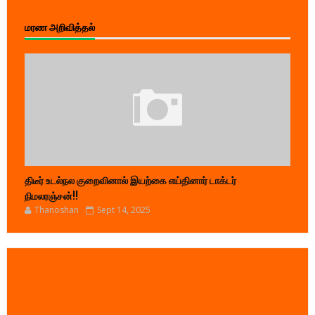
மரண அறிவித்தல்
திடீர் உடல்நல குறைவினால் இயற்கை எய்தினார் டாக்டர்
நிமலரஞ்சன்!!
Thanoshan
Sept 14, 2025