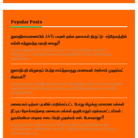
Popular Posts
துறைநீலாவணையில் 24½ பவுண் தங்க நகைகள் திருட்டு- சந்தேகத்தில்
கல்வி கற்றுவந்த யுவதி கைது!!
(பாறுக் ஷிஹான்) மட்டக்களப்பு மாவட்டம், களுவாஞ்சிகுடி பொலிஸ்
பிரிவுக்குட்பட்ட துறைநீலாவணை கிராமத்தில் உள்ள வீடொன்றிலிருந்து
தாலிக்கொடி,...
ஜனாதிபதி விருதைப் பெற்ற சாய்ந்தமருது மாணவன் அன்சார் முஹம்மட்
சினான்!!
(நூருல் ஹுதா உமர்) இலங்கை சாரணர் சங்கத்தின் உயரிய கௌரவ விருதான
ஜனாதிபதி சாரணர் விருதை சாய்ந்தமருதைச் சேர்ந்த கல்முனை ஸாஹிரா
கல்லூரி (தேசி...
மலையகம் டித்வா புயலில் பாதிக்கப்பட்ட போது கிழக்கு மாகாண மக்கள்
நீட்டிய நேசக்கரத்தை மலையக மக்கள் ஒருபோதும் மறக்கமாட்டார்கள் :
நுவரெலியா மாநகர சபை பிரதி முதல்வர் எஸ். யோகராஜா!!
(நூருல் ஹுதா உமர்) மலையகப் பிரதேசம் டித்வா புயலில் கடுமையான
பாதிப்புக்களை எதிர்கொண்ட காலகட்டத்தில் கிழக்கு மாகாண மக்களும்,
ஊடகங்களும் வழ...