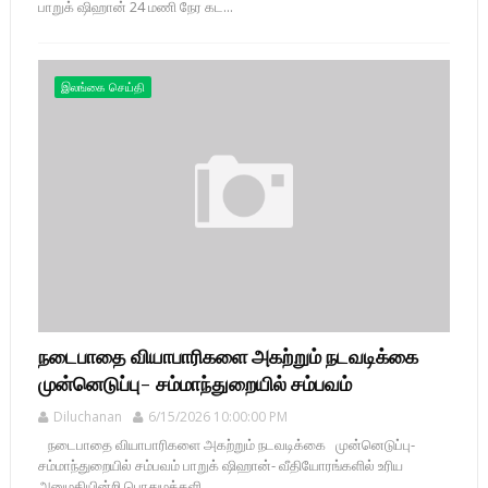
பாறுக் ஷிஹான் 24 மணி நேர கட...
இலங்கை செய்தி
நடைபாதை வியாபாரிகளை அகற்றும் நடவடிக்கை
முன்னெடுப்பு- சம்மாந்துறையில் சம்பவம்
Diluchanan
6/15/2026 10:00:00 PM
நடைபாதை வியாபாரிகளை அகற்றும் நடவடிக்கை முன்னெடுப்பு-
சம்மாந்துறையில் சம்பவம் பாறுக் ஷிஹான்- வீதியோரங்களில் உரிய
அனுமதியின்றி பொதுமக்களி...