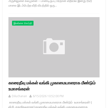
அருகிலுள்ள கல்முனை – பாண்டிருப்பு பிரதான வீதியில் இன்று (02)
மாலை இடம்பெற்ற வீதி விபத்தில் ஒரு...
இலங்கை செய்தி
காரைதீவு மக்கள் வங்கி முகாமையாளராக மீண்டும்
உமாசங்கரன்
Diluchanan
6/15/2026 10:52:00 PM
காரைதீவு மக்கள் வங்கி முகாமையாளராக மீண்டும் உமாசங்கரன்! (
வி.ரி. சகாதேவராஜா) காரைதீவு மக்கள் வங்கி முகாமையாளராக