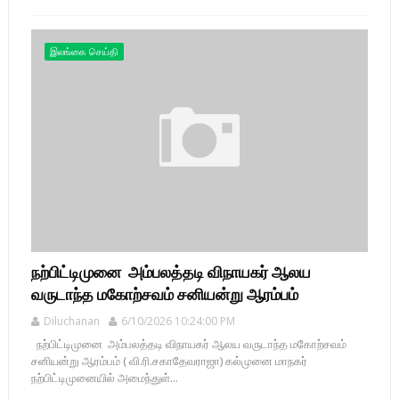
இலங்கை செய்தி
நற்பிட்டிமுனை அம்பலத்தடி விநாயகர் ஆலய
வருடாந்த மகோற்சவம் சனியன்று ஆரம்பம்
Diluchanan
6/10/2026 10:24:00 PM
நற்பிட்டிமுனை அம்பலத்தடி விநாயகர் ஆலய வருடாந்த மகோற்சவம்
சனியன்று ஆரம்பம் ( வி.ரி.சகாதேவராஜா) கல்முனை மாநகர்
நற்பிட்டிமுனையில் அமைந்துள்...