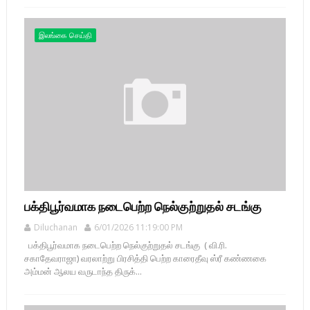
இலங்கை செய்தி
பக்திபூர்வமாக நடைபெற்ற நெல்குற்றுதல் சடங்கு
Diluchanan
6/01/2026 11:19:00 PM
பக்திபூர்வமாக நடைபெற்ற நெல்குற்றுதல் சடங்கு ( வி.ரி.
சகாதேவராஜா) வரலாற்று பிரசித்தி பெற்ற காரைதீவு ஸ்ரீ கண்ணகை
அம்மன் ஆலய வருடாந்த திருக்...