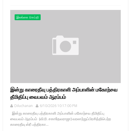
இலங்கை செய்தி
இன்று காரைதீவு பத்திரகாளி அம்பாளின் மகோற்சவ
தீமிதிப்பு வைபவம் ஆரம்பம்
Diluchanan
6/10/2026 10:17:00 PM
இன்று காரைதீவு பத்திரகாளி அம்பாளின் மகோற்சவ தீமிதிப்பு
வைபவம் ஆரம்பம் (வி.ரி. சகாதேவராஜா) வரலாற்றுப்பிரசித்திபெற்ற
காரைதீவு ஸ்ரீ பத்திரகா...