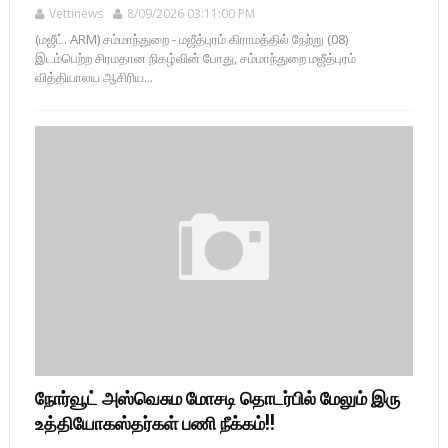
Vettinews
8/09/2026 03:11:00 PM
(மஜீட். ARM) சம்மாந்துறை - மஜீத்புரம் கிராமத்தில் நேற்று (08)
இடம்பெற்ற சிரமதான நிகழ்வின் போது, சம்மாந்துறை மஜீத்புரம்
வித்தியாலய ஆசிரிய...
நோர்வூட் அஸ்வெசும மோசடி தொடர்பில் மேலும் இரு
உத்தியோகஸ்தர்கள் பணி நீக்கம்!!