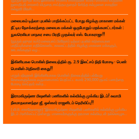
(நூருல் ஹுதா உமர்) இலங்கை சாரணர் சங்கத்தின் உயரிய கௌரவ விருதான
ஜனாதிபதி சாரணர் விருதை சாய்ந்தமருதைச் சேர்ந்த கல்முனை ஸாஹிரா
கல்லூரி (தேசி...
மலையகம் டித்வா புயலில் பாதிக்கப்பட்ட போது கிழக்கு மாகாண மக்கள்
நீட்டிய நேசக்கரத்தை மலையக மக்கள் ஒருபோதும் மறக்கமாட்டார்கள் :
நுவரெலியா மாநகர சபை பிரதி முதல்வர் எஸ். யோகராஜா!!
(நூருல் ஹுதா உமர்) மலையகப் பிரதேசம் டித்வா புயலில் கடுமையான
பாதிப்புக்களை எதிர்கொண்ட காலகட்டத்தில் கிழக்கு மாகாண மக்களும்,
ஊடகங்களும் வழ...
இகினியகல பொலிஸ் நிலையத்தில் ரூ. 2.9 இலட்சம் நிதி மோசடி- பெண்
பொலிஸ் அதிகாரி கைது!!
பாறுக் ஷிஹான் இங்கினியாகல பொலிஸ் நிலையத்தில் பல்வேறு
சேவைகளுக்காக வருமானமாகப் பெறப்பட்ட சுமார் 290,000 ரூபாய் பணத்தை
மோசடி செய்தார் என்ற...
இராமகிருஷ்ண மிஷனின் பணிகளில் கல்விக்கு முக்கிய இடம்! சுவாமி
நீலமாதவானந்தா ஜீ, ஒஸ்கார் ராஜனிடம் தெரிவிப்பு!!
( வி.ரி. சகாதேவராஜா) "இராமகிருஷ்ண மிஷனின் பணிகளில் கல்விக்கு முக்கிய
இடம் அளிக்கப்பட்டுள்ளது. மாணவர்களுக்கு தரமான கல்வியுடன் நல்லொழுக...