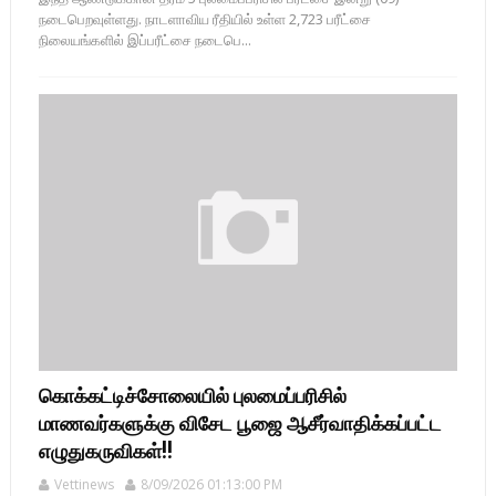
நடைபெறவுள்ளது. நாடளாவிய ரீதியில் உள்ள 2,723 பரீட்சை
நிலையங்களில் இப்பரீட்சை நடைபெ...
கொக்கட்டிச்சோலையில் புலமைப்பரிசில்
மாணவர்களுக்கு விசேட பூஜை ஆசீர்வாதிக்கப்பட்ட
எழுதுகருவிகள்!!
Vettinews
8/09/2026 01:13:00 PM