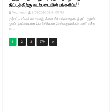
திட்டத்திற்கு கடற்படையின் பங்களிப்பு!!
Vettinews
8/08/2026 08:44:00 PM
(கற்பிட்டி எம் எச் எம் சியாஜ்) ‘க்ளீன் ஸ்ரீ லங்கா’ தேசியத் திட்டத்தின்
மூலம் 'தூய்மையான தேசத்திற்கான தேசிய குடிமக்கள் பணி' என்ற
கர...
1
2
3
979