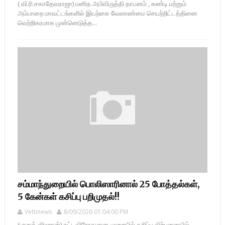
( வி.ரி.சகாதேவராஜா) மனித அபிவிருத்தி தாபனம் , கண்டி மற்றும்
அம்பாறை மாவட்டங்களில் இயற்கை வேளாண்மை செயற்றிட்டத்தினை
வெற்றிகரமாக முன்னெடுத்த...
சம்மாந்துறையில் பொலிஸாரினால் 25 போத்தல்கள்,
5 கேன்கள் கசிப்பு பறிமுதல்!!
Vettinews
8/09/2026 01:04:00 PM
(பாறுக் ஷிஹான்) சட்டவிரோதமான முறையில் கசிப்பு விற்பனையில்