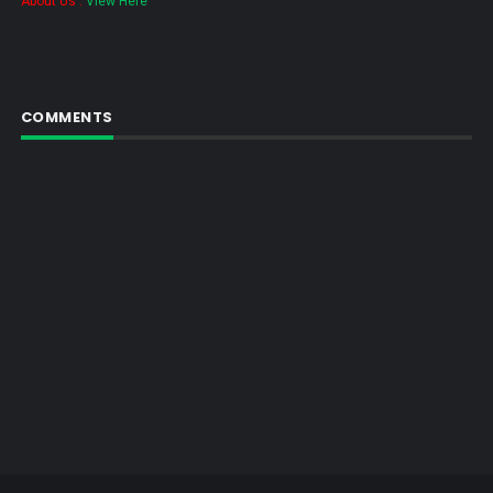
About Us :
View Here
COMMENTS