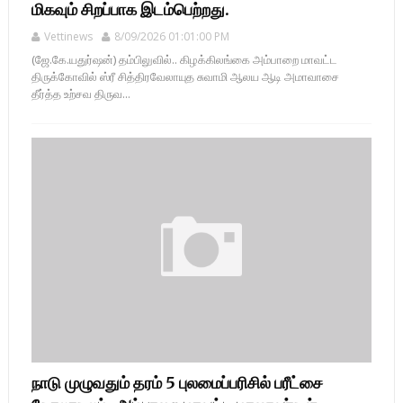
மிகவும் சிறப்பாக இடம்பெற்றது.
Vettinews
8/09/2026 01:01:00 PM
(ஜே.கே.யதுர்ஷன்) தம்பிலுவில்.. கிழக்கிலங்கை அம்பாறை மாவட்ட
திருக்கோவில் ஸ்ரீ சித்திரவேலாயுத சுவாமி ஆலய ஆடி அமாவாசை
தீர்த்த உற்சவ திருவ...
நாடு முழுவதும் தரம் 5 புலமைப்பரிசில் பரீட்சை