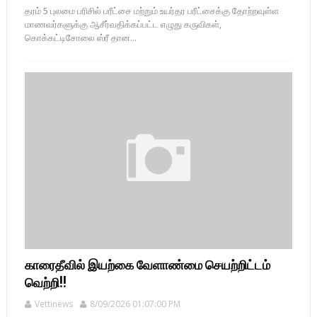
தரம் 5 புலமை பரிசில் பரீட்சை மற்றும் உயர்தர பரீட்சைக்கு தோற்றவுள்ள
மாணவர்களுக்கு ஆசீர்வதிக்கப்பட்ட எழுது கருவிகள்,
கொக்கட்டிசோலை ஸ்ரீ தான...
காரைதீவில் இயற்கை வேளாண்மை செயற்றிட்டம்
வெற்றி!!
Vettinews
8/09/2026 01:07:00 PM