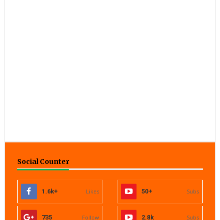
Social Counter
1.6k+
Likes
50+
Subs
735
Follow
2.8k
Subs