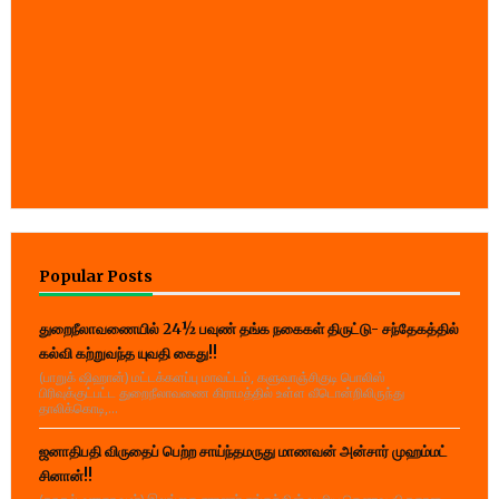
Popular Posts
துறைநீலாவணையில் 24½ பவுண் தங்க நகைகள் திருட்டு- சந்தேகத்தில்
கல்வி கற்றுவந்த யுவதி கைது!!
(பாறுக் ஷிஹான்) மட்டக்களப்பு மாவட்டம், களுவாஞ்சிகுடி பொலிஸ்
பிரிவுக்குட்பட்ட துறைநீலாவணை கிராமத்தில் உள்ள வீடொன்றிலிருந்து
தாலிக்கொடி,...
ஜனாதிபதி விருதைப் பெற்ற சாய்ந்தமருது மாணவன் அன்சார் முஹம்மட்
சினான்!!