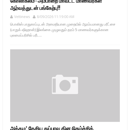
கோலாகலம்-அம்பாறை மாவட்ட மாணவர்கள்
ஆர்வத்துடன் பங்கேற்பு!!
Vettinews
8/09/2026 11:19:00 AM
பொலிஸ் பாதுகாப்புடன் அமைதியான முறையில் ஆரம்பமானது பரீட்சை
(பாறுக் ஷிஹான்) இலங்கை முழுவதும் தரம் 5 மாணவர்களுக்கான
புலமைப்பரிசில் பரீட...
அத்தம’ தேசிய துப்பரவு தின நிகழ்ச்சித்