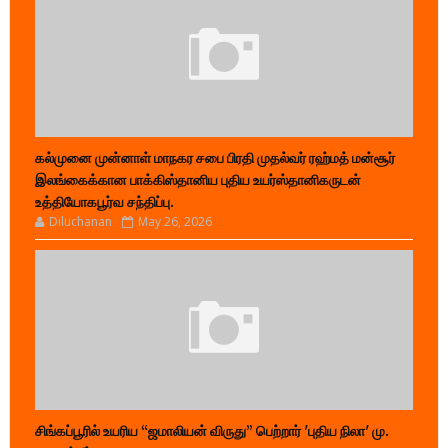
கல்முனை முன்னாள் மாநகர சபை பிரதி முதல்வர் ரஹ்மத் மன்சூர்
இலங்கைக்கான பாக்கிஸ்தானிய புதிய உயர்ஸ்தானிகருடன்
உத்தியோகபூர்வ சந்திப்பு.
Diluchanan
May 26, 2026
சிங்கப்பூரில் உயரிய “ஜமாலியன் விருது” பெற்றார் 'புதிய நிலா' மு.