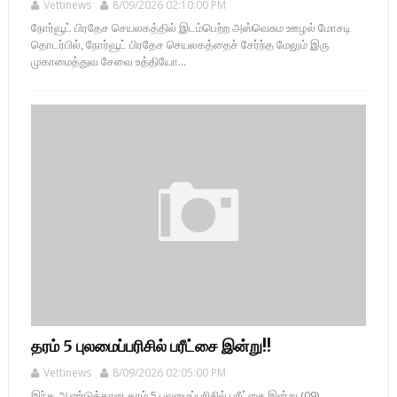
Vettinews
8/09/2026 02:10:00 PM
நோர்வூட் பிரதேச செயலகத்தில் இடம்பெற்ற அஸ்வெசும ஊழல் மோசடி
தொடர்பில், நோர்வூட் பிரதேச செயலகத்தைச் சேர்ந்த மேலும் இரு
முகாமைத்துவ சேவை உத்தியோ...
தரம் 5 புலமைப்பரிசில் பரீட்சை இன்று!!
Vettinews
8/09/2026 02:05:00 PM
இந்த ஆண்டுக்கான தரம் 5 புலமைப்பரிசில் பரீட்சை இன்று (09)