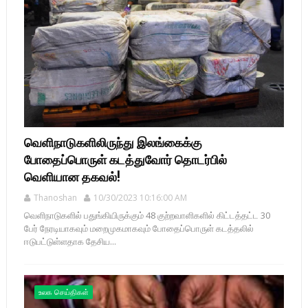
வெளிநாடுகளிலிருந்து இலங்கைக்கு
போதைப்பொருள் கடத்துவோர் தொடர்பில்
வெளியான தகவல்!
Thanoshan
10/30/2023 10:16:00 AM
வெளிநாடுகளில் பதுங்கியிருக்கும் 48 குற்றவாளிகளில் கிட்டத்தட்ட 30
பேர் நேரடியாகவும் மறைமுகமாகவும் போதைப்பொருள் கடத்தலில்
ஈடுபட்டுள்ளதாக தேசிய...
உலக செய்திகள்