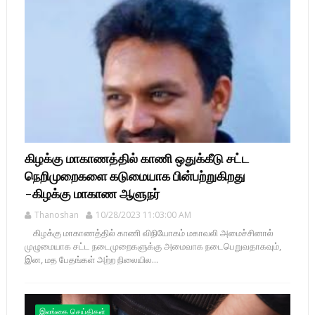
கிழக்கு மாகாணத்தில் காணி ஒதுக்கீடு சட்ட
நெறிமுறைகளை கடுமையாக பின்பற்றுகிறது
-கிழக்கு மாகாண ஆளுநர்
Thanoshan
10/28/2023 11:03:00 AM
கிழக்கு மாகாணத்தில் காணி விநியோகம் மகாவலி அமைச்சினால்
முழுமையாக சட்ட நடைமுறைகளுக்கு அமைவாக நடைபெறுவதாகவும்,
இன, மத பேதங்கள் அற்ற நிலையில...
இலங்கை செய்திகள்