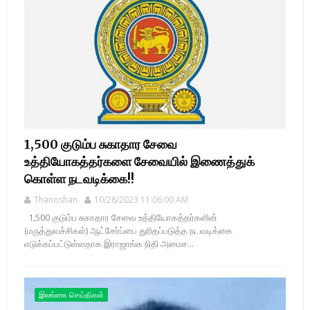
1,500 குடும்ப சுகாதார சேவை
உத்தியோகத்தர்களை சேவையில் இணைத்துக்
கொள்ள நடவடிக்கை!!
Thanoshan
10/28/2023 11:06:00 AM
1,500 குடும்ப சுகாதார சேவை உத்தியோகத்தர்களின்
(மருத்துவச்சிகள்) ஆட்சேர்ப்பை துரிதப்படுத்த நடவடிக்கை
எடுக்கப்பட்டுள்ளதாக இராஜாங்க நிதி அமைச...
இலங்கை செய்திகள்