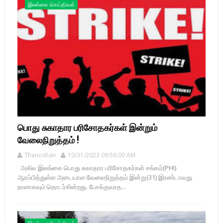
இலங்கை செய்திகள்
பொது சுகாதார பரிசோதகர்கள் இன்றும்
வேலைநிறுத்தம் !
Thanoshan
10/31/2023 09:56:00 AM
அகில இலங்கை பொது சுகாதார பரிசோதகர்கள் சங்கம்(PHI)
ஆரம்பித்துள்ள அடையாள வேலைநிறுத்தம் இன்று(31) இரண்டாவது
நாளாகவும் தொடர்கின்றது. போக்குவரத...