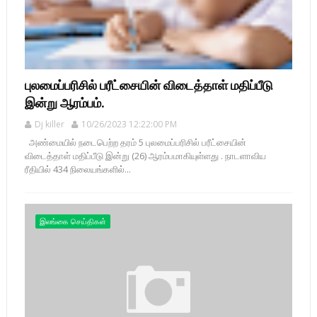
புலமைப்பரிசில் பரீட்சையின் விடைத்தாள் மதிப்பீடு
இன்று ஆரம்பம்.
Dj killer
10/26/2023 12:22:00 PM
அண்மையில் நடைபெற்ற தரம் 5 புலமைப்பரிசில் பரீட்சையின்
விடைத்தாள் மதிப்பீடு இன்று (26) ஆரம்பமாகியுள்ளது . நாடளாவிய
ரீதியில் 434 நிலையங்களில்...
இலங்கை செய்திகள்