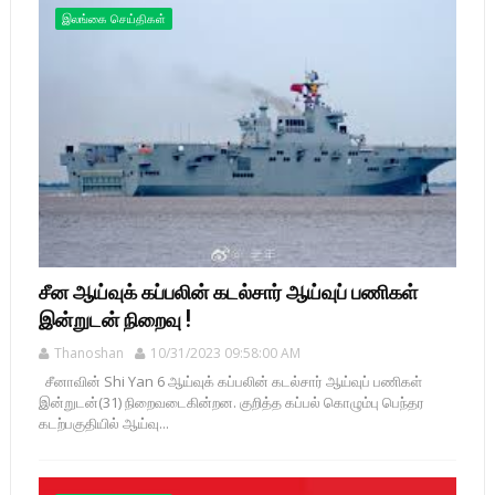
இலங்கை செய்திகள்
சீன ஆய்வுக் கப்பலின் கடல்சார் ஆய்வுப் பணிகள்
இன்றுடன் நிறைவு !
Thanoshan
10/31/2023 09:58:00 AM
சீனாவின் Shi Yan 6 ஆய்வுக் கப்பலின் கடல்சார் ஆய்வுப் பணிகள்
இன்றுடன்(31) நிறைவடைகின்றன. குறித்த கப்பல் கொழும்பு பெந்தர
கடற்பகுதியில் ஆய்வு...