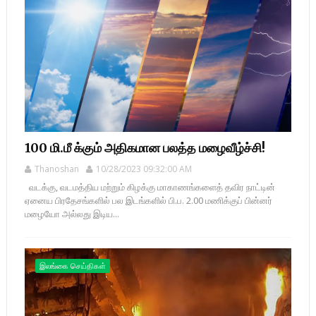
100 மி.மீ க்கும் அதிகமான பலத்த மழைவீழ்ச்சி!
Thanoshan
10/28/2023 09:32:00 AM
வடக்கு, வடமத்திய மற்றும் கிழக்கு மாகாணங்களைத் தவிர நாட்டின்
ஏனைய பிரதேசங்களில் பல இடங்களில் பி.ப. 2.00 மணிக்குப் பின்னர்
மழையோ அல்லது இடிய...
இலங்கை செய்திகள்