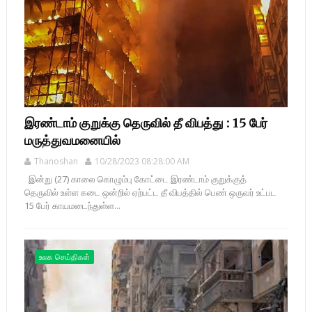
இரண்டாம் குறுக்கு தெருவில் தீ விபத்து : 15 பேர்
மருத்துவமனையில்
Thanoshan
10/28/2023 08:28:00 AM
இன்று (27) காலை கொழும்பு கோட்டை இரண்டாம் குறுக்குத்
தெருவில் உள்ள கடை ஒன்றில் ஏற்பட்ட தீ விபத்தில் பெண் ஒருவர் உட்பட
15 பேர் காயமடைந்துள்ள...
உலக செய்திகள்