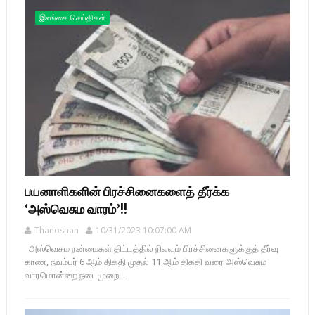
இலங்கை செய்திகள்
பயனாளிகளின் பிரச்சினைகளைத் தீர்க்க
‘அஸ்வெசும வாரம்’!!
Thanoshan
10/31/2023 10:07:00 AM
அஸ்வெசும நன்மைகள் திட்டத்தில் நிலவும் பிரச்சினைகளுக்குத் தீர்வு
காண, நவம்பர் 6 ஆம் திகதி முதல் 11 ஆம் திகதி வரை அஸ்வெசும
வாரமொன்றை நடைமுறை...