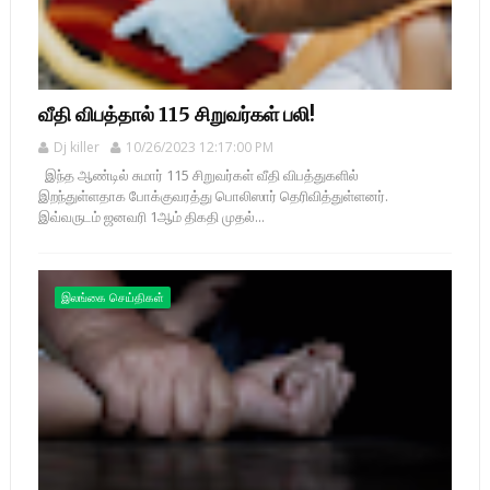
வீதி விபத்தால் 115 சிறுவர்கள் பலி!
Dj killer
10/26/2023 12:17:00 PM
இந்த ஆண்டில் சுமார் 115 சிறுவர்கள் வீதி விபத்துகளில்
இறந்துள்ளதாக போக்குவரத்து பொலிஸார் தெரிவித்துள்ளனர்.
இவ்வருடம் ஜனவரி 1ஆம் திகதி முதல்...
இலங்கை செய்திகள்