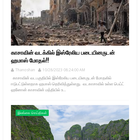
காசாவின் வடக்கில் இஸ்ரேலிய படையினருடன்
ஹமாஸ் மோதல்!!
Thanoshan
10/28/2023 08:24:00 AM
காசாவின் வடபகுதியில் இஸ்ரேலிய படையினருடன் மோதலில்
ஈடுபட்டுள்ளதாக ஹமாஸ் தெரிவித்துள்ளது. வடகாசாவில் உள்ள பெய்ட்
ஹனோன் காசாவின் மத்தியில் உ...
இலங்கை செய்திகள்