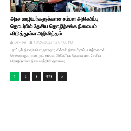
அரச ஊழியர்களுக்கான சம்பள அதிகரிப்பு
தொடர்பில் தேசிய தொழிற்சங்க நிலையம்
விடுத்துள்ள அறிவித்தல்
Dj killer
10/26/2023 12:07:00 PM
நாட்டில் நிலவும் பொருளாதார சிக்கல் நிலைக்கும், வாழ்க்கைச்
செலவுக்கு ஏற்றவாறும் சம்பள அதிகரிப்பு தேவை என தேசிய
தொழிற்சங்க நிலையத்தின் தலைவர...
1
2
3
978