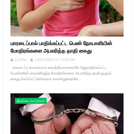
மாரடைப்பால் பாதிக்கப்பட்ட பெண் நோயாளியின்
மோதிரங்களை அபகரித்த தாதி கைது
Dj killer
10/27/2023 01:10:00 PM
மாரடைப்பு காரணமாக வைத்தியசாலையில் அனுமதிக்கப்பட்ட
பெண்ணின் கையிலிருந்த மோதிரங்களை அபகரித்த தாதி ஒருவர்
கைது செய்ய்பட்டுள்ளதாக காவல்துறையின...
இலங்கை செய்திகள்