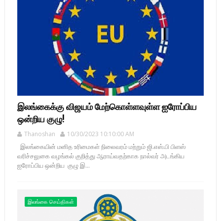
இலங்கைக்கு விஜயம் மேற்கொள்ளவுள்ள ஐரோப்பிய
ஒன்றிய குழு!
Thanoshan
10/30/2023 10:10:00 AM
இலங்கையின் மனித உரிமைகள் நிலைவரம் மற்றும் ஜி.எஸ்.பி பிளஸ்
வரிச்சலுகை வழங்கல் குறித்து ஆராய்வதற்காக நால்வர் அடங்கிய
ஐரோப்பிய ஒன்றிய குழு இ...
இலங்கை செய்திகள்