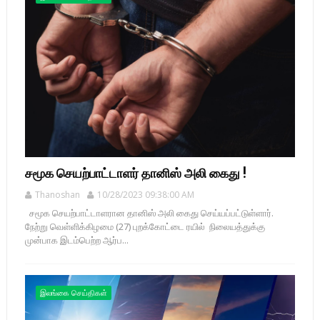
சமூக செயற்பாட்டாளர் தானிஸ் அலி கைது !
Thanoshan
10/28/2023 09:38:00 AM
சமூக செயற்பாட்டாளரான தானிஸ் அலி கைது செய்யப்பட்டுள்ளார்.
நேற்று வெள்ளிக்கிழமை (27) புறக்கோட்டை ரயில் நிலையத்துக்கு
முன்பாக இடம்பெற்ற ஆர்ப...
இலங்கை செய்திகள்