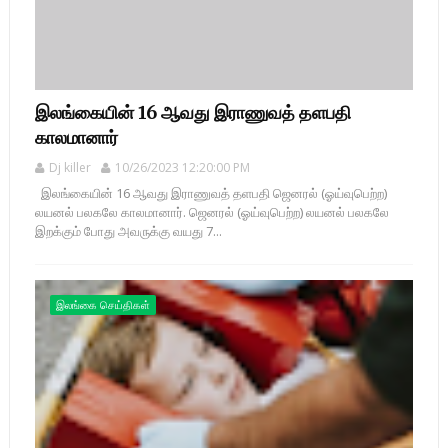
இலங்கையின் 16 ஆவது இராணுவத் தளபதி
காலமானார்
Dj killer
10/26/2023 12:20:00 PM
இலங்கையின் 16 ஆவது இராணுவத் தளபதி ஜெனரல் (ஓய்வுபெற்ற)
லயனல் பலகலே காலமானார். ஜெனரல் (ஓய்வுபெற்ற) லயனல் பலகலே
இறக்கும் போது அவருக்கு வயது 7...
இலங்கை செய்திகள்