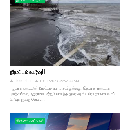
இலங்கை செய்திகள்
நீர்மட்டம் உயர்வு!!
Thanoshan
10/31/2023 09:52:00 AM
குடா கங்கையின் நீர்மட்டம் உயர்வடைந்துள்ளது. இதன் காரணமாக
புலத்சிங்கள, மதுராவல மற்றும் பாலிந்த நுவர ஆகிய பிரதேச செயலகப்
பிரிவுகளுக்கு வெள்ள...
இலங்கை செய்திகள்