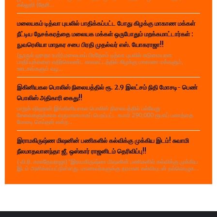
கல்லூரி (தேசி...
மலையகம் டித்வா புயலில் பாதிக்கப்பட்ட போது கிழக்கு மாகாண மக்கள்
நீட்டிய நேசக்கரத்தை மலையக மக்கள் ஒருபோதும் மறக்கமாட்டார்கள் :
நுவரெலியா மாநகர சபை பிரதி முதல்வர் எஸ். யோகராஜா!!
(நூருல் ஹுதா உமர்) மலையகப் பிரதேசம் டித்வா புயலில் கடுமையான
பாதிப்புக்களை எதிர்கொண்ட காலகட்டத்தில் கிழக்கு மாகாண மக்களும்,
ஊடகங்களும் வழ...
இகினியகல பொலிஸ் நிலையத்தில் ரூ. 2.9 இலட்சம் நிதி மோசடி- பெண்
பொலிஸ் அதிகாரி கைது!!
பாறுக் ஷிஹான் இங்கினியாகல பொலிஸ் நிலையத்தில் பல்வேறு
சேவைகளுக்காக வருமானமாகப் பெறப்பட்ட சுமார் 290,000 ரூபாய் பணத்தை
மோசடி செய்தார் என்ற...
இராமகிருஷ்ண மிஷனின் பணிகளில் கல்விக்கு முக்கிய இடம்! சுவாமி
நீலமாதவானந்தா ஜீ, ஒஸ்கார் ராஜனிடம் தெரிவிப்பு!!
( வி.ரி. சகாதேவராஜா) "இராமகிருஷ்ண மிஷனின் பணிகளில் கல்விக்கு முக்கிய
இடம் அளிக்கப்பட்டுள்ளது. மாணவர்களுக்கு தரமான கல்வியுடன் நல்லொழுக...