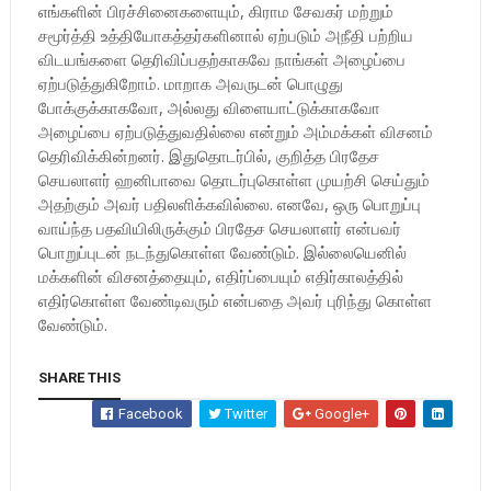
எங்களின் பிரச்சினைகளையும், கிராம சேவகர் மற்றும்
சமூர்த்தி உத்தியோகத்தர்களினால் ஏற்படும் அநீதி பற்றிய
விடயங்களை தெரிவிப்பதற்காகவே நாங்கள் அழைப்பை
ஏற்படுத்துகிறோம். மாறாக அவருடன் பொழுது
போக்குக்காகவோ, அல்லது விளையாட்டுக்காகவோ
அழைப்பை ஏற்படுத்துவதில்லை என்றும் அம்மக்கள் விசனம்
தெரிவிக்கின்றனர். இதுதொடர்பில், குறித்த பிரதேச
செயலாளர் ஹனிபாவை தொடர்புகொள்ள முயற்சி செய்தும்
அதற்கும் அவர் பதிலளிக்கவில்லை. எனவே, ஒரு பொறுப்பு
வாய்ந்த பதவியிலிருக்கும் பிரதேச செயலாளர் என்பவர்
பொறுப்புடன் நடந்துகொள்ள வேண்டும். இல்லையெனில்
மக்களின் விசனத்தையும், எதிர்ப்பையும் எதிர்காலத்தில்
எதிர்கொள்ள வேண்டிவரும் என்பதை அவர் புரிந்து கொள்ள
வேண்டும்.
SHARE THIS
Facebook
Twitter
Google+