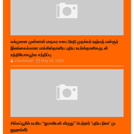
கல்முனை முன்னாள் மாநகர சபை பிரதி முதல்வர் ரஹ்மத் மன்சூர்
இலங்கைக்கான பாக்கிஸ்தானிய புதிய உயர்ஸ்தானிகருடன்
உத்தியோகபூர்வ சந்திப்பு.
Diluchanan
May 26, 2026
சிங்கப்பூரில் உயரிய “ஜமாலியன் விருது” பெற்றார் 'புதிய நிலா' மு.
ஜஹாங்கீர்