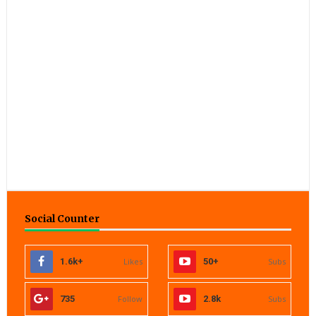
Social Counter
1.6k+
Likes
50+
Subs
735
Follow
2.8k
Subs