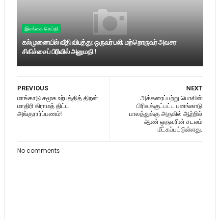
இலங்கை செய்தி
கல்முனையில் வீதி விபத்து: ஒருவர் பலி; மற்றொருவர் அவசர
சிகிச்சைப் பிரிவில் அனுமதி !
PREVIOUS
NEXT
மாங்காடு சமூக உற்பத்தித் திறன்
அக்கரைப்பற்று பொலிஸ்
மாதிரி கிராமத் திட்ட
பிரிவுக்குட்பட்ட பனங்காடு
அங்குரார்ப்பணம்!
பாலத்துக்கு அருகில் ஆற்றில்
ஆண் ஒருவரின் சடலம்
மீட்கப்பட்டுள்ளது.
No comments