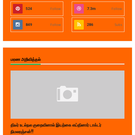
524
Follow
7.3m
Follow
849
Follow
286
Subs
மரண அறிவித்தல்
திடீர் உடல்நல குறைவினால் இயற்கை எய்தினார் டாக்டர்
நிமலரஞ்சன்!!