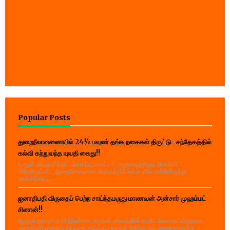
Popular Posts
துறைநீலாவணையில் 24½ பவுண் தங்க நகைகள் திருட்டு- சந்தேகத்தில்
கல்வி கற்றுவந்த யுவதி கைது!!
(பாறுக் ஷிஹான்) மட்டக்களப்பு மாவட்டம், களுவாஞ்சிகுடி பொலிஸ்
பிரிவுக்குட்பட்ட துறைநீலாவணை கிராமத்தில் உள்ள வீடொன்றிலிருந்து
தாலிக்கொடி,...
ஜனாதிபதி விருதைப் பெற்ற சாய்ந்தமருது மாணவன் அன்சார் முஹம்மட்
சினான்!!
(நூருல் ஹுதா உமர்) இலங்கை சாரணர் சங்கத்தின் உயரிய கௌரவ விருதான
ஜனாதிபதி சாரணர் விருதை சாய்ந்தமருதைச் சேர்ந்த கல்முனை ஸாஹிரா