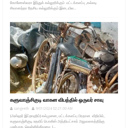
கோணேஸ்வரா இந்துக் கல்லூரிக்கும் மட்டக்களப்பு ,கல்லடி
சிவானந்தா தேசிய கல்லூரிக்கும் இடையில...
களுவாஞ்சிகுடி வாகன விபத்தில் ஒருவர் சாவு
sangeeth
9/01/2024 02:21:00 AM
(அஸ்ஹர் இப்றாஹிம்) கல்முனை, மட்டக்களப்பு பிரதான வீதியில்,
களுவாஞ்சிகுடி உதவிப் பொலிஸ் அத்தியட்சகர் அலுவலகத்திற்கு
முன்பாக, வெள்ளிக்கிழமை (...