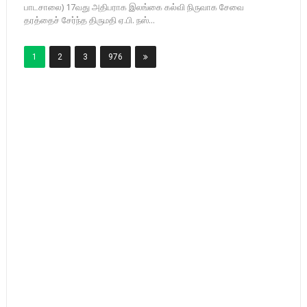
பாடசாலை) 17வது அதிபராக இலங்கை கல்வி நிருவாக சேவை
தரத்தைச் சேர்ந்த திருமதி ஏ.பி. நஸ்...
1
2
3
976