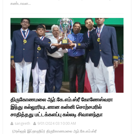
கண்டாவள...
திருகோணமலை ஆர்.கே.எம்.ஸ்ரீ கோணேஸ்வரா
இந்து கல்லூரியுடனான கன்னி சொற்சமரில்
சாதித்தது மட்டக்களப்பு கல்லடி சிவானந்தா
sangeeth
9/01/2024 03:10:00 AM
(அஸ்ஹர் இப்றாஹிம்) திருகோணமலை ஆர்.கே.எம்.ஸ்ரீ