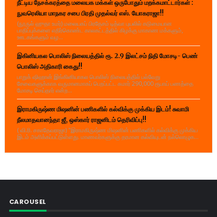
நீட்டிய நேசக்கரத்தை மலையக மக்கள் ஒருபோதும் மறக்கமாட்டார்கள் :
நுவரெலியா மாநகர சபை பிரதி முதல்வர் எஸ். யோகராஜா!!
(நூருல் ஹுதா உமர்) மலையகப் பிரதேசம் டித்வா புயலில் கடுமையான
பாதிப்புக்களை எதிர்கொண்ட காலகட்டத்தில் கிழக்கு மாகாண மக்களும்,
ஊடகங்களும் வழ...
இகினியகல பொலிஸ் நிலையத்தில் ரூ. 2.9 இலட்சம் நிதி மோசடி- பெண்
பொலிஸ் அதிகாரி கைது!!
பாறுக் ஷிஹான் இங்கினியாகல பொலிஸ் நிலையத்தில் பல்வேறு
சேவைகளுக்காக வருமானமாகப் பெறப்பட்ட சுமார் 290,000 ரூபாய் பணத்தை
மோசடி செய்தார் என்ற...
இராமகிருஷ்ண மிஷனின் பணிகளில் கல்விக்கு முக்கிய இடம்! சுவாமி
நீலமாதவானந்தா ஜீ, ஒஸ்கார் ராஜனிடம் தெரிவிப்பு!!
( வி.ரி. சகாதேவராஜா) "இராமகிருஷ்ண மிஷனின் பணிகளில் கல்விக்கு முக்கிய
இடம் அளிக்கப்பட்டுள்ளது. மாணவர்களுக்கு தரமான கல்வியுடன் நல்லொழுக...
CAROUSEL