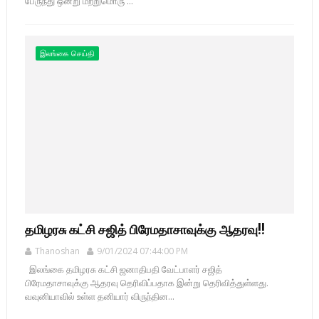
பேருந்து ஒன்று மற்றுமொரு ...
இலங்கை செய்தி
தமிழரசு கட்சி சஜித் பிரேமதாசாவுக்கு ஆதரவு!!
Thanoshan
9/01/2024 07:44:00 PM
இலங்கை தமிழரசு கட்சி ஜனாதிபதி வேட்பாளர் சஜித்
பிரேமதாசாவுக்கு ஆதரவு தெரிவிப்பதாக இன்று தெரிவித்துள்ளது.
வவுனியாவில் உள்ள தனியார் விருந்தின...