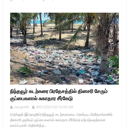
நிந்தவூர் கடற்கரை பிரதேசத்தில் தினசரி சேரும்
குப்பைகளால் சுகாதார சீர்கேடு
sangeeth
9/01/2024 02:16:00 AM
(அஸ்ஹர் இப்றாஹிம்) நிந்தவூர் கடற்கரையை அண்டிய பிரதேசங்களில்
தினசரி குவியும் குப்பைகளால் சுகாதார சீர்கேடு ஏற்படுவதற்கான
வாய்ப்புகள் அதிகரித்த...