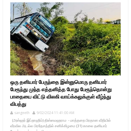
ஒரு தனியார் பேருந்தை இன்னுமொரு தனியார்
பேரூந்து முந்த எத்தனித்த போது பேரூந்தொன்று
பாதையை விட்டு விலகி வாய்க்கலுக்குள் வீழ்ந்து
விபத்து
sangeeth
9/02/2024 11:41:00 AM
(அஸ்ஹர் இப்றாஹிம்) திஸ்ஸமஹராம - மாத்தறை பிரதான வீதியில்
வீரவில அடல்ல பிரதேசத்தில் சனிக்கிழமை (31) காலை தனியார்