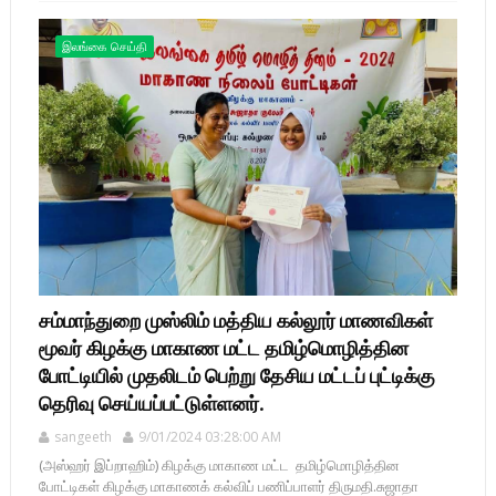
இலங்கை செய்தி
சம்மாந்துறை முஸ்லிம் மத்திய கல்லூர் மாணவிகள்
மூவர் கிழக்கு மாகாண மட்ட தமிழ்மொழித்தின
போட்டியில் முதலிடம் பெற்று தேசிய மட்டப் புட்டிக்கு
தெரிவு செய்யப்பட்டுள்ளனர்.
sangeeth
9/01/2024 03:28:00 AM
(அஸ்ஹர் இப்றாஹிம்) கிழக்கு மாகாண மட்ட தமிழ்மொழித்தின
போட்டிகள் கிழக்கு மாகாணக் கல்விப் பணிப்பாளர் திருமதி.சுஜாதா