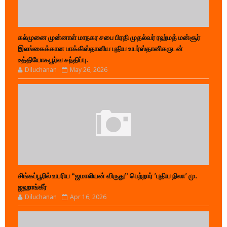
கல்முனை முன்னாள் மாநகர சபை பிரதி முதல்வர் ரஹ்மத் மன்சூர்
இலங்கைக்கான பாக்கிஸ்தானிய புதிய உயர்ஸ்தானிகருடன்
உத்தியோகபூர்வ சந்திப்பு.
Diluchanan
May 26, 2026
சிங்கப்பூரில் உயரிய “ஜமாலியன் விருது” பெற்றார் 'புதிய நிலா' மு.
ஜஹாங்கீர்
Diluchanan
Apr 16, 2026