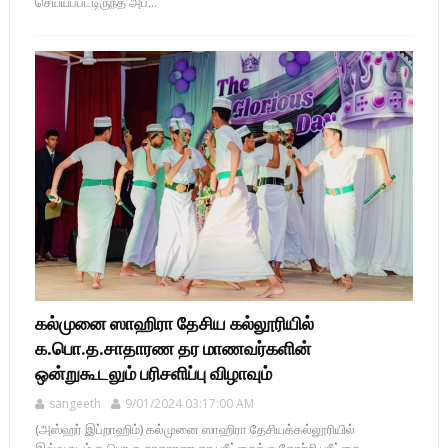
செய்யப்பட்டிருந்த அப...
கல்முனை ஸாஹிரா தேசிய கல்லூரியில்
க.பொ.த.சாதாரண தர மாணவர்களின்
ஒன்றுகூடலும் பரிசளிப்பு விழாவும்
sangeeth
9/01/2024 03:17:00 AM
(அஸ்ஹர் இப்றாஹிம்) கல்முனை ஸாஹிரா தேசியக்கல்லூரியில்