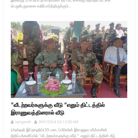
இவ்வருடம் க.பொ.த.சாதாரண தர பரீட்சைக்கு தோற்றி பரீட்சை
பெறுபேறுகளை எதிர்பார்த்திருக்கும்...
"வீடற்றவர்களுக்கு வீடு "எனும் திட்டத்தில்
இராணுவத்தினரால் வீடு
sangeeth
9/01/2024 03:13:00 AM
(அஸ்ஹர் இப்றாஹிம்) 55 படைப்பிரிவின் இராணுவ வீரர்களின்
நிதிப்பங்களிப்பில் "வீடற்றவர்களுக்கு வீடு " எனும் திட்டத்தின் கீழ்