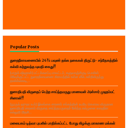
Popular Posts
துறைநீலாவணையில் 24½ பவுண் தங்க நகைகள் திருட்டு- சந்தேகத்தில்
கல்வி கற்றுவந்த யுவதி கைது!!
(பாறுக் ஷிஹான்) மட்டக்களப்பு மாவட்டம், களுவாஞ்சிகுடி பொலிஸ்
பிரிவுக்குட்பட்ட துறைநீலாவணை கிராமத்தில் உள்ள வீடொன்றிலிருந்து
தாலிக்கொடி,...
ஜனாதிபதி விருதைப் பெற்ற சாய்ந்தமருது மாணவன் அன்சார் முஹம்மட்
சினான்!!
(நூருல் ஹுதா உமர்) இலங்கை சாரணர் சங்கத்தின் உயரிய கௌரவ விருதான
ஜனாதிபதி சாரணர் விருதை சாய்ந்தமருதைச் சேர்ந்த கல்முனை ஸாஹிரா
கல்லூரி (தேசி...
மலையகம் டித்வா புயலில் பாதிக்கப்பட்ட போது கிழக்கு மாகாண மக்கள்