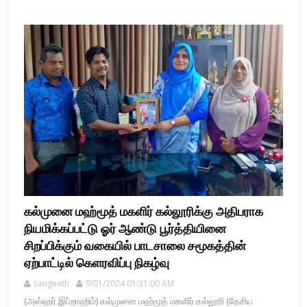
கல்முனை மஹ்மூத் மகளிர் கல்லூரிக்கு அதிபராக
நியமிக்கப்பட்டு ஓர் ஆண்டு பூர்த்தியினை
சிறப்பிக்கும் வகையில் பாடசாலை சமூகத்தின்
ஏற்பாட்டில் கெளரவிப்பு நிகழ்வு
sangeeth
9/01/2024 01:31:00 AM
(அஸ்ஹர் இப்றாஹிம்) கல்முனை மஹ்மூத் மகளிர் கல்லூரி (தேசிய