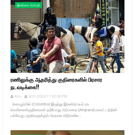
இலங்கை செய்தி
ரணிலுக்கு ஆதரித்து குதிரைகளில் பிரசார
நடவடிக்கை!!
Kiru
8/31/2024 11:02:00 PM
கொழும்பில் (Colombo) இருந்து இரண்டு உயர் ரக
வெள்ளைக்குதிரைகள் தற்போது அம்பாறை (Ampara) மாவட்டத்தின்
பல்வேறு பகுதிகளுக்கும் பிரதான வீதிகளில...