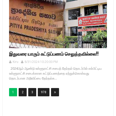
இதுவரை யாரும் கட்டுப்பணம் செலுத்தவில்லை!!
Kiru
8/31/2024 10:20:00 PM
2024ஆம் ஆண்டு உள்ளூராட்சி சபைத் தேர்தல் தொடர்பில் எல்பிட்டிய
உள்ளூராட்சி சபைக்கான கட்டுப்பணத்தை ஏற்றுக்கொள்வது
தொடர்பான அறிவிப்பை தேர்தல்க...
1
2
3
978