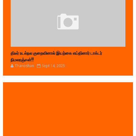
திடீர் உடல்நல குறைவினால் இயற்கை எய்தினார் டாக்டர்
நிமலரஞ்சன்!!
Thanoshan
Sept 14, 2025