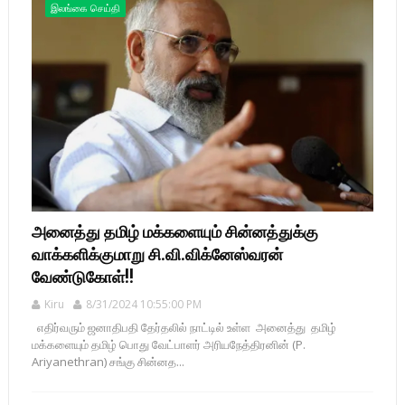
இலங்கை செய்தி
அனைத்து தமிழ் மக்களையும் சின்னத்துக்கு
வாக்களிக்குமாறு சி.வி.விக்னேஸ்வரன்
வேண்டுகோள்!!
Kiru
8/31/2024 10:55:00 PM
எதிர்வரும் ஜனாதிபதி தேர்தலில் நாட்டில் உள்ள அனைத்து தமிழ்
மக்களையும் தமிழ் பொது வேட்பாளர் அரியநேத்திரனின் (P.
Ariyanethran) சங்கு சின்னத...