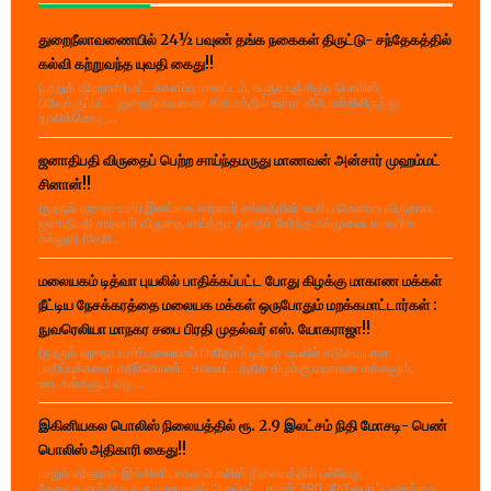
துறைநீலாவணையில் 24½ பவுண் தங்க நகைகள் திருட்டு- சந்தேகத்தில்
கல்வி கற்றுவந்த யுவதி கைது!!
(பாறுக் ஷிஹான்) மட்டக்களப்பு மாவட்டம், களுவாஞ்சிகுடி பொலிஸ்
பிரிவுக்குட்பட்ட துறைநீலாவணை கிராமத்தில் உள்ள வீடொன்றிலிருந்து
தாலிக்கொடி,...
ஜனாதிபதி விருதைப் பெற்ற சாய்ந்தமருது மாணவன் அன்சார் முஹம்மட்
சினான்!!
(நூருல் ஹுதா உமர்) இலங்கை சாரணர் சங்கத்தின் உயரிய கௌரவ விருதான
ஜனாதிபதி சாரணர் விருதை சாய்ந்தமருதைச் சேர்ந்த கல்முனை ஸாஹிரா
கல்லூரி (தேசி...
மலையகம் டித்வா புயலில் பாதிக்கப்பட்ட போது கிழக்கு மாகாண மக்கள்
நீட்டிய நேசக்கரத்தை மலையக மக்கள் ஒருபோதும் மறக்கமாட்டார்கள் :
நுவரெலியா மாநகர சபை பிரதி முதல்வர் எஸ். யோகராஜா!!
(நூருல் ஹுதா உமர்) மலையகப் பிரதேசம் டித்வா புயலில் கடுமையான
பாதிப்புக்களை எதிர்கொண்ட காலகட்டத்தில் கிழக்கு மாகாண மக்களும்,
ஊடகங்களும் வழ...
இகினியகல பொலிஸ் நிலையத்தில் ரூ. 2.9 இலட்சம் நிதி மோசடி- பெண்
பொலிஸ் அதிகாரி கைது!!
பாறுக் ஷிஹான் இங்கினியாகல பொலிஸ் நிலையத்தில் பல்வேறு
சேவைகளுக்காக வருமானமாகப் பெறப்பட்ட சுமார் 290,000 ரூபாய் பணத்தை