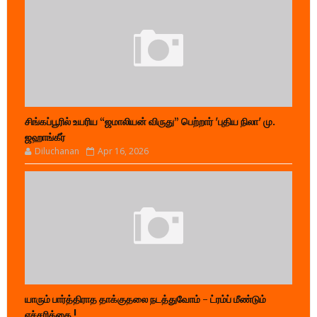
சிங்கப்பூரில் உயரிய “ஜமாலியன் விருது” பெற்றார் 'புதிய நிலா' மு.
ஜஹாங்கீர்
Diluchanan
Apr 16, 2026
யாரும் பார்த்திராத தாக்குதலை நடத்துவோம் - ட்ரம்ப் மீண்டும்
எச்சரிக்கை !