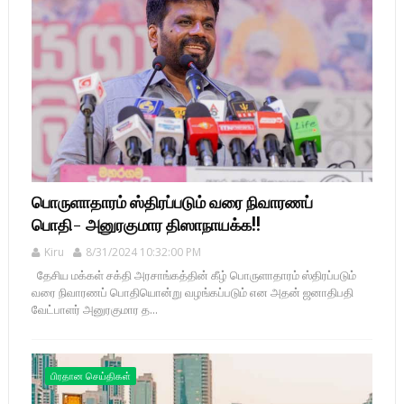
பொருளாதாரம் ஸ்திரப்படும் வரை நிவாரணப்
பொதி- அனுரகுமார திஸாநாயக்க!!
Kiru
8/31/2024 10:32:00 PM
தேசிய மக்கள் சக்தி அரசாங்கத்தின் கீழ் பொருளாதாரம் ஸ்திரப்படும்
வரை நிவாரணப் பொதியொன்று வழங்கப்படும் என அதன் ஜனாதிபதி
வேட்பாளர் அனுரகுமார த...
பிரதான செய்திகள்