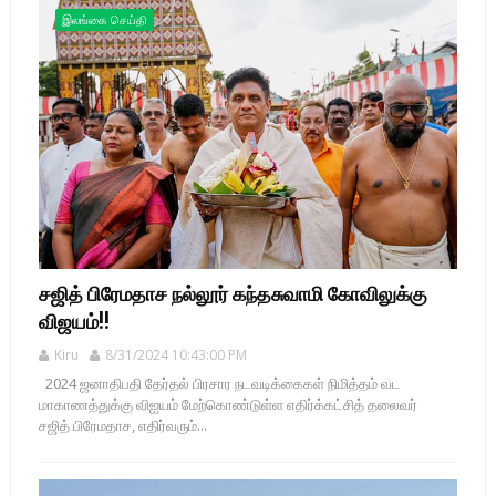
இலங்கை செய்தி
சஜித் பிரேமதாச நல்லூர் கந்தசுவாமி கோவிலுக்கு
விஜயம்!!
Kiru
8/31/2024 10:43:00 PM
2024 ஜனாதிபதி தேர்தல் பிரசார நடவடிக்கைகள் நிமித்தம் வட
மாகாணத்துக்கு விஐயம் மேற்கொண்டுள்ள எதிர்க்கட்சித் தலைவர்
சஜித் பிரேமதாச, எதிர்வரும்...