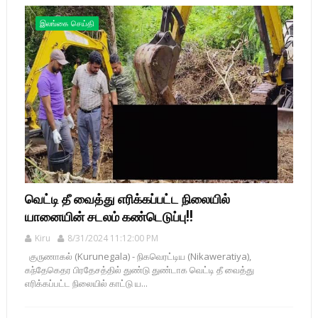
இலங்கை செய்தி
வெட்டி தீ வைத்து எரிக்கப்பட்ட நிலையில்
யானையின் சடலம் கண்டெடுப்பு!!
Kiru
8/31/2024 11:12:00 PM
குருணாகல் (Kurunegala) - நிகவெரட்டிய (Nikaweratiya),
கந்தேகெதர பிரதேசத்தில் துண்டு துண்டாக வெட்டி தீ வைத்து
எரிக்கப்பட்ட நிலையில் காட்டு ய...