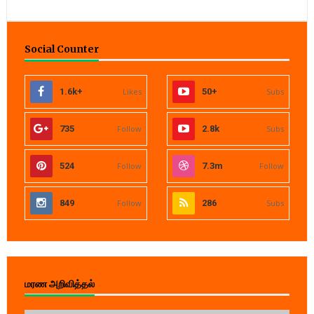
Social Counter
1.6k+
Likes
50+
Subs
735
Follow
2.8k
Subs
524
Follow
7.3m
Follow
849
Follow
286
Subs
மரண அறிவித்தல்