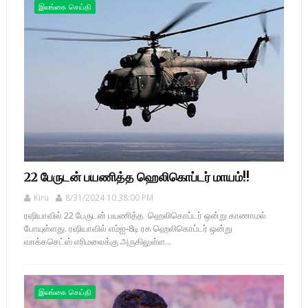
இலங்கை செய்தி
22 பேருடன் பயணித்த ஹெலிகொப்டர் மாயம்!!
Kiru
8/31/2024 10:38:00 PM
ரஷியாவில் 22 பேருடன் பயணித்த ஹெலிகொப்டர் ஒன்று காணாமல்
போயுள்ளது. ரஷியாவில் எம்ஐ-8டி ரக ஹெலிகொப்டர் ஒன்று
வாக்கசெட்ஸ் எரிமலைக்கு அருகிலுள்ள...
இலங்கை செய்தி