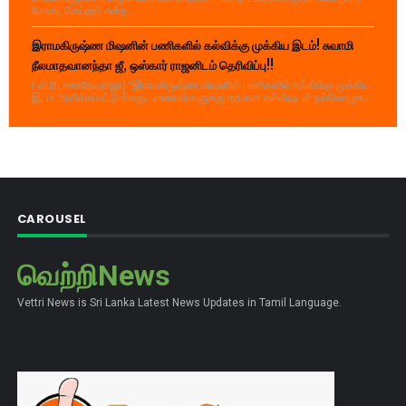
மோசடி செய்தார் என்ற...
இராமகிருஷ்ண மிஷனின் பணிகளில் கல்விக்கு முக்கிய இடம்! சுவாமி
நீலமாதவானந்தா ஜீ, ஒஸ்கார் ராஜனிடம் தெரிவிப்பு!!
( வி.ரி. சகாதேவராஜா) "இராமகிருஷ்ண மிஷனின் பணிகளில் கல்விக்கு முக்கிய
இடம் அளிக்கப்பட்டுள்ளது. மாணவர்களுக்கு தரமான கல்வியுடன் நல்லொழுக...
CAROUSEL
வெற்றிNews
Vettri News is Sri Lanka Latest News Updates in Tamil Language.