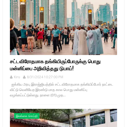
சட்டவிரோதமாக தங்கியிருப்போருக்கு பொது
மன்னிப்பை அறிவித்தது டுபாய்!
Kiru
8/31/2024 10:27:00 PM
ஐக்கிய அரபு இராஜ்ஜியத்தில் சட்டவிரோதமாக தங்கியிப்போர் நாட்டை
விட்டு வெளியேற இரண்டு மாத கால பொது மன்னிப்பு
வழங்கப்பட்டுள்ளது. நாளை (01) முத...
இலங்கை செய்தி