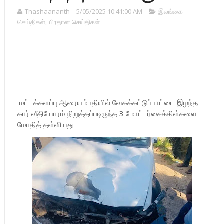
Thashaananth
5/05/2025 10:41:00 AM
இலங்கை
செய்திகள்
,
பிரதான செய்திகள்
மட்டக்களப்பு ஆரையம்பதியில் வேகக்கட்டுப்பாட்டை இழந்த
கார் வீதியோரம் நிறுத்தப்படிருந்த 3 மோட்டர்சைக்கிள்களை
மோதித் தள்ளியது