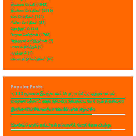
இலங்கை செய்தி
(4042)
இலங்கை செய்திகள்
(3516)
உலக செய்திகள்
(164)
சினிமா செய்திகள்
(83)
தொழினுட்பம்
(14)
பிரதான செய்திகள்
(1768)
பிறந்தநாள் வாழ்த்துக்கள்
(7)
மரண அறிவித்தல்
(9)
மருத்துவம்
(2)
விளையாட்டு செய்திகள்
(85)
Popular Posts
5,000 ரூபாவை இலஞ்சமாகப் பெற முயற்சித்த குற்றச்சாட்டில்
கைதான புத்தளம் காதி நீதிமன்ற நீதிபதியை மே 6 ஆம் திகதிவரை
விளக்கமறியலில் வைக்குமாறு நீதிமன்றம் உத்தரவு.
இலங்கையில் வாகனங்களின் விலையில் வீழ்ச்சி!
இரண்டு ஹெலிகொப்டர்கள் நடுவானில் மோதி கோர விபத்து