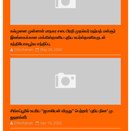
கல்முனை முன்னாள் மாநகர சபை பிரதி முதல்வர் ரஹ்மத் மன்சூர்
இலங்கைக்கான பாக்கிஸ்தானிய புதிய உயர்ஸ்தானிகருடன்
உத்தியோகபூர்வ சந்திப்பு.
Diluchanan
May 26, 2026
சிங்கப்பூரில் உயரிய “ஜமாலியன் விருது” பெற்றார் 'புதிய நிலா' மு.
ஜஹாங்கீர்
Diluchanan
Apr 16, 2026