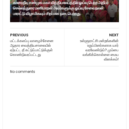
காரைதீவு சண்முக மகா வித்தியாலயத்தில் ஓய்வு பெற்ற அதிபர்
செல்லத்துரை மணிமாறன் அவர்களுக்கு ஓய்வு சேவைநலன்
பாராட்டு விழா மிகவும் சிறப்பாக நடைபெற்றது.
PREVIOUS
NEXT
மட்டக்களப்பு வாழைச்சேனை
உள்ளூராட்சி மன்றங்களின்
ஆதார வைத்தியசாலையில்
உறுப்பினர்களாக யார்
ஏற்பட்ட தீ கட்டுப்பாட்டுக்குள்
வரவேண்டும்? மும்பை
கொண்டுவரப்பட்டது
வங்கிக்கொள்ளை மைய
விளக்கம்!
No comments