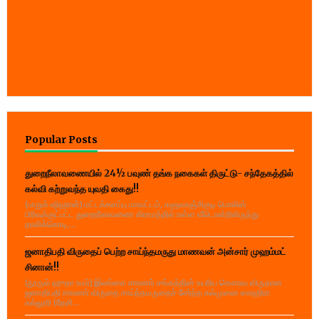
Popular Posts
துறைநீலாவணையில் 24½ பவுண் தங்க நகைகள் திருட்டு- சந்தேகத்தில்
கல்வி கற்றுவந்த யுவதி கைது!!
(பாறுக் ஷிஹான்) மட்டக்களப்பு மாவட்டம், களுவாஞ்சிகுடி பொலிஸ்
பிரிவுக்குட்பட்ட துறைநீலாவணை கிராமத்தில் உள்ள வீடொன்றிலிருந்து
தாலிக்கொடி,...
ஜனாதிபதி விருதைப் பெற்ற சாய்ந்தமருது மாணவன் அன்சார் முஹம்மட்
சினான்!!
(நூருல் ஹுதா உமர்) இலங்கை சாரணர் சங்கத்தின் உயரிய கௌரவ விருதான
ஜனாதிபதி சாரணர் விருதை சாய்ந்தமருதைச் சேர்ந்த கல்முனை ஸாஹிரா
கல்லூரி (தேசி...