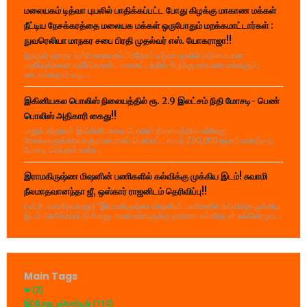
மலையகம் டித்வா புயலில் பாதிக்கப்பட்ட போது கிழக்கு மாகாண மக்கள்
நீட்டிய நேசக்கரத்தை மலையக மக்கள் ஒருபோதும் மறக்கமாட்டார்கள் :
நுவரெலியா மாநகர சபை பிரதி முதல்வர் எஸ். யோகராஜா!!
(நூருல் ஹுதா உமர்) மலையகப் பிரதேசம் டித்வா புயலில் கடுமையான
பாதிப்புக்களை எதிர்கொண்ட காலகட்டத்தில் கிழக்கு மாகாண மக்களும்,
ஊடகங்களும் வழ...
இகினியகல பொலிஸ் நிலையத்தில் ரூ. 2.9 இலட்சம் நிதி மோசடி- பெண்
பொலிஸ் அதிகாரி கைது!!
பாறுக் ஷிஹான் இங்கினியாகல பொலிஸ் நிலையத்தில் பல்வேறு
சேவைகளுக்காக வருமானமாகப் பெறப்பட்ட சுமார் 290,000 ரூபாய் பணத்தை
மோசடி செய்தார் என்ற...
இராமகிருஷ்ண மிஷனின் பணிகளில் கல்விக்கு முக்கிய இடம்! சுவாமி
நீலமாதவானந்தா ஜீ, ஒஸ்கார் ராஜனிடம் தெரிவிப்பு!!
( வி.ரி. சகாதேவராஜா) "இராமகிருஷ்ண மிஷனின் பணிகளில் கல்விக்கு முக்கிய
இடம் அளிக்கப்பட்டுள்ளது. மாணவர்களுக்கு தரமான கல்வியுடன் நல்லொழுக...
Main Tags
w
(2)
இப்போது டிரெண்டிங்
(110)