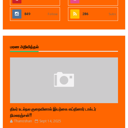
849
Follow
286
Subs
மரண அறிவித்தல்
திடீர் உடல்நல குறைவினால் இயற்கை எய்தினார் டாக்டர்
நிமலரஞ்சன்!!
Thanoshan
Sept 14, 2025