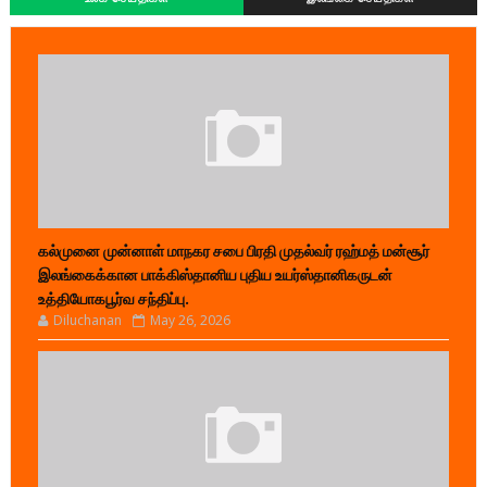
கல்முனை முன்னாள் மாநகர சபை பிரதி முதல்வர் ரஹ்மத் மன்சூர்
இலங்கைக்கான பாக்கிஸ்தானிய புதிய உயர்ஸ்தானிகருடன்
உத்தியோகபூர்வ சந்திப்பு.
Diluchanan
May 26, 2026