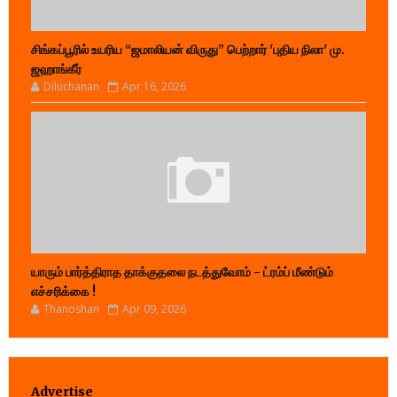
சிங்கப்பூரில் உயரிய “ஜமாலியன் விருது” பெற்றார் 'புதிய நிலா' மு.
ஜஹாங்கீர்
Diluchanan
Apr 16, 2026
யாரும் பார்த்திராத தாக்குதலை நடத்துவோம் - ட்ரம்ப் மீண்டும்
எச்சரிக்கை !
Thanoshan
Apr 09, 2026
Advertise