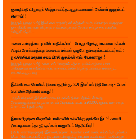
ஜனாதிபதி விருதைப் பெற்ற சாய்ந்தமருது மாணவன் அன்சார் முஹம்மட்
சினான்!!
(நூருல் ஹுதா உமர்) இலங்கை சாரணர் சங்கத்தின் உயரிய கௌரவ விருதான
ஜனாதிபதி சாரணர் விருதை சாய்ந்தமருதைச் சேர்ந்த கல்முனை ஸாஹிரா
கல்லூரி (தேசி...
மலையகம் டித்வா புயலில் பாதிக்கப்பட்ட போது கிழக்கு மாகாண மக்கள்
நீட்டிய நேசக்கரத்தை மலையக மக்கள் ஒருபோதும் மறக்கமாட்டார்கள் :
நுவரெலியா மாநகர சபை பிரதி முதல்வர் எஸ். யோகராஜா!!
(நூருல் ஹுதா உமர்) மலையகப் பிரதேசம் டித்வா புயலில் கடுமையான
பாதிப்புக்களை எதிர்கொண்ட காலகட்டத்தில் கிழக்கு மாகாண மக்களும்,
ஊடகங்களும் வழ...
இகினியகல பொலிஸ் நிலையத்தில் ரூ. 2.9 இலட்சம் நிதி மோசடி- பெண்
பொலிஸ் அதிகாரி கைது!!
பாறுக் ஷிஹான் இங்கினியாகல பொலிஸ் நிலையத்தில் பல்வேறு
சேவைகளுக்காக வருமானமாகப் பெறப்பட்ட சுமார் 290,000 ரூபாய் பணத்தை
மோசடி செய்தார் என்ற...
இராமகிருஷ்ண மிஷனின் பணிகளில் கல்விக்கு முக்கிய இடம்! சுவாமி
நீலமாதவானந்தா ஜீ, ஒஸ்கார் ராஜனிடம் தெரிவிப்பு!!
( வி.ரி. சகாதேவராஜா) "இராமகிருஷ்ண மிஷனின் பணிகளில் கல்விக்கு முக்கிய
இடம் அளிக்கப்பட்டுள்ளது. மாணவர்களுக்கு தரமான கல்வியுடன் நல்லொழுக...