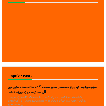
Popular Posts
துறைநீலாவணையில் 24½ பவுண் தங்க நகைகள் திருட்டு- சந்தேகத்தில்
கல்வி கற்றுவந்த யுவதி கைது!!
(பாறுக் ஷிஹான்) மட்டக்களப்பு மாவட்டம், களுவாஞ்சிகுடி பொலிஸ்
பிரிவுக்குட்பட்ட துறைநீலாவணை கிராமத்தில் உள்ள வீடொன்றிலிருந்து
தாலிக்கொடி,...