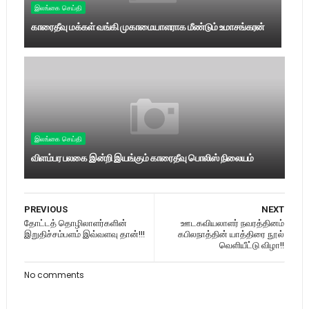
இலங்கை செய்தி
காரைதீவு மக்கள் வங்கி முகாமையாளராக மீண்டும் உமாசங்கரன்
இலங்கை செய்தி
விளம்பர பலகை இன்றி இயங்கும் காரைதீவு பொலிஸ் நிலையம்
PREVIOUS
NEXT
தோட்டத் தொழிலாளர்களின்
ஊடகவியலாளர் நவரத்தினம்
இறுதிச்சம்பளம் இவ்வளவு தான்!!!
கபிலநாத்தின் யாத்திரை நூல்
வெளியீட்டு விழா!!
No comments