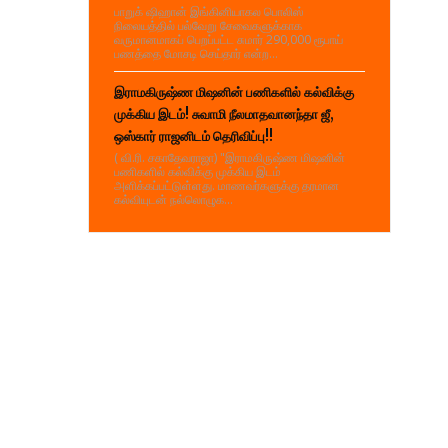
பாறுக் ஷிஹான் இங்கினியாகல பொலிஸ்
நிலையத்தில் பல்வேறு சேவைகளுக்காக
வருமானமாகப் பெறப்பட்ட சுமார் 290,000 ரூபாய்
பணத்தை மோசடி செய்தார் என்ற...
இராமகிருஷ்ண மிஷனின் பணிகளில் கல்விக்கு
முக்கிய இடம்! சுவாமி நீலமாதவானந்தா ஜீ,
ஒஸ்கார் ராஜனிடம் தெரிவிப்பு!!
( வி.ரி. சகாதேவராஜா) "இராமகிருஷ்ண மிஷனின்
பணிகளில் கல்விக்கு முக்கிய இடம்
அளிக்கப்பட்டுள்ளது. மாணவர்களுக்கு தரமான
கல்வியுடன் நல்லொழுக...