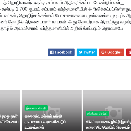
் தொழிலாளர்களுக்கு சம்பளம் அதிகரிக்கப்பட வேண்டும் என்று
 அதன்படி 1,700 ரூபாய் சம்பளம் வர்த்தமானியில் அறிவிக்கப்பட்டுள்ளது
ம்பனிகள், தொழிற்சங்கங்கள் யோசனைகளை முன்வைக்க முடியும். அ
ர் தொழில் ஆணையாளர் நாயகம், அது தொடர்பாக ஆராய்ந்து வழங்க
ல் அமைச்சரால் வர்த்தமானியில் அறிவிக்கப்படும் தொகையே
Facebook
Twitter
Google+
இலங்கை செய்தி
இலங்கை செய்தி
்து: ஒருவர்
காரைதீவு மக்கள் வங்கி
 சிகிச்சைப்
முகாமையாளராக மீண்டும்
விளம்பர பலகை இன்றி இயங்க
உமாசங்கரன்
காரைதீவு பொலிஸ் நிலையம்