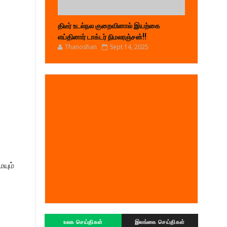
திடீர் உடல்நல குறைவினால் இயற்கை
எய்தினார் டாக்டர் நிமலரஞ்சன்!!
Thanoshan
Sept 14, 2025
யும்
உலக செய்திகள்
இலங்கை செய்திகள்