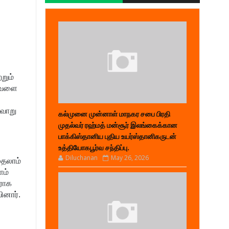
றும்
 வேளை
்வாறு
கல்முனை முன்னாள் மாநகர சபை பிரதி
முதல்வர் ரஹ்மத் மன்சூர் இலங்கைக்கான
பாக்கிஸ்தானிய புதிய உயர்ஸ்தானிகருடன்
உத்தியோகபூர்வ சந்திப்பு.
Diluchanan
May 26, 2026
ுதலாம்
ளம்
ிராக
ினார்.