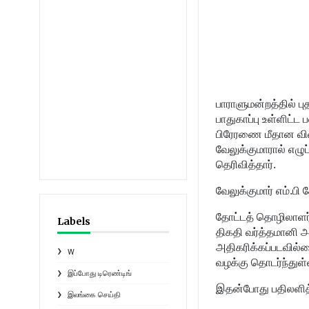
பாராளுமன்றத்தில் பு
பாதுகாப்பு உள்ளிட
பிரேரணை மீதான விவா
வேலுக்குமாரால் எழு
தெரிவித்தார்.
வேலுக்குமார் எம்.பி
தோட்டத் தொழிலாளர்
Labels
திகதி வர்த்தமானி அ
அதிகரிக்கப்படவில்ல
W
வழக்கு தொடர்ந்துள
இப்போது டிரெண்டிங்
இதன்போது பதிலளித்
இலங்கை செய்தி