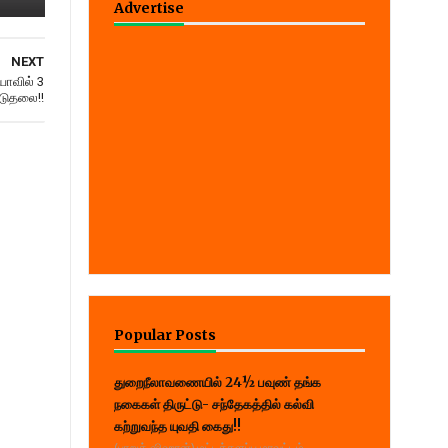
Advertise
NEXT
ாவில் 3
டுதலை!!
Popular Posts
துறைநீலாவணையில் 24½ பவுண் தங்க
நகைகள் திருட்டு- சந்தேகத்தில் கல்வி
கற்றுவந்த யுவதி கைது!!
(பாறுக் ஷிஹான்) மட்டக்களப்பு மாவட்டம்,