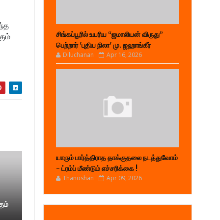
.
ந்த
சிங்கப்பூரில் உயரிய “ஜமாலியன் விருது”
ும்
பெற்றார் 'புதிய நிலா' மு. ஜஹாங்கீர்
Diluchanan
Apr 16, 2026
யாரும் பார்த்திராத தாக்குதலை நடத்துவோம்
- ட்ரம்ப் மீண்டும் எச்சரிக்கை !
Thanoshan
Apr 09, 2026
ும்