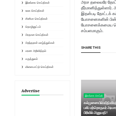
அரச தலைவரே தோட்டத
இலங்கை செய்திகள்
தீர்மானித்துள்ளார்.
உலக செய்திகள்
இதன்படி தோட்டக் க
சினிமா செய்திகள்
யோசனைகளின் பின்ன
யோசனைக்கமைய தொழி
தொழினுட்பம்
சம்பளமாகும்.
பிரதான செய்திகள்
பிறந்தநாள் வாழ்த்துக்கள்
SHARE THIS
மரண அறிவித்தல்
மருத்துவம்
விளையாட்டு செய்திகள்
Advertise
இலங்கை செய்தி
கல்முனையில் வீதி விபத
பலி; மற்றொருவர் அவசர
பிரிவில் அனுமதி !