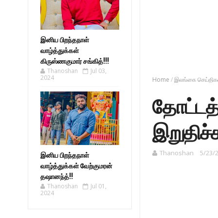
இனிய பிறந்தநாள்
வாழ்த்துக்கள்
கிருஸ்ணகுமார் சங்கித்!!!
Thanoshan
Jul 03,
2024
Home
/
இலங்கை செய்திக
தோட்டத
இறுதிச்
Thanoshan
5/23/
இனிய பிறந்தநாள்
வாழ்த்துக்கள் வேற்குமரன்
தஷானந்த்!!
Thanoshan
Jul 01,
2024