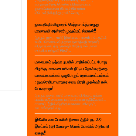
களுவாஞ்சிகுடி பொலிஸ் பிரிவுக்குட்பட்ட
துறைநீலாவணை கிராமத்தில் உள்ள
வீடொன்றிலிருந்து தாலிக்கொடி,...
ஜனாதிபதி விருதைப் பெற்ற சாய்ந்தமருது
மாணவன் அன்சார் முஹம்மட் சினான்!!
(நூருல் ஹுதா உமர்) இலங்கை சாரணர் சங்கத்தின்
உயரிய கௌரவ விருதான ஜனாதிபதி சாரணர்
விருதை சாய்ந்தமருதைச் சேர்ந்த கல்முனை
ஸாஹிரா கல்லூரி (தேசி...
மலையகம் டித்வா புயலில் பாதிக்கப்பட்ட போது
கிழக்கு மாகாண மக்கள் நீட்டிய நேசக்கரத்தை
மலையக மக்கள் ஒருபோதும் மறக்கமாட்டார்கள்
: நுவரெலியா மாநகர சபை பிரதி முதல்வர் எஸ்.
யோகராஜா!!
(நூருல் ஹுதா உமர்) மலையகப் பிரதேசம் டித்வா
புயலில் கடுமையான பாதிப்புக்களை எதிர்கொண்ட
காலகட்டத்தில் கிழக்கு மாகாண மக்களும்,
ஊடகங்களும் வழ...
இகினியகல பொலிஸ் நிலையத்தில் ரூ. 2.9
இலட்சம் நிதி மோசடி- பெண் பொலிஸ் அதிகாரி
கைது!!