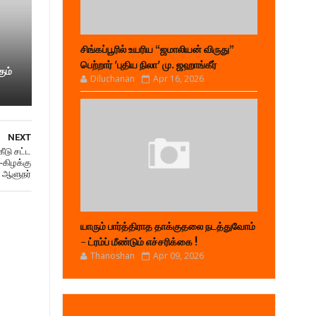
சிங்கப்பூரில் உயரிய “ஜமாலியன் விருது”
பெற்றார் 'புதிய நிலா' மு. ஜஹாங்கீர்
ும்
Diluchanan
Apr 16, 2026
NEXT
ீடு சட்ட
-கிழக்கு
ஆளுநர்
யாரும் பார்த்திராத தாக்குதலை நடத்துவோம்
- ட்ரம்ப் மீண்டும் எச்சரிக்கை !
Thanoshan
Apr 09, 2026