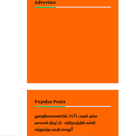
Advertise
Popular Posts
துறைநீலாவணையில் 24½ பவுண் தங்க
நகைகள் திருட்டு- சந்தேகத்தில் கல்வி
கற்றுவந்த யுவதி கைது!!
(பாறுக் ஷிஹான்) மட்டக்களப்பு மாவட்டம்,