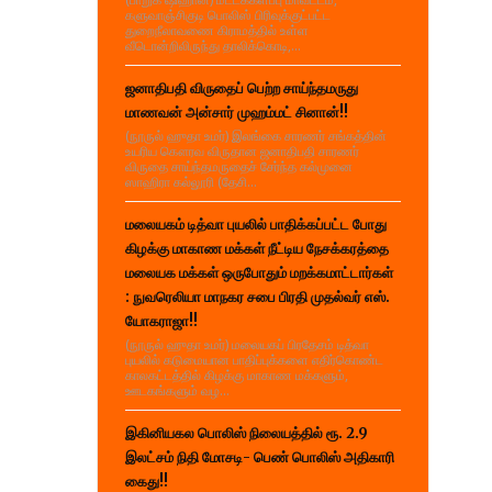
களுவாஞ்சிகுடி பொலிஸ் பிரிவுக்குட்பட்ட
துறைநீலாவணை கிராமத்தில் உள்ள
வீடொன்றிலிருந்து தாலிக்கொடி,...
ஜனாதிபதி விருதைப் பெற்ற சாய்ந்தமருது
மாணவன் அன்சார் முஹம்மட் சினான்!!
(நூருல் ஹுதா உமர்) இலங்கை சாரணர் சங்கத்தின்
உயரிய கௌரவ விருதான ஜனாதிபதி சாரணர்
விருதை சாய்ந்தமருதைச் சேர்ந்த கல்முனை
ஸாஹிரா கல்லூரி (தேசி...
மலையகம் டித்வா புயலில் பாதிக்கப்பட்ட போது
கிழக்கு மாகாண மக்கள் நீட்டிய நேசக்கரத்தை
மலையக மக்கள் ஒருபோதும் மறக்கமாட்டார்கள்
: நுவரெலியா மாநகர சபை பிரதி முதல்வர் எஸ்.
யோகராஜா!!
(நூருல் ஹுதா உமர்) மலையகப் பிரதேசம் டித்வா
புயலில் கடுமையான பாதிப்புக்களை எதிர்கொண்ட
காலகட்டத்தில் கிழக்கு மாகாண மக்களும்,
ஊடகங்களும் வழ...
இகினியகல பொலிஸ் நிலையத்தில் ரூ. 2.9
இலட்சம் நிதி மோசடி- பெண் பொலிஸ் அதிகாரி
கைது!!