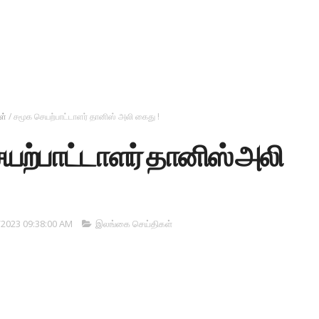
ள்
/
சமூக செயற்பாட்டாளர் தானிஸ் அலி கைது !
யற்பாட்டாளர் தானிஸ் அலி
/2023 09:38:00 AM
இலங்கை செய்திகள்