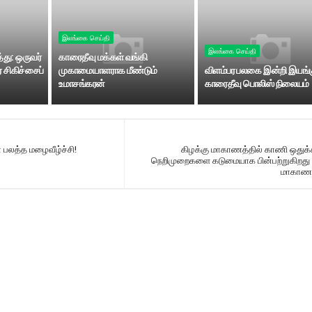
இலங்கை செய்தி
இலங்கை செய்தி
்து: ஒருவர்
காரைதீவு மக்கள் வங்கி
 சிகிச்சைப்
முகாமையாளராக மீண்டும்
விளம்பர பலகை இன்றி இயங்க
உமாசங்கரன்
காரைதீவு பொலிஸ் நிலையம்
ன பலத்த மழைவீழ்ச்சி!
கிழக்கு மாகாணத்தில் காணி ஒதுக்க
நெறிமுறைகளை கடுமையாக பின்பற்றுகிறது 
மாகாண 