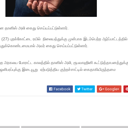
ன தானிஸ் அலி கைது செய்யப்பட்டுள்ளார்.
(27) புறக்கோட்டை ரயில் நிலையத்துக்கு முன்பாக இடம்பெற்ற ஆர்ப்பாட்டத்தில்
்துக்கொண்டமையால் அவர் கைது செய்யப்பட்டுள்ளார்.
்ற அரகலய போராட்ட காலத்தில் தானிஸ் அலி, ரூபவாஹினி கூட்டுத்தாபனத்துக்க
ளிபரப்புக்கு இடையூறு ஏற்படுத்திய குற்றச்சாட்டில் கைதாகியிருந்தமை
Facebook
Twitter
Google+