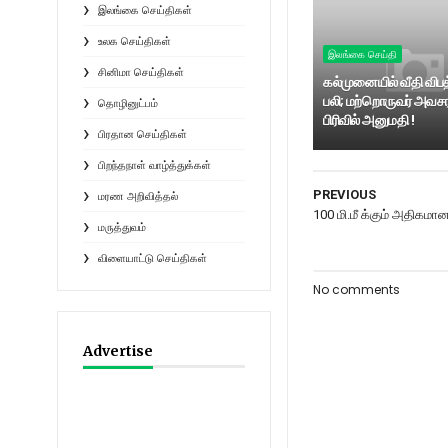
இலங்கை செய்திகள்
உலக செய்திகள்
இலங்கை செய்தி
சினிமா செய்திகள்
கல்முனையில் வீதி விபத
பலி; மற்றொருவர் அவசர
தொழினுட்பம்
பிரிவில் அனுமதி !
பிரதான செய்திகள்
பிறந்தநாள் வாழ்த்துக்கள்
PREVIOUS
மரண அறிவித்தல்
100 மி.மீ க்கும் அதிகமா
மருத்துவம்
விளையாட்டு செய்திகள்
No comments
Advertise