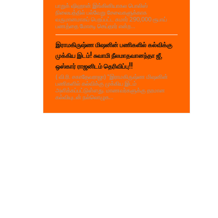
பாறுக் ஷிஹான் இங்கினியாகல பொலிஸ்
நிலையத்தில் பல்வேறு சேவைகளுக்காக
வருமானமாகப் பெறப்பட்ட சுமார் 290,000 ரூபாய்
பணத்தை மோசடி செய்தார் என்ற...
இராமகிருஷ்ண மிஷனின் பணிகளில் கல்விக்கு
முக்கிய இடம்! சுவாமி நீலமாதவானந்தா ஜீ,
ஒஸ்கார் ராஜனிடம் தெரிவிப்பு!!
( வி.ரி. சகாதேவராஜா) "இராமகிருஷ்ண மிஷனின்
பணிகளில் கல்விக்கு முக்கிய இடம்
அளிக்கப்பட்டுள்ளது. மாணவர்களுக்கு தரமான
கல்வியுடன் நல்லொழுக...