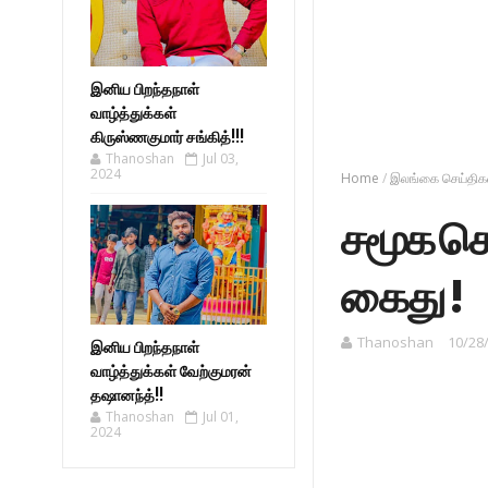
இனிய பிறந்தநாள்
வாழ்த்துக்கள்
கிருஸ்ணகுமார் சங்கித்!!!
Thanoshan
Jul 03,
2024
Home
/
இலங்கை செய்திக
சமூக செ
கைது !
Thanoshan
10/28
இனிய பிறந்தநாள்
வாழ்த்துக்கள் வேற்குமரன்
தஷானந்த்!!
Thanoshan
Jul 01,
2024