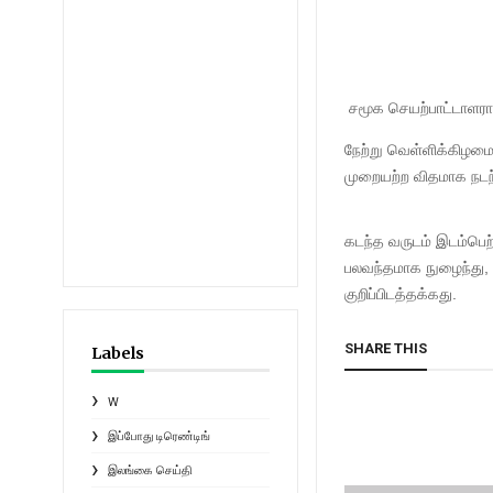
சமூக செயற்பாட்டாளரா
நேற்று வெள்ளிக்கிழமை 
முறையற்ற விதமாக நடந
கடந்த வருடம் இடம்பெற
பலவந்தமாக நுழைந்து, ஒ
குறிப்பிடத்தக்கது.
SHARE THIS
Labels
W
இப்போது டிரெண்டிங்
இலங்கை செய்தி