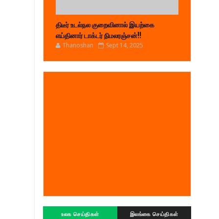
திடீர் உடல்நல குறைவினால் இயற்கை
எய்தினார் டாக்டர் நிமலரஞ்சன்!!
Thanoshan
Sept 14, 2025
உலக செய்திகள்
இலங்கை செய்திகள்