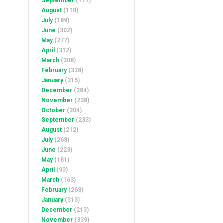
September
(177)
August
(110)
July
(189)
June
(302)
May
(277)
April
(312)
March
(308)
February
(328)
January
(315)
December
(284)
November
(238)
October
(204)
September
(233)
August
(212)
July
(268)
June
(223)
May
(181)
April
(93)
March
(163)
February
(263)
January
(313)
December
(213)
November
(339)