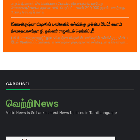
பாறுக் ஷிஹான் இங்கினியாகல பொலிஸ் நிலையத்தில் பல்வேறு
சேவைகளுக்காக வருமானமாகப் பெறப்பட்ட சுமார் 290,000 ரூபாய் பணத்தை
மோசடி செய்தார் என்ற...
இராமகிருஷ்ண மிஷனின் பணிகளில் கல்விக்கு முக்கிய இடம்! சுவாமி
நீலமாதவானந்தா ஜீ, ஒஸ்கார் ராஜனிடம் தெரிவிப்பு!!
( வி.ரி. சகாதேவராஜா) "இராமகிருஷ்ண மிஷனின் பணிகளில் கல்விக்கு முக்கிய
இடம் அளிக்கப்பட்டுள்ளது. மாணவர்களுக்கு தரமான கல்வியுடன் நல்லொழுக...
CAROUSEL
வெற்றிNews
Vettri News is Sri Lanka Latest News Updates in Tamil Language.