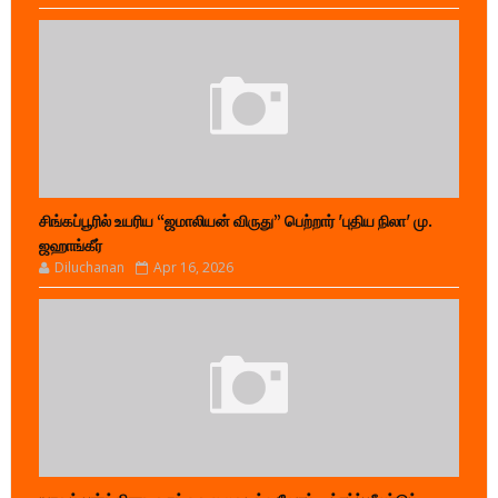
சிங்கப்பூரில் உயரிய “ஜமாலியன் விருது” பெற்றார் 'புதிய நிலா' மு.
ஜஹாங்கீர்
Diluchanan
Apr 16, 2026