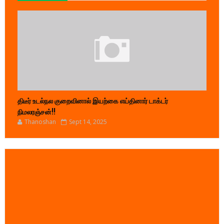
திடீர் உடல்நல குறைவினால் இயற்கை எய்தினார் டாக்டர்
நிமலரஞ்சன்!!
Thanoshan
Sept 14, 2025