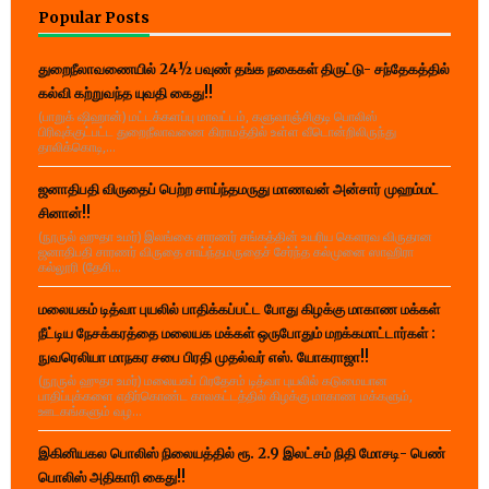
Popular Posts
துறைநீலாவணையில் 24½ பவுண் தங்க நகைகள் திருட்டு- சந்தேகத்தில்
கல்வி கற்றுவந்த யுவதி கைது!!
(பாறுக் ஷிஹான்) மட்டக்களப்பு மாவட்டம், களுவாஞ்சிகுடி பொலிஸ்
பிரிவுக்குட்பட்ட துறைநீலாவணை கிராமத்தில் உள்ள வீடொன்றிலிருந்து
தாலிக்கொடி,...
ஜனாதிபதி விருதைப் பெற்ற சாய்ந்தமருது மாணவன் அன்சார் முஹம்மட்
சினான்!!
(நூருல் ஹுதா உமர்) இலங்கை சாரணர் சங்கத்தின் உயரிய கௌரவ விருதான
ஜனாதிபதி சாரணர் விருதை சாய்ந்தமருதைச் சேர்ந்த கல்முனை ஸாஹிரா
கல்லூரி (தேசி...
மலையகம் டித்வா புயலில் பாதிக்கப்பட்ட போது கிழக்கு மாகாண மக்கள்
நீட்டிய நேசக்கரத்தை மலையக மக்கள் ஒருபோதும் மறக்கமாட்டார்கள் :
நுவரெலியா மாநகர சபை பிரதி முதல்வர் எஸ். யோகராஜா!!
(நூருல் ஹுதா உமர்) மலையகப் பிரதேசம் டித்வா புயலில் கடுமையான
பாதிப்புக்களை எதிர்கொண்ட காலகட்டத்தில் கிழக்கு மாகாண மக்களும்,
ஊடகங்களும் வழ...
இகினியகல பொலிஸ் நிலையத்தில் ரூ. 2.9 இலட்சம் நிதி மோசடி- பெண்
பொலிஸ் அதிகாரி கைது!!