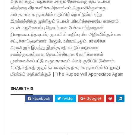
அதிகரிக்கும். வழங்கல் மற்றும் தேவைக்கு ஏற்ப டொலர்
வீதத்தை தீர்மானிக்க அரசாங்கம் அனுமதித்துள்ளது.
சமீபகாலமாக ரூபாவின் மதிப்பில் ஏற்பட்டுள்ள ஏற்ற
இறக்கத்திற்கு முற்றிலும் டொலர் பரிவர்த்தனையே காரணம்.
கடன் மறுசீரமைப்பு தொடர்பான பேச்சுவார்த்தைகள்
நிறைவடைந்தவுடன், ரூபாவின் மதிப்பு மீள அதிகரிக்கும் என
சுட்டிக்காட்டியுள்ளார். மேலும், உள்நாட்டிலும், சர்வதேச
அளவிலும் இருந்து இறக்குமதி கட்டுப்பாடுகளை
தளர்த்துவதற்கான தொடர்ச்சியான கோரிக்கைகள்
முன்வைக்கப்பட்டு வருவதாகவும் அவர் குறிப்பிட்டுள்ளார்.
15ஆம் திகதி முதல் டொலருக்கு நிகராக ரூபாயின் பெறுமதி
மீண்டும் அதிகரிக்கும் | The Rupee Will Appreciate Again
SHARE THIS
Facebook
Twitter
Google+