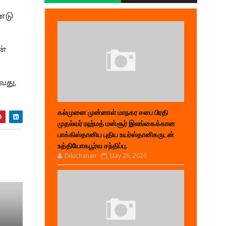
்டு
ன்
வது,
கல்முனை முன்னாள் மாநகர சபை பிரதி
முதல்வர் ரஹ்மத் மன்சூர் இலங்கைக்கான
பாக்கிஸ்தானிய புதிய உயர்ஸ்தானிகருடன்
உத்தியோகபூர்வ சந்திப்பு.
Diluchanan
May 26, 2026