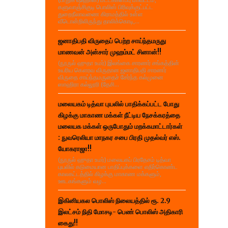
களுவாஞ்சிகுடி பொலிஸ் பிரிவுக்குட்பட்ட
துறைநீலாவணை கிராமத்தில் உள்ள
வீடொன்றிலிருந்து தாலிக்கொடி,...
ஜனாதிபதி விருதைப் பெற்ற சாய்ந்தமருது
மாணவன் அன்சார் முஹம்மட் சினான்!!
(நூருல் ஹுதா உமர்) இலங்கை சாரணர் சங்கத்தின்
உயரிய கௌரவ விருதான ஜனாதிபதி சாரணர்
விருதை சாய்ந்தமருதைச் சேர்ந்த கல்முனை
ஸாஹிரா கல்லூரி (தேசி...
மலையகம் டித்வா புயலில் பாதிக்கப்பட்ட போது
கிழக்கு மாகாண மக்கள் நீட்டிய நேசக்கரத்தை
மலையக மக்கள் ஒருபோதும் மறக்கமாட்டார்கள்
: நுவரெலியா மாநகர சபை பிரதி முதல்வர் எஸ்.
யோகராஜா!!
(நூருல் ஹுதா உமர்) மலையகப் பிரதேசம் டித்வா
புயலில் கடுமையான பாதிப்புக்களை எதிர்கொண்ட
காலகட்டத்தில் கிழக்கு மாகாண மக்களும்,
ஊடகங்களும் வழ...
இகினியகல பொலிஸ் நிலையத்தில் ரூ. 2.9
இலட்சம் நிதி மோசடி- பெண் பொலிஸ் அதிகாரி
கைது!!