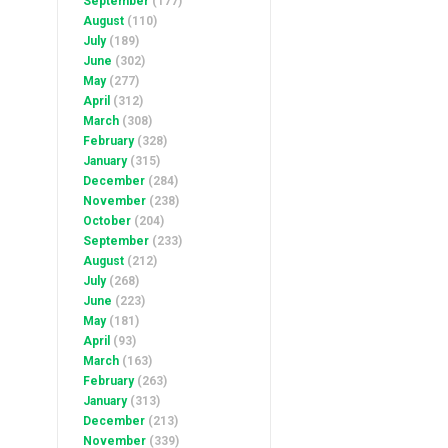
September
(177)
August
(110)
July
(189)
June
(302)
May
(277)
April
(312)
March
(308)
February
(328)
January
(315)
December
(284)
November
(238)
October
(204)
September
(233)
August
(212)
July
(268)
June
(223)
May
(181)
April
(93)
March
(163)
February
(263)
January
(313)
December
(213)
November
(339)