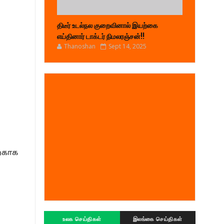
திடீர் உடல்நல குறைவினால் இயற்கை
எய்தினார் டாக்டர் நிமலரஞ்சன்!!
Thanoshan
Sept 14, 2025
ற்காக
உலக செய்திகள்
இலங்கை செய்திகள்