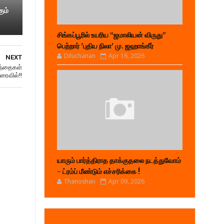
ும்
சிங்கப்பூரில் உயரிய “ஜமாலியன் விருது”
பெற்றார் 'புதிய நிலா' மு. ஜஹாங்கீர்
Diluchanan
Apr 16, 2026
NEXT
ழந்தைகள்
ரைவில்!!
யாரும் பார்த்திராத தாக்குதலை நடத்துவோம்
- ட்ரம்ப் மீண்டும் எச்சரிக்கை !
Thanoshan
Apr 09, 2026