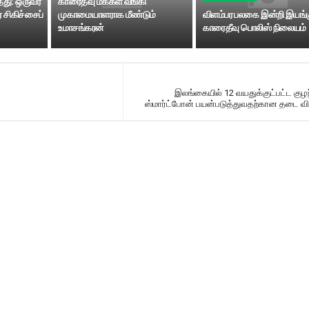
்து: ஒருவர்
காரைதீவு மக்கள் வங்கி
 சிகிச்சைப்
முகாமையாளராக மீண்டும்
விளம்பர பலகை இன்றி இயங்க
உமாசங்கரன்
காரைதீவு பொலிஸ் நிலையம்
இலங்கையில் 12 வயதுக்குட்பட்ட கு
ஸ்மார்ட்போன் பயன்படுத்துவதற்கான தடை வி