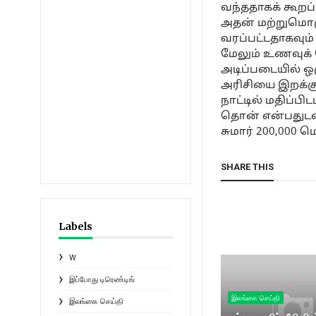
வந்ததாகக் கூறப்
அதன் மற்றுமொர
வரப்பட்டதாகவும்
மேலும் உணவுக் 
அடிப்படையில் ஒ
அரிசியை இறக்கு
நாட்டில் மதிப்பிட
தொன் என்பதுடன்,
சுமார் 200,000 ம
SHARE THIS
Labels
W
இப்போது டிரெண்டிங்
இலங்கை செய்தி
இலங்கை செய்தி