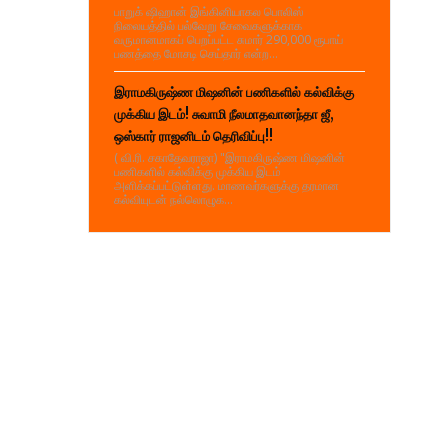
பாறுக் ஷிஹான் இங்கினியாகல பொலிஸ்
நிலையத்தில் பல்வேறு சேவைகளுக்காக
வருமானமாகப் பெறப்பட்ட சுமார் 290,000 ரூபாய்
பணத்தை மோசடி செய்தார் என்ற...
இராமகிருஷ்ண மிஷனின் பணிகளில் கல்விக்கு
முக்கிய இடம்! சுவாமி நீலமாதவானந்தா ஜீ,
ஒஸ்கார் ராஜனிடம் தெரிவிப்பு!!
( வி.ரி. சகாதேவராஜா) "இராமகிருஷ்ண மிஷனின்
பணிகளில் கல்விக்கு முக்கிய இடம்
அளிக்கப்பட்டுள்ளது. மாணவர்களுக்கு தரமான
கல்வியுடன் நல்லொழுக...