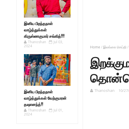
இனிய பிறந்தநாள்
வாழ்த்துக்கள்
கிருஸ்ணகுமார் சங்கித்!!!
Thanoshan
Jul 03,
2024
Home
/
இலங்கை செய்தி
/
இறக்குமத
தொன் பொ
Thanoshan
10/27
இனிய பிறந்தநாள்
வாழ்த்துக்கள் வேற்குமரன்
தஷானந்த்!!
Thanoshan
Jul 01,
2024