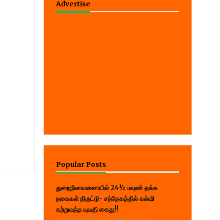
Advertise
Popular Posts
துறைநீலாவணையில் 24½ பவுண் தங்க
நகைகள் திருட்டு- சந்தேகத்தில் கல்வி
கற்றுவந்த யுவதி கைது!!
(பாறுக் ஷிஹான்) மட்டக்களப்பு மாவட்டம்,