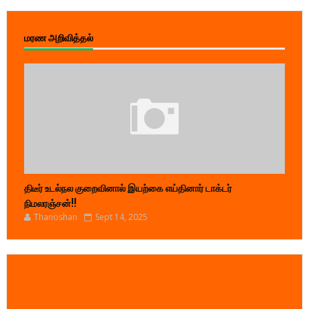
மரண அறிவித்தல்
திடீர் உடல்நல குறைவினால் இயற்கை எய்தினார் டாக்டர்
நிமலரஞ்சன்!!
Thanoshan
Sept 14, 2025