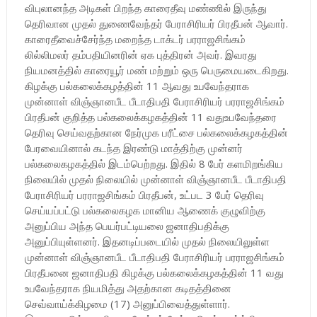
விபுலானந்த அடிகள் பிறந்த காரைதீவு மண்ணில் இருந்து
தெரிவான முதல் துணைவேந்தர் பேராசிரியர் பிரதீபன் ஆவார்.
காரைதீவைச்சேர்ந்த மறைந்த டாக்டர் பரராஜசிங்கம்
லில்லிமலர் தம்பதியினரின் ஏக புத்திரன் அவர். இவரது
நியமனத்தில் காரையூர் மண் மற்றும் ஒரு பெருமையடைகிறது.
கிழக்கு பல்கலைக்கழத்தின் 11 ஆவது உபவேந்தராக
முன்னாள் விஞ்ஞானபீட பீடாதிபதி பேராசிரியர் பரராஜசிங்கம்
பிரதீபன் குறித்த பல்கலைக்கழகத்தின் 11 வதுஉபவேந்தரை
தெரிவு செய்வதற்கான நேர்முக பரீட்சை பல்கலைக்கழகத்தின்
பேரவையினால் கடந்த இரண்டு மாத்திற்கு முன்னர்
பல்கலைகழகத்தில் இடம்பெற்றது. இதில் 8 பேர் களமிறங்கிய
நிலையில் முதல் நிலையில் முன்னாள் விஞ்ஞானபீட பீடாதிபதி
பேராசிரியர் பரராஜசிங்கம் பிரதீபன், உட்பட 3 பேர் தெரிவு
செய்யப்பட்டு பல்கலைகழக மானிய ஆணைக் குழுவிற்கு
அனுப்பிய அந்த பெயர்பட்டியலை ஜனாதிபதிக்கு
அனுப்பியுள்ளனர். இதனடிப்படையில் முதல் நிலையிலுள்ள
முன்னாள் விஞ்ஞானபீட பீடாதிபதி பேராசிரியர் பரராஜசிங்கம்
பிரதீபனை ஜனாதிபதி கிழக்கு பல்கலைக்கழகத்தின் 11 வது
உபவேந்தராக நியமித்து அதற்கான கடிதத்தினை
செவ்வாய்க்கிழமை (17) அனுப்பிவைத்துள்ளார்.