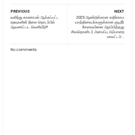
PREVIOUS
NEXT
வலிந்து காணாமல் ஆக்கப்பட்ட
2025 ஆண்டுக்கான கதிர்காம
உறவுகளின் நிலை தொடர்பில்
யாத்திரையர்களூக்கான குடிநீர்
ஆவணப் பட வெளியீடு!!
சேவையினை ஆரம்பித்தது
சிவதொண்டர் அமைப்பு அம்பாறை
மாவட்டம் ..
No comments