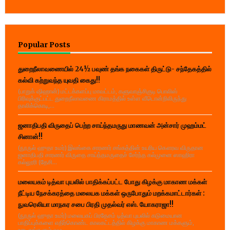
Popular Posts
துறைநீலாவணையில் 24½ பவுண் தங்க நகைகள் திருட்டு- சந்தேகத்தில்
கல்வி கற்றுவந்த யுவதி கைது!!
(பாறுக் ஷிஹான்) மட்டக்களப்பு மாவட்டம், களுவாஞ்சிகுடி பொலிஸ்
பிரிவுக்குட்பட்ட துறைநீலாவணை கிராமத்தில் உள்ள வீடொன்றிலிருந்து
தாலிக்கொடி,...
ஜனாதிபதி விருதைப் பெற்ற சாய்ந்தமருது மாணவன் அன்சார் முஹம்மட்
சினான்!!
(நூருல் ஹுதா உமர்) இலங்கை சாரணர் சங்கத்தின் உயரிய கௌரவ விருதான
ஜனாதிபதி சாரணர் விருதை சாய்ந்தமருதைச் சேர்ந்த கல்முனை ஸாஹிரா
கல்லூரி (தேசி...
மலையகம் டித்வா புயலில் பாதிக்கப்பட்ட போது கிழக்கு மாகாண மக்கள்
நீட்டிய நேசக்கரத்தை மலையக மக்கள் ஒருபோதும் மறக்கமாட்டார்கள் :
நுவரெலியா மாநகர சபை பிரதி முதல்வர் எஸ். யோகராஜா!!
(நூருல் ஹுதா உமர்) மலையகப் பிரதேசம் டித்வா புயலில் கடுமையான
பாதிப்புக்களை எதிர்கொண்ட காலகட்டத்தில் கிழக்கு மாகாண மக்களும்,
ஊடகங்களும் வழ...