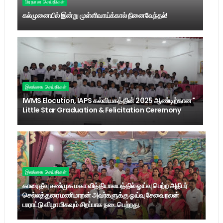
பிரதான செய்திகள்
கல்முனையில் இன்று முள்ளிவாய்க்கால் நினைவேந்தல்!
இலங்கை செய்திகள்
IWMS Elocution, IAPS கல்வியகத்தின் 2025 ஆண்டிற்கான "
Little Star Graduation & Felicitation Ceremony
இலங்கை செய்திகள்
காரைதீவு சண்முக மகா வித்தியாலயத்தில் ஓய்வு பெற்ற அதிபர்
செல்லத்துரை மணிமாறன் அவர்களுக்கு ஓய்வு சேவைநலன்
பாராட்டு விழா மிகவும் சிறப்பாக நடைபெற்றது.