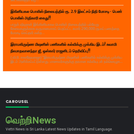
இகினியகல பொலிஸ் நிலையத்தில் ரூ. 2.9 இலட்சம் நிதி மோசடி- பெண்
பொலிஸ் அதிகாரி கைது!!
பாறுக் ஷிஹான் இங்கினியாகல பொலிஸ் நிலையத்தில் பல்வேறு
சேவைகளுக்காக வருமானமாகப் பெறப்பட்ட சுமார் 290,000 ரூபாய் பணத்தை
மோசடி செய்தார் என்ற...
இராமகிருஷ்ண மிஷனின் பணிகளில் கல்விக்கு முக்கிய இடம்! சுவாமி
நீலமாதவானந்தா ஜீ, ஒஸ்கார் ராஜனிடம் தெரிவிப்பு!!
( வி.ரி. சகாதேவராஜா) "இராமகிருஷ்ண மிஷனின் பணிகளில் கல்விக்கு முக்கிய
இடம் அளிக்கப்பட்டுள்ளது. மாணவர்களுக்கு தரமான கல்வியுடன் நல்லொழுக...
CAROUSEL
வெற்றிNews
Vettri News is Sri Lanka Latest News Updates in Tamil Language.