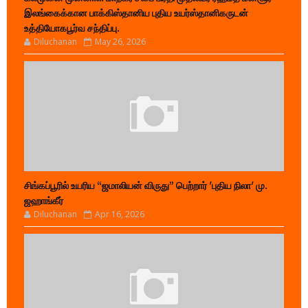
இலங்கைக்கான பாக்கிஸ்தானிய புதிய உயர்ஸ்தானிகருடன்
உத்தியோகபூர்வ சந்திப்பு.
Diluchanan
May 26, 2026
சிங்கப்பூரில் உயரிய “ஜமாலியன் விருது” பெற்றார் 'புதிய நிலா' மு.
ஜஹாங்கீர்
Diluchanan
Apr 16, 2026