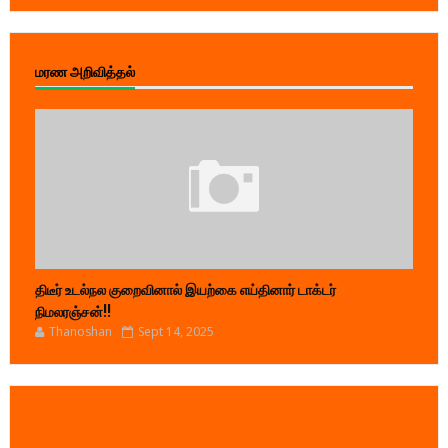
மரண அறிவித்தல்
திடீர் உடல்நல குறைவினால் இயற்கை எய்தினார் டாக்டர்
நிமலரஞ்சன்!!
Thanoshan
Sept 14, 2025