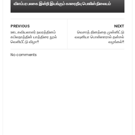
விளம்பர பலகை இன்றி இயங்கும் காரைதீவு பொலிஸ் நிலையம்
PREVIOUS
NEXT
ஊடகவியலாளர் நவரத்தினம்
வெசாத் தினத்தை முன்னிட்டு
கபிலநாத்தின் யாத்திரை நூல்
வவுனியா பொலிஸாரால் தன்சல்
வெளியீட்டு விழா!!
வழங்கல்!!
No comments