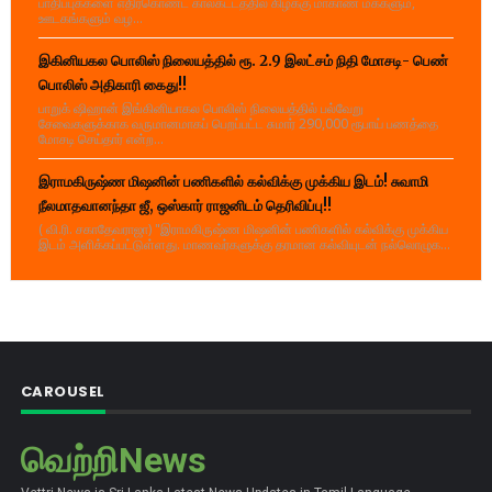
பாதிப்புக்களை எதிர்கொண்ட காலகட்டத்தில் கிழக்கு மாகாண மக்களும்,
ஊடகங்களும் வழ...
இகினியகல பொலிஸ் நிலையத்தில் ரூ. 2.9 இலட்சம் நிதி மோசடி- பெண்
பொலிஸ் அதிகாரி கைது!!
பாறுக் ஷிஹான் இங்கினியாகல பொலிஸ் நிலையத்தில் பல்வேறு
சேவைகளுக்காக வருமானமாகப் பெறப்பட்ட சுமார் 290,000 ரூபாய் பணத்தை
மோசடி செய்தார் என்ற...
இராமகிருஷ்ண மிஷனின் பணிகளில் கல்விக்கு முக்கிய இடம்! சுவாமி
நீலமாதவானந்தா ஜீ, ஒஸ்கார் ராஜனிடம் தெரிவிப்பு!!
( வி.ரி. சகாதேவராஜா) "இராமகிருஷ்ண மிஷனின் பணிகளில் கல்விக்கு முக்கிய
இடம் அளிக்கப்பட்டுள்ளது. மாணவர்களுக்கு தரமான கல்வியுடன் நல்லொழுக...
CAROUSEL
வெற்றிNews