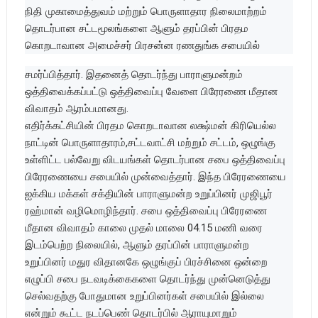
நிதி முகாமைத்துவம் மற்றும் பொருளாதார நிலைமாற்றம்
தொடர்பான சட்டமூலங்களை ஆளும் தரப்பின் பிரதம
கொறடாவான அமைச்சர் பிரசன்ன ரணதுங்க சபையில்
சமர்ப்பித்தார். இதனைத் தொடர்ந்து பாராளுமன்றம்
ஒத்திவைக்கப்பட்டு ஒத்திவைப்பு வேளை பிரேரணை மீதான
விவாதம் ஆரம்பமானது.
எதிர்க்கட்சியின் பிரதம கொறடாவான லக்ஷ்மன் கிரியெல்ல
நாட்டின் பொருளாதாரம்,சட்டவாட்சி மற்றும் சட்டம், ஒழுங்கு
உள்ளிட்ட பல்வேறு விடயங்கள் தொடர்பான சபை ஒத்திவைப்பு
பிரேரணையை சபையில் முன்வைத்தார். இந்த பிரேரணையை
ஐக்கிய மக்கள் சக்தியின் பாராளுமன்ற உறுப்பினர் முஜிபூர்
ரஹ்மான் வழிமொழிந்தார். சபை ஒத்திவைப்பு பிரேரணை
மீதான விவாதம் காலை முதல் மாலை 04.15 மணி வரை
இடம்பெற்ற நிலையில், ஆளும் தரப்பின் பாராளுமன்ற
உறுப்பினர் மதுர விதானகே ஒழுங்குப் பிரச்சினை ஒன்றை
எழுப்பி சபை நடவடிக்கைகளை தொடர்ந்து முன்னெடுத்து
செல்வதற்கு போதுமான உறுப்பினர்கள் சபையில் இல்லை
என்றும் கூட்ட நடப்பெண் தொடர்பில் ஆராயுமாறும்