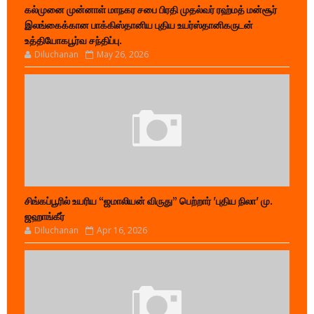
கல்முனை முன்னாள் மாநகர சபை பிரதி முதல்வர் ரஹ்மத் மன்சூர்
இலங்கைக்கான பாக்கிஸ்தானிய புதிய உயர்ஸ்தானிகருடன்
உத்தியோகபூர்வ சந்திப்பு.
Diluchanan
May 26, 2026
சிங்கப்பூரில் உயரிய “ஜமாலியன் விருது” பெற்றார் 'புதிய நிலா' மு.
ஜஹாங்கீர்
Diluchanan
Apr 16, 2026