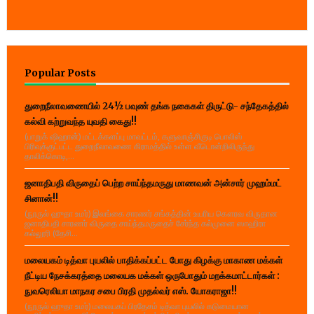
Popular Posts
துறைநீலாவணையில் 24½ பவுண் தங்க நகைகள் திருட்டு- சந்தேகத்தில்
கல்வி கற்றுவந்த யுவதி கைது!!
(பாறுக் ஷிஹான்) மட்டக்களப்பு மாவட்டம், களுவாஞ்சிகுடி பொலிஸ்
பிரிவுக்குட்பட்ட துறைநீலாவணை கிராமத்தில் உள்ள வீடொன்றிலிருந்து
தாலிக்கொடி,...
ஜனாதிபதி விருதைப் பெற்ற சாய்ந்தமருது மாணவன் அன்சார் முஹம்மட்
சினான்!!
(நூருல் ஹுதா உமர்) இலங்கை சாரணர் சங்கத்தின் உயரிய கௌரவ விருதான
ஜனாதிபதி சாரணர் விருதை சாய்ந்தமருதைச் சேர்ந்த கல்முனை ஸாஹிரா
கல்லூரி (தேசி...
மலையகம் டித்வா புயலில் பாதிக்கப்பட்ட போது கிழக்கு மாகாண மக்கள்
நீட்டிய நேசக்கரத்தை மலையக மக்கள் ஒருபோதும் மறக்கமாட்டார்கள் :
நுவரெலியா மாநகர சபை பிரதி முதல்வர் எஸ். யோகராஜா!!
(நூருல் ஹுதா உமர்) மலையகப் பிரதேசம் டித்வா புயலில் கடுமையான