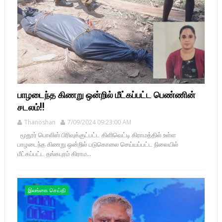
பாழடைந்த கிணறு ஒன்றில் மீட்கப்பட்ட பெண்ணின்
சடலம்!!
Thanoshan
7/09/2024 09:23:00 AM
மூதூர் பொலிஸ் பிரிவுக்குட்பட்ட கிளிவெட்டி கிராமத்தில் உள்ள
பாழடைந்த கிணறு ஒன்றில் படுகொலை செய்யப்பட்ட நிலையில்
மீட்கப்பட்ட தங்கபுரம் கிராம...
இலங்கை செய்தி