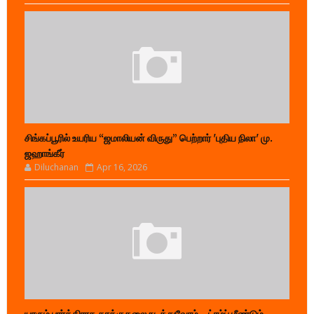
சிங்கப்பூரில் உயரிய “ஜமாலியன் விருது” பெற்றார் 'புதிய நிலா' மு.
ஜஹாங்கீர்
Diluchanan
Apr 16, 2026