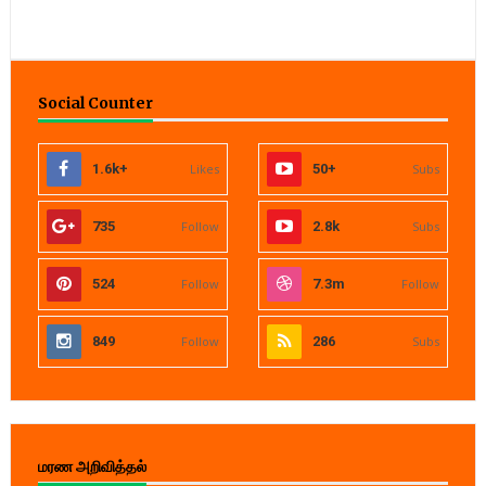
Social Counter
1.6k+
Likes
50+
Subs
735
Follow
2.8k
Subs
524
Follow
7.3m
Follow
849
Follow
286
Subs
மரண அறிவித்தல்