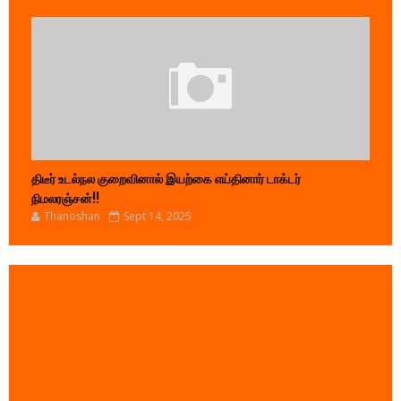
திடீர் உடல்நல குறைவினால் இயற்கை எய்தினார் டாக்டர்
நிமலரஞ்சன்!!
Thanoshan
Sept 14, 2025