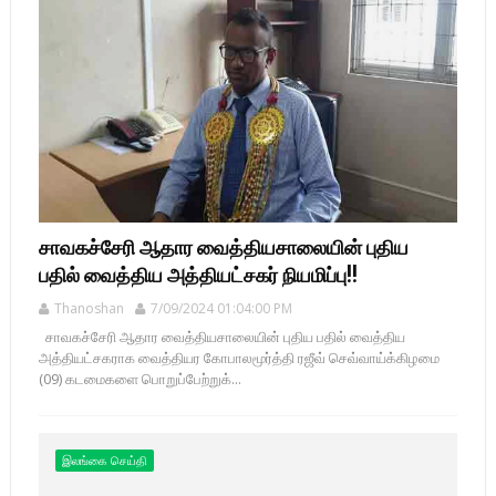
சாவகச்சேரி ஆதார வைத்தியசாலையின் புதிய
பதில் வைத்திய அத்தியட்சகர் நியமிப்பு!!
Thanoshan
7/09/2024 01:04:00 PM
சாவகச்சேரி ஆதார வைத்தியசாலையின் புதிய பதில் வைத்திய
அத்தியட்சகராக வைத்தியர கோபாலமூர்த்தி ரஜீவ் செவ்வாய்க்கிழமை
(09) கடமைகளை பொறுப்பேற்றுக்...
இலங்கை செய்தி