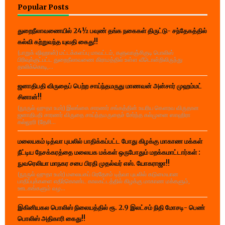
Popular Posts
துறைநீலாவணையில் 24½ பவுண் தங்க நகைகள் திருட்டு- சந்தேகத்தில்
கல்வி கற்றுவந்த யுவதி கைது!!
(பாறுக் ஷிஹான்) மட்டக்களப்பு மாவட்டம், களுவாஞ்சிகுடி பொலிஸ்
பிரிவுக்குட்பட்ட துறைநீலாவணை கிராமத்தில் உள்ள வீடொன்றிலிருந்து
தாலிக்கொடி,...
ஜனாதிபதி விருதைப் பெற்ற சாய்ந்தமருது மாணவன் அன்சார் முஹம்மட்
சினான்!!
(நூருல் ஹுதா உமர்) இலங்கை சாரணர் சங்கத்தின் உயரிய கௌரவ விருதான
ஜனாதிபதி சாரணர் விருதை சாய்ந்தமருதைச் சேர்ந்த கல்முனை ஸாஹிரா
கல்லூரி (தேசி...
மலையகம் டித்வா புயலில் பாதிக்கப்பட்ட போது கிழக்கு மாகாண மக்கள்
நீட்டிய நேசக்கரத்தை மலையக மக்கள் ஒருபோதும் மறக்கமாட்டார்கள் :
நுவரெலியா மாநகர சபை பிரதி முதல்வர் எஸ். யோகராஜா!!
(நூருல் ஹுதா உமர்) மலையகப் பிரதேசம் டித்வா புயலில் கடுமையான
பாதிப்புக்களை எதிர்கொண்ட காலகட்டத்தில் கிழக்கு மாகாண மக்களும்,
ஊடகங்களும் வழ...
இகினியகல பொலிஸ் நிலையத்தில் ரூ. 2.9 இலட்சம் நிதி மோசடி- பெண்
பொலிஸ் அதிகாரி கைது!!