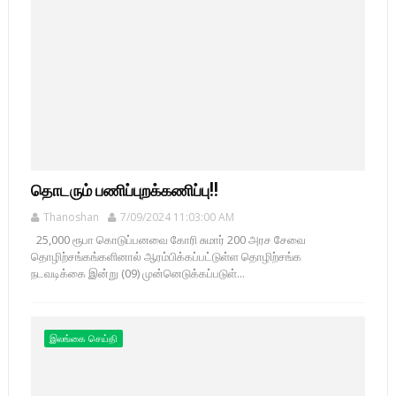
தொடரும் பணிப்புறக்கணிப்பு!!
Thanoshan
7/09/2024 11:03:00 AM
25,000 ரூபா கொடுப்பனவை கோரி சுமார் 200 அரச சேவை
தொழிற்சங்கங்களினால் ஆரம்பிக்கப்பட்டுள்ள தொழிற்சங்க
நடவடிக்கை இன்று (09) முன்னெடுக்கப்படுள்...
இலங்கை செய்தி