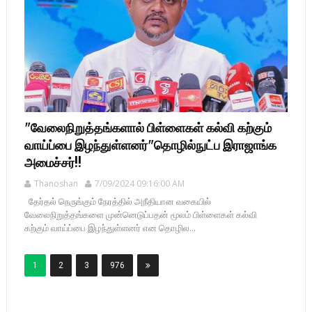
"வேலைநிறுத்தங்களால் பிள்ளைகள் கல்வி கற்கும்
வாய்ப்பை இழந்துள்ளனர்"தொழில்நுட்ப இராஜாங்க
அமைச்சர்!!
Thanoshan
7/09/2024 09:16:00 AM
தேர்தல் நெருங்கும் நேரத்தில் அநீதியான வகையில்
வேலைநிறுத்தங்களை முன்னெடுப்பதன் மூலம் பிள்ளைகள் கல்வி
கற்கும் வாய்ப்பை இழந்துள்ளனர் என தொழில...
1
2
3
976