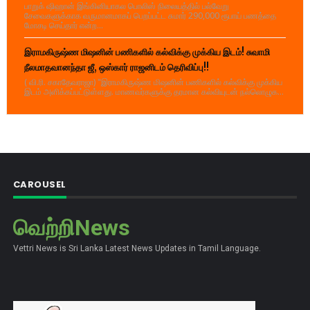
பாறுக் ஷிஹான் இங்கினியாகல பொலிஸ் நிலையத்தில் பல்வேறு
சேவைகளுக்காக வருமானமாகப் பெறப்பட்ட சுமார் 290,000 ரூபாய் பணத்தை
மோசடி செய்தார் என்ற...
இராமகிருஷ்ண மிஷனின் பணிகளில் கல்விக்கு முக்கிய இடம்! சுவாமி
நீலமாதவானந்தா ஜீ, ஒஸ்கார் ராஜனிடம் தெரிவிப்பு!!
( வி.ரி. சகாதேவராஜா) "இராமகிருஷ்ண மிஷனின் பணிகளில் கல்விக்கு முக்கிய
இடம் அளிக்கப்பட்டுள்ளது. மாணவர்களுக்கு தரமான கல்வியுடன் நல்லொழுக...
CAROUSEL
வெற்றிNews
Vettri News is Sri Lanka Latest News Updates in Tamil Language.