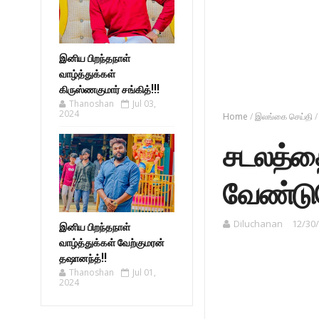
இனிய பிறந்தநாள்
வாழ்த்துக்கள்
கிருஸ்ணகுமார் சங்கித்!!!
Thanoshan
Jul 03,
2024
Home
/
இலங்கை செய்தி
/
சடலத்த
வேண்டு
Diluchanan
12/30
இனிய பிறந்தநாள்
வாழ்த்துக்கள் வேற்குமரன்
தஷானந்த்!!
Thanoshan
Jul 01,
2024