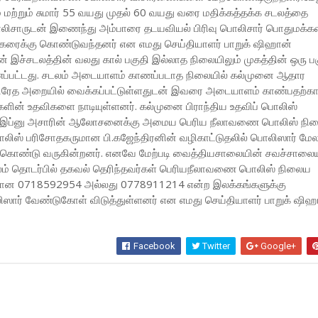
் மற்றும் சுமார் 55 வயது முதல் 60 வயது வரை மதிக்கத்தக்க சடலத்தை
சாருடன் இணைந்து அம்பாரை தடயவியல் பிரிவு பொலிசார் பொதுமக்க
கரைக்கு கொண்டுவந்தனர் என எமது செய்தியாளர் பாறுக் ஷிஹான்
டன் இச்சடலத்தின் வலது கால் பகுதி இல்லாத நிலையிலும் முகத்தின் ஒரு ப
ப்பட்டது. சடலம் அடையாளம் காணப்படாத நிலையில் கல்முனை ஆதார
ிரேத அறையில் வைக்கப்பட்டுள்ளதுடன் இவரை அடையாளம் காண்பதற்க
ளின் உதவிகளை நாடியுள்ளனர். கல்முனை பிராந்திய உதவிப் பொலிஸ்
கே. இப்னு அசாரின் ஆலோசனைக்கு அமைய பெரிய நீலாவணை பொலிஸ் நி
பொலிஸ் பரிசோதகருமான பி.கஜேந்திரனின் வழிகாட்டுதலில் பொலிஸார் மே
ண்டு வருகின்றனர். எனவே மேற்படி வைத்தியசாலையின் சவச்சாலைய
லம் தொடர்பில் தகவல் தெரிந்தவர்கள் பெரியநீலாவணை பொலிஸ் நிலைய
ன 0718592954 அல்லது 0778911214 என்ற இலக்கங்களுக்கு
ஸார் வேண்டுகோள் விடுத்துள்ளனர் என எமது செய்தியாளர் பாறுக் ஷிஹ
Facebook
Twitter
Google+