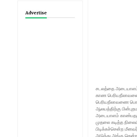
Advertise
சடலத்தை அடையாளம் க
காண பெரியநீலாவணை 
பெரியநீலாவணை பொலிஸ
ஆலயத்திற்கு பின்புற
அடையாளம் காண்பதற்
முதலை கடித்த நிலைய
பிடிக்கச்சென்ற மீன
அடுத்து அங்கு சென