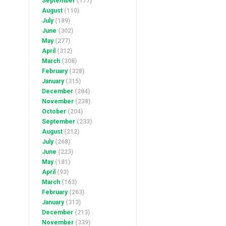
September
(177)
August
(110)
July
(189)
June
(302)
May
(277)
April
(312)
March
(308)
February
(328)
January
(315)
December
(284)
November
(238)
October
(204)
September
(233)
August
(212)
July
(268)
June
(223)
May
(181)
April
(93)
March
(163)
February
(263)
January
(313)
December
(213)
November
(339)