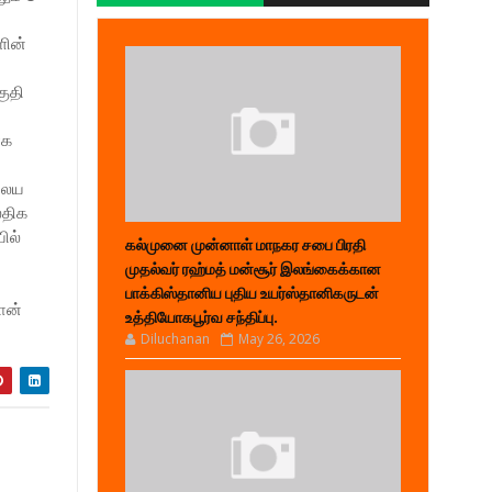
ளின்
குதி
ாக
லைய
லதிக
ில்
கல்முனை முன்னாள் மாநகர சபை பிரதி
முதல்வர் ரஹ்மத் மன்சூர் இலங்கைக்கான
பாக்கிஸ்தானிய புதிய உயர்ஸ்தானிகருடன்
ான்
உத்தியோகபூர்வ சந்திப்பு.
Diluchanan
May 26, 2026