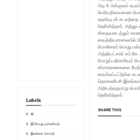
அடி 6 அங்குலம் உயரம
பெரியநீலாவணை பொலி
உதவியுடன் சடலத்தை 
தெரிவித்தார். அத்து
சிதைவடைந்தும் காண
வைத்தியசாலையில் ப
பொலிஸார் பொது மக்க
அத்தியட்சகர் எம்.
பொறுப்பதிகாரியும் 
விசாரணைகளை மேற்கொ
வைக்கப்பட்டுள்ள சட
தொலைபேசி இலக்கமா
அறியத்தருமாறு பொலி
தெரிவித்தார்.
Labels
SHARE THIS
W
இப்போது டிரெண்டிங்
இலங்கை செய்தி