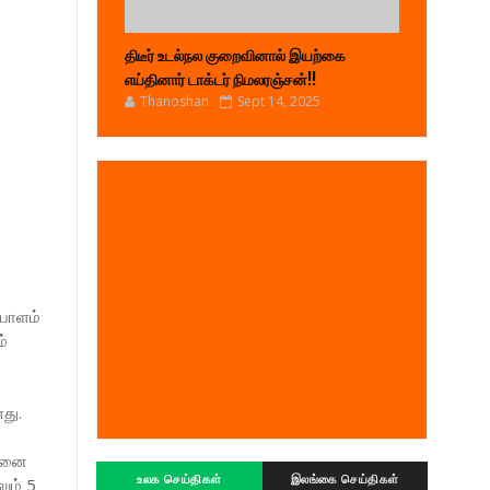
திடீர் உடல்நல குறைவினால் இயற்கை
எய்தினார் டாக்டர் நிமலரஞ்சன்!!
Thanoshan
Sept 14, 2025
யாளம்
்
து.
இதனை
உலக செய்திகள்
இலங்கை செய்திகள்
ும் 5