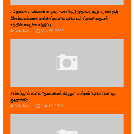
கல்முனை முன்னாள் மாநகர சபை பிரதி முதல்வர் ரஹ்மத் மன்சூர்
இலங்கைக்கான பாக்கிஸ்தானிய புதிய உயர்ஸ்தானிகருடன்
உத்தியோகபூர்வ சந்திப்பு.
Diluchanan
May 26, 2026
சிங்கப்பூரில் உயரிய “ஜமாலியன் விருது” பெற்றார் 'புதிய நிலா' மு.
ஜஹாங்கீர்
Diluchanan
Apr 16, 2026