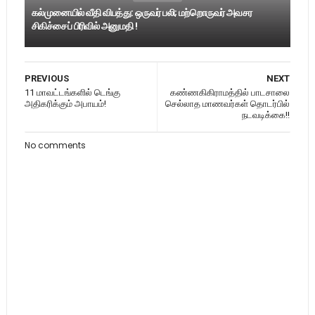
கல்முனையில் வீதி விபத்து: ஒருவர் பலி; மற்றொருவர் அவசர
சிகிச்சைப் பிரிவில் அனுமதி !
PREVIOUS
NEXT
11 மாவட்டங்களில் டெங்கு
கண்ணகிகிராமத்தில் பாடசாலை
அதிகரிக்கும் அபாயம்!
செல்லாத மாணவர்கள் தொடர்பில்
நடவடிக்கை!!
No comments