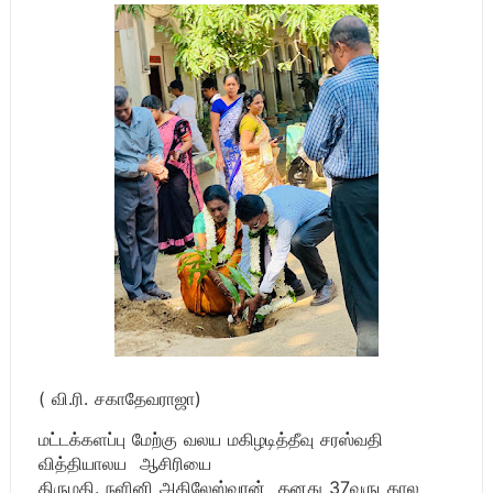
( வி.ரி. சகாதேவராஜா)
மட்டக்களப்பு மேற்கு வலய மகிழடித்தீவு சரஸ்வதி
வித்தியாலய ஆசிரியை
திருமதி. நளினி அகிலேஸ்வரன் தனது 37வருடகால