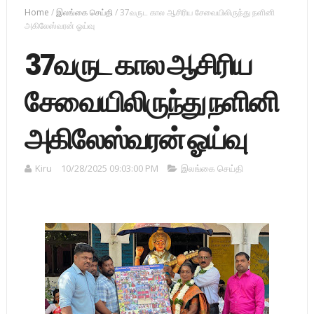
Home
/
இலங்கை செய்தி
/
37வருட கால ஆசிரிய சேவையிலிருந்து நளினி
அகிலேஸ்வரன் ஓய்வு
37வருட கால ஆசிரிய
சேவையிலிருந்து நளினி
அகிலேஸ்வரன் ஓய்வு
Kiru
10/28/2025 09:03:00 PM
இலங்கை செய்தி