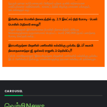
(நூருல் ஹுதா உமர்) மலையகப் பிரதேசம் டித்வா புயலில் கடுமையான
பாதிப்புக்களை எதிர்கொண்ட காலகட்டத்தில் கிழக்கு மாகாண மக்களும்,
ஊடகங்களும் வழ...
இகினியகல பொலிஸ் நிலையத்தில் ரூ. 2.9 இலட்சம் நிதி மோசடி- பெண்
பொலிஸ் அதிகாரி கைது!!
பாறுக் ஷிஹான் இங்கினியாகல பொலிஸ் நிலையத்தில் பல்வேறு
சேவைகளுக்காக வருமானமாகப் பெறப்பட்ட சுமார் 290,000 ரூபாய் பணத்தை
மோசடி செய்தார் என்ற...
இராமகிருஷ்ண மிஷனின் பணிகளில் கல்விக்கு முக்கிய இடம்! சுவாமி
நீலமாதவானந்தா ஜீ, ஒஸ்கார் ராஜனிடம் தெரிவிப்பு!!
( வி.ரி. சகாதேவராஜா) "இராமகிருஷ்ண மிஷனின் பணிகளில் கல்விக்கு முக்கிய
இடம் அளிக்கப்பட்டுள்ளது. மாணவர்களுக்கு தரமான கல்வியுடன் நல்லொழுக...
CAROUSEL
வெற்றிNews