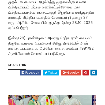
முதல் கடமையை ஆரம்பித்து முதலைக்குடா மகா
வித்தியாலயம் மற்றும் கொக்கட்டிச்சோலை மகா
வித்தியாலயத்தில் கடமையாற்றி இறுதியாக மகிழடித்தீவு
சரஸ்வதி வித்தியாலயத்தில் சேவையாற்றி தனது 37
வருட ஆசிரிய சேவையில் இருந்து நேற்று 28.10..2025
ஓய்வுபெற்றார்.
இன்று(29) புதன்கிழமை அவரது பிறந்த நாள் வைபவம்
திருகோணமலை நிலாவெளி சீவியூ விடுதியில் அவர்
சார்ந்த மட்டக்களப்பு ஆசிரியர் கலாசாலையின் 1991/92
அணியினரால் கொண்டாடப்படுகிறது.
SHARE THIS
Facebook
Twitter
Google+