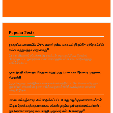
Popular Posts
துறைநீலாவணையில் 24½ பவுண் தங்க நகைகள் திருட்டு- சந்தேகத்தில்
கல்வி கற்றுவந்த யுவதி கைது!!
(பாறுக் ஷிஹான்) மட்டக்களப்பு மாவட்டம், களுவாஞ்சிகுடி பொலிஸ்
பிரிவுக்குட்பட்ட துறைநீலாவணை கிராமத்தில் உள்ள வீடொன்றிலிருந்து
தாலிக்கொடி,...
ஜனாதிபதி விருதைப் பெற்ற சாய்ந்தமருது மாணவன் அன்சார் முஹம்மட்
சினான்!!
(நூருல் ஹுதா உமர்) இலங்கை சாரணர் சங்கத்தின் உயரிய கௌரவ விருதான
ஜனாதிபதி சாரணர் விருதை சாய்ந்தமருதைச் சேர்ந்த கல்முனை ஸாஹிரா
கல்லூரி (தேசி...
மலையகம் டித்வா புயலில் பாதிக்கப்பட்ட போது கிழக்கு மாகாண மக்கள்
நீட்டிய நேசக்கரத்தை மலையக மக்கள் ஒருபோதும் மறக்கமாட்டார்கள் :
நுவரெலியா மாநகர சபை பிரதி முதல்வர் எஸ். யோகராஜா!!