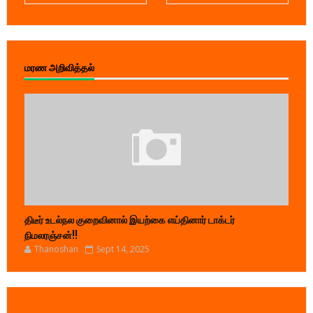
மரண அறிவித்தல்
திடீர் உடல்நல குறைவினால் இயற்கை எய்தினார் டாக்டர்
நிமலரஞ்சன்!!
Thanoshan
Sept 14, 2025