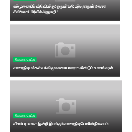
கல்முனையில் வீதி விபத்து: ஒருவர் பலி; மற்றொருவர் அவசர
சிகிச்சைப் பிரிவில் அனுமதி !
இலங்கை செய்தி
காரைதீவு மக்கள் வங்கி முகாமையாளராக மீண்டும் உமாசங்கரன்
இலங்கை செய்தி
விளம்பர பலகை இன்றி இயங்கும் காரைதீவு பொலிஸ் நிலையம்