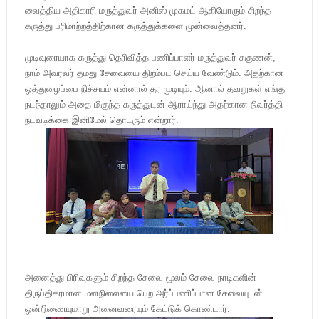
வைத்திய அதிகாரி மருத்துவர் அனிஸ் முகமட் ஆகியோரும் சிறந்த
கருத்து பரிமாற்றத்திற்கான கருத்துக்களை முன்வைத்தனர்.
முடிவுரையாக கருத்து தெரிவித்த பணிப்பாளர் மருத்துவர் சுகுணன்,
நாம் அவரவர் தமது சேவையை திறம்பட செய்ய வேண்டும். அதற்கான
ஒத்துழைப்பை நிச்சயம் என்னால் தர முடியும். ஆனால் தவறுகள் எங்கு
நடந்தாலும் அதை மிகுந்த கருத்துடன் ஆராய்ந்து அதற்கான நிவர்த்தி
நடவடிக்கை இனிமேல் தொடரும் என்றார்.
அனைத்து பிரிவுகளும் சிறந்த சேவை மூலம் சேவை நாடிகளின்
திருப்திகரமான மனநிலையை பெற அர்ப்பணிப்பான சேவையுடன்
ஒன்றிணையுமாறு அனைவரையும் கேட்டுக் கொண்டார்.