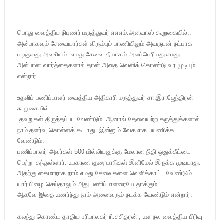
பொது வைத்திய நிபுணர் மருத்துவர் எஎஎம்.அன்வாஸ் கூறுகையில்..
அன்பாகவும் சேவையார்கள் விரும்பும் பாணியிலும் அவருடன் நட்பாக
பழகுவது அவசியம். எமது சேவை தியாகம் அளப்பெரியது எமது
அன்பான வார்த்தைகளால் தான் அதை வெளிக் கொண்டு வர முடியும்
என்றார்.
உதவிப் பணிப்பாளர் வைத்திய அதிகாரி மருத்துவர் சா.இராஜேந்திரன்
கூறுகையில்..
தவறுகள் திருத்தப்பட வேண்டும். ஆனால் தேவையற்ற கருத்துக்களால்
நாம் தளர்வு கொள்ளக் கூடாது. இன்னும் வேகமாக பயணிக்க
வேண்டும்.
பணிப்பாளர் அவர்கள் 500 மில்லியனுக்கு மேலான நிதி ஒதுக்கீட்டை
பெற்று தந்துள்ளார். உபகரண குறைபாடுகள் இனிமேல் இருக்க முடியாது.
அதற்கு கைமாறாக நாம் எமது சேவைகளை வெளிக்காட்ட வேண்டும்.
யார் பிழை செய்தாலும் அது பணிப்பாளரையே தாக்கும்.
ஆகவே இதை உணர்ந்து நாம் அனைவரும் நடக்க வேண்டும் என்றார்.
கலந்து கொண்ட தாதிய பரிபாலகர் ரி.சசிதரன் , உள நல வைத்திய பிரிவு