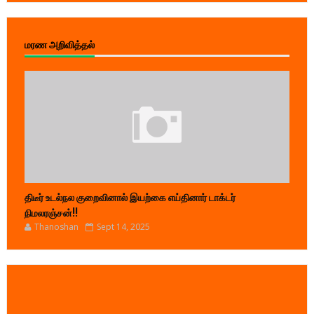
மரண அறிவித்தல்
திடீர் உடல்நல குறைவினால் இயற்கை எய்தினார் டாக்டர்
நிமலரஞ்சன்!!
Thanoshan
Sept 14, 2025