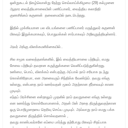
ஒன்றுகூடல் நிகழ்வொன்று நேற்று செவ்வாய்க்கிழமை (29) கல்முனை
ஆதார வைத்தியசாலையின் பணிப்பாளர், வைத்திய கலாநிதி
குணசிங்கம் சுகுணன் தலைமையில் நடைபெற்றது.
இதில் முக்கியமான பல விடயங்களை பணிப்பாளர் மருத்துவர் சுகுணன்
மிகவும் இறுக்கமாகவும், பொதுமக்கள் சார்பாகவும் அறிவுறுத்தியுள்ளார்.
அவர் அங்கு விளக்கமளிக்கையில்..
சில சமூக வலைத்தளங்களில், இவ் வைத்தியசாலை பற்றியும், எமது
சேவை பற்றியும் தவறான கருத்துக்களை வெளிப்படுத்துகின்றது.
உண்மை, பொய், விளக்கம் என்பதற்கு அப்பால் நாம் சரியாக நடந்து
கொள்கிறோமா, என அனைவரும் சிந்திக்க வேண்டும். தவறு எங்கு
உள்ளது, என்பதை நாம் உணர்வதன் மூலம் அதற்கான தீர்வையும் காண
முடியும்.
எந்தப் பிரச்சினை என்றாலும் முதலில் நாம் தவறுகளை எங்கு உள்ளது
என உணர்ந்து கொள்வோமானால், அதன் பின் அதை திருத்துவதற்கான
ஒரு பொறிமுறையை தெரிவு செய்ய முடியும். அவ்வாறு நாம் எமது பக்க
தவறுகளை திருத்திக் சொல்வதனால் ,
தவறு காண்பவர்களே எம்மை பார்த்து தற்போது மிகவும் சிறப்பாக