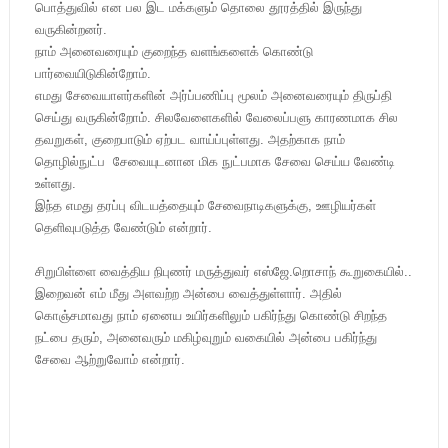
பொத்துவில் என பல இட மக்களும் தொலை தூரத்தில் இருந்து
வருகின்றனர்.
நாம் அனைவரையும் குறைந்த வளங்களைக் கொண்டு
பார்வையிடுகின்றோம்.
எமது சேவையாளர்களின் அர்ப்பணிப்பு மூலம் அனைவரையும் திருப்தி
செய்து வருகின்றோம். சிலவேளைகளில் வேலைப்பளு காரணமாக சில
தவறுகள், குறைபாடும் ஏற்பட வாய்ப்புள்ளது. அதற்காக நாம்
தொழில்நுட்ப சேவையுடனான மிக நுட்பமாக சேவை செய்ய வேண்டி
உள்ளது.
இந்த எமது தரப்பு விடயத்தையும் சேவைநாடிகளுக்கு, ஊழியர்கள்
தெளிவுபடுத்த வேண்டும் என்றார்.
சிறுபிள்ளை வைத்திய நிபுணர் மருத்துவர் எஸ்ஜே.றொசாந் கூறுகையில்..
இறைவன் எம் மீது அளவற்ற அன்பை வைத்துள்ளார். அதில்
கொஞ்சமாவது நாம் ஏனைய உயிர்களிலும் பகிர்ந்து கொண்டு சிறந்த
நட்பை தரும், அனைவரும் மகிழ்வுறும் வகையில் அன்பை பகிர்ந்து
சேவை ஆற்றுவோம் என்றார்.