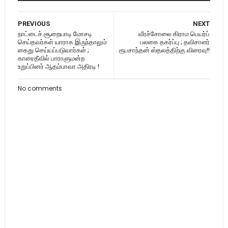
PREVIOUS
NEXT
நாட்டைச் சூறையாடி மோசடி
வீரச்சோலை கிராம பெயர்ப்
செய்தவர்கள் யாராக இருந்தாலும்
பலகை தகர்ப்பு ; தவிசாளர்
கைது செய்யப்படுவார்கள் ;
ரூபசாந்தன் ஸ்தலத்திற்கு விரைவு!!
காரைதீவில் பாராளுமன்ற
உறுப்பினர் ஆதம்பாவா அதிரடி !
No comments