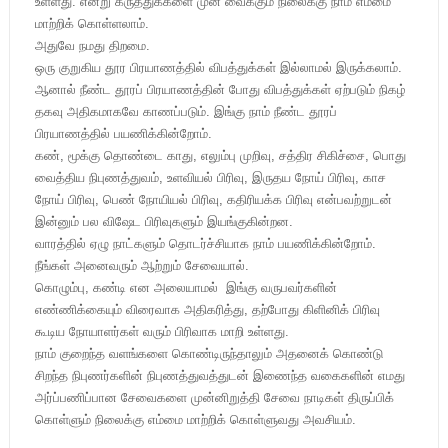
உள்ளது. என்று கருத்துக்களை முன் வைக்கும் நிலைக்கு நாம் எம்மை
மாற்றிக் கொள்ளலாம்.
அதுவே நமது திறமை.
ஒரு குறுகிய தூர பிரயாணத்தில் விபத்துக்கள் இல்லாமல் இருக்கலாம்.
ஆனால் நீண்ட தூரப் பிரயாணத்தின் போது விபத்துக்கள் ஏற்படும் நிகழ்
தகவு அதிகமாகவே காணப்படும். இங்கு நாம் நீண்ட தூரப்
பிரயாணத்தில் பயணிக்கின்றோம்.
கண், மூக்கு தொண்டை காது, எலும்பு முறிவு, சத்திர சிகிச்சை, பொது
வைத்திய நிபுணத்துவம், உளவியல் பிரிவு, இருதய நோய் பிரிவு, காச
நோய் பிரிவு, பெண் நோயியல் பிரிவு, கதிரியக்க பிரிவு என்பவற்றுடன்
இன்னும் பல விஷேட பிரிவுகளும் இயங்குகின்றன.
வாரத்தில் ஏழு நாட்களும் தொடர்ச்சியாக நாம் பயணிக்கின்றோம்.
நீங்கள் அனைவரும் ஆற்றும் சேவையால்.
கொழும்பு, கண்டி என அலையாமல் இங்கு வருபவர்களின்
எண்ணிக்கையும் விரைவாக அதிகரித்து, தற்போது கிளினிக் பிரிவு
கூடிய நோயாளர்கள் வரும் பிரிவாக மாறி உள்ளது.
நாம் குறைந்த வளங்களை கொண்டிருந்தாலும் அதனைக் கொண்டு
சிறந்த நிபுணர்களின் நிபுணத்துவத்துடன் இணைந்த வகைகளின் எமது
அர்ப்பணிப்பான சேவைகளை முன்னிறுத்தி சேவை நாடிகள் திருப்பிக்
கொள்ளும் நிலைக்கு எம்மை மாற்றிக் கொள்ளுவது அவசியம்.