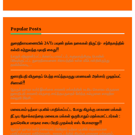
Popular Posts
துறைநீலாவணையில் 24½ பவுண் தங்க நகைகள் திருட்டு- சந்தேகத்தில்
கல்வி கற்றுவந்த யுவதி கைது!!
(பாறுக் ஷிஹான்) மட்டக்களப்பு மாவட்டம், களுவாஞ்சிகுடி பொலிஸ்
பிரிவுக்குட்பட்ட துறைநீலாவணை கிராமத்தில் உள்ள வீடொன்றிலிருந்து
தாலிக்கொடி,...
ஜனாதிபதி விருதைப் பெற்ற சாய்ந்தமருது மாணவன் அன்சார் முஹம்மட்
சினான்!!
(நூருல் ஹுதா உமர்) இலங்கை சாரணர் சங்கத்தின் உயரிய கௌரவ விருதான
ஜனாதிபதி சாரணர் விருதை சாய்ந்தமருதைச் சேர்ந்த கல்முனை ஸாஹிரா
கல்லூரி (தேசி...
மலையகம் டித்வா புயலில் பாதிக்கப்பட்ட போது கிழக்கு மாகாண மக்கள்
நீட்டிய நேசக்கரத்தை மலையக மக்கள் ஒருபோதும் மறக்கமாட்டார்கள் :
நுவரெலியா மாநகர சபை பிரதி முதல்வர் எஸ். யோகராஜா!!
(நூருல் ஹுதா உமர்) மலையகப் பிரதேசம் டித்வா புயலில் கடுமையான
பாதிப்புக்களை எதிர்கொண்ட காலகட்டத்தில் கிழக்கு மாகாண மக்களும்,