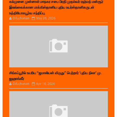
கல்முனை முன்னாள் மாநகர சபை பிரதி முதல்வர் ரஹ்மத் மன்சூர்
இலங்கைக்கான பாக்கிஸ்தானிய புதிய உயர்ஸ்தானிகருடன்
உத்தியோகபூர்வ சந்திப்பு.
Diluchanan
May 26, 2026
சிங்கப்பூரில் உயரிய “ஜமாலியன் விருது” பெற்றார் 'புதிய நிலா' மு.
ஜஹாங்கீர்
Diluchanan
Apr 16, 2026