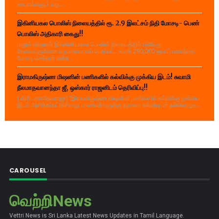
ஊடகங்களும் வழ...
இகினியகல பொலிஸ் நிலையத்தில் ரூ. 2.9 இலட்சம் நிதி மோசடி- பெண்
பொலிஸ் அதிகாரி கைது!!
பாறுக் ஷிஹான் இங்கினியாகல பொலிஸ் நிலையத்தில் பல்வேறு
சேவைகளுக்காக வருமானமாகப் பெறப்பட்ட சுமார் 290,000 ரூபாய் பணத்தை
மோசடி செய்தார் என்ற...
இராமகிருஷ்ண மிஷனின் பணிகளில் கல்விக்கு முக்கிய இடம்! சுவாமி
நீலமாதவானந்தா ஜீ, ஒஸ்கார் ராஜனிடம் தெரிவிப்பு!!
( வி.ரி. சகாதேவராஜா) "இராமகிருஷ்ண மிஷனின் பணிகளில் கல்விக்கு முக்கிய
இடம் அளிக்கப்பட்டுள்ளது. மாணவர்களுக்கு தரமான கல்வியுடன் நல்லொழுக...
CAROUSEL
வெற்றிNews
Vettri News is Sri Lanka Latest News Updates in Tamil Language.