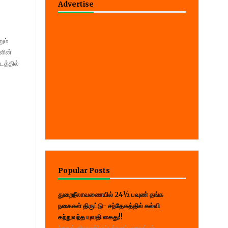
Advertise
ும்
ளின்
த்தில்
Popular Posts
துறைநீலாவணையில் 24½ பவுண் தங்க
நகைகள் திருட்டு- சந்தேகத்தில் கல்வி
கற்றுவந்த யுவதி கைது!!
(பாறுக் ஷிஹான்) மட்டக்களப்பு மாவட்டம்,