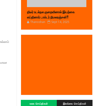
திடீர் உடல்நல குறைவினால் இயற்கை
எய்தினார் டாக்டர் நிமலரஞ்சன்!!
Thanoshan
Sept 14, 2025
ெல்லாம்
ம்பாவா
உலக செய்திகள்
இலங்கை செய்திகள்