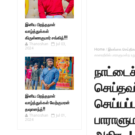
இனிய பிறந்தநாள்
வாழ்த்துக்கள்
கிருஸ்ணகுமார் சங்கித்!!!
Thanoshan
Jul 03,
2024
Home
/
இலங்கை செய்திக
காரைதீவில் பாராளுமன்ற உறு
நாட்டைச
செய்தவர
இனிய பிறந்தநாள்
செய்யப்ப
வாழ்த்துக்கள் வேற்குமரன்
தஷானந்த்!!
பாராளும
Thanoshan
Jul 01,
2024