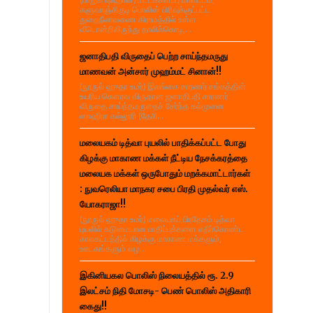
களுவாஞ்சிகுடி பொலிஸ் பிரிவுக்குட்பட்ட
துறைநீலாவணை கிராமத்தில் உள்ள
வீடொன்றிலிருந்து தாலிக்கொடி,...
ஜனாதிபதி விருதைப் பெற்ற சாய்ந்தமருது
மாணவன் அன்சார் முஹம்மட் சினான்!!
(நூருல் ஹுதா உமர்) இலங்கை சாரணர் சங்கத்தின்
உயரிய கௌரவ விருதான ஜனாதிபதி சாரணர்
விருதை சாய்ந்தமருதைச் சேர்ந்த கல்முனை
ஸாஹிரா கல்லூரி (தேசி...
மலையகம் டித்வா புயலில் பாதிக்கப்பட்ட போது
கிழக்கு மாகாண மக்கள் நீட்டிய நேசக்கரத்தை
மலையக மக்கள் ஒருபோதும் மறக்கமாட்டார்கள்
: நுவரெலியா மாநகர சபை பிரதி முதல்வர் எஸ்.
யோகராஜா!!
(நூருல் ஹுதா உமர்) மலையகப் பிரதேசம் டித்வா
புயலில் கடுமையான பாதிப்புக்களை எதிர்கொண்ட
காலகட்டத்தில் கிழக்கு மாகாண மக்களும்,
ஊடகங்களும் வழ...
இகினியகல பொலிஸ் நிலையத்தில் ரூ. 2.9
இலட்சம் நிதி மோசடி- பெண் பொலிஸ் அதிகாரி
கைது!!