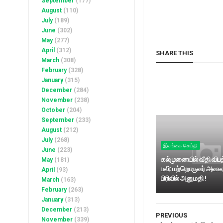
September
(177)
August
(110)
July
(189)
June
(302)
May
(277)
April
(312)
SHARE THIS
March
(308)
February
(328)
January
(315)
December
(284)
November
(238)
October
(204)
September
(233)
August
(212)
July
(268)
இலங்கை செய்தி
June
(223)
கல்முனையில் வீதி விபத
May
(181)
பலி; மற்றொருவர் அவசர
April
(93)
பிரிவில் அனுமதி !
March
(163)
February
(263)
January
(313)
December
(213)
PREVIOUS
November
(339)