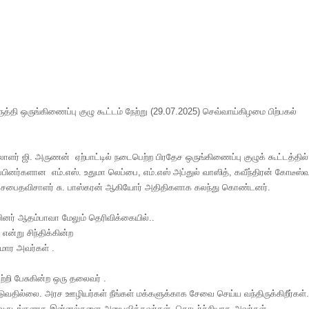
த்தி ஒருங்கிணைப்பு குழு கூட்டம் நேற்று (29.07.2025) செவ்வாய்கிழமை பிற்பகல்
ர் ஜி. அருணன் ஏற்பாட்டில் நடைபெற்ற பிரதேச ஒருங்கிணைப்பு குழுக் கூட்டத்தில
்பினர்களான எம்.எஸ். உதுமா லெப்பை, எம்.எஸ் அப்துல் வாஸித், கவீந்திரன் கோடீஸ்
ேச சபைதவிசாளர் சு. பாஸ்கரன் ஆகியோர் அதிதிகளாக கலந்து கொண்டனர்.
பினர் ஆதம்பாவா மேலும் தெரிவிக்கையில்..
 என்று சிந்திக்கின்ற
ார அவர்கள் .
ற்றி பேசுகின்ற ஒரு தலைவர் .
டுவதில்லை. அரச ஊழியர்கள் நீங்கள் மக்களுக்காக சேவை செய்ய வந்திருக்கிறீர்கள்
பல வருடங்களாக இன்னல்களை அனுபவித்தவர்கள். தொடர்ச்சியாக அவர்கள்