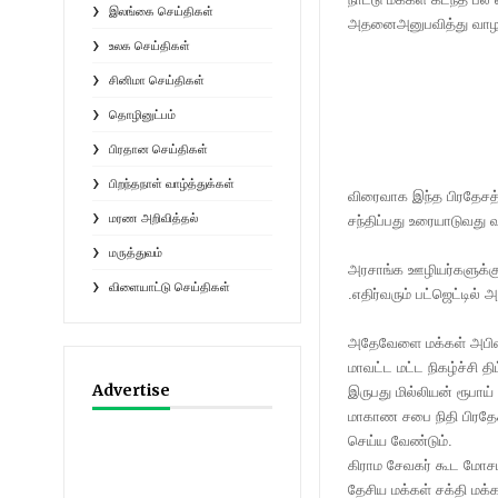
இலங்கை செய்திகள்
அதனைஅனுபவித்து வாழ 
உலக செய்திகள்
சினிமா செய்திகள்
தொழினுட்பம்
பிரதான செய்திகள்
பிறந்தநாள் வாழ்த்துக்கள்
விரைவாக இந்த பிரதேசத
மரண அறிவித்தல்
சந்திப்பது உரையாடுவது
மருத்துவம்
அரசாங்க ஊழியர்களுக்கு 
விளையாட்டு செய்திகள்
.எதிர்வரும் பட்ஜெட்டில்
அதேவேளை மக்கள் அபிவி
மாவட்ட மட்ட நிகழ்ச்சி த
Advertise
இருபது மில்லியன் ரூபாய் 
மாகாண சபை நிதி பிரதேச
செய்ய வேண்டும்.
கிராம சேவகர் கூட மோசட
தேசிய மக்கள் சக்தி மக