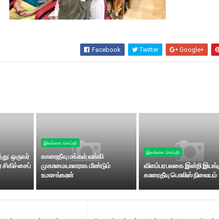
Facebook
Twitter
Google+
இலங்கை செய்தி
இலங்கை செய்தி
்து: ஒருவர்
காரைதீவு மக்கள் வங்கி
 சிகிச்சைப்
முகாமையாளராக மீண்டும்
விளம்பர பலகை இன்றி இயங்க
உமாசங்கரன்
காரைதீவு பொலிஸ் நிலையம்