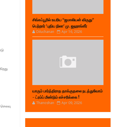
சிங்கப்பூரில் உயரிய “ஜமாலியன் விருது”
பெற்றார் 'புதிய நிலா' மு. ஜஹாங்கீர்
Diluchanan
Apr 16, 2026
ோடு
கிறது
யாரும் பார்த்திராத தாக்குதலை நடத்துவோம்
- ட்ரம்ப் மீண்டும் எச்சரிக்கை !
Thanoshan
Apr 09, 2026
 செலவு