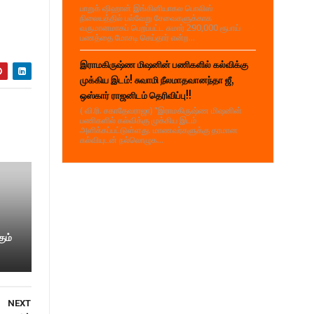
பாறுக் ஷிஹான் இங்கினியாகல பொலிஸ்
நிலையத்தில் பல்வேறு சேவைகளுக்காக
வருமானமாகப் பெறப்பட்ட சுமார் 290,000 ரூபாய்
பணத்தை மோசடி செய்தார் என்ற...
இராமகிருஷ்ண மிஷனின் பணிகளில் கல்விக்கு
முக்கிய இடம்! சுவாமி நீலமாதவானந்தா ஜீ,
ஒஸ்கார் ராஜனிடம் தெரிவிப்பு!!
( வி.ரி. சகாதேவராஜா) "இராமகிருஷ்ண மிஷனின்
பணிகளில் கல்விக்கு முக்கிய இடம்
அளிக்கப்பட்டுள்ளது. மாணவர்களுக்கு தரமான
கல்வியுடன் நல்லொழுக...
ும்
NEXT