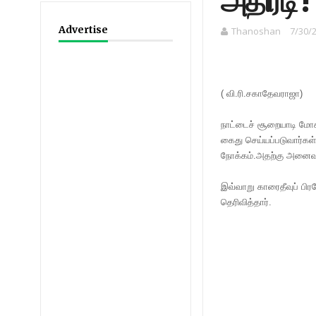
அதிரடி !
Advertise
Thanoshan
7/30/
( வி.ரி.சகாதேவராஜா)
நாட்டைச் சூறையாடி மோச
கைது செய்யப்படுவார்கள
நோக்கம்.அதற்கு அனைவர
இவ்வாறு காரைதீவுப் பி
தெரிவித்தார்.