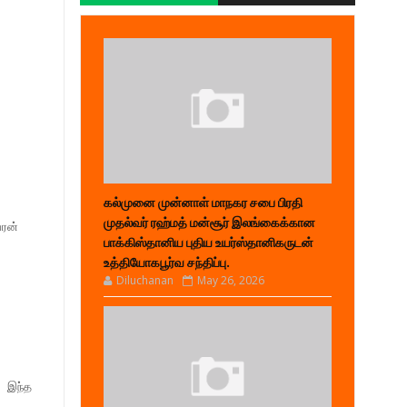
கல்முனை முன்னாள் மாநகர சபை பிரதி
்
முதல்வர் ரஹ்மத் மன்சூர் இலங்கைக்கான
வரன்
பாக்கிஸ்தானிய புதிய உயர்ஸ்தானிகருடன்
உத்தியோகபூர்வ சந்திப்பு.
Diluchanan
May 26, 2026
. இந்த