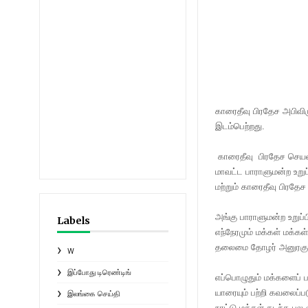
காரைதீவு பிரதேச அபிவிரு
இடம்பெற்றது.
காரைதீவு பிரதேச செயலாள
மாவட்ட பாராளுமன்ற உறுப
மற்றும் காரைதீவு பிரத
அங்கு பாராளுமன்ற உறுப்
Labels
எந்நேரமும் மக்கள் மக்கள்
தலைமை தோழர் அனுரகும
W
இப்போது டிரெண்டிங்
எப்பொழுதும் மக்களைப் ப
யாரையும் பற்றி கவலைப்ப
இலங்கை செய்தி
நாட்டு மக்கள் கடந்த 