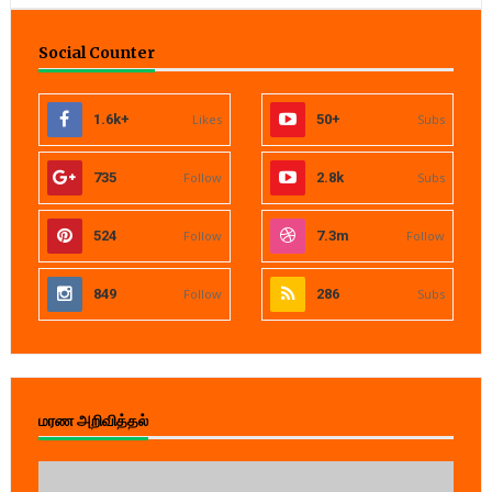
Social Counter
1.6k+
Likes
50+
Subs
735
Follow
2.8k
Subs
524
Follow
7.3m
Follow
849
Follow
286
Subs
மரண அறிவித்தல்