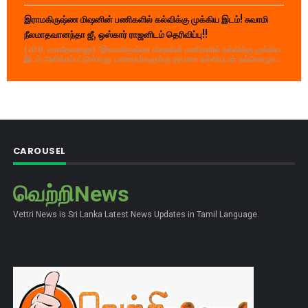
இராமகிருஷ்ண மிஷனின் பணிகளில் கல்விக்கு முக்கிய இடம்! சுவாமி
நீலமாதவானந்தா ஜீ, ஒஸ்கார் ராஜனிடம் தெரிவிப்பு!!
( வி.ரி. சகாதேவராஜா) "இராமகிருஷ்ண மிஷனின் பணிகளில் கல்விக்கு முக்கிய
இடம் அளிக்கப்பட்டுள்ளது. மாணவர்களுக்கு தரமான கல்வியுடன் நல்லொழுக...
CAROUSEL
வெற்றிNews
Vettri News is Sri Lanka Latest News Updates in Tamil Language.