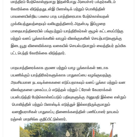
மாத்திரம் மேற்கொள்ளுமாறு இதன்போது அமைச்சர் பக்தர்களிடம்
கோரிக்கை விடுத்ததுடன்இ பிளாஸ்டிக் மற்றும் பொலித்தின்
பாவனையின்றிய பசுமை பாத யாத்திரையாக மேற்கொள்வதன்
முக்கியத்துவத்தையும் வலியுறுத்தினார்.அதன்படி இம்முறை
பாதையாத்திரையில் பங்குபற்றும் யாத்திரிகர்கள் சூழல் கட்டமைப்பிற்கு
மற்றும் வனப் பூங்காக்களில் வாழும் விலங்குகளின் செயற்பாடுகளுக்கு
இடையூறு விளைவிக்காத வகையில் செயல்படுமாறும் வைத்தியர் தம்மிக
பட்டபெந்தி கோரிக்கை விடுத்தார்.
பாதயாத்திரைக்காக குமண மற்றும் யாழ பூங்காக்கள் ஊடாக
பயணிக்கும் யாத்திரிகர்களுக்காக பாதுகாப்பை வழங்குவதற்கு
அவசியமான நடவடிக்கைகளை எடுப்பதாகவும் வனப் பூங்கா மற்றும் வன
விலங்குகளை புகைப்படம் எடுத்தல் மற்றும் ட்ரோன் கேமராக்கள்
பயன்படுத்தி மேற்கொள்ளப்படும் பதிவுகளுக்கு அனுமதி இல்லை என்றும்
பொலித்தீன் மற்றும் பிளாஸ்டிக் எடுத்துச் இல்லாதிருக்குமாறும்
வனஜீவராசிகள் பாதுகாப்பு திணைக்களத்தின் பணிப்பாளர் நாயகம்
ரஞ்சன் மாறசிங்க குறிப்பிட்டுள்ளார்.