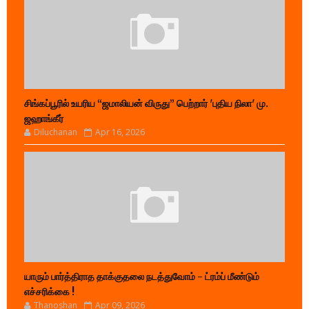
சிங்கப்பூரில் உயரிய “ஜமாலியன் விருது” பெற்றார் 'புதிய நிலா' மு.
ஜஹாங்கீர்
Diluchanan
Apr 16, 2026
யாரும் பார்த்திராத தாக்குதலை நடத்துவோம் - ட்ரம்ப் மீண்டும்
எச்சரிக்கை !
Thanoshan
Apr 09, 2026