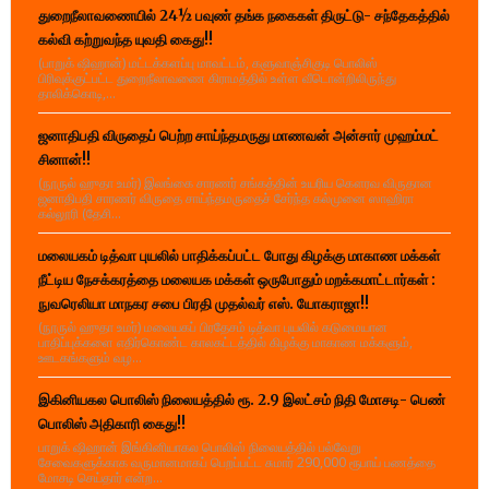
துறைநீலாவணையில் 24½ பவுண் தங்க நகைகள் திருட்டு- சந்தேகத்தில்
கல்வி கற்றுவந்த யுவதி கைது!!
(பாறுக் ஷிஹான்) மட்டக்களப்பு மாவட்டம், களுவாஞ்சிகுடி பொலிஸ்
பிரிவுக்குட்பட்ட துறைநீலாவணை கிராமத்தில் உள்ள வீடொன்றிலிருந்து
தாலிக்கொடி,...
ஜனாதிபதி விருதைப் பெற்ற சாய்ந்தமருது மாணவன் அன்சார் முஹம்மட்
சினான்!!
(நூருல் ஹுதா உமர்) இலங்கை சாரணர் சங்கத்தின் உயரிய கௌரவ விருதான
ஜனாதிபதி சாரணர் விருதை சாய்ந்தமருதைச் சேர்ந்த கல்முனை ஸாஹிரா
கல்லூரி (தேசி...
மலையகம் டித்வா புயலில் பாதிக்கப்பட்ட போது கிழக்கு மாகாண மக்கள்
நீட்டிய நேசக்கரத்தை மலையக மக்கள் ஒருபோதும் மறக்கமாட்டார்கள் :
நுவரெலியா மாநகர சபை பிரதி முதல்வர் எஸ். யோகராஜா!!
(நூருல் ஹுதா உமர்) மலையகப் பிரதேசம் டித்வா புயலில் கடுமையான
பாதிப்புக்களை எதிர்கொண்ட காலகட்டத்தில் கிழக்கு மாகாண மக்களும்,
ஊடகங்களும் வழ...
இகினியகல பொலிஸ் நிலையத்தில் ரூ. 2.9 இலட்சம் நிதி மோசடி- பெண்
பொலிஸ் அதிகாரி கைது!!
பாறுக் ஷிஹான் இங்கினியாகல பொலிஸ் நிலையத்தில் பல்வேறு
சேவைகளுக்காக வருமானமாகப் பெறப்பட்ட சுமார் 290,000 ரூபாய் பணத்தை
மோசடி செய்தார் என்ற...