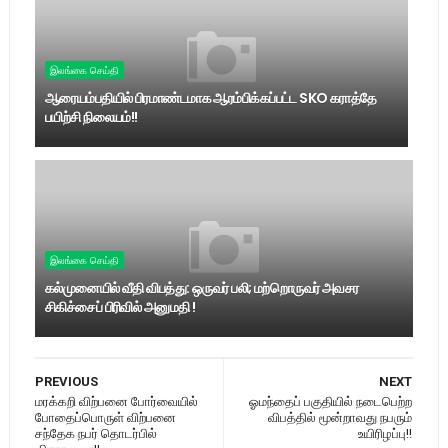
இலங்கை செய்தி
ஆரையம்பதியில் பிரமாண்டமாக ஆரம்பிக்கப்பட்ட SKO கராத்தே
பயிற்சி நிலையம்!!
இலங்கை செய்தி
கல்முனையில் வீதி விபத்து: ஒருவர் பலி; மற்றொருவர் அவசர
சிகிச்சைப் பிரிவில் அனுமதி !
PREVIOUS
NEXT
மரக்கறி விற்பனை போர்வையில்
ஓமந்தைப் பகுதியில் நடைபெற்ற
போதைப்பொருள் விற்பனை
விபத்தில் மூன்றாவது நபரும்
சந்தேக நபர் தொடர்பில்
உயிரிழப்பு!!