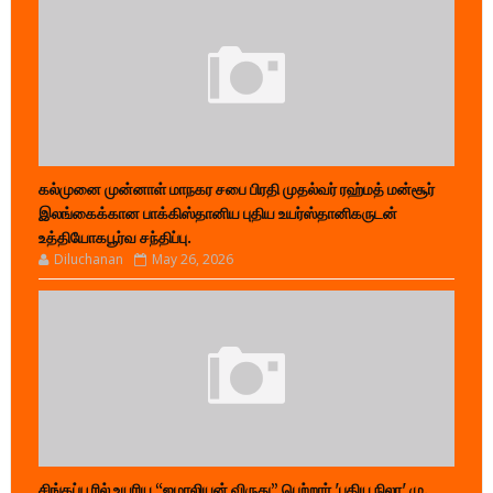
கல்முனை முன்னாள் மாநகர சபை பிரதி முதல்வர் ரஹ்மத் மன்சூர்
இலங்கைக்கான பாக்கிஸ்தானிய புதிய உயர்ஸ்தானிகருடன்
உத்தியோகபூர்வ சந்திப்பு.
Diluchanan
May 26, 2026
சிங்கப்பூரில் உயரிய “ஜமாலியன் விருது” பெற்றார் 'புதிய நிலா' மு.