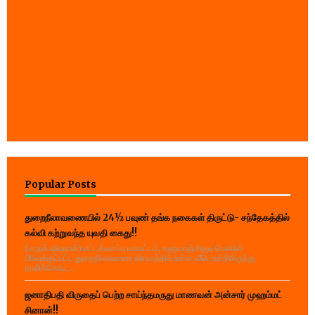
Popular Posts
துறைநீலாவணையில் 24½ பவுண் தங்க நகைகள் திருட்டு- சந்தேகத்தில்
கல்வி கற்றுவந்த யுவதி கைது!!
(பாறுக் ஷிஹான்) மட்டக்களப்பு மாவட்டம், களுவாஞ்சிகுடி பொலிஸ்
பிரிவுக்குட்பட்ட துறைநீலாவணை கிராமத்தில் உள்ள வீடொன்றிலிருந்து
தாலிக்கொடி,...
ஜனாதிபதி விருதைப் பெற்ற சாய்ந்தமருது மாணவன் அன்சார் முஹம்மட்
சினான்!!