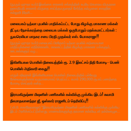
(நூருல் ஹுதா உமர்) இலங்கை சாரணர் சங்கத்தின் உயரிய கௌரவ விருதான
ஜனாதிபதி சாரணர் விருதை சாய்ந்தமருதைச் சேர்ந்த கல்முனை ஸாஹிரா
கல்லூரி (தேசி...
மலையகம் டித்வா புயலில் பாதிக்கப்பட்ட போது கிழக்கு மாகாண மக்கள்
நீட்டிய நேசக்கரத்தை மலையக மக்கள் ஒருபோதும் மறக்கமாட்டார்கள் :
நுவரெலியா மாநகர சபை பிரதி முதல்வர் எஸ். யோகராஜா!!
(நூருல் ஹுதா உமர்) மலையகப் பிரதேசம் டித்வா புயலில் கடுமையான
பாதிப்புக்களை எதிர்கொண்ட காலகட்டத்தில் கிழக்கு மாகாண மக்களும்,
ஊடகங்களும் வழ...
இகினியகல பொலிஸ் நிலையத்தில் ரூ. 2.9 இலட்சம் நிதி மோசடி- பெண்
பொலிஸ் அதிகாரி கைது!!
பாறுக் ஷிஹான் இங்கினியாகல பொலிஸ் நிலையத்தில் பல்வேறு
சேவைகளுக்காக வருமானமாகப் பெறப்பட்ட சுமார் 290,000 ரூபாய் பணத்தை
மோசடி செய்தார் என்ற...
இராமகிருஷ்ண மிஷனின் பணிகளில் கல்விக்கு முக்கிய இடம்! சுவாமி
நீலமாதவானந்தா ஜீ, ஒஸ்கார் ராஜனிடம் தெரிவிப்பு!!
( வி.ரி. சகாதேவராஜா) "இராமகிருஷ்ண மிஷனின் பணிகளில் கல்விக்கு முக்கிய
இடம் அளிக்கப்பட்டுள்ளது. மாணவர்களுக்கு தரமான கல்வியுடன் நல்லொழுக...