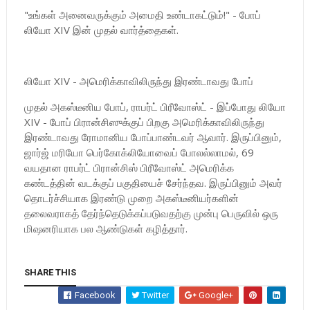
"உங்கள் அனைவருக்கும் அமைதி உண்டாகட்டும்!" - போப்
லியோ XIV இன் முதல் வார்த்தைகள்.
லியோ XIV - அமெரிக்காவிலிருந்து இரண்டாவது போப்
முதல் அகஸ்டீனிய போப், ராபர்ட் பிரீவோஸ்ட் - இப்போது லியோ
XIV - போப் பிரான்சிஸுக்குப் பிறகு அமெரிக்காவிலிருந்து
இரண்டாவது ரோமானிய போப்பாண்டவர் ஆவார். இருப்பினும்,
ஜார்ஜ் மரியோ பெர்கோக்லியோவைப் போலல்லாமல், 69
வயதான ராபர்ட் பிரான்சிஸ் பிரீவோஸ்ட் அமெரிக்க
கண்டத்தின் வடக்குப் பகுதியைச் சேர்ந்தவ. இருப்பினும் அவர்
தொடர்ச்சியாக இரண்டு முறை அகஸ்டீனியர்களின்
தலைவராகத் தேர்ந்தெடுக்கப்படுவதற்கு முன்பு பெருவில் ஒரு
மிஷனரியாக பல ஆண்டுகள் கழித்தார்.
SHARE THIS
Facebook
Twitter
Google+