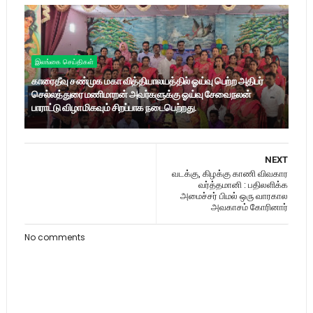
இலங்கை செய்திகள்
காரைதீவு சண்முக மகா வித்தியாலயத்தில் ஓய்வு பெற்ற அதிபர்
செல்லத்துரை மணிமாறன் அவர்களுக்கு ஓய்வு சேவைநலன்
பாராட்டு விழா மிகவும் சிறப்பாக நடைபெற்றது.
NEXT
வடக்கு, கிழக்கு காணி விவகார
வர்த்தமானி : பதிலளிக்க
அமைச்சர் பிமல் ஒரு வாரகால
அவகாசம் கோரினார்
No comments