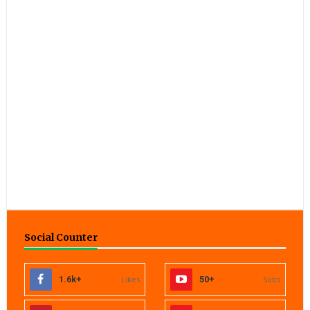
Social Counter
1.6k+
Likes
50+
Subs