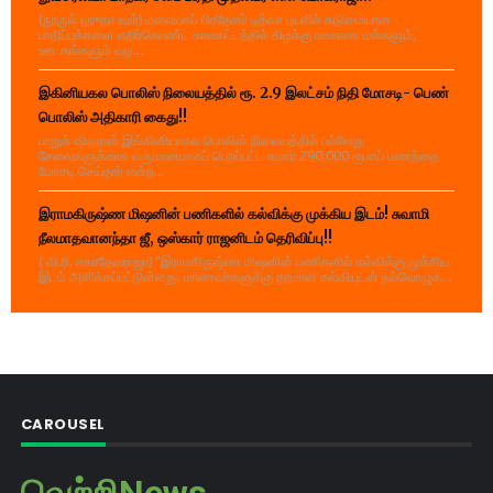
(நூருல் ஹுதா உமர்) மலையகப் பிரதேசம் டித்வா புயலில் கடுமையான
பாதிப்புக்களை எதிர்கொண்ட காலகட்டத்தில் கிழக்கு மாகாண மக்களும்,
ஊடகங்களும் வழ...
இகினியகல பொலிஸ் நிலையத்தில் ரூ. 2.9 இலட்சம் நிதி மோசடி- பெண்
பொலிஸ் அதிகாரி கைது!!
பாறுக் ஷிஹான் இங்கினியாகல பொலிஸ் நிலையத்தில் பல்வேறு
சேவைகளுக்காக வருமானமாகப் பெறப்பட்ட சுமார் 290,000 ரூபாய் பணத்தை
மோசடி செய்தார் என்ற...
இராமகிருஷ்ண மிஷனின் பணிகளில் கல்விக்கு முக்கிய இடம்! சுவாமி
நீலமாதவானந்தா ஜீ, ஒஸ்கார் ராஜனிடம் தெரிவிப்பு!!
( வி.ரி. சகாதேவராஜா) "இராமகிருஷ்ண மிஷனின் பணிகளில் கல்விக்கு முக்கிய
இடம் அளிக்கப்பட்டுள்ளது. மாணவர்களுக்கு தரமான கல்வியுடன் நல்லொழுக...
CAROUSEL