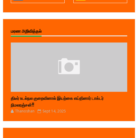
மரண அறிவித்தல்
திடீர் உடல்நல குறைவினால் இயற்கை எய்தினார் டாக்டர்
நிமலரஞ்சன்!!
Thanoshan
Sept 14, 2025