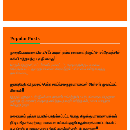
Popular Posts
துறைநீலாவணையில் 24½ பவுண் தங்க நகைகள் திருட்டு- சந்தேகத்தில்
கல்வி கற்றுவந்த யுவதி கைது!!
(பாறுக் ஷிஹான்) மட்டக்களப்பு மாவட்டம், களுவாஞ்சிகுடி பொலிஸ்
பிரிவுக்குட்பட்ட துறைநீலாவணை கிராமத்தில் உள்ள வீடொன்றிலிருந்து
தாலிக்கொடி,...
ஜனாதிபதி விருதைப் பெற்ற சாய்ந்தமருது மாணவன் அன்சார் முஹம்மட்
சினான்!!
(நூருல் ஹுதா உமர்) இலங்கை சாரணர் சங்கத்தின் உயரிய கௌரவ விருதான
ஜனாதிபதி சாரணர் விருதை சாய்ந்தமருதைச் சேர்ந்த கல்முனை ஸாஹிரா
கல்லூரி (தேசி...
மலையகம் டித்வா புயலில் பாதிக்கப்பட்ட போது கிழக்கு மாகாண மக்கள்
நீட்டிய நேசக்கரத்தை மலையக மக்கள் ஒருபோதும் மறக்கமாட்டார்கள் :
நுவரெலியா மாநகர சபை பிரதி முதல்வர் எஸ். யோகராஜா!!