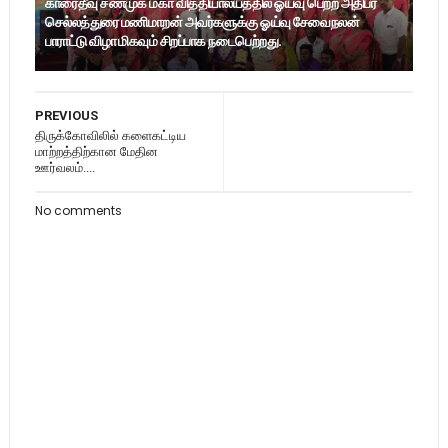
காரைதீவு சண்முக மகா வித்தியாலயத்தில் ஓய்வு பெற்ற அதிபர்
செல்லத்துரை மணிமாறன் அவர்களுக்கு ஓய்வு சேவைநலன்
பாராட்டு விழா மிகவும் சிறப்பாக நடைபெற்றது.
PREVIOUS
திருக்கோவிலில் களைகட்டிய
மாற்றத்திற்கான மேதின
ஊர்வலம்....
No comments