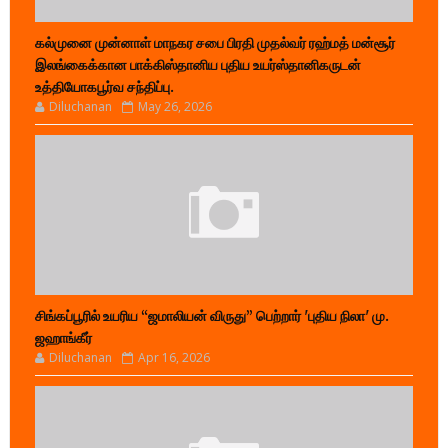
கல்முனை முன்னாள் மாநகர சபை பிரதி முதல்வர் ரஹ்மத் மன்சூர்
இலங்கைக்கான பாக்கிஸ்தானிய புதிய உயர்ஸ்தானிகருடன்
உத்தியோகபூர்வ சந்திப்பு.
Diluchanan
May 26, 2026
சிங்கப்பூரில் உயரிய “ஜமாலியன் விருது” பெற்றார் 'புதிய நிலா' மு.
ஜஹாங்கீர்
Diluchanan
Apr 16, 2026