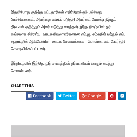
இதன்போது குறித்த பட்டதாரிகள் எதிர்நோக்கும் பல்வேறு
பிரச்சினைகள், அவற்றை மையப் படுத்தி அவர்கள் வேண்டி நிற்கும்
தீர்வுகள் குறித்தும் அவர் எடுத்து ரைத்தார்.இந்த நிகழ்வின் ஓர்
அம்சமாக சிரேஸ்ட ஊடகவியலாளர்களான எம்.ஐ. சம்சுதீன் மற்றும் எம்.
சஹாப்தீன் ஆகியோரின் ஊடக சேவைக்காக பொன்னாடை போர்த்தி
கௌரவிக்கப்பட்டனர்.
இந்நிகழ்வில் இத்தொழிற் சங்கத்தின் நிர்வாகிகள் பலரும் கலந்து
கொண்டனர்.
SHARE THIS
Facebook
Twitter
Google+