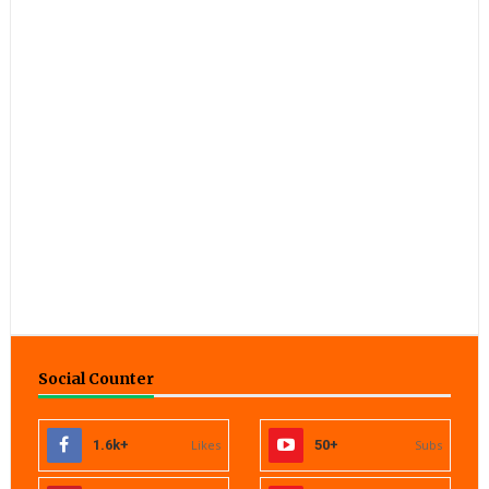
Social Counter
1.6k+
Likes
50+
Subs