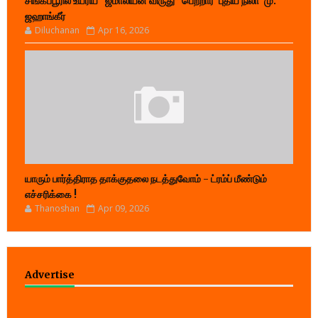
சிங்கப்பூரில் உயரிய “ஜமாலியன் விருது” பெற்றார் 'புதிய நிலா' மு.
ஜஹாங்கீர்
Diluchanan
Apr 16, 2026
யாரும் பார்த்திராத தாக்குதலை நடத்துவோம் - ட்ரம்ப் மீண்டும்
எச்சரிக்கை !
Thanoshan
Apr 09, 2026
Advertise