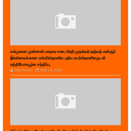
கல்முனை முன்னாள் மாநகர சபை பிரதி முதல்வர் ரஹ்மத் மன்சூர்
இலங்கைக்கான பாக்கிஸ்தானிய புதிய உயர்ஸ்தானிகருடன்
உத்தியோகபூர்வ சந்திப்பு.
Diluchanan
May 26, 2026