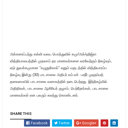
அக்கரைப்பற்று கல்வி வ
லய பொத்துவில் கமு/அக்/ஹிஜ்ரா
வித்தியாலயத்தில் முதலாம் தர மாணவர்களை வரவேற்கும் நிகழ்வும்,
ஏடு துவக்கமுமான "எழுதுகோல்" எனும் மகுடத்தில் வித்தியாரம்ப
நிகழ்வு இன்று (30) பாடசாலை அதிபர் எம்.எச். பஷீர் முஹம்மத்
தலைமையில் பாடசாலை வளாகத்தில் நடைபெற்றது. இந்நிகழ்வில்
அதிதிகள், பாடசாலை ஆசிரியர் குழாம், பெற்றோர்கள், பாடசாலை
மாணவர்கள் என பலரும் கலந்து கொண்டனர்.
SHARE THIS
Facebook
Twitter
Google+