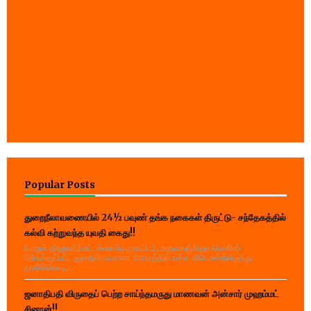
Popular Posts
துறைநீலாவணையில் 24½ பவுண் தங்க நகைகள் திருட்டு- சந்தேகத்தில்
கல்வி கற்றுவந்த யுவதி கைது!!
(பாறுக் ஷிஹான்) மட்டக்களப்பு மாவட்டம், களுவாஞ்சிகுடி பொலிஸ்
பிரிவுக்குட்பட்ட துறைநீலாவணை கிராமத்தில் உள்ள வீடொன்றிலிருந்து
தாலிக்கொடி,...
ஜனாதிபதி விருதைப் பெற்ற சாய்ந்தமருது மாணவன் அன்சார் முஹம்மட்
சினான்!!