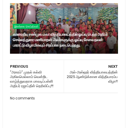
இலங்கை செய்திகள்
காரைதீவு சண்முக மகா வித்தியாலயத்தில் ஓய்வு பெற்ற அதிபர்
செல்லத்துரை மணிமாறன் அவர்களுக்கு ஓய்வு சேவைநலன்
பாராட்டு விழா மிகவும் சிறப்பாக நடைபெற்றது.
PREVIOUS
NEXT
"அகரம்" முதல் கல்வி
அல்-அஸ்ஹர் வித்தியாலயத்தின்
அகிலமெல்லாம் வென்றிட
2025 ஆண்டுக்கான வித்தியாரம்ப
வாழ்த்துவதாக மாவடிப்பள்ளி
விழா!!
அதிபர் ரஜாப்தீன் தெரிவிப்பு!!!
No comments