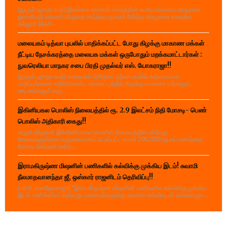
(நூருல் ஹுதா உமர்) இலங்கை சாரணர் சங்கத்தின் உயரிய கௌரவ விருதான
ஜனாதிபதி சாரணர் விருதை சாய்ந்தமருதைச் சேர்ந்த கல்முனை ஸாஹிரா
கல்லூரி (தேசி...
மலையகம் டித்வா புயலில் பாதிக்கப்பட்ட போது கிழக்கு மாகாண மக்கள்
நீட்டிய நேசக்கரத்தை மலையக மக்கள் ஒருபோதும் மறக்கமாட்டார்கள் :
நுவரெலியா மாநகர சபை பிரதி முதல்வர் எஸ். யோகராஜா!!
(நூருல் ஹுதா உமர்) மலையகப் பிரதேசம் டித்வா புயலில் கடுமையான
பாதிப்புக்களை எதிர்கொண்ட காலகட்டத்தில் கிழக்கு மாகாண மக்களும்,
ஊடகங்களும் வழ...
இகினியகல பொலிஸ் நிலையத்தில் ரூ. 2.9 இலட்சம் நிதி மோசடி- பெண்
பொலிஸ் அதிகாரி கைது!!
பாறுக் ஷிஹான் இங்கினியாகல பொலிஸ் நிலையத்தில் பல்வேறு
சேவைகளுக்காக வருமானமாகப் பெறப்பட்ட சுமார் 290,000 ரூபாய் பணத்தை
மோசடி செய்தார் என்ற...
இராமகிருஷ்ண மிஷனின் பணிகளில் கல்விக்கு முக்கிய இடம்! சுவாமி
நீலமாதவானந்தா ஜீ, ஒஸ்கார் ராஜனிடம் தெரிவிப்பு!!
( வி.ரி. சகாதேவராஜா) "இராமகிருஷ்ண மிஷனின் பணிகளில் கல்விக்கு முக்கிய
இடம் அளிக்கப்பட்டுள்ளது. மாணவர்களுக்கு தரமான கல்வியுடன் நல்லொழுக...