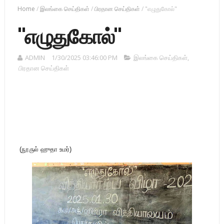
Home
/
இலங்கை செய்திகள்
/
பிரதான செய்திகள்
/
"எழுதுகோல்"
"எழுதுகோல்"
ADMIN
1/30/2025 03:46:00 PM
இலங்கை செய்திகள்
,
பிரதான செய்திகள்
(நூருல் ஹுதா உமர்)