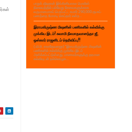
பாறுக் ஷிஹான் இங்கினியாகல பொலிஸ்
நிலையத்தில் பல்வேறு சேவைகளுக்காக
ர்கள்
வருமானமாகப் பெறப்பட்ட சுமார் 290,000 ரூபாய்
பணத்தை மோசடி செய்தார் என்ற...
இராமகிருஷ்ண மிஷனின் பணிகளில் கல்விக்கு
முக்கிய இடம்! சுவாமி நீலமாதவானந்தா ஜீ,
ஒஸ்கார் ராஜனிடம் தெரிவிப்பு!!
( வி.ரி. சகாதேவராஜா) "இராமகிருஷ்ண மிஷனின்
பணிகளில் கல்விக்கு முக்கிய இடம்
அளிக்கப்பட்டுள்ளது. மாணவர்களுக்கு தரமான
கல்வியுடன் நல்லொழுக...
்