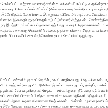
ுச் செல்லப்பட்ட மத்ரஸா மாணவர்களின் சடலங்கள் மீட்கப்பட்டு வருகின்றன
லை வரை 04 சடலங்கள் மீட்கப்பட்டுள்ளதாக எமது செய்தியாளர் பாறுக் 
ப்பாக இத்தேடுதலில் மேலதிகமாக இராணுவம் விசேட அதிரடிப்படை பொலிஸார
தன்னார்வ இளைஞர் குழுவினரும் ஈடுபட்டுள்ளனர்.அத்துடன் வெள்ளத்தின
 உழவு இயந்திரமும் மீட்கப்பட்டுள்ளன.தற்போது வரை 04 ஜனாசாக்கள் மீட்க
ைத்தியசாலைக்கு கொண்டு செல்லபட்டிருந்தன.பின்னர் சீரற்ற காலநிலை ம
ள் மீட்புப்பணியினை மேற்கொள்ள தயார் செய்யப்பட்டிருந்தது.
்கப்பட்டவர்களில் முகமட் ஜெசில் முகமட் சாதீர்(வயது-16), அப்னான், பாற
-15), சஹ்ரான்(வயது-15)ஆகியோரர் உள்ளடங்குவதுடன், தஸ்ரிப், யாசீன்
ுழுவினர் தேடி வருகின்றனர்.மேலும் சம்மாந்துறை நீதிமன்ற பதில் எம்.ரி 
ட்டளையின் பிரகாரம் பிரதேச மரண விசாரணை அதிகாரி அப்துல் ஹமீட் 
டலங்கள் மீதான மரண விசாரணை மேற்கொண்ட பின்னர் உறவினர்களிடம
ளது.இதே வேளை காணாமல் சென்ற தஸ்ரிப் என்ற மாணவனின் பாடசாலை பு