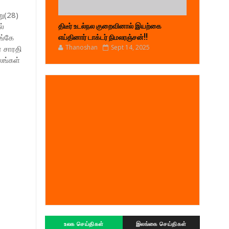
ு(28)
ல்
திடீர் உடல்நல குறைவினால் இயற்கை
ங்கே
எய்தினார் டாக்டர் நிமலரஞ்சன்!!
Thanoshan
Sept 14, 2025
ர சாரதி
லங்கள்
உலக செய்திகள்
இலங்கை செய்திகள்