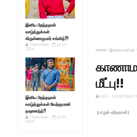
இனிய பிறந்தநாள்
வாழ்த்துக்கள்
கிருஸ்ணகுமார் சங்கித்!!!
Thanoshan
Jul 03,
2024
Home
/
இலங்கை செய்தி
/
காணாமல
மீட்பு!!
Kiru
11/28/2024 11
இனிய பிறந்தநாள்
வாழ்த்துக்கள் வேற்குமரன்
தஷானந்த்!!
(பாறுக் ஷிஹான்)
Thanoshan
Jul 01,
2024