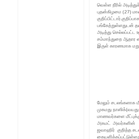
வெள்ள நீரில் அடித்த
புதன்கிழமை (27) மா
குறிப்பிட்டார்.குறி
பங்கேற்றுள்ளதுடன் 
அடித்து செல்லப்பட்ட
சம்மாந்துறை ஆதார வ
இருள் காரணமாக மறுநா
மேலும் சடலங்களாக மீட
முகமது நாஸிக்(வயது
மாணவர்களை மீட்புக்க
அகமட் அவர்களின் க
ஜவாஹிர் குறித்த ச
கையளிக்கப்பட்டுள்