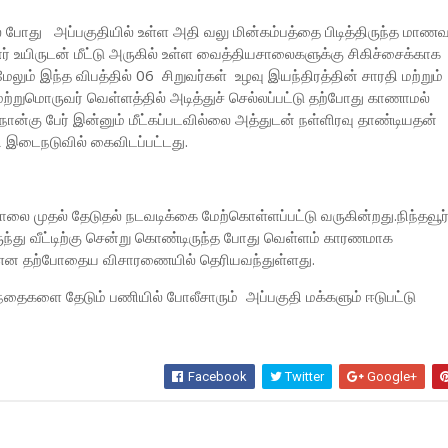
யில் போது அப்பகுதியில் உள்ள அதி வலு மின்கம்பத்தை பிடித்திருந்த மாணவ
ினர் உயிருடன் மீட்டு அருகில் உள்ள வைத்தியசாலைகளுக்கு சிகிச்சைக்காக
லும் இந்த விபத்தில் 06 சிறுவர்கள் உழவு இயந்திரத்தின் சாரதி மற்றும்
்றுமொருவர் வெள்ளத்தில் அடித்துச் செல்லப்பட்டு தற்போது காணாமல்
ான்கு பேர் இன்னும் மீட்கப்படவில்லை அத்துடன் நள்ளிரவு தாண்டியதன்
ி இடைநடுவில் கைவிடப்பட்டது.
காலை முதல் தேடுதல் நடவடிக்கை மேற்கொள்ளப்பட்டு வருகின்றது.நிந்தவூர
ுந்து வீட்டிற்கு சென்று கொண்டிருந்த போது வெள்ளம் காரணமாக
ு என தற்போதைய விசாரணையில் தெரியவந்துள்ளது.
ைகளை தேடும் பணியில் போலீசாரும் அப்பகுதி மக்களும் ஈடுபட்டு
Facebook
Twitter
Google+