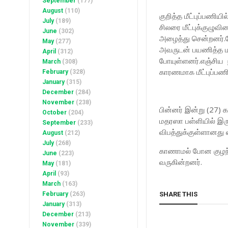
September
(177)
August
(110)
குறித்த மீட்புப்பணி
July
(189)
சிலரை மீட்புக்குழுவ
June
(302)
அழைத்து சென்றனர்.மே
May
(277)
அவருடன் பயணித்த மற
April
(312)
போயுள்ளனர்.எஞ்சிய ந
March
(308)
காரணமாக மீட்புப்பண
February
(328)
January
(315)
December
(284)
November
(238)
பின்னர் இன்று (27) 
October
(204)
மதரஸா பள்ளியில் இர
September
(233)
விபத்துக்குள்ளானத
August
(212)
July
(268)
காணாமல் போன குழந்த
June
(223)
வருகின்றனர்.
May
(181)
April
(93)
March
(163)
February
(263)
SHARE THIS
January
(313)
December
(213)
November
(339)