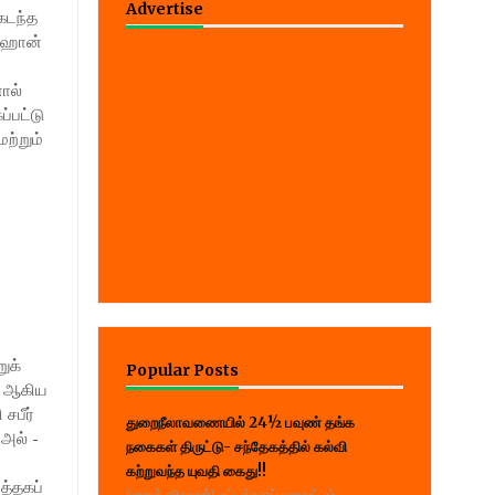
Advertise
.கடந்த
ஷிஹான்
்
ால்
ப்பட்டு
ற்றும்
ுக்
Popular Posts
, ஆகிய
சபீர்
துறைநீலாவணையில் 24½ பவுண் தங்க
அல் -
நகைகள் திருட்டு- சந்தேகத்தில் கல்வி
்
கற்றுவந்த யுவதி கைது!!
த்தகப்
(பாறுக் ஷிஹான்) மட்டக்களப்பு மாவட்டம்,