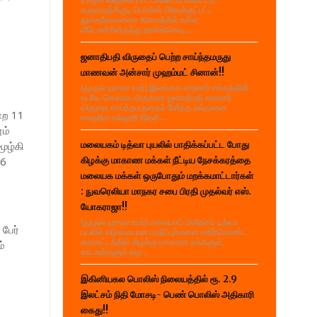
களுவாஞ்சிகுடி பொலிஸ் பிரிவுக்குட்பட்ட
துறைநீலாவணை கிராமத்தில் உள்ள
வீடொன்றிலிருந்து தாலிக்கொடி,...
ஜனாதிபதி விருதைப் பெற்ற சாய்ந்தமருது
மாணவன் அன்சார் முஹம்மட் சினான்!!
(நூருல் ஹுதா உமர்) இலங்கை சாரணர் சங்கத்தின்
உயரிய கௌரவ விருதான ஜனாதிபதி சாரணர்
விருதை சாய்ந்தமருதைச் சேர்ந்த கல்முனை
்ற 11
ஸாஹிரா கல்லூரி (தேசி...
ூம்
மூழ்கி
மலையகம் டித்வா புயலில் பாதிக்கப்பட்ட போது
16
கிழக்கு மாகாண மக்கள் நீட்டிய நேசக்கரத்தை
மலையக மக்கள் ஒருபோதும் மறக்கமாட்டார்கள்
: நுவரெலியா மாநகர சபை பிரதி முதல்வர் எஸ்.
யோகராஜா!!
(நூருல் ஹுதா உமர்) மலையகப் பிரதேசம் டித்வா
பேர்
புயலில் கடுமையான பாதிப்புக்களை எதிர்கொண்ட
காலகட்டத்தில் கிழக்கு மாகாண மக்களும்,
்
ஊடகங்களும் வழ...
இகினியகல பொலிஸ் நிலையத்தில் ரூ. 2.9
இலட்சம் நிதி மோசடி- பெண் பொலிஸ் அதிகாரி
கைது!!