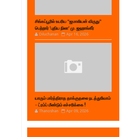
சிங்கப்பூரில் உயரிய “ஜமாலியன் விருது”
பெற்றார் 'புதிய நிலா' மு. ஜஹாங்கீர்
Diluchanan
Apr 16, 2026
யாரும் பார்த்திராத தாக்குதலை நடத்துவோம்
- ட்ரம்ப் மீண்டும் எச்சரிக்கை !
Thanoshan
Apr 09, 2026