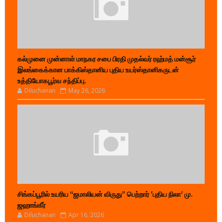
கல்முனை முன்னாள் மாநகர சபை பிரதி முதல்வர் ரஹ்மத் மன்சூர்
இலங்கைக்கான பாக்கிஸ்தானிய புதிய உயர்ஸ்தானிகருடன்
உத்தியோகபூர்வ சந்திப்பு.
Diluchanan
May 26, 2026
சிங்கப்பூரில் உயரிய “ஜமாலியன் விருது” பெற்றார் 'புதிய நிலா' மு.
ஜஹாங்கீர்
Diluchanan
Apr 16, 2026