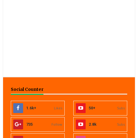
Social Counter
1.6k+
Likes
50+
Subs
735
Follow
2.8k
Subs