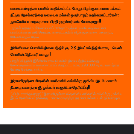
மலையகம் டித்வா புயலில் பாதிக்கப்பட்ட போது கிழக்கு மாகாண மக்கள்
நீட்டிய நேசக்கரத்தை மலையக மக்கள் ஒருபோதும் மறக்கமாட்டார்கள் :
நுவரெலியா மாநகர சபை பிரதி முதல்வர் எஸ். யோகராஜா!!
(நூருல் ஹுதா உமர்) மலையகப் பிரதேசம் டித்வா புயலில் கடுமையான
பாதிப்புக்களை எதிர்கொண்ட காலகட்டத்தில் கிழக்கு மாகாண மக்களும்,
ஊடகங்களும் வழ...
இகினியகல பொலிஸ் நிலையத்தில் ரூ. 2.9 இலட்சம் நிதி மோசடி- பெண்
பொலிஸ் அதிகாரி கைது!!
பாறுக் ஷிஹான் இங்கினியாகல பொலிஸ் நிலையத்தில் பல்வேறு
சேவைகளுக்காக வருமானமாகப் பெறப்பட்ட சுமார் 290,000 ரூபாய் பணத்தை
மோசடி செய்தார் என்ற...
இராமகிருஷ்ண மிஷனின் பணிகளில் கல்விக்கு முக்கிய இடம்! சுவாமி
நீலமாதவானந்தா ஜீ, ஒஸ்கார் ராஜனிடம் தெரிவிப்பு!!
( வி.ரி. சகாதேவராஜா) "இராமகிருஷ்ண மிஷனின் பணிகளில் கல்விக்கு முக்கிய
இடம் அளிக்கப்பட்டுள்ளது. மாணவர்களுக்கு தரமான கல்வியுடன் நல்லொழுக...