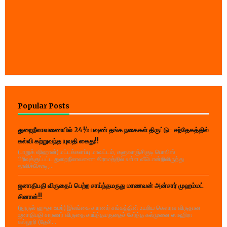
Popular Posts
துறைநீலாவணையில் 24½ பவுண் தங்க நகைகள் திருட்டு- சந்தேகத்தில்
கல்வி கற்றுவந்த யுவதி கைது!!
(பாறுக் ஷிஹான்) மட்டக்களப்பு மாவட்டம், களுவாஞ்சிகுடி பொலிஸ்
பிரிவுக்குட்பட்ட துறைநீலாவணை கிராமத்தில் உள்ள வீடொன்றிலிருந்து
தாலிக்கொடி,...
ஜனாதிபதி விருதைப் பெற்ற சாய்ந்தமருது மாணவன் அன்சார் முஹம்மட்
சினான்!!
(நூருல் ஹுதா உமர்) இலங்கை சாரணர் சங்கத்தின் உயரிய கௌரவ விருதான
ஜனாதிபதி சாரணர் விருதை சாய்ந்தமருதைச் சேர்ந்த கல்முனை ஸாஹிரா
கல்லூரி (தேசி...