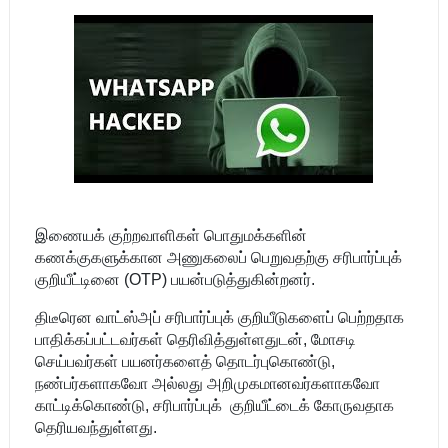
இணையக் குற்றவாளிகள் பொதுமக்களின்
கணக்குகளுக்கான அணுகலைப் பெறுவதற்கு சரிபார்ப்புக்
குறியீட்டினை (OTP) பயன்படுத்துகின்றனர்.
திடீரென வாட்ஸ்அப் சரிபார்ப்புக் குறியீடுகளைப் பெற்றதாக
பாதிக்கப்பட்டவர்கள் தெரிவித்துள்ளதுடன், மோசடி
செய்பவர்கள் பயனர்களைத் தொடர்புகொண்டு,
நண்பர்களாகவோ அல்லது அறிமுகமானவர்களாகவோ
காட்டிக்கொண்டு, சரிபார்ப்புக் குறியீட்டைக் கோருவதாக
தெரியவந்துள்ளது.