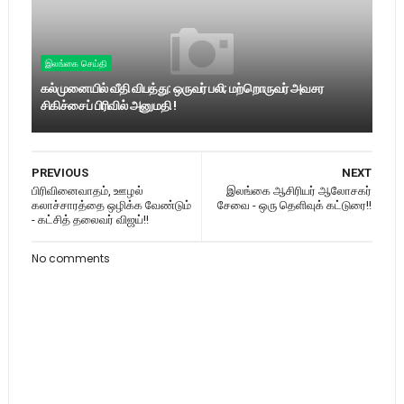
இலங்கை செய்தி
கல்முனையில் வீதி விபத்து: ஒருவர் பலி; மற்றொருவர் அவசர
சிகிச்சைப் பிரிவில் அனுமதி !
PREVIOUS
NEXT
பிரிவினைவாதம், ஊழல்
இலங்கை ஆசிரியர் ஆலோசகர்
கலாச்சாரத்தை ஒழிக்க வேண்டும்
சேவை - ஒரு தெளிவுக் கட்டுரை!!
- கட்சித் தலைவர் விஜய்!!
No comments