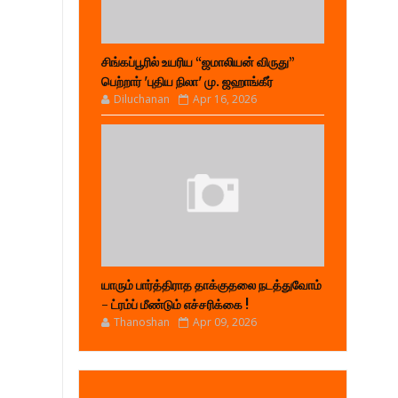
சிங்கப்பூரில் உயரிய “ஜமாலியன் விருது”
பெற்றார் 'புதிய நிலா' மு. ஜஹாங்கீர்
Diluchanan
Apr 16, 2026
யாரும் பார்த்திராத தாக்குதலை நடத்துவோம்
- ட்ரம்ப் மீண்டும் எச்சரிக்கை !
Thanoshan
Apr 09, 2026