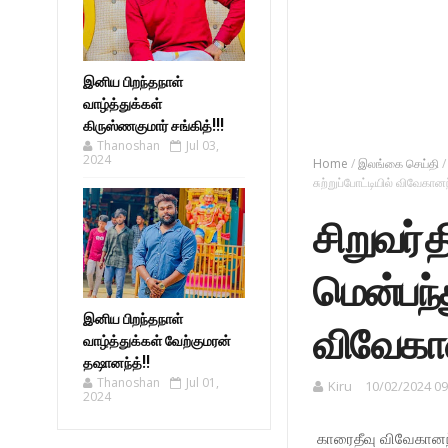
இனிய பிறந்தநாள்
வாழ்த்துக்கள்
கிருஸ்ணகுமார் சங்கித்!!!
Thanoshan
Jul 03,
2024
Home
/
இலங்கை செய்தி
/
சுற்றுப்போட்டியில் விவேகா
சிறுவர்
மென்பந்து
இனிய பிறந்தநாள்
விவேகான
வாழ்த்துக்கள் வேற்குமரன்
தஷானந்த்!!
Thanoshan
Jul 01,
Kiru
10/02/2024 09
2024
காரைதீவு விவேகானந்