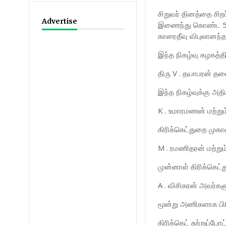
சிறுவர் தினத்தை சிற
Advertise
இணைந்து கொண்ட 50 உற
காரைதீவு விபுலானந்
இந்த நிகழ்வு கழகத
திரு V . தயாபரன் த
இந்த நிகழ்வுக்கு 
K . உமாரமணன் மற்று
கிரிக்கெட்துறை மு
M . ரமணிதரன் மற்று
முன்னாள் கிரிக்கெட
A . விசிகரன் அவர்க
மூன்று அணிகளாக பிரி
கிரிக்கெட் சுற்றுப்