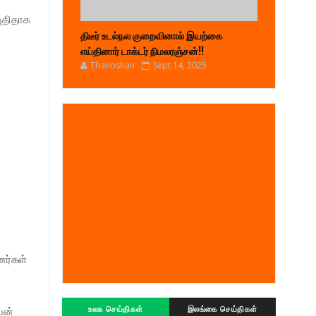
புதிதாக
திடீர் உடல்நல குறைவினால் இயற்கை
எய்தினார் டாக்டர் நிமலரஞ்சன்!!
Thanoshan
Sept 14, 2025
னர்கள்
யன்
உலக செய்திகள்
இலங்கை செய்திகள்