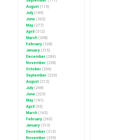
September
(177)
August
(110)
July
(189)
June
(302)
May
(277)
April
(312)
March
(308)
February
(328)
January
(315)
December
(284)
November
(238)
October
(204)
September
(233)
August
(212)
July
(268)
June
(223)
May
(181)
April
(93)
March
(163)
February
(263)
January
(313)
December
(213)
November
(339)