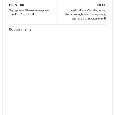
PREVIOUS
NEXT
தேர்தல்கள் ஆணைக்குழுவின்
புதிய விலையில் விற்பனை
முக்கிய அறிவிப்பு!!
செய்யாத உரிமையாளர்களுக்கு
எதிராக சட்ட நடவடிக்கை!!!
No comments