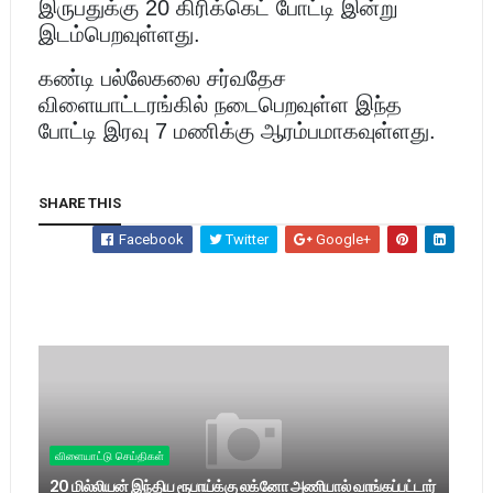
இருபதுக்கு 20 கிரிக்கெட் போட்டி இன்று
இடம்பெறவுள்ளது.
கண்டி பல்லேகலை சர்வதேச
விளையாட்டரங்கில் நடைபெறவுள்ள இந்த
போட்டி இரவு 7 மணிக்கு ஆரம்பமாகவுள்ளது.
SHARE THIS
Facebook
Twitter
Google+
விளையாட்டு செய்திகள்
20 மில்லியன் இந்திய ரூபாய்க்கு லக்னோ அணியால் வாங்கப்பட்டார்