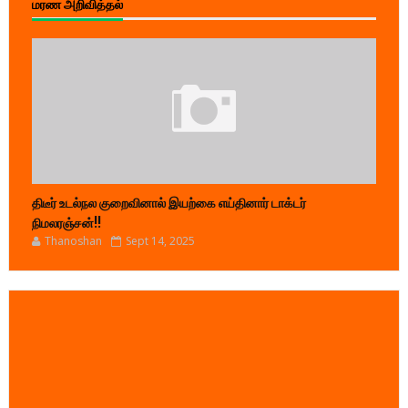
மரண அறிவித்தல்
திடீர் உடல்நல குறைவினால் இயற்கை எய்தினார் டாக்டர்
நிமலரஞ்சன்!!
Thanoshan
Sept 14, 2025