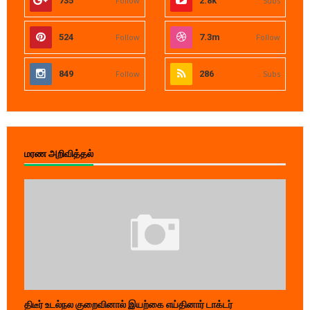
735
Follow
2.8k
Subs
524
Follow
7.3m
Follow
849
Follow
286
Subs
மரண அறிவித்தல்
திடீர் உடல்நல குறைவினால் இயற்கை எய்தினார் டாக்டர்