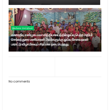
இலங்கை செய்திகள்
காரைதீவு சண்முக மகா வித்தியாலயத்தில் ஓய்வு பெற்ற அதிபர்
செல்லத்துரை மணிமாறன் அவர்களுக்கு ஓய்வு சேவைநலன்
பாராட்டு விழா மிகவும் சிறப்பாக நடைபெற்றது.
No comments