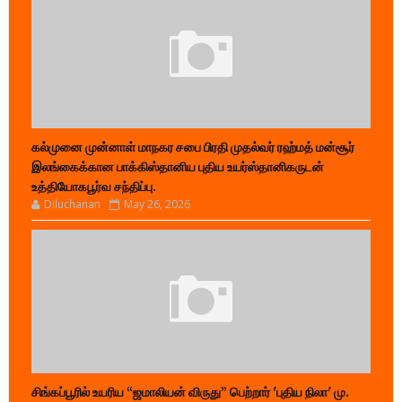
கல்முனை முன்னாள் மாநகர சபை பிரதி முதல்வர் ரஹ்மத் மன்சூர்
இலங்கைக்கான பாக்கிஸ்தானிய புதிய உயர்ஸ்தானிகருடன்
உத்தியோகபூர்வ சந்திப்பு.
Diluchanan
May 26, 2026
சிங்கப்பூரில் உயரிய “ஜமாலியன் விருது” பெற்றார் 'புதிய நிலா' மு.