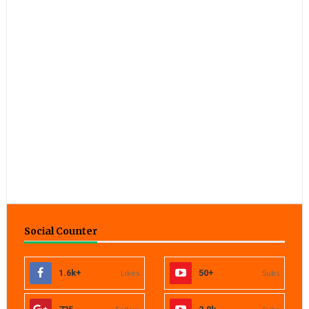
Social Counter
1.6k+
Likes
50+
Subs