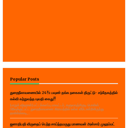
Popular Posts
துறைநீலாவணையில் 24½ பவுண் தங்க நகைகள் திருட்டு- சந்தேகத்தில்
கல்வி கற்றுவந்த யுவதி கைது!!
(பாறுக் ஷிஹான்) மட்டக்களப்பு மாவட்டம், களுவாஞ்சிகுடி பொலிஸ்
பிரிவுக்குட்பட்ட துறைநீலாவணை கிராமத்தில் உள்ள வீடொன்றிலிருந்து
தாலிக்கொடி,...
ஜனாதிபதி விருதைப் பெற்ற சாய்ந்தமருது மாணவன் அன்சார் முஹம்மட்