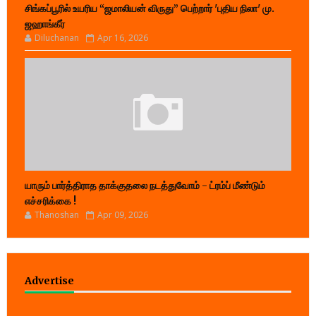
சிங்கப்பூரில் உயரிய “ஜமாலியன் விருது” பெற்றார் 'புதிய நிலா' மு.
ஜஹாங்கீர்
Diluchanan
Apr 16, 2026
யாரும் பார்த்திராத தாக்குதலை நடத்துவோம் - ட்ரம்ப் மீண்டும்
எச்சரிக்கை !
Thanoshan
Apr 09, 2026
Advertise