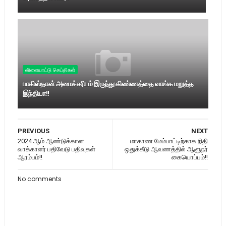
விளையாட்டு செய்திகள்
பாகிஸ்தான் அமைச்சரிடம் இருந்து கிண்ணத்தை வாங்க மறுத்த
இந்தியா!!
PREVIOUS
NEXT
2024 ஆம் ஆண்டுக்கான
மாகாண மேம்பாட்டிற்காக நிதி
வாக்காளர் பதிவேடு பதிவுகள்
ஒதுக்கீடு ஆவணத்தில் ஆளுநர்
ஆரம்பம்!!
கையொப்பம்!!
No comments