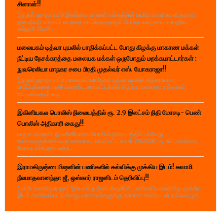
சினான்!!
(நூருல் ஹுதா உமர்) இலங்கை சாரணர் சங்கத்தின் உயரிய கௌரவ விருதான
ஜனாதிபதி சாரணர் விருதை சாய்ந்தமருதைச் சேர்ந்த கல்முனை ஸாஹிரா
கல்லூரி (தேசி...
மலையகம் டித்வா புயலில் பாதிக்கப்பட்ட போது கிழக்கு மாகாண மக்கள்
நீட்டிய நேசக்கரத்தை மலையக மக்கள் ஒருபோதும் மறக்கமாட்டார்கள் :
நுவரெலியா மாநகர சபை பிரதி முதல்வர் எஸ். யோகராஜா!!
(நூருல் ஹுதா உமர்) மலையகப் பிரதேசம் டித்வா புயலில் கடுமையான
பாதிப்புக்களை எதிர்கொண்ட காலகட்டத்தில் கிழக்கு மாகாண மக்களும்,
ஊடகங்களும் வழ...
இகினியகல பொலிஸ் நிலையத்தில் ரூ. 2.9 இலட்சம் நிதி மோசடி- பெண்
பொலிஸ் அதிகாரி கைது!!
பாறுக் ஷிஹான் இங்கினியாகல பொலிஸ் நிலையத்தில் பல்வேறு
சேவைகளுக்காக வருமானமாகப் பெறப்பட்ட சுமார் 290,000 ரூபாய் பணத்தை
மோசடி செய்தார் என்ற...
இராமகிருஷ்ண மிஷனின் பணிகளில் கல்விக்கு முக்கிய இடம்! சுவாமி
நீலமாதவானந்தா ஜீ, ஒஸ்கார் ராஜனிடம் தெரிவிப்பு!!
( வி.ரி. சகாதேவராஜா) "இராமகிருஷ்ண மிஷனின் பணிகளில் கல்விக்கு முக்கிய
இடம் அளிக்கப்பட்டுள்ளது. மாணவர்களுக்கு தரமான கல்வியுடன் நல்லொழுக...