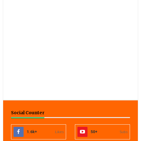
Social Counter
1.6k+
Likes
50+
Subs