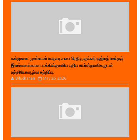
கல்முனை முன்னாள் மாநகர சபை பிரதி முதல்வர் ரஹ்மத் மன்சூர்
இலங்கைக்கான பாக்கிஸ்தானிய புதிய உயர்ஸ்தானிகருடன்
உத்தியோகபூர்வ சந்திப்பு.
Diluchanan
May 26, 2026