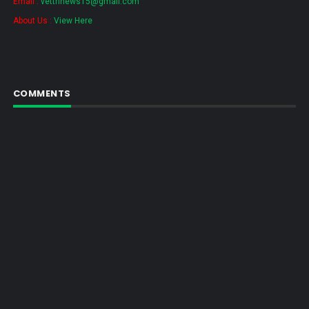
Email :
vettrinews15@gmail.com
About Us :
View Here
COMMENTS