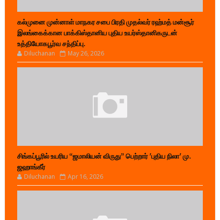
கல்முனை முன்னாள் மாநகர சபை பிரதி முதல்வர் ரஹ்மத் மன்சூர்
இலங்கைக்கான பாக்கிஸ்தானிய புதிய உயர்ஸ்தானிகருடன்
உத்தியோகபூர்வ சந்திப்பு.
Diluchanan
May 26, 2026
சிங்கப்பூரில் உயரிய “ஜமாலியன் விருது” பெற்றார் 'புதிய நிலா' மு.
ஜஹாங்கீர்
Diluchanan
Apr 16, 2026