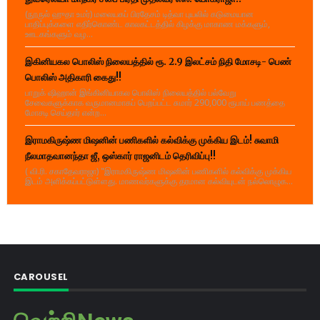
(நூருல் ஹுதா உமர்) மலையகப் பிரதேசம் டித்வா புயலில் கடுமையான
பாதிப்புக்களை எதிர்கொண்ட காலகட்டத்தில் கிழக்கு மாகாண மக்களும்,
ஊடகங்களும் வழ...
இகினியகல பொலிஸ் நிலையத்தில் ரூ. 2.9 இலட்சம் நிதி மோசடி- பெண்
பொலிஸ் அதிகாரி கைது!!
பாறுக் ஷிஹான் இங்கினியாகல பொலிஸ் நிலையத்தில் பல்வேறு
சேவைகளுக்காக வருமானமாகப் பெறப்பட்ட சுமார் 290,000 ரூபாய் பணத்தை
மோசடி செய்தார் என்ற...
இராமகிருஷ்ண மிஷனின் பணிகளில் கல்விக்கு முக்கிய இடம்! சுவாமி
நீலமாதவானந்தா ஜீ, ஒஸ்கார் ராஜனிடம் தெரிவிப்பு!!
( வி.ரி. சகாதேவராஜா) "இராமகிருஷ்ண மிஷனின் பணிகளில் கல்விக்கு முக்கிய
இடம் அளிக்கப்பட்டுள்ளது. மாணவர்களுக்கு தரமான கல்வியுடன் நல்லொழுக...
CAROUSEL