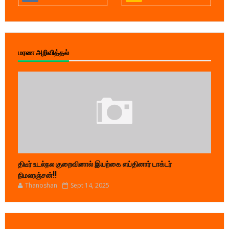
மரண அறிவித்தல்
திடீர் உடல்நல குறைவினால் இயற்கை எய்தினார் டாக்டர்
நிமலரஞ்சன்!!
Thanoshan
Sept 14, 2025