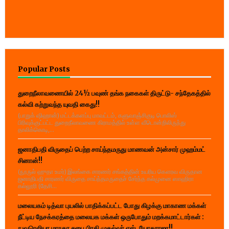
Popular Posts
துறைநீலாவணையில் 24½ பவுண் தங்க நகைகள் திருட்டு- சந்தேகத்தில்
கல்வி கற்றுவந்த யுவதி கைது!!
(பாறுக் ஷிஹான்) மட்டக்களப்பு மாவட்டம், களுவாஞ்சிகுடி பொலிஸ்
பிரிவுக்குட்பட்ட துறைநீலாவணை கிராமத்தில் உள்ள வீடொன்றிலிருந்து
தாலிக்கொடி,...
ஜனாதிபதி விருதைப் பெற்ற சாய்ந்தமருது மாணவன் அன்சார் முஹம்மட்
சினான்!!
(நூருல் ஹுதா உமர்) இலங்கை சாரணர் சங்கத்தின் உயரிய கௌரவ விருதான
ஜனாதிபதி சாரணர் விருதை சாய்ந்தமருதைச் சேர்ந்த கல்முனை ஸாஹிரா
கல்லூரி (தேசி...
மலையகம் டித்வா புயலில் பாதிக்கப்பட்ட போது கிழக்கு மாகாண மக்கள்
நீட்டிய நேசக்கரத்தை மலையக மக்கள் ஒருபோதும் மறக்கமாட்டார்கள் :
நுவரெலியா மாநகர சபை பிரதி முதல்வர் எஸ். யோகராஜா!!