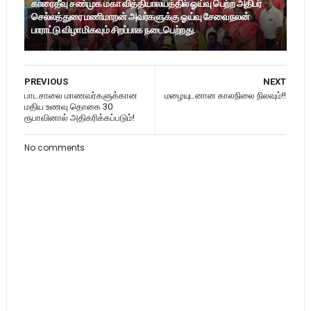
காரைதீவு சண்முக மகா வித்தியாலயத்தில் ஓய்வு பெற்ற அதிபர்
செல்லத்துரை மணிமாறன் அவர்களுக்கு ஓய்வு சேவைநலன்
பாராட்டு விழா மிகவும் சிறப்பாக நடைபெற்றது.
PREVIOUS
NEXT
பாடசாலை மாணவர்களுக்கான
மழையுடனான காலநிலை நிலவும்!!
மதிய உணவு தொகை 30
ரூபாவினால் அதிகரிக்கப்படும்!
No comments