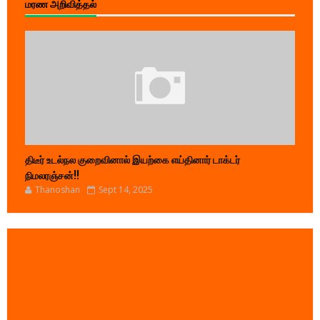
மரண அறிவித்தல்
திடீர் உடல்நல குறைவினால் இயற்கை எய்தினார் டாக்டர்
நிமலரஞ்சன்!!
Thanoshan
Sept 14, 2025