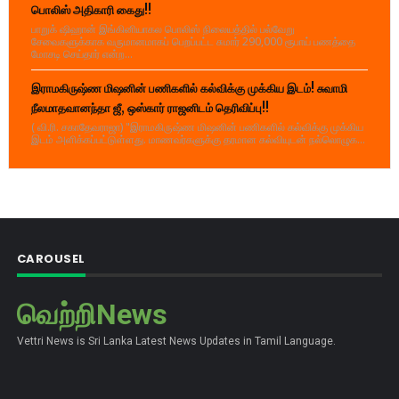
பொலிஸ் அதிகாரி கைது!!
பாறுக் ஷிஹான் இங்கினியாகல பொலிஸ் நிலையத்தில் பல்வேறு
சேவைகளுக்காக வருமானமாகப் பெறப்பட்ட சுமார் 290,000 ரூபாய் பணத்தை
மோசடி செய்தார் என்ற...
இராமகிருஷ்ண மிஷனின் பணிகளில் கல்விக்கு முக்கிய இடம்! சுவாமி
நீலமாதவானந்தா ஜீ, ஒஸ்கார் ராஜனிடம் தெரிவிப்பு!!
( வி.ரி. சகாதேவராஜா) "இராமகிருஷ்ண மிஷனின் பணிகளில் கல்விக்கு முக்கிய
இடம் அளிக்கப்பட்டுள்ளது. மாணவர்களுக்கு தரமான கல்வியுடன் நல்லொழுக...
CAROUSEL
வெற்றிNews
Vettri News is Sri Lanka Latest News Updates in Tamil Language.