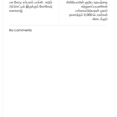
பல கோடி சம்பளம் பாக்கி.. கடும்
சிகிரியாவின் சூரிய உதயத்தை
அப்செட்டில் இருக்கும் லோகேஷ்
சுற்றுலாப்பயணிகள்
கனகராஜ்
பார்வையிடுவதன் மூலம்
நாளாந்தம் 3,000 டொலர்கள்
கிடைக்கும்
No comments