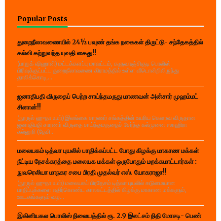
Popular Posts
துறைநீலாவணையில் 24½ பவுண் தங்க நகைகள் திருட்டு- சந்தேகத்தில்
கல்வி கற்றுவந்த யுவதி கைது!!
(பாறுக் ஷிஹான்) மட்டக்களப்பு மாவட்டம், களுவாஞ்சிகுடி பொலிஸ்
பிரிவுக்குட்பட்ட துறைநீலாவணை கிராமத்தில் உள்ள வீடொன்றிலிருந்து
தாலிக்கொடி,...
ஜனாதிபதி விருதைப் பெற்ற சாய்ந்தமருது மாணவன் அன்சார் முஹம்மட்
சினான்!!
(நூருல் ஹுதா உமர்) இலங்கை சாரணர் சங்கத்தின் உயரிய கௌரவ விருதான
ஜனாதிபதி சாரணர் விருதை சாய்ந்தமருதைச் சேர்ந்த கல்முனை ஸாஹிரா
கல்லூரி (தேசி...
மலையகம் டித்வா புயலில் பாதிக்கப்பட்ட போது கிழக்கு மாகாண மக்கள்
நீட்டிய நேசக்கரத்தை மலையக மக்கள் ஒருபோதும் மறக்கமாட்டார்கள் :
நுவரெலியா மாநகர சபை பிரதி முதல்வர் எஸ். யோகராஜா!!
(நூருல் ஹுதா உமர்) மலையகப் பிரதேசம் டித்வா புயலில் கடுமையான
பாதிப்புக்களை எதிர்கொண்ட காலகட்டத்தில் கிழக்கு மாகாண மக்களும்,
ஊடகங்களும் வழ...
இகினியகல பொலிஸ் நிலையத்தில் ரூ. 2.9 இலட்சம் நிதி மோசடி- பெண்