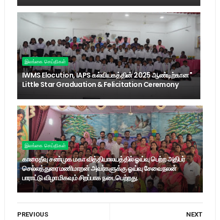
இலங்கை செய்திகள்
IWMS Elocution, IAPS கல்வியகத்தின் 2025 ஆண்டிற்கான "
Little Star Graduation & Felicitation Ceremony
இலங்கை செய்திகள்
காரைதீவு சண்முக மகா வித்தியாலயத்தில் ஓய்வு பெற்ற அதிபர்
செல்லத்துரை மணிமாறன் அவர்களுக்கு ஓய்வு சேவைநலன்
பாராட்டு விழா மிகவும் சிறப்பாக நடைபெற்றது.
PREVIOUS
NEXT