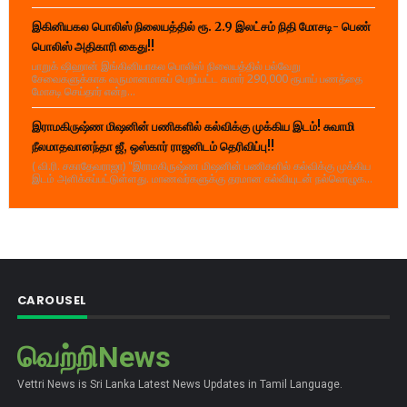
இகினியகல பொலிஸ் நிலையத்தில் ரூ. 2.9 இலட்சம் நிதி மோசடி- பெண்
பொலிஸ் அதிகாரி கைது!!
பாறுக் ஷிஹான் இங்கினியாகல பொலிஸ் நிலையத்தில் பல்வேறு
சேவைகளுக்காக வருமானமாகப் பெறப்பட்ட சுமார் 290,000 ரூபாய் பணத்தை
மோசடி செய்தார் என்ற...
இராமகிருஷ்ண மிஷனின் பணிகளில் கல்விக்கு முக்கிய இடம்! சுவாமி
நீலமாதவானந்தா ஜீ, ஒஸ்கார் ராஜனிடம் தெரிவிப்பு!!
( வி.ரி. சகாதேவராஜா) "இராமகிருஷ்ண மிஷனின் பணிகளில் கல்விக்கு முக்கிய
இடம் அளிக்கப்பட்டுள்ளது. மாணவர்களுக்கு தரமான கல்வியுடன் நல்லொழுக...
CAROUSEL
வெற்றிNews
Vettri News is Sri Lanka Latest News Updates in Tamil Language.