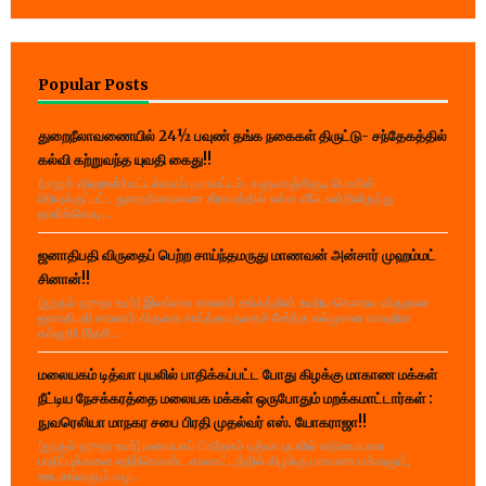
Popular Posts
துறைநீலாவணையில் 24½ பவுண் தங்க நகைகள் திருட்டு- சந்தேகத்தில்
கல்வி கற்றுவந்த யுவதி கைது!!
(பாறுக் ஷிஹான்) மட்டக்களப்பு மாவட்டம், களுவாஞ்சிகுடி பொலிஸ்
பிரிவுக்குட்பட்ட துறைநீலாவணை கிராமத்தில் உள்ள வீடொன்றிலிருந்து
தாலிக்கொடி,...
ஜனாதிபதி விருதைப் பெற்ற சாய்ந்தமருது மாணவன் அன்சார் முஹம்மட்
சினான்!!
(நூருல் ஹுதா உமர்) இலங்கை சாரணர் சங்கத்தின் உயரிய கௌரவ விருதான
ஜனாதிபதி சாரணர் விருதை சாய்ந்தமருதைச் சேர்ந்த கல்முனை ஸாஹிரா
கல்லூரி (தேசி...
மலையகம் டித்வா புயலில் பாதிக்கப்பட்ட போது கிழக்கு மாகாண மக்கள்
நீட்டிய நேசக்கரத்தை மலையக மக்கள் ஒருபோதும் மறக்கமாட்டார்கள் :
நுவரெலியா மாநகர சபை பிரதி முதல்வர் எஸ். யோகராஜா!!
(நூருல் ஹுதா உமர்) மலையகப் பிரதேசம் டித்வா புயலில் கடுமையான
பாதிப்புக்களை எதிர்கொண்ட காலகட்டத்தில் கிழக்கு மாகாண மக்களும்,
ஊடகங்களும் வழ...