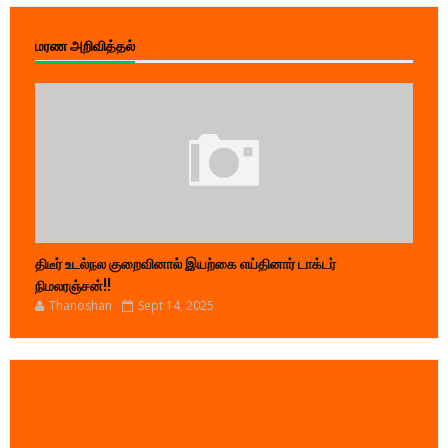
மரண அறிவித்தல்
திடீர் உடல்நல குறைவினால் இயற்கை எய்தினார் டாக்டர்
நிமலரஞ்சன்!!
Thanoshan
Sept 14, 2025