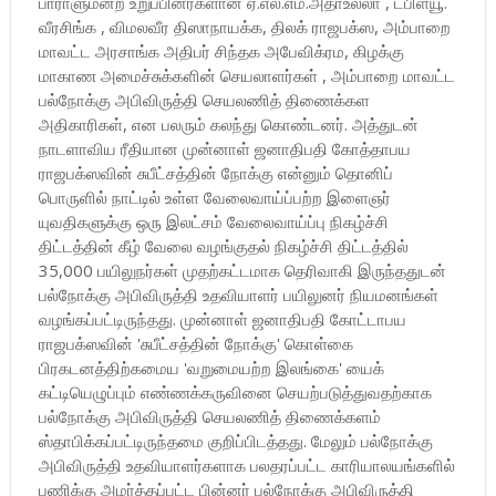
பாராளுமன்ற உறுப்பினர்களான ஏ.எல்.எம்.அதாஉல்லா , டபிள்யூ.
வீரசிங்க , விமலவீர திஸாநாயக்க, திலக் ராஜபக்ஸ, அம்பாறை
மாவட்ட அரசாங்க அதிபர் சிந்தக அபேவிக்ரம, கிழக்கு
மாகாண அமைச்சுக்களின் செயலாளர்கள் , அம்பாறை மாவட்ட
பல்நோக்கு அபிவிருத்தி செயலணித் திணைக்கள
அதிகாரிகள், என பலரும் கலந்து கொண்டனர். அத்துடன்
நாடளாவிய ரீதியான முன்னாள் ஜனாதிபதி கோத்தாபய
ராஜபக்ஸவின் சுபீட்சத்தின் நோக்கு என்னும் தொனிப்
பொருளில் நாட்டில் உள்ள வேலைவாய்ப்பற்ற இளைஞர்
யுவதிகளுக்கு ஒரு இலட்சம் வேலைவாய்ப்பு நிகழ்ச்சி
திட்டத்தின் கீழ் வேலை வழங்குதல் நிகழ்ச்சி திட்டத்தில்
35,000 பயிலுநர்கள் முதற்கட்டமாக தெரிவாகி இருந்ததுடன்
பல்நோக்கு அபிவிருத்தி உதவியாளர் பயிலுனர் நியமனங்கள்
வழங்கப்பட்டிருந்தது. முன்னாள் ஜனாதிபதி கோட்டாபய
ராஜபக்ஸவின் 'சுபீட்சத்தின் நோக்கு' கொள்கை
பிரகடனத்திற்கமைய 'வறுமையற்ற இலங்கை' யைக்
கட்டியெழுப்பும் எண்ணக்கருவினை செயற்படுத்துவதற்காக
பல்நோக்கு அபிவிருத்தி செயலணித் திணைக்களம்
ஸ்தாபிக்கப்பட்டிருந்தமை குறிப்பிடத்தது. மேலும் பல்நோக்கு
அபிவிருத்தி உதவியாளர்களாக பலதரப்பட்ட காரியாலயங்களில்
பணிக்கு அமர்த்தப்பட்ட பின்னர் பல்நோக்கு அபிவிருத்தி