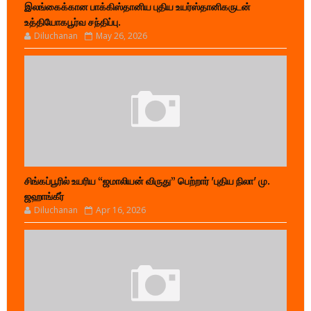
இலங்கைக்கான பாக்கிஸ்தானிய புதிய உயர்ஸ்தானிகருடன்
உத்தியோகபூர்வ சந்திப்பு.
Diluchanan
May 26, 2026
சிங்கப்பூரில் உயரிய “ஜமாலியன் விருது” பெற்றார் 'புதிய நிலா' மு.
ஜஹாங்கீர்
Diluchanan
Apr 16, 2026