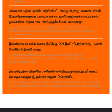
கல்லூரி (தேசி...
மலையகம் டித்வா புயலில் பாதிக்கப்பட்ட போது கிழக்கு மாகாண மக்கள்
நீட்டிய நேசக்கரத்தை மலையக மக்கள் ஒருபோதும் மறக்கமாட்டார்கள் :
நுவரெலியா மாநகர சபை பிரதி முதல்வர் எஸ். யோகராஜா!!
(நூருல் ஹுதா உமர்) மலையகப் பிரதேசம் டித்வா புயலில் கடுமையான
பாதிப்புக்களை எதிர்கொண்ட காலகட்டத்தில் கிழக்கு மாகாண மக்களும்,
ஊடகங்களும் வழ...
இகினியகல பொலிஸ் நிலையத்தில் ரூ. 2.9 இலட்சம் நிதி மோசடி- பெண்
பொலிஸ் அதிகாரி கைது!!
பாறுக் ஷிஹான் இங்கினியாகல பொலிஸ் நிலையத்தில் பல்வேறு
சேவைகளுக்காக வருமானமாகப் பெறப்பட்ட சுமார் 290,000 ரூபாய் பணத்தை
மோசடி செய்தார் என்ற...
இராமகிருஷ்ண மிஷனின் பணிகளில் கல்விக்கு முக்கிய இடம்! சுவாமி
நீலமாதவானந்தா ஜீ, ஒஸ்கார் ராஜனிடம் தெரிவிப்பு!!
( வி.ரி. சகாதேவராஜா) "இராமகிருஷ்ண மிஷனின் பணிகளில் கல்விக்கு முக்கிய
இடம் அளிக்கப்பட்டுள்ளது. மாணவர்களுக்கு தரமான கல்வியுடன் நல்லொழுக...