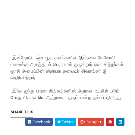
இன்றோடு பஞ்ச பூத தலங்களில் ஆற்றலை வேலோடு
மலைக்கு அகத்தியர் பெருமான் தருகிறார் என சித்தர்கள்
குரல் அமைப்பின் ஸ்தாபக தலைவர் சிவசங்கர் ஜீ
தெரிவித்தார்.
இந்த ஐந்து பாண லிங்கங்களின் ஆற்றல் உடலில் படும்
போது மிக பெரிய ஆற்றலை தரும் என்று நம்பப்படுகிறது.
SHARE THIS
Facebook
Twitter
Google+