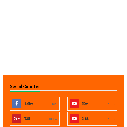
Social Counter
1.6k+
Likes
50+
Subs
735
Follow
2.8k
Subs