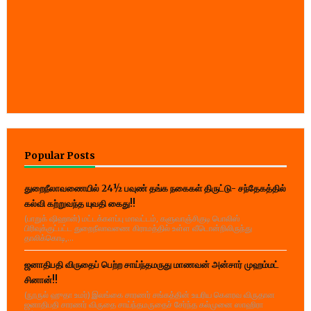
Popular Posts
துறைநீலாவணையில் 24½ பவுண் தங்க நகைகள் திருட்டு- சந்தேகத்தில்
கல்வி கற்றுவந்த யுவதி கைது!!
(பாறுக் ஷிஹான்) மட்டக்களப்பு மாவட்டம், களுவாஞ்சிகுடி பொலிஸ்
பிரிவுக்குட்பட்ட துறைநீலாவணை கிராமத்தில் உள்ள வீடொன்றிலிருந்து
தாலிக்கொடி,...
ஜனாதிபதி விருதைப் பெற்ற சாய்ந்தமருது மாணவன் அன்சார் முஹம்மட்
சினான்!!
(நூருல் ஹுதா உமர்) இலங்கை சாரணர் சங்கத்தின் உயரிய கௌரவ விருதான
ஜனாதிபதி சாரணர் விருதை சாய்ந்தமருதைச் சேர்ந்த கல்முனை ஸாஹிரா