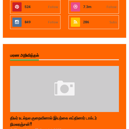
524
Follow
7.3m
Follow
849
Follow
286
Subs
மரண அறிவித்தல்
திடீர் உடல்நல குறைவினால் இயற்கை எய்தினார் டாக்டர்
நிமலரஞ்சன்!!