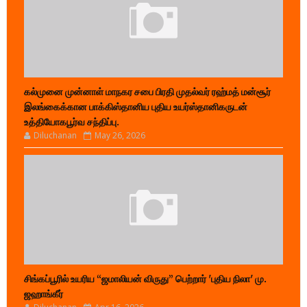
கல்முனை முன்னாள் மாநகர சபை பிரதி முதல்வர் ரஹ்மத் மன்சூர்
இலங்கைக்கான பாக்கிஸ்தானிய புதிய உயர்ஸ்தானிகருடன்
உத்தியோகபூர்வ சந்திப்பு.
Diluchanan
May 26, 2026
சிங்கப்பூரில் உயரிய “ஜமாலியன் விருது” பெற்றார் 'புதிய நிலா' மு.
ஜஹாங்கீர்