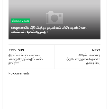
இலங்கை செய்தி
கல்முனையில் வீதி விபத்து: ஒருவர் பலி; மற்றொருவர் அவசர
சிகிச்சைப் பிரிவில் அனுமதி !
PREVIOUS
NEXT
திரவப் பால் பாவனையை
சிரேஷ்ட கலாசார
ஊக்குவிக்கும் விழிப்புணர்வு
உத்தியோகத்தராக தௌபீக்
நிகழ்ச்சி”
பதவியுயர்வு.
No comments