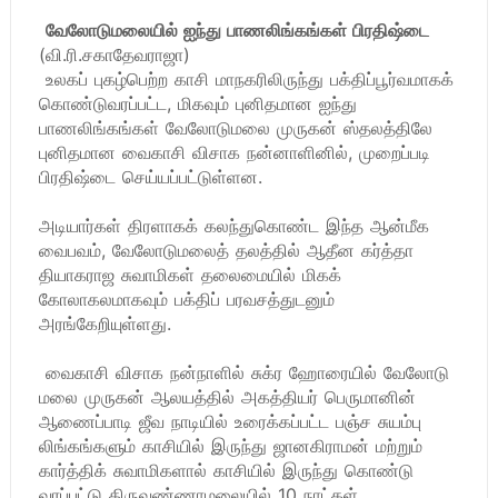
வேலோடுமலையில் ஐந்து பாணலிங்கங்கள் பிரதிஷ்டை
(வி.ரி.சகாதேவராஜா)
உலகப் புகழ்பெற்ற காசி மாநகரிலிருந்து பக்திப்பூர்வமாகக்
கொண்டுவரப்பட்ட, மிகவும் புனிதமான ஐந்து
பாணலிங்கங்கள் வேலோடுமலை முருகன் ஸ்தலத்திலே
புனிதமான வைகாசி விசாக நன்னாளினில், முறைப்படி
பிரதிஷ்டை செய்யப்பட்டுள்ளன.
அடியார்கள் திரளாகக் கலந்துகொண்ட இந்த ஆன்மீக
வைபவம், வேலோடுமலைத் தலத்தில் ஆதீன கர்த்தா
தியாகராஜ சுவாமிகள் தலைமையில் மிகக்
கோலாகலமாகவும் பக்திப் பரவசத்துடனும்
அரங்கேறியுள்ளது.
வைகாசி விசாக நன்நாளில் சுக்ர ஹோரையில் வேலோடு
மலை முருகன் ஆலயத்தில் அகத்தியர் பெருமானின்
ஆணைப்பாடி ஜீவ நாடியில் உரைக்கப்பட்ட பஞ்ச சுயம்பு
லிங்கங்களும் காசியில் இருந்து ஜானகிராமன் மற்றும்
கார்த்திக் சுவாமிகளால் காசியில் இருந்து கொண்டு
வரப்பட்டு திருவண்ணாமலையில் 10 நாட்கள்