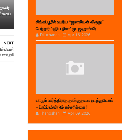
ஒருவர்
ச்சைப்
சிங்கப்பூரில் உயரிய “ஜமாலியன் விருது”
பெற்றார் 'புதிய நிலா' மு. ஜஹாங்கீர்
Diluchanan
Apr 16, 2026
NEXT
ில்லியன்
் கைது!!
யாரும் பார்த்திராத தாக்குதலை நடத்துவோம்
- ட்ரம்ப் மீண்டும் எச்சரிக்கை !
Thanoshan
Apr 09, 2026