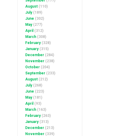
September
(177)
August
(110)
July
(189)
June
(302)
May
(277)
April
(312)
March
(308)
February
(328)
January
(315)
December
(284)
November
(238)
October
(204)
September
(233)
August
(212)
July
(268)
June
(223)
May
(181)
April
(93)
March
(163)
February
(263)
January
(313)
December
(213)
November
(339)