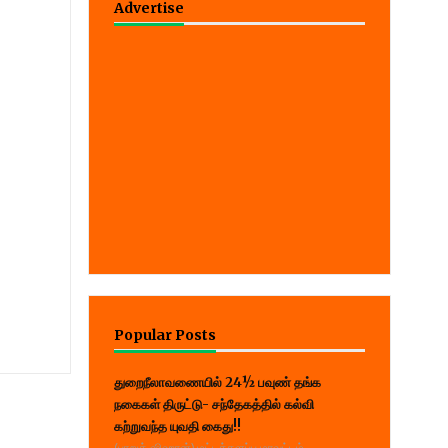
Advertise
Popular Posts
துறைநீலாவணையில் 24½ பவுண் தங்க
நகைகள் திருட்டு- சந்தேகத்தில் கல்வி
கற்றுவந்த யுவதி கைது!!
(பாறுக் ஷிஹான்) மட்டக்களப்பு மாவட்டம்,