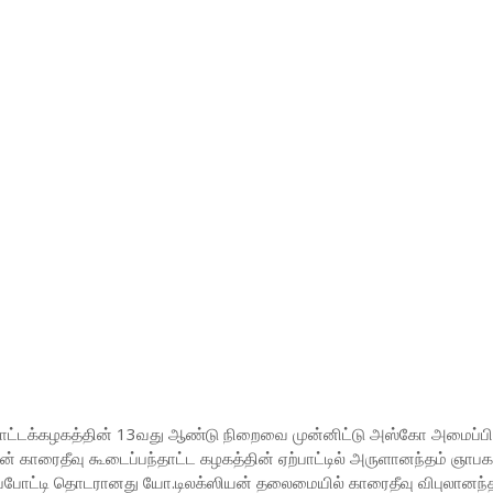
தாட்டக்கழகத்தின் 13வது ஆண்டு நிறைவை முன்னிட்டு அஸ்கோ அமைப்பி
காரைதீவு கூடைப்பந்தாட்ட கழகத்தின் ஏற்பாட்டில் அருளானந்தம் ஞாபகா
்றுப்போட்டி தொடரானது யோ.டிலக்ஸியன் தலைமையில் காரைதீவு விபுலானந்