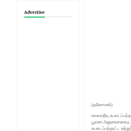
Advertise
(தனோசன்)
காரைதீவு கூடைப்பந்
பூரண அனுசரணையுடன் 
கூடைப்பந்தாட்ட சுற