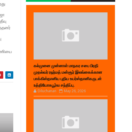
்றது
ாஜா
தீவு
த்தனர்
ு
 அணியை
கல்முனை முன்னாள் மாநகர சபை பிரதி
முதல்வர் ரஹ்மத் மன்சூர் இலங்கைக்கான
பாக்கிஸ்தானிய புதிய உயர்ஸ்தானிகருடன்
உத்தியோகபூர்வ சந்திப்பு.
Diluchanan
May 26, 2026