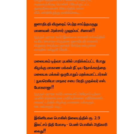
களுவாஞ்சிகுடி பொலிஸ் பிரிவுக்குட்பட்ட
துறைநீலாவணை கிராமத்தில் உள்ள
வீடொன்றிலிருந்து தாலிக்கொடி,...
ஜனாதிபதி விருதைப் பெற்ற சாய்ந்தமருது
மாணவன் அன்சார் முஹம்மட் சினான்!!
(நூருல் ஹுதா உமர்) இலங்கை சாரணர் சங்கத்தின்
உயரிய கௌரவ விருதான ஜனாதிபதி சாரணர்
விருதை சாய்ந்தமருதைச் சேர்ந்த கல்முனை
ஸாஹிரா கல்லூரி (தேசி...
மலையகம் டித்வா புயலில் பாதிக்கப்பட்ட போது
கிழக்கு மாகாண மக்கள் நீட்டிய நேசக்கரத்தை
மலையக மக்கள் ஒருபோதும் மறக்கமாட்டார்கள்
: நுவரெலியா மாநகர சபை பிரதி முதல்வர் எஸ்.
யோகராஜா!!
(நூருல் ஹுதா உமர்) மலையகப் பிரதேசம் டித்வா
புயலில் கடுமையான பாதிப்புக்களை எதிர்கொண்ட
காலகட்டத்தில் கிழக்கு மாகாண மக்களும்,
ஊடகங்களும் வழ...
இகினியகல பொலிஸ் நிலையத்தில் ரூ. 2.9
இலட்சம் நிதி மோசடி- பெண் பொலிஸ் அதிகாரி
கைது!!