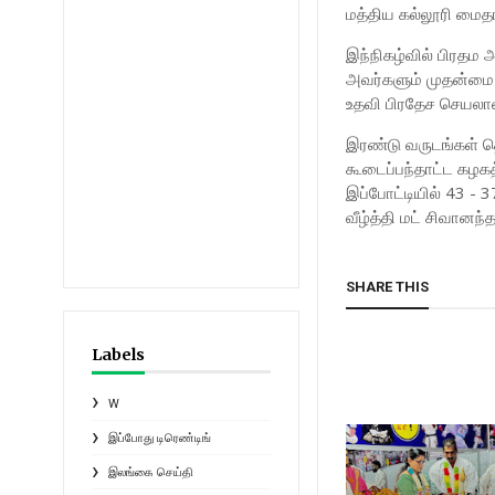
மத்திய கல்லூரி மைத
இந்நிகழ்வில் பிரதம
அவர்களும் முதன்மை 
உதவி பிரதேச செயலாள
இரண்டு வருடங்கள் தொ
கூடைப்பந்தாட்ட கழகத
இப்போட்டியில் 43 -
வீழ்த்தி மட் சிவானந
SHARE THIS
Labels
W
இப்போது டிரெண்டிங்
இலங்கை செய்தி