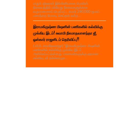
பாறுக் ஷிஹான் இங்கினியாகல பொலிஸ்
நிலையத்தில் பல்வேறு சேவைகளுக்காக
வருமானமாகப் பெறப்பட்ட சுமார் 290,000 ரூபாய்
பணத்தை மோசடி செய்தார் என்ற...
இராமகிருஷ்ண மிஷனின் பணிகளில் கல்விக்கு
முக்கிய இடம்! சுவாமி நீலமாதவானந்தா ஜீ,
ஒஸ்கார் ராஜனிடம் தெரிவிப்பு!!
( வி.ரி. சகாதேவராஜா) "இராமகிருஷ்ண மிஷனின்
பணிகளில் கல்விக்கு முக்கிய இடம்
அளிக்கப்பட்டுள்ளது. மாணவர்களுக்கு தரமான
கல்வியுடன் நல்லொழுக...