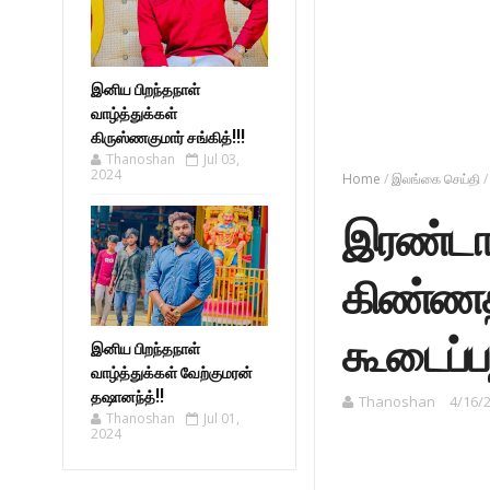
இனிய பிறந்தநாள்
வாழ்த்துக்கள்
கிருஸ்ணகுமார் சங்கித்!!!
Thanoshan
Jul 03,
2024
Home
/
இலங்கை செய்தி
/
இரண்டாவ
கிண்ணத்
கூடைப்ப
இனிய பிறந்தநாள்
வாழ்த்துக்கள் வேற்குமரன்
தஷானந்த்!!
Thanoshan
4/16/
Thanoshan
Jul 01,
2024