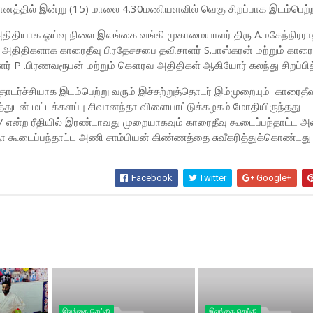
ானத்தில் இன்று (15) மாலை 4.30மணியளவில் வெகு சிறப்பாக இடம்பெற
 அதிதியாக ஓய்வு நிலை இலங்கை வங்கி முகாமையாளர் திரு A.மகேந்நிரர
அதிதிகளாக காரைதீவு பிரதேசசபை தவிசாளர் S.பாஸ்கரன் மற்றும் காரை
ர் P .பிரணவரூபன் மற்றும் கௌரவ அதிதிகள் ஆகியோர் கலந்து சிறப்பி
டர்ச்சியாக இடம்பெற்று வரும் இச்சுற்றுத்தொடர் இம்முறையும் காரைதீவ
்துடன் மட்டக்களப்பு சிவானந்தா விளையாட்டுக்கழகம் மோதியிருந்தது
 37 என்ற ரீதியில் இரண்டாவது முறையாகவும் காரைதீவு கூடைப்பந்தாட்ட
்தா கூடைப்பந்தாட்ட அணி சாம்பியன் கிண்ணத்தை சுவீகரித்துக்கொண்டது
Facebook
Twitter
Google+
இலங்கை செய்தி
இலங்கை செய்தி