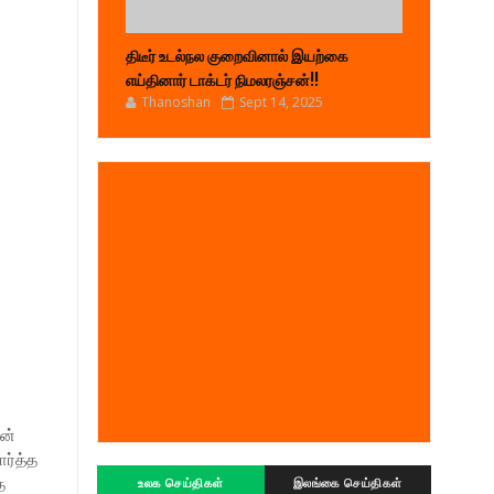
திடீர் உடல்நல குறைவினால் இயற்கை
எய்தினார் டாக்டர் நிமலரஞ்சன்!!
Thanoshan
Sept 14, 2025
ன்
ர்த்த
த
உலக செய்திகள்
இலங்கை செய்திகள்