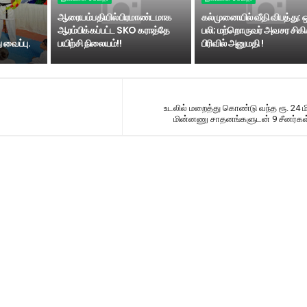
ஆரையம்பதியில் பிரமாண்டமாக
கல்முனையில் வீதி விபத்து: 
ஆரம்பிக்கப்பட்ட SKO கராத்தே
பலி; மற்றொருவர் அவசர சிகி
 வைப்பு.
பயிற்சி நிலையம்!!
பிரிவில் அனுமதி !
உடலில் மறைத்து கொண்டு வந்த ரூ. 24 ம
மின்னணு சாதனங்களுடன் 9 சீனர்கள