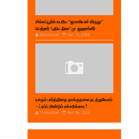
சிங்கப்பூரில் உயரிய “ஜமாலியன் விருது”
பெற்றார் 'புதிய நிலா' மு. ஜஹாங்கீர்
Diluchanan
Apr 16, 2026
யாரும் பார்த்திராத தாக்குதலை நடத்துவோம்
- ட்ரம்ப் மீண்டும் எச்சரிக்கை !
Thanoshan
Apr 09, 2026