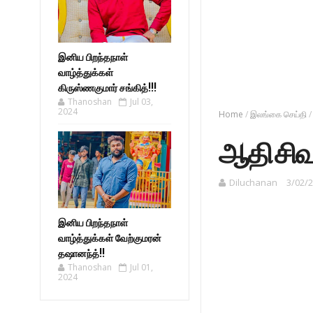
இனிய பிறந்தநாள்
வாழ்த்துக்கள்
கிருஸ்ணகுமார் சங்கித்!!!
Thanoshan
Jul 03,
2024
Home
/
இலங்கை செய்தி
/
ஆதி சிவ
Diluchanan
3/02/2
இனிய பிறந்தநாள்
வாழ்த்துக்கள் வேற்குமரன்
தஷானந்த்!!
Thanoshan
Jul 01,
2024