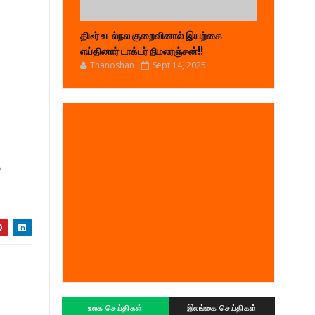
திடீர் உடல்நல குறைவினால் இயற்கை
எய்தினார் டாக்டர் நிமலரஞ்சன்!!
Thanoshan
Sept 14, 2025
த
உலக செய்திகள்
இலங்கை செய்திகள்