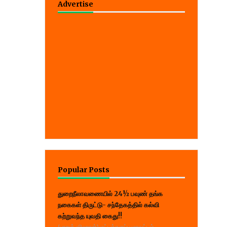
Advertise
Popular Posts
துறைநீலாவணையில் 24½ பவுண் தங்க
நகைகள் திருட்டு- சந்தேகத்தில் கல்வி
கற்றுவந்த யுவதி கைது!!
(பாறுக் ஷிஹான்) மட்டக்களப்பு மாவட்டம்,