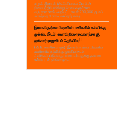
பாறுக் ஷிஹான் இங்கினியாகல பொலிஸ்
நிலையத்தில் பல்வேறு சேவைகளுக்காக
வருமானமாகப் பெறப்பட்ட சுமார் 290,000 ரூபாய்
பணத்தை மோசடி செய்தார் என்ற...
இராமகிருஷ்ண மிஷனின் பணிகளில் கல்விக்கு
முக்கிய இடம்! சுவாமி நீலமாதவானந்தா ஜீ,
ஒஸ்கார் ராஜனிடம் தெரிவிப்பு!!
( வி.ரி. சகாதேவராஜா) "இராமகிருஷ்ண மிஷனின்
பணிகளில் கல்விக்கு முக்கிய இடம்
அளிக்கப்பட்டுள்ளது. மாணவர்களுக்கு தரமான
கல்வியுடன் நல்லொழுக...