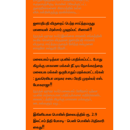
களுவாஞ்சிகுடி பொலிஸ் பிரிவுக்குட்பட்ட
துறைநீலாவணை கிராமத்தில் உள்ள
வீடொன்றிலிருந்து தாலிக்கொடி,...
ஜனாதிபதி விருதைப் பெற்ற சாய்ந்தமருது
மாணவன் அன்சார் முஹம்மட் சினான்!!
(நூருல் ஹுதா உமர்) இலங்கை சாரணர் சங்கத்தின்
உயரிய கௌரவ விருதான ஜனாதிபதி சாரணர்
விருதை சாய்ந்தமருதைச் சேர்ந்த கல்முனை
ஸாஹிரா கல்லூரி (தேசி...
மலையகம் டித்வா புயலில் பாதிக்கப்பட்ட போது
கிழக்கு மாகாண மக்கள் நீட்டிய நேசக்கரத்தை
மலையக மக்கள் ஒருபோதும் மறக்கமாட்டார்கள்
: நுவரெலியா மாநகர சபை பிரதி முதல்வர் எஸ்.
யோகராஜா!!
(நூருல் ஹுதா உமர்) மலையகப் பிரதேசம் டித்வா
புயலில் கடுமையான பாதிப்புக்களை எதிர்கொண்ட
காலகட்டத்தில் கிழக்கு மாகாண மக்களும்,
ஊடகங்களும் வழ...
இகினியகல பொலிஸ் நிலையத்தில் ரூ. 2.9
இலட்சம் நிதி மோசடி- பெண் பொலிஸ் அதிகாரி
கைது!!