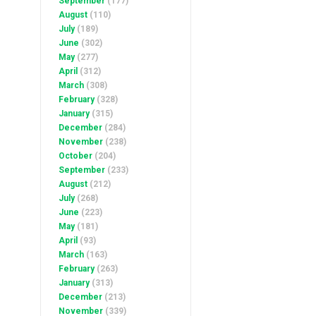
September
(177)
August
(110)
July
(189)
June
(302)
May
(277)
April
(312)
March
(308)
February
(328)
January
(315)
December
(284)
November
(238)
October
(204)
September
(233)
August
(212)
July
(268)
June
(223)
May
(181)
April
(93)
March
(163)
February
(263)
January
(313)
December
(213)
November
(339)