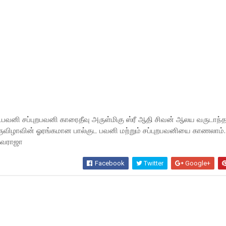
டபவனி சப்புறபவனி காரைதீவு அருள்மிகு ஸ்ரீ ஆதி சிவன் ஆலய வருடாந்
ருவிழாவின் ஓரங்கமான பால்குட பவனி மற்றும் சப்புறபவனியை காணலாம்.
தேவராஜா
Facebook
Twitter
Google+