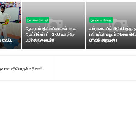
இலங்கை செய்தி
இலங்கை செய்தி
ஆரையம்பதியில் பிரமாண்டமாக
கல்முனையில் வீதி விபத்து: 
ஆரம்பிக்கப்பட்ட SKO கராத்தே
பலி; மற்றொருவர் அவசர சிகி
 வைப்பு.
பயிற்சி நிலையம்!!
பிரிவில் அனுமதி !
ருவான எரிபொருள் வரிசை!!