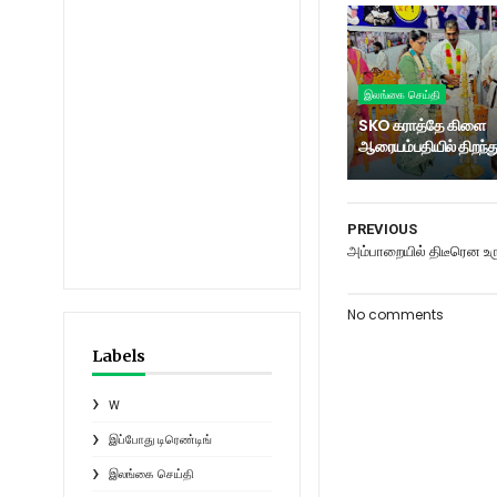
இலங்கை செய்தி
SKO கராத்தே கிளை
ஆரையம்பதியில் திறந்து
PREVIOUS
அம்பாறையில் திடீரென உ
No comments
Labels
W
இப்போது டிரெண்டிங்
இலங்கை செய்தி