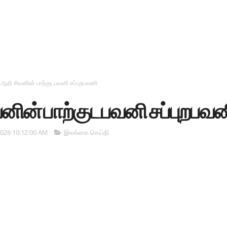
ஆதி சிவனின் பாற்குடபவனி சப்புறபவனி
னின் பாற்குடபவனி சப்புறபவன
026 10:12:00 AM
இலங்கை செய்தி