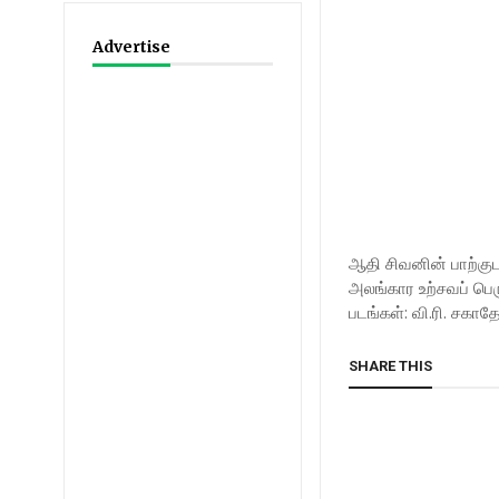
Advertise
ஆதி சிவனின் பாற்கு
அலங்கார உற்சவப் பெ
படங்கள்: வி.ரி. சகா
SHARE THIS