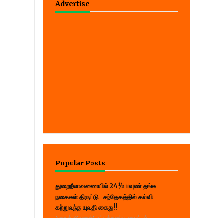
Advertise
Popular Posts
துறைநீலாவணையில் 24½ பவுண் தங்க
நகைகள் திருட்டு- சந்தேகத்தில் கல்வி
கற்றுவந்த யுவதி கைது!!
(பாறுக் ஷிஹான்) மட்டக்களப்பு மாவட்டம்,