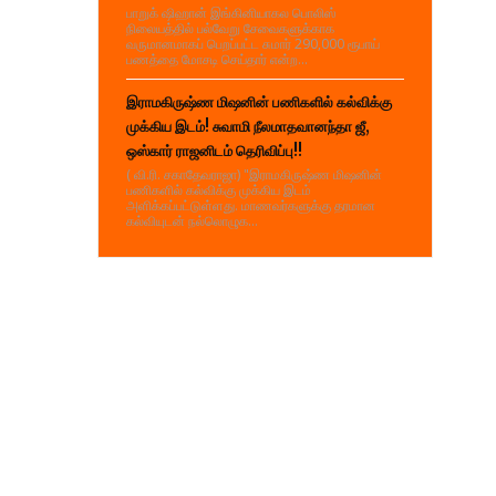
பாறுக் ஷிஹான் இங்கினியாகல பொலிஸ்
நிலையத்தில் பல்வேறு சேவைகளுக்காக
வருமானமாகப் பெறப்பட்ட சுமார் 290,000 ரூபாய்
பணத்தை மோசடி செய்தார் என்ற...
இராமகிருஷ்ண மிஷனின் பணிகளில் கல்விக்கு
முக்கிய இடம்! சுவாமி நீலமாதவானந்தா ஜீ,
ஒஸ்கார் ராஜனிடம் தெரிவிப்பு!!
( வி.ரி. சகாதேவராஜா) "இராமகிருஷ்ண மிஷனின்
பணிகளில் கல்விக்கு முக்கிய இடம்
அளிக்கப்பட்டுள்ளது. மாணவர்களுக்கு தரமான
கல்வியுடன் நல்லொழுக...