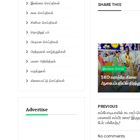
இலங்கை செய்திகள்
SHARE THIS
உலக செய்திகள்
சினிமா செய்திகள்
தொழினுட்பம்
பிரதான செய்திகள்
பிறந்தநாள் வாழ்த்துக்கள்
மரண அறிவித்தல்
இலங்கை செய்தி
மருத்துவம்
SKO கராத்தே கிளை
விளையாட்டு செய்திகள்
ஆரையம்பதியில் திறந்து
PREVIOUS
Advertise
கம்போடியாவில் கடாரம் க
மாணவி கம்பீர உரை! இருந
பேர் பங்கேற்பு!
No comments