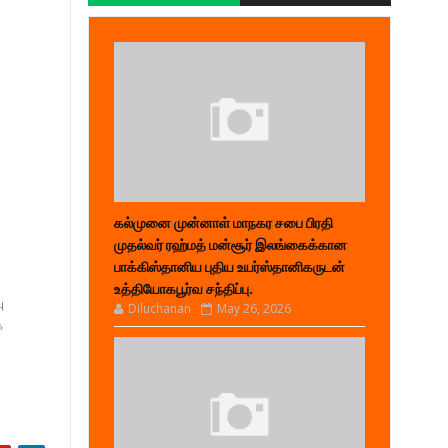
கல்முனை முன்னாள் மாநகர சபை பிரதி
முதல்வர் ரஹ்மத் மன்சூர் இலங்கைக்கான
பாக்கிஸ்தானிய புதிய உயர்ஸ்தானிகருடன்
உத்தியோகபூர்வ சந்திப்பு.
ு
Diluchanan
May 26, 2026
க