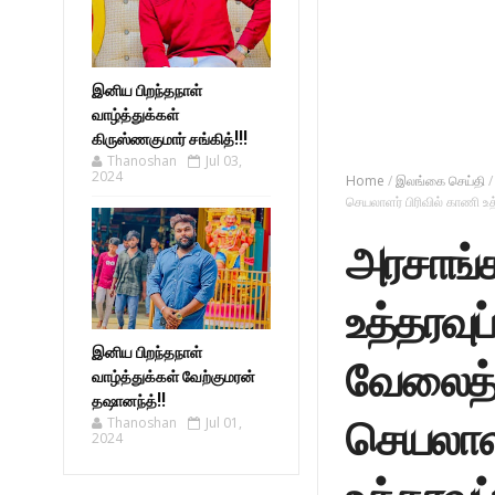
இனிய பிறந்தநாள்
வாழ்த்துக்கள்
கிருஸ்ணகுமார் சங்கித்!!!
Thanoshan
Jul 03,
2024
Home
/
இலங்கை செய்தி
/
செயலாளர் பிரிவில் காணி உத
அரசாங்க
உத்தரவுப
இனிய பிறந்தநாள்
வேலைத்த
வாழ்த்துக்கள் வேற்குமரன்
தஷானந்த்!!
செயலாளர
Thanoshan
Jul 01,
2024