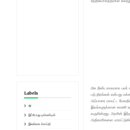
உத்தியோகத்தர்கள் கலந
மிக நீண்டகாலமாக பலர் க
Labels
பத்;திரங்கள் என்பது ம
அம்பாரை மாவட்ட மேலதிக
W
இவர்களுக்கான காணி உத
வருகின்றது. அரசின் இந்
இப்போது டிரெண்டிங்
அதிகாரிகளை பாராட்டுகின
இலங்கை செய்தி