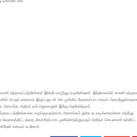
்து கொண்டனர்.
ாணி உத்தரவுப்பத்திரங்கள் இன்றி வாழ்ந்து வருகின்றனர். இந்நிலையில் காணி உத்தரவ
க்களின் பெரும் கனவாக இருப்பதுடன் மிக முக்கிய தேவைப்பாடாகவும் அமைந்துள்ளதா
 அரசாங்க அதிபர் எஸ்.ஜெகராஜன் இங்கு தெரிவித்தார்.
்தரவு பத்திரங்களை வழங்குவதற்காக அரசாங்கம் துரித நடவடிக்கையினை எடுத்து
த வேலைத்திட்டத்தை மிகச்சிறப்பாக முன்னெடுத்துவரும் பிரதேச செயலாளர் உள்ளிட்ட
்றேன் எனவும் கூறினார்.