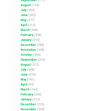
September
(177)
August
(110)
July
(189)
June
(302)
May
(277)
April
(312)
March
(308)
February
(328)
January
(315)
December
(284)
November
(238)
October
(204)
September
(233)
August
(212)
July
(268)
June
(223)
May
(181)
April
(93)
March
(163)
February
(263)
January
(313)
December
(213)
November
(339)