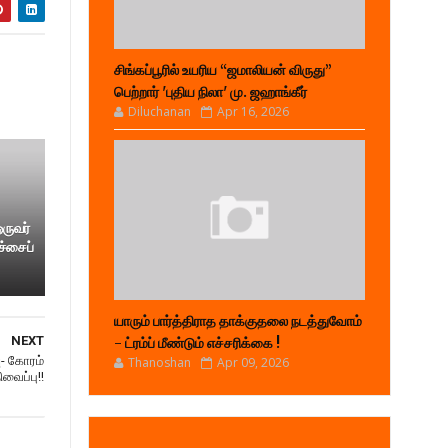
சிங்கப்பூரில் உயரிய “ஜமாலியன் விருது”
பெற்றார் 'புதிய நிலா' மு. ஜஹாங்கீர்
Diluchanan
Apr 16, 2026
ஒருவர்
ச்சைப்
யாரும் பார்த்திராத தாக்குதலை நடத்துவோம்
NEXT
- ட்ரம்ப் மீண்டும் எச்சரிக்கை !
ு- கோரம்
Thanoshan
Apr 09, 2026
வைப்பு!!