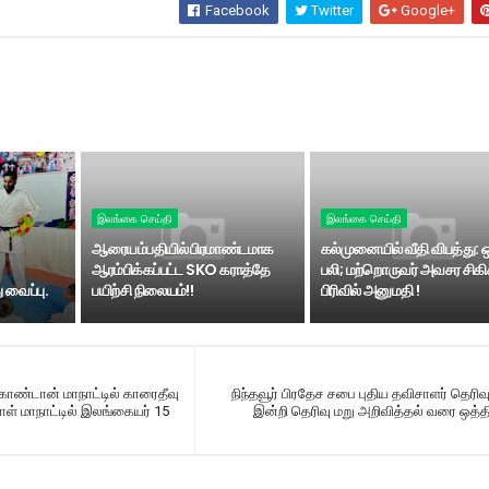
Facebook
Twitter
Google+
இலங்கை செய்தி
இலங்கை செய்தி
ஆரையம்பதியில் பிரமாண்டமாக
கல்முனையில் வீதி விபத்து: 
ஆரம்பிக்கப்பட்ட SKO கராத்தே
பலி; மற்றொருவர் அவசர சிகி
 வைப்பு.
பயிற்சி நிலையம்!!
பிரிவில் அனுமதி !
ொண்டான் மாநாட்டில் காரைதீவு
நிந்தவூர் பிரதேச சபை புதிய தவிசாளர் தெரிவ
ாள் மாநாட்டில் இலங்கையர் 15
இன்றி தெரிவு மறு அறிவித்தல் வரை ஒத்தி