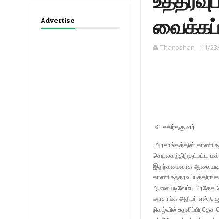
உத்தரவுப
வைக்கப்
Advertise
Thanoshan
11/23
வி.சுகிர்தகுமார்
அரசாங்கத்தின் காணி உத்
செயலகத்திற்குட்பட்ட மக
இதற்கமைவாக ஆலையடிவேம்ப
காணி உத்தரவுப்பத்திரங்
ஆலையடிவேம்பு பிரதேச ச
அரசாங்க அதிபர் எஸ்.ஜெ
நிகழ்வில் உதவிப்பிரதேச