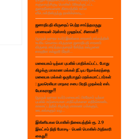
களுவாஞ்சிகுடி பொலிஸ் பிரிவுக்குட்பட்ட
துறைநீலாவணை கிராமத்தில் உள்ள
வீடொன்றிலிருந்து தாலிக்கொடி,...
ஜனாதிபதி விருதைப் பெற்ற சாய்ந்தமருது
மாணவன் அன்சார் முஹம்மட் சினான்!!
(நூருல் ஹுதா உமர்) இலங்கை சாரணர் சங்கத்தின்
உயரிய கௌரவ விருதான ஜனாதிபதி சாரணர்
விருதை சாய்ந்தமருதைச் சேர்ந்த கல்முனை
ஸாஹிரா கல்லூரி (தேசி...
மலையகம் டித்வா புயலில் பாதிக்கப்பட்ட போது
கிழக்கு மாகாண மக்கள் நீட்டிய நேசக்கரத்தை
மலையக மக்கள் ஒருபோதும் மறக்கமாட்டார்கள்
: நுவரெலியா மாநகர சபை பிரதி முதல்வர் எஸ்.
யோகராஜா!!
(நூருல் ஹுதா உமர்) மலையகப் பிரதேசம் டித்வா
புயலில் கடுமையான பாதிப்புக்களை எதிர்கொண்ட
காலகட்டத்தில் கிழக்கு மாகாண மக்களும்,
ஊடகங்களும் வழ...
இகினியகல பொலிஸ் நிலையத்தில் ரூ. 2.9
இலட்சம் நிதி மோசடி- பெண் பொலிஸ் அதிகாரி
கைது!!