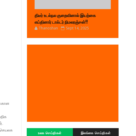
திடீர் உடல்நல குறைவினால் இயற்கை
எய்தினார் டாக்டர் நிமலரஞ்சன்!!
Thanoshan
Sept 14, 2025
ுக்கான
லதிக
்.
ச செயலக
உலக செய்திகள்
இலங்கை செய்திகள்