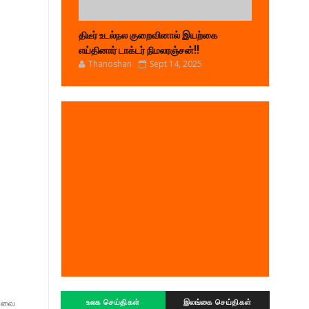
திடீர் உடல்நல குறைவினால் இயற்கை
எய்தினார் டாக்டர் நிமலரஞ்சன்!!
Thanoshan
Sept 14, 2025
ர்வை
உலக செய்திகள்
இலங்கை செய்திகள்