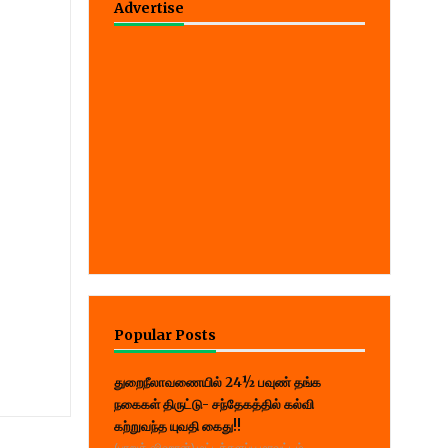
Advertise
Popular Posts
துறைநீலாவணையில் 24½ பவுண் தங்க
நகைகள் திருட்டு- சந்தேகத்தில் கல்வி
கற்றுவந்த யுவதி கைது!!
(பாறுக் ஷிஹான்) மட்டக்களப்பு மாவட்டம்,