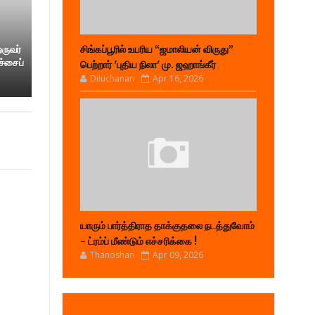
ஒருவர்
சிங்கப்பூரில் உயரிய “ஜமாலியன் விருது”
ச்சைப்
பெற்றார் 'புதிய நிலா' மு. ஜஹாங்கீர்
Diluchanan
Apr 16, 2026
யாரும் பார்த்திராத தாக்குதலை நடத்துவோம்
- ட்ரம்ப் மீண்டும் எச்சரிக்கை !
Thanoshan
Apr 09, 2026