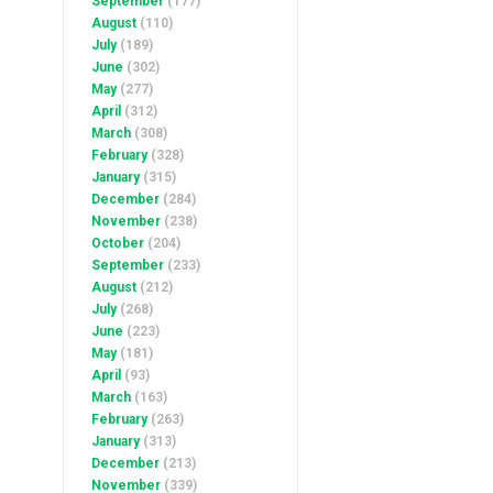
September
(177)
August
(110)
July
(189)
June
(302)
May
(277)
April
(312)
March
(308)
February
(328)
January
(315)
December
(284)
November
(238)
October
(204)
September
(233)
August
(212)
July
(268)
June
(223)
May
(181)
April
(93)
March
(163)
February
(263)
January
(313)
December
(213)
November
(339)