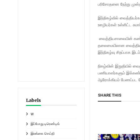
பரிசோதனை நேற்று முன்
இந்நிகழ்வில் வைத்தியர்
ஊழியர்கள் உள்ளிட்ட சு
வைத்தியசாலையின் கண் ச
தலைமையிலான வைத்தியர் ,
இந்நிகழ்வு சிறப்பாக இடம்
நிகழ்வின் இறுதியில் வ
பணியாளர்களும் இக்கண்
ஆரோக்கியம் பேணப்பட வே
SHARE THIS
Labels
W
இப்போது டிரெண்டிங்
இலங்கை செய்தி