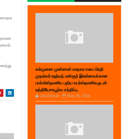
சுகாதார
விதாரண
ினரால்
னைத்து
கல்முனை முன்னாள் மாநகர சபை பிரதி
முதல்வர் ரஹ்மத் மன்சூர் இலங்கைக்கான
பாக்கிஸ்தானிய புதிய உயர்ஸ்தானிகருடன்
உத்தியோகபூர்வ சந்திப்பு.
Diluchanan
May 26, 2026