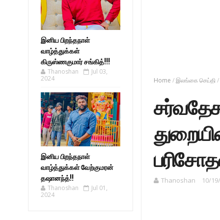
இனிய பிறந்தநாள்
வாழ்த்துக்கள்
கிருஸ்ணகுமார் சங்கித்!!!
Thanoshan
Jul 03,
2024
Home
/
இலங்கை செய்தி
/
சர்வதேச
துறையின
பரிசோ
இனிய பிறந்தநாள்
வாழ்த்துக்கள் வேற்குமரன்
தஷானந்த்!!
Thanoshan
10/19
Thanoshan
Jul 01,
2024