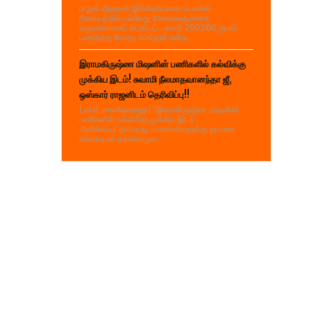
பாறுக் ஷிஹான் இங்கினியாகல பொலிஸ்
நிலையத்தில் பல்வேறு சேவைகளுக்காக
வருமானமாகப் பெறப்பட்ட சுமார் 290,000 ரூபாய்
பணத்தை மோசடி செய்தார் என்ற...
இராமகிருஷ்ண மிஷனின் பணிகளில் கல்விக்கு
முக்கிய இடம்! சுவாமி நீலமாதவானந்தா ஜீ,
ஒஸ்கார் ராஜனிடம் தெரிவிப்பு!!
( வி.ரி. சகாதேவராஜா) "இராமகிருஷ்ண மிஷனின்
பணிகளில் கல்விக்கு முக்கிய இடம்
அளிக்கப்பட்டுள்ளது. மாணவர்களுக்கு தரமான
கல்வியுடன் நல்லொழுக...