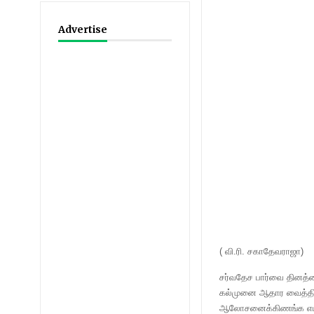
Advertise
( வி.ரி. சகாதேவராஜா)
சர்வதேச பார்வை தினத்த
கல்முனை ஆதார வைத்திய
ஆலோசனைக்கிணங்க எமது