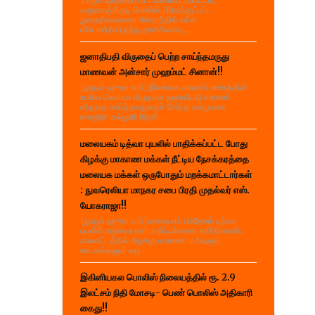
களுவாஞ்சிகுடி பொலிஸ் பிரிவுக்குட்பட்ட
துறைநீலாவணை கிராமத்தில் உள்ள
வீடொன்றிலிருந்து தாலிக்கொடி,...
ஜனாதிபதி விருதைப் பெற்ற சாய்ந்தமருது
மாணவன் அன்சார் முஹம்மட் சினான்!!
(நூருல் ஹுதா உமர்) இலங்கை சாரணர் சங்கத்தின்
உயரிய கௌரவ விருதான ஜனாதிபதி சாரணர்
விருதை சாய்ந்தமருதைச் சேர்ந்த கல்முனை
ஸாஹிரா கல்லூரி (தேசி...
மலையகம் டித்வா புயலில் பாதிக்கப்பட்ட போது
கிழக்கு மாகாண மக்கள் நீட்டிய நேசக்கரத்தை
மலையக மக்கள் ஒருபோதும் மறக்கமாட்டார்கள்
: நுவரெலியா மாநகர சபை பிரதி முதல்வர் எஸ்.
யோகராஜா!!
(நூருல் ஹுதா உமர்) மலையகப் பிரதேசம் டித்வா
புயலில் கடுமையான பாதிப்புக்களை எதிர்கொண்ட
காலகட்டத்தில் கிழக்கு மாகாண மக்களும்,
ஊடகங்களும் வழ...
இகினியகல பொலிஸ் நிலையத்தில் ரூ. 2.9
இலட்சம் நிதி மோசடி- பெண் பொலிஸ் அதிகாரி
கைது!!