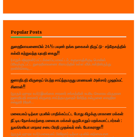
Popular Posts
துறைநீலாவணையில் 24½ பவுண் தங்க நகைகள் திருட்டு- சந்தேகத்தில்
கல்வி கற்றுவந்த யுவதி கைது!!
(பாறுக் ஷிஹான்) மட்டக்களப்பு மாவட்டம், களுவாஞ்சிகுடி பொலிஸ்
பிரிவுக்குட்பட்ட துறைநீலாவணை கிராமத்தில் உள்ள வீடொன்றிலிருந்து
தாலிக்கொடி,...
ஜனாதிபதி விருதைப் பெற்ற சாய்ந்தமருது மாணவன் அன்சார் முஹம்மட்
சினான்!!
(நூருல் ஹுதா உமர்) இலங்கை சாரணர் சங்கத்தின் உயரிய கௌரவ விருதான
ஜனாதிபதி சாரணர் விருதை சாய்ந்தமருதைச் சேர்ந்த கல்முனை ஸாஹிரா
கல்லூரி (தேசி...
மலையகம் டித்வா புயலில் பாதிக்கப்பட்ட போது கிழக்கு மாகாண மக்கள்
நீட்டிய நேசக்கரத்தை மலையக மக்கள் ஒருபோதும் மறக்கமாட்டார்கள் :
நுவரெலியா மாநகர சபை பிரதி முதல்வர் எஸ். யோகராஜா!!
(நூருல் ஹுதா உமர்) மலையகப் பிரதேசம் டித்வா புயலில் கடுமையான