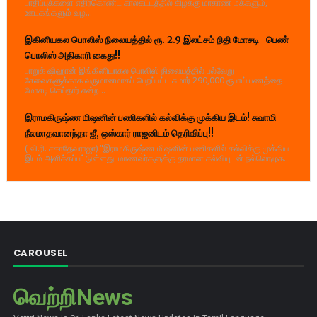
பாதிப்புக்களை எதிர்கொண்ட காலகட்டத்தில் கிழக்கு மாகாண மக்களும்,
ஊடகங்களும் வழ...
இகினியகல பொலிஸ் நிலையத்தில் ரூ. 2.9 இலட்சம் நிதி மோசடி- பெண்
பொலிஸ் அதிகாரி கைது!!
பாறுக் ஷிஹான் இங்கினியாகல பொலிஸ் நிலையத்தில் பல்வேறு
சேவைகளுக்காக வருமானமாகப் பெறப்பட்ட சுமார் 290,000 ரூபாய் பணத்தை
மோசடி செய்தார் என்ற...
இராமகிருஷ்ண மிஷனின் பணிகளில் கல்விக்கு முக்கிய இடம்! சுவாமி
நீலமாதவானந்தா ஜீ, ஒஸ்கார் ராஜனிடம் தெரிவிப்பு!!
( வி.ரி. சகாதேவராஜா) "இராமகிருஷ்ண மிஷனின் பணிகளில் கல்விக்கு முக்கிய
இடம் அளிக்கப்பட்டுள்ளது. மாணவர்களுக்கு தரமான கல்வியுடன் நல்லொழுக...
CAROUSEL
வெற்றிNews