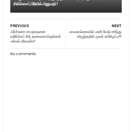
சிகிச்சைப் பிரிவில் அனுமதி !
PREVIOUS
NEXT
அர்ச்சுனா ராமநாதனை
மாவனல்லையில் மண் மேடு சரிந்து
எதிர்க்கட்சித் தலைவராக்குங்கள்
விழுந்ததில் மூவர் உயிரிழப்பு!!!
-விமல் வீரவன்ச!
No comments