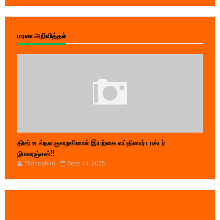
மரண அறிவித்தல்
திடீர் உடல்நல குறைவினால் இயற்கை எய்தினார் டாக்டர்
நிமலரஞ்சன்!!
Thanoshan
Sept 14, 2025