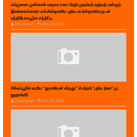
கல்முனை முன்னாள் மாநகர சபை பிரதி முதல்வர் ரஹ்மத் மன்சூர்
இலங்கைக்கான பாக்கிஸ்தானிய புதிய உயர்ஸ்தானிகருடன்
உத்தியோகபூர்வ சந்திப்பு.
Diluchanan
May 26, 2026
சிங்கப்பூரில் உயரிய “ஜமாலியன் விருது” பெற்றார் 'புதிய நிலா' மு.
ஜஹாங்கீர்
Diluchanan
Apr 16, 2026