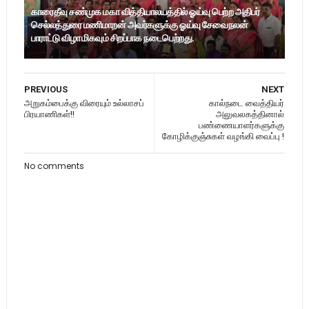
காரைதீவு சண்முக மகா வித்தியாலயத்தில் ஓய்வு பெற்ற அதிபர்
செல்லத்துரை மணிமாறன் அவர்களுக்கு ஓய்வு சேவைநலன்
பாராட்டு விழா மிகவும் சிறப்பாக நடைபெற்றது.
PREVIOUS
NEXT
அறுகம்பைக்கு விரையும் உல்லாசப்
கால்நடை வைத்தியர்
பிரயாணிகள்!!
அலுவலகத்தினால்
பண்ணையாளர்களுக்கு
கோழிக்குஞ்சுகள் வழங்கி வைப்பு !
No comments