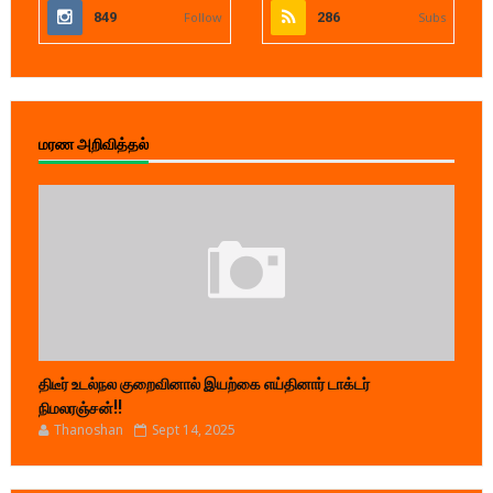
849
Follow
286
Subs
மரண அறிவித்தல்
திடீர் உடல்நல குறைவினால் இயற்கை எய்தினார் டாக்டர்
நிமலரஞ்சன்!!
Thanoshan
Sept 14, 2025