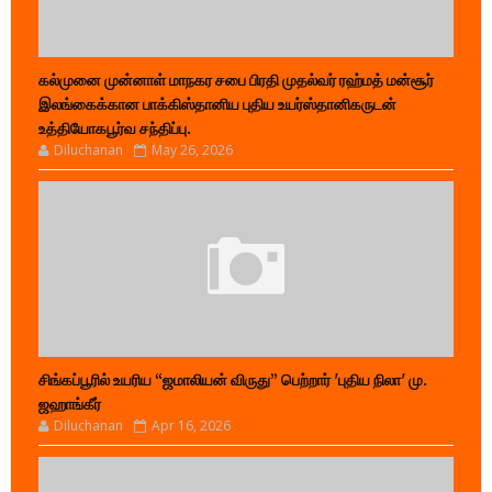
கல்முனை முன்னாள் மாநகர சபை பிரதி முதல்வர் ரஹ்மத் மன்சூர்
இலங்கைக்கான பாக்கிஸ்தானிய புதிய உயர்ஸ்தானிகருடன்
உத்தியோகபூர்வ சந்திப்பு.
Diluchanan
May 26, 2026
சிங்கப்பூரில் உயரிய “ஜமாலியன் விருது” பெற்றார் 'புதிய நிலா' மு.
ஜஹாங்கீர்
Diluchanan
Apr 16, 2026