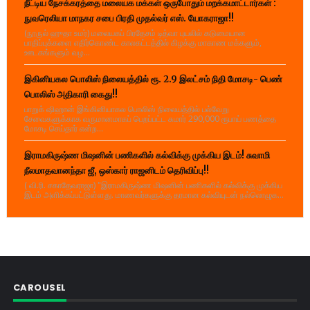
நீட்டிய நேசக்கரத்தை மலையக மக்கள் ஒருபோதும் மறக்கமாட்டார்கள் :
நுவரெலியா மாநகர சபை பிரதி முதல்வர் எஸ். யோகராஜா!!
(நூருல் ஹுதா உமர்) மலையகப் பிரதேசம் டித்வா புயலில் கடுமையான
பாதிப்புக்களை எதிர்கொண்ட காலகட்டத்தில் கிழக்கு மாகாண மக்களும்,
ஊடகங்களும் வழ...
இகினியகல பொலிஸ் நிலையத்தில் ரூ. 2.9 இலட்சம் நிதி மோசடி- பெண்
பொலிஸ் அதிகாரி கைது!!
பாறுக் ஷிஹான் இங்கினியாகல பொலிஸ் நிலையத்தில் பல்வேறு
சேவைகளுக்காக வருமானமாகப் பெறப்பட்ட சுமார் 290,000 ரூபாய் பணத்தை
மோசடி செய்தார் என்ற...
இராமகிருஷ்ண மிஷனின் பணிகளில் கல்விக்கு முக்கிய இடம்! சுவாமி
நீலமாதவானந்தா ஜீ, ஒஸ்கார் ராஜனிடம் தெரிவிப்பு!!
( வி.ரி. சகாதேவராஜா) "இராமகிருஷ்ண மிஷனின் பணிகளில் கல்விக்கு முக்கிய
இடம் அளிக்கப்பட்டுள்ளது. மாணவர்களுக்கு தரமான கல்வியுடன் நல்லொழுக...
CAROUSEL