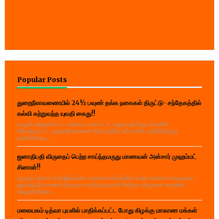
Popular Posts
துறைநீலாவணையில் 24½ பவுண் தங்க நகைகள் திருட்டு- சந்தேகத்தில்
கல்வி கற்றுவந்த யுவதி கைது!!
(பாறுக் ஷிஹான்) மட்டக்களப்பு மாவட்டம், களுவாஞ்சிகுடி பொலிஸ்
பிரிவுக்குட்பட்ட துறைநீலாவணை கிராமத்தில் உள்ள வீடொன்றிலிருந்து
தாலிக்கொடி,...
ஜனாதிபதி விருதைப் பெற்ற சாய்ந்தமருது மாணவன் அன்சார் முஹம்மட்
சினான்!!
(நூருல் ஹுதா உமர்) இலங்கை சாரணர் சங்கத்தின் உயரிய கௌரவ விருதான
ஜனாதிபதி சாரணர் விருதை சாய்ந்தமருதைச் சேர்ந்த கல்முனை ஸாஹிரா
கல்லூரி (தேசி...
மலையகம் டித்வா புயலில் பாதிக்கப்பட்ட போது கிழக்கு மாகாண மக்கள்