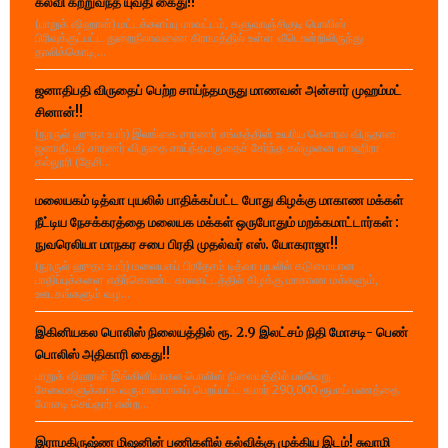
கல்வி கற்றுவந்த யுவதி கைது!!
(பாறுக் ஷிஹான்) மட்டக்களப்பு மாவட்டம், களுவாஞ்சிகுடி பொலிஸ்
பிரிவுக்குட்பட்ட துறைநீலாவணை கிராமத்தில் உள்ள வீடொன்றிலிருந்து
தாலிக்கொடி,...
ஜனாதிபதி விருதைப் பெற்ற சாய்ந்தமருது மாணவன் அன்சார் முஹம்மட்
சினான்!!
(நூருல் ஹுதா உமர்) இலங்கை சாரணர் சங்கத்தின் உயரிய கௌரவ விருதான
ஜனாதிபதி சாரணர் விருதை சாய்ந்தமருதைச் சேர்ந்த கல்முனை ஸாஹிரா
கல்லூரி (தேசி...
மலையகம் டித்வா புயலில் பாதிக்கப்பட்ட போது கிழக்கு மாகாண மக்கள்
நீட்டிய நேசக்கரத்தை மலையக மக்கள் ஒருபோதும் மறக்கமாட்டார்கள் :
நுவரெலியா மாநகர சபை பிரதி முதல்வர் எஸ். யோகராஜா!!
(நூருல் ஹுதா உமர்) மலையகப் பிரதேசம் டித்வா புயலில் கடுமையான
பாதிப்புக்களை எதிர்கொண்ட காலகட்டத்தில் கிழக்கு மாகாண மக்களும்,
ஊடகங்களும் வழ...
இகினியகல பொலிஸ் நிலையத்தில் ரூ. 2.9 இலட்சம் நிதி மோசடி- பெண்
பொலிஸ் அதிகாரி கைது!!
பாறுக் ஷிஹான் இங்கினியாகல பொலிஸ் நிலையத்தில் பல்வேறு
சேவைகளுக்காக வருமானமாகப் பெறப்பட்ட சுமார் 290,000 ரூபாய் பணத்தை
மோசடி செய்தார் என்ற...
இராமகிருஷ்ண மிஷனின் பணிகளில் கல்விக்கு முக்கிய இடம்! சுவாமி