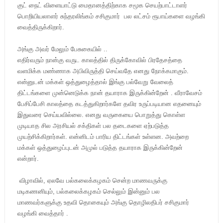
குட் நைட் விளையாட்டு மைதானத்திற்காக சமூக செயற்பாட்டாளர்
பொறியியலாளர் சுந்தரலிங்கம் சசிகுமார் பல லட்சம் ரூபாய்களை வழங்கி
வைத்திருக்கிறார்.
அங்கு அவர் மேலும் பேசுகையில் ..
எதிர்வரும் நான்கு வருட காலத்தில் திருக்கோவில் பிரதேசத்தை
வளமிக்க மண்ணாக அபிவிருத்தி செய்வதே எனது நோக்கமாகும்.
என்னுடன் மக்கள் ஒத்துழைத்தால் இங்கு பல்வேறு வேலைத்
திட்டங்களை முன்னெடுக்க நான் தயாராக இருக்கின்றேன் . வீராவேசம்
பேசிப்பேசி காலத்தை கடத்துகிறார்களே தவிர உருப்படியான எதனையும்
இதுவரை செய்யவில்லை. எனது வருகையை பொறுத்து கொள்ள
முடியாத சில அரசியல் சக்திகள் பல தடைகளை ஏற்படுத்த
முயற்சிக்கிறார்கள். என்னிடம் பாரிய திட்டங்கள் உள்ளன. அவற்றை
மக்கள் ஒத்துழைப்புடன் அமுல் படுத்த தயாராக இருக்கின்றேன்
என்றார்.
விழாவில், ஏலவே பல்கலைக்கழகம் சென்ற மாணவருக்கு
மடிகணனியும், பல்கலைக்கழகம் செல்லும் இன்னும் பல
மாணவர்களுக்கு உதவி தொகையும் அங்கு தொழிலதிபர் சசிகுமார்
வழங்கி வைத்தார் .