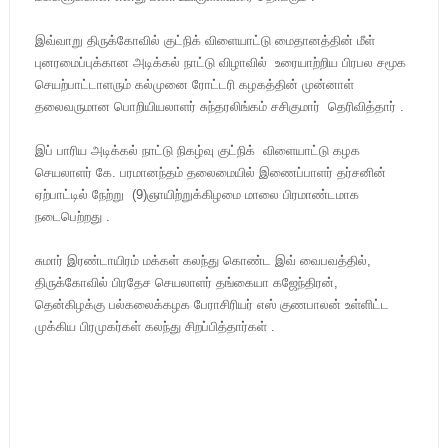
இவ்வாறு திருக்கோவில் குட்நிக் விளையாட்டு மைதானத்தின் மீள்
புனரமைப்புக்கான அடிக்கல் நாட்டு விழாவில் உரையாற்றிய பிரபல சமூக
செயற்பாட்டாளரும் கல்முனை ரோட்டரி கழகத்தின் முன்னாள்
தலைவருமான பொறியியலாளர் சுந்தரலிங்கம் சசிகுமார் தெரிவித்தார் .
இப் பாரிய அடிக்கல் நாட்டு நிகழ்வு குட்நிக் விளையாட்டு கழக
செயலாளர் கே. பரமானந்தம் தலைமையில் இணைப்பாளர் தர்சனின்
ஏற்பாட்டில் நேற்று (9)ஞாயிற்றுக்கிழமை மாலை பிரமாண்டமாக
நடைபெற்றது .
சுமார் இரண்டாயிரம் மக்கள் கலந்து கொண்ட இவ் வைபவத்தில்,
திருக்கோவில் பிரதேச செயலாளர் தங்கையா கஜேந்திரன்,
தென்கிழக்கு பல்கலைக்கழக பேராசிரியர் எஸ் குணபாலன் உள்ளிட்ட
முக்கிய பிரமுகர்கள் கலந்து சிறப்பித்தார்கள் .