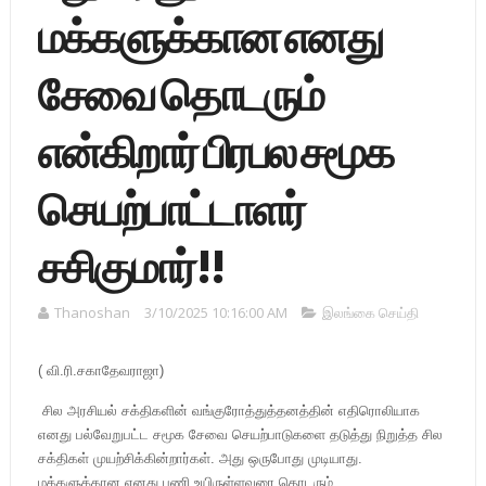
மக்களுக்கான எனது
சேவை தொடரும்
என்கிறார் பிரபல சமூக
செயற்பாட்டாளர்
சசிகுமார்!!
Thanoshan
3/10/2025 10:16:00 AM
இலங்கை செய்தி
( வி.ரி.சகாதேவராஜா)
சில அரசியல் சக்திகளின் வங்குரோத்துத்தனத்தின் எதிரொலியாக
எனது பல்வேறுபட்ட சமூக சேவை செயற்பாடுகளை தடுத்து நிறுத்த சில
சக்திகள் முயற்சிக்கின்றார்கள். அது ஒருபோது முடியாது.
மக்களுக்கான எனது பணி உயிருள்ளவரை தொடரும் .