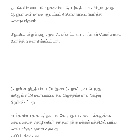
குட்நிக் விளையாட்டு கழகத்தினர் தொழிலதிபர் சு.சசிகுமாருக்கு
ஆளுயர மலர் மாலை சூட்டப்பட்டு பொன்னாடை போர்த்தி
கௌரவித்தனர்.
விழாவில் மற்றும் ஒரு சமூக செயற்பாட்டாளர் பாஸ்கரன் பொன்னாடை
போர்த்தி கௌரவிக்கப்பட்டார்.
நிகழ்வின் இறுதியில் பாரிய இசை நிகழ்ச்சி நடைபெற்றது.
எனினும் எட்டு மணியளவில் சில அழுத்தங்களால் நிகழ்வு
நிறுத்தப்பட்டது.
கடந்த சிலமாத காலத்துள் பல கோடி ரூபாய்களை மக்களுக்காக
செலவுசெய்த தொழிலதிபர் சசிகுமாருக்கு மக்கள் மத்தியில் பாரிய
செல்வாக்கு உருவாகி வருவது
குறிப்பிடத்தக்கது.