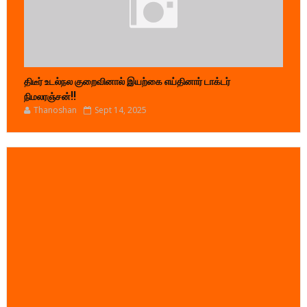
திடீர் உடல்நல குறைவினால் இயற்கை எய்தினார் டாக்டர்
நிமலரஞ்சன்!!
Thanoshan
Sept 14, 2025