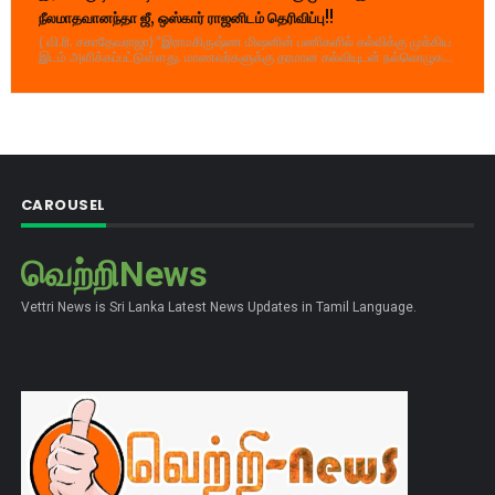
நீலமாதவானந்தா ஜீ, ஒஸ்கார் ராஜனிடம் தெரிவிப்பு!!
( வி.ரி. சகாதேவராஜா) "இராமகிருஷ்ண மிஷனின் பணிகளில் கல்விக்கு முக்கிய
இடம் அளிக்கப்பட்டுள்ளது. மாணவர்களுக்கு தரமான கல்வியுடன் நல்லொழுக...
CAROUSEL
வெற்றிNews
Vettri News is Sri Lanka Latest News Updates in Tamil Language.