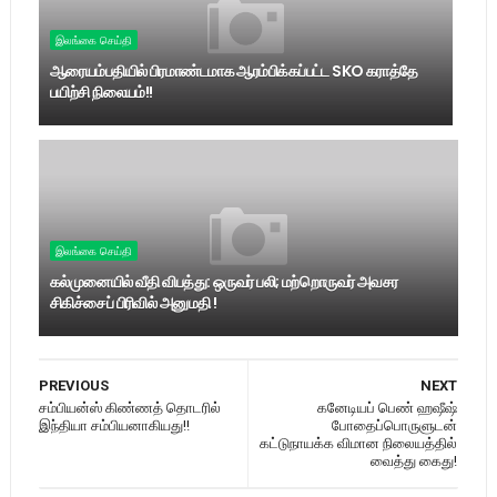
இலங்கை செய்தி
ஆரையம்பதியில் பிரமாண்டமாக ஆரம்பிக்கப்பட்ட SKO கராத்தே
பயிற்சி நிலையம்!!
இலங்கை செய்தி
கல்முனையில் வீதி விபத்து: ஒருவர் பலி; மற்றொருவர் அவசர
சிகிச்சைப் பிரிவில் அனுமதி !
PREVIOUS
NEXT
சம்பியன்ஸ் கிண்ணத் தொடரில்
கனேடியப் பெண் ஹஷீஷ்
இந்தியா சம்பியனாகியது!!
போதைப்பொருளுடன்
கட்டுநாயக்க விமான நிலையத்தில்
வைத்து கைது!