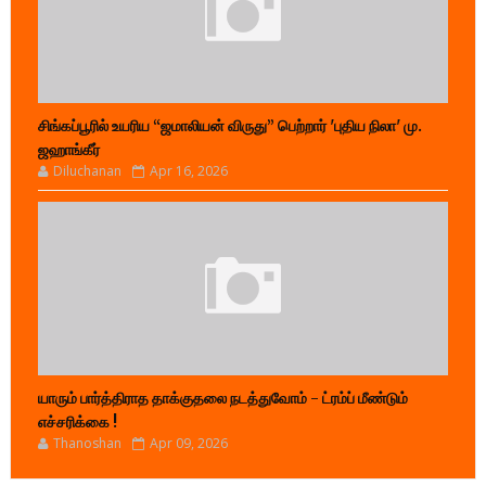
சிங்கப்பூரில் உயரிய “ஜமாலியன் விருது” பெற்றார் 'புதிய நிலா' மு.
ஜஹாங்கீர்
Diluchanan
Apr 16, 2026
யாரும் பார்த்திராத தாக்குதலை நடத்துவோம் - ட்ரம்ப் மீண்டும்
எச்சரிக்கை !
Thanoshan
Apr 09, 2026