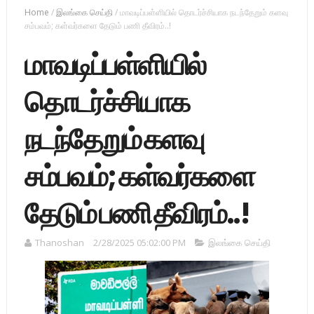
Home
/
இலங்கை செய்தி
/
மாவடிப்பள்ளியில் தொடர்ச்சியாக நடந்தேறும் களவு
சம்பவம்; கள்வர்களை தேடும் பணி தீவிரம்..!
மாவடிப்பள்ளியில்
தொடர்ச்சியாக
நடந்தேறும் களவு
சம்பவம்; கள்வர்களை
தேடும் பணி தீவிரம்..!
Thanoshan
2/28/2025 05:02:00 PM
இலங்கை செய்தி