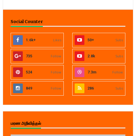
Social Counter
1.6k+
Likes
50+
Subs
735
Follow
2.8k
Subs
524
Follow
7.3m
Follow
849
Follow
286
Subs
மரண அறிவித்தல்