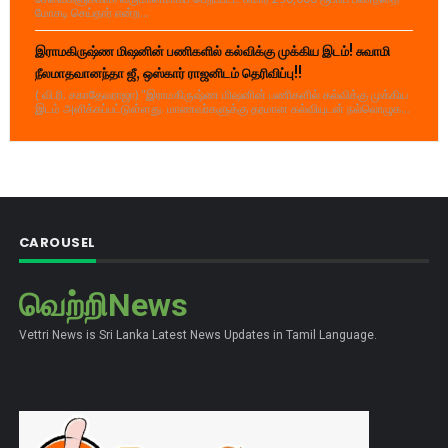
மோசடி செய்தார் என்ற...
இராமகிருஷ்ண மிஷனின் பணிகளில் கல்விக்கு முக்கிய இடம்! சுவாமி
நீலமாதவானந்தா ஜீ, ஒஸ்கார் ராஜனிடம் தெரிவிப்பு!!
( வி.ரி. சகாதேவராஜா) "இராமகிருஷ்ண மிஷனின் பணிகளில் கல்விக்கு முக்கிய
இடம் அளிக்கப்பட்டுள்ளது. மாணவர்களுக்கு தரமான கல்வியுடன் நல்லொழுக...
CAROUSEL
வெற்றிNews
Vettri News is Sri Lanka Latest News Updates in Tamil Language.