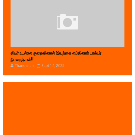
திடீர் உடல்நல குறைவினால் இயற்கை எய்தினார் டாக்டர்
நிமலரஞ்சன்!!
Thanoshan
Sept 14, 2025