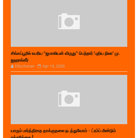
சிங்கப்பூரில் உயரிய “ஜமாலியன் விருது” பெற்றார் 'புதிய நிலா' மு.
ஜஹாங்கீர்
Diluchanan
Apr 16, 2026
யாரும் பார்த்திராத தாக்குதலை நடத்துவோம் - ட்ரம்ப் மீண்டும்
எச்சரிக்கை !