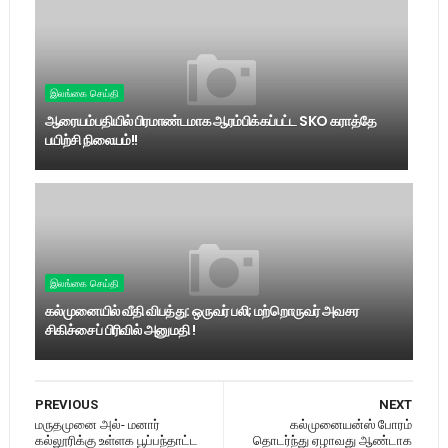
இலங்கை செய்தி
ஆரையம்பதியில் பிரமாண்டமாக ஆரம்பிக்கப்பட்ட SKO கராத்தே
பயிற்சி நிலையம்!!
இலங்கை செய்தி
கல்முனையில் வீதி விபத்து: ஒருவர் பலி; மற்றொருவர் அவசர
சிகிச்சைப் பிரிவில் அனுமதி !
PREVIOUS
NEXT
மருதமுனை அல்- மனார்
கல்முனையன்ஸ் போரம்
கல்லூரிக்கு உள்ளக பூப்பந்தாட்ட
தொடர்ந்து ஏழாவது ஆண்டாக