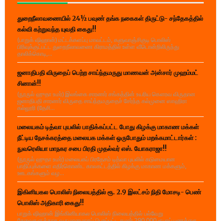
துறைநீலாவணையில் 24½ பவுண் தங்க நகைகள் திருட்டு- சந்தேகத்தில்
கல்வி கற்றுவந்த யுவதி கைது!!
(பாறுக் ஷிஹான்) மட்டக்களப்பு மாவட்டம், களுவாஞ்சிகுடி பொலிஸ்
பிரிவுக்குட்பட்ட துறைநீலாவணை கிராமத்தில் உள்ள வீடொன்றிலிருந்து
தாலிக்கொடி,...
ஜனாதிபதி விருதைப் பெற்ற சாய்ந்தமருது மாணவன் அன்சார் முஹம்மட்
சினான்!!
(நூருல் ஹுதா உமர்) இலங்கை சாரணர் சங்கத்தின் உயரிய கௌரவ விருதான
ஜனாதிபதி சாரணர் விருதை சாய்ந்தமருதைச் சேர்ந்த கல்முனை ஸாஹிரா
கல்லூரி (தேசி...
மலையகம் டித்வா புயலில் பாதிக்கப்பட்ட போது கிழக்கு மாகாண மக்கள்
நீட்டிய நேசக்கரத்தை மலையக மக்கள் ஒருபோதும் மறக்கமாட்டார்கள் :
நுவரெலியா மாநகர சபை பிரதி முதல்வர் எஸ். யோகராஜா!!
(நூருல் ஹுதா உமர்) மலையகப் பிரதேசம் டித்வா புயலில் கடுமையான
பாதிப்புக்களை எதிர்கொண்ட காலகட்டத்தில் கிழக்கு மாகாண மக்களும்,
ஊடகங்களும் வழ...
இகினியகல பொலிஸ் நிலையத்தில் ரூ. 2.9 இலட்சம் நிதி மோசடி- பெண்
பொலிஸ் அதிகாரி கைது!!
பாறுக் ஷிஹான் இங்கினியாகல பொலிஸ் நிலையத்தில் பல்வேறு
சேவைகளுக்காக வருமானமாகப் பெறப்பட்ட சுமார் 290,000 ரூபாய் பணத்தை