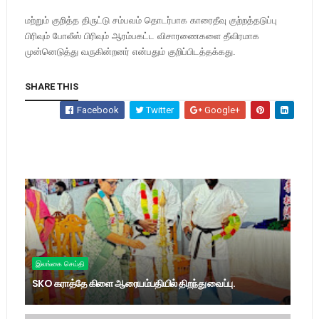
மற்றும் குறித்த திருட்டு சம்பவம் தொடர்பாக காரைதீவு குற்றத்தடுப்பு
பிரிவும் போலீஸ் பிரிவும் ஆரம்பகட்ட விசாரணைகளை தீவிரமாக
முன்னெடுத்து வருகின்றனர் என்பதும் குறிப்பிடத்தக்கது.
SHARE THIS
Facebook
Twitter
Google+
இலங்கை செய்தி
SKO கராத்தே கிளை ஆரையம்பதியில் திறந்து வைப்பு.