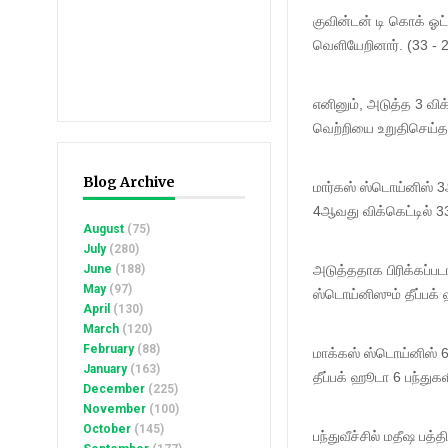
குவின்டன் டி கொக் ஓட
வெளியேறினார். (33 - 2
எனினும், அடுத்த 3 வி
வெற்றியை உறுதிசெய்தா
Blog Archive
மார்கஸ் ஸ்டொய்னிஸ் 3ஆ
4ஆவது விக்கெட்டில் 33 
August
(75)
July
(280)
June
(188)
அடுத்ததாக பிரிக்கப்ப
May
(97)
ஸ்டொய்னிஸும் தீப்பக் 
April
(130)
March
(120)
February
(88)
மாக்கஸ் ஸ்டொய்னிஸ் 6
January
(163)
தீப்பக் ஹூடா 6 பந்துக
December
(225)
November
(100)
October
(145)
பந்துவீச்சில் மதீஷ பத