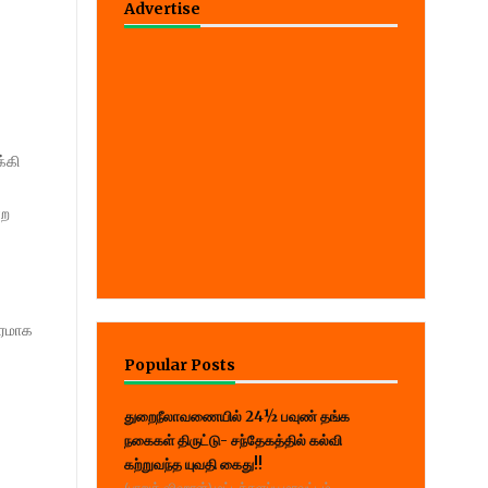
Advertise
்கி
்ற
கரமாக
Popular Posts
துறைநீலாவணையில் 24½ பவுண் தங்க
நகைகள் திருட்டு- சந்தேகத்தில் கல்வி
கற்றுவந்த யுவதி கைது!!
(பாறுக் ஷிஹான்) மட்டக்களப்பு மாவட்டம்,