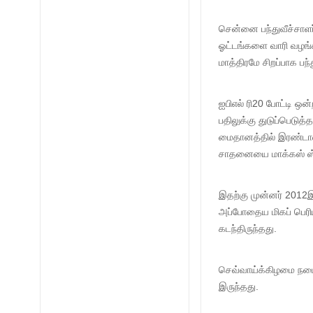
சென்னை பந்துவீச்சாளர்
ஓட்டங்களை வாரி வழங
மாத்திரமே சிறப்பாக பந்
ஐபிஎல் ரி20 போட்டி ஒ
பதிலுக்கு துடுப்பெட
மைதானத்தில் இரண்டாவ
சாதனையை மாக்கஸ் ஸ்
இதற்கு முன்னர் 2012இ
அப்போதைய மிகப் பெரிய
கடந்திருந்தது.
செவ்வாய்க்கிழமை நட
இருந்தது.