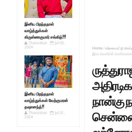
இனிய பிறந்தநாள்
வாழ்த்துக்கள்
கிருஸ்ணகுமார் சங்கித்!!!
Thanoshan
Jul 03,
2024
Home
/
விளையாட்டு செய்
இடைவெளியில் சென்னையை 
ருத்துர
அதிரடிக
இனிய பிறந்தநாள்
நான்கு 
வாழ்த்துக்கள் வேற்குமரன்
தஷானந்த்!!
சென்னை
Thanoshan
Jul 01,
2024