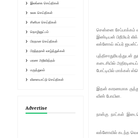
இலங்கை செய்திகள்
உலக செய்திகள்
சினிமா செய்திகள்
சென்னை சேப்பாக்கம் எ
தொழினுட்பம்
இண்டியன் பிறீமியர் லி
பிரதான செய்திகள்
லக்னோவ் சுப்பர் ஜயன்ட
பிறந்தநாள் வாழ்த்துக்கள்
புத்திசாதுரியத்துடன் 
மரண அறிவித்தல்
கடைசியில் அதிரடியைப்
மருத்துவம்
போட்டியில் மாக்கஸ் ஸ
விளையாட்டு செய்திகள்
இதன் காரணமாக ருத்துர
வீண் போயின.
Advertise
நான்கு நாட்கள் இட
லக்னோவில் கடந்த வெ