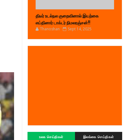
திடீர் உடல்நல குறைவினால் இயற்கை
எய்தினார் டாக்டர் நிமலரஞ்சன்!!
Thanoshan
Sept 14, 2025
உலக செய்திகள்
இலங்கை செய்திகள்