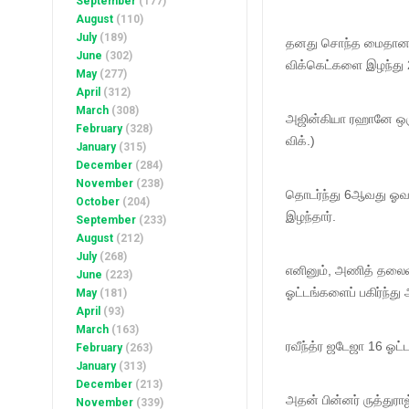
September
(177)
August
(110)
July
(189)
தனது சொந்த மைதானத்தி
June
(302)
விக்கெட்களை இழந்து 
May
(277)
April
(312)
March
(308)
அஜின்கியா ரஹானே ஒரு
February
(328)
விக்.)
January
(315)
December
(284)
November
(238)
தொடர்ந்து 6ஆவது ஓவர
October
(204)
இழந்தார்.
September
(233)
August
(212)
July
(268)
எனினும், அணித் தலைவர்
June
(223)
ஓட்டங்களைப் பகிர்ந்து
May
(181)
April
(93)
March
(163)
ரவீந்த்ர ஜடேஜா 16 ஓட்
February
(263)
January
(313)
December
(213)
அதன் பின்னர் ருத்துரா
November
(339)