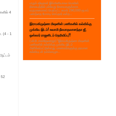
பாறுக் ஷிஹான் இங்கினியாகல பொலிஸ்
நிலையத்தில் பல்வேறு சேவைகளுக்காக
வருமானமாகப் பெறப்பட்ட சுமார் 290,000 ரூபாய்
களில் 4
பணத்தை மோசடி செய்தார் என்ற...
இராமகிருஷ்ண மிஷனின் பணிகளில் கல்விக்கு
முக்கிய இடம்! சுவாமி நீலமாதவானந்தா ஜீ,
 (4 - 1
ஒஸ்கார் ராஜனிடம் தெரிவிப்பு!!
( வி.ரி. சகாதேவராஜா) "இராமகிருஷ்ண மிஷனின்
பணிகளில் கல்விக்கு முக்கிய இடம்
அளிக்கப்பட்டுள்ளது. மாணவர்களுக்கு தரமான
கல்வியுடன் நல்லொழுக...
ஆட்டம்
 52