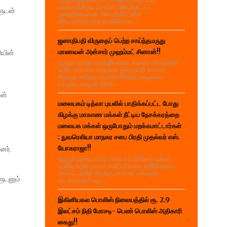
களுவாஞ்சிகுடி பொலிஸ் பிரிவுக்குட்பட்ட
ளுடன்
துறைநீலாவணை கிராமத்தில் உள்ள
வீடொன்றிலிருந்து தாலிக்கொடி,...
ஜனாதிபதி விருதைப் பெற்ற சாய்ந்தமருது
மாணவன் அன்சார் முஹம்மட் சினான்!!
ியின்
(நூருல் ஹுதா உமர்) இலங்கை சாரணர் சங்கத்தின்
உயரிய கௌரவ விருதான ஜனாதிபதி சாரணர்
விருதை சாய்ந்தமருதைச் சேர்ந்த கல்முனை
ஸாஹிரா கல்லூரி (தேசி...
டன்
மலையகம் டித்வா புயலில் பாதிக்கப்பட்ட போது
கிழக்கு மாகாண மக்கள் நீட்டிய நேசக்கரத்தை
மலையக மக்கள் ஒருபோதும் மறக்கமாட்டார்கள்
: நுவரெலியா மாநகர சபை பிரதி முதல்வர் எஸ்.
யோகராஜா!!
னர்.
(நூருல் ஹுதா உமர்) மலையகப் பிரதேசம் டித்வா
புயலில் கடுமையான பாதிப்புக்களை எதிர்கொண்ட
காலகட்டத்தில் கிழக்கு மாகாண மக்களும்,
ளுடனும்
ஊடகங்களும் வழ...
இகினியகல பொலிஸ் நிலையத்தில் ரூ. 2.9
இலட்சம் நிதி மோசடி- பெண் பொலிஸ் அதிகாரி
கைது!!