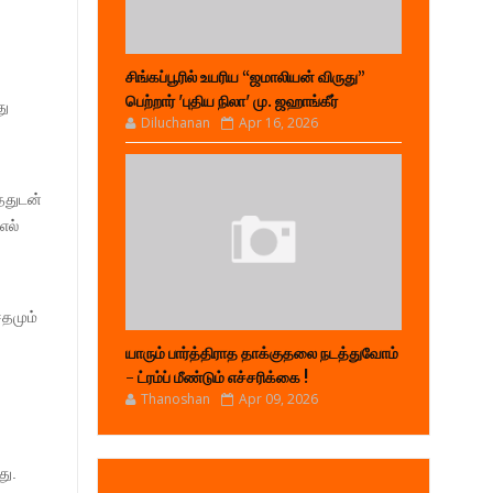
சிங்கப்பூரில் உயரிய “ஜமாலியன் விருது”
பெற்றார் 'புதிய நிலா' மு. ஜஹாங்கீர்
து
Diluchanan
Apr 16, 2026
்ததுடன்
எல்
சதமும்
யாரும் பார்த்திராத தாக்குதலை நடத்துவோம்
- ட்ரம்ப் மீண்டும் எச்சரிக்கை !
Thanoshan
Apr 09, 2026
து.