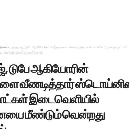
திகள்
/
ருத்துராஜ், டுபே ஆகியோரின் அதிரடிகளை வீணடித்தார் ஸ்டொய்னிஸ் ; நான்கு நாட்கள்
மீண்டும் வென்றது லக்னோவ்
ாஜ், டுபே ஆகியோரின்
ளை வீணடித்தார் ஸ்டொய்னிஸ்
நாட்கள் இடைவெளியில்
யை மீண்டும் வென்றது