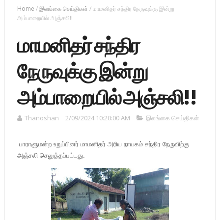
Home
/
இலங்கை செய்திகள்
/
மாமனிதர் சந்திர நேருவுக்கு இன்று
அம்பாறையில் அஞ்சலி!!
மாமனிதர் சந்திர
நேருவுக்கு இன்று
அம்பாறையில் அஞ்சலி!!
Thanoshan
2/09/2024 10:20:00 AM
இலங்கை செய்திகள்
பாராளுமன்ற உறுப்பினர் மாமனிதர் அரிய நாயகம் சந்திர நேருவிற்கு
அஞ்சலி செலுத்தப்பட்டது.