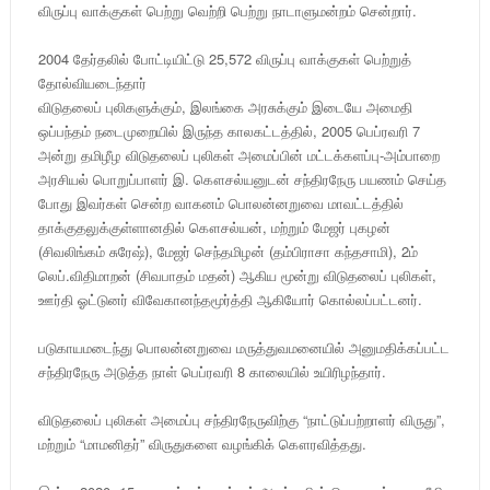
விருப்பு வாக்குகள் பெற்று வெற்றி பெற்று நாடாளுமன்றம் சென்றார்.
2004 தேர்தலில் போட்டியிட்டு 25,572 விருப்பு வாக்குகள் பெற்றுத்
தோல்வியடைந்தார்
விடுதலைப் புலிகளுக்கும், இலங்கை அரசுக்கும் இடையே அமைதி
ஒப்பந்தம் நடைமுறையில் இருந்த காலகட்டத்தில், 2005 பெப்ரவரி 7
அன்று தமிழீழ விடுதலைப் புலிகள் அமைப்பின் மட்டக்களப்பு-அம்பாறை
அரசியல் பொறுப்பாளர் இ. கௌசல்யனுடன் சந்திரநேரு பயணம் செய்த
போது இவர்கள் சென்ற வாகனம் பொலன்னறுவை மாவட்டத்தில்
தாக்குதலுக்குள்ளானதில் கௌசல்யன், மற்றும் மேஜர் புகழன்
(சிவலிங்கம் சுரேஷ்), மேஜர் செந்தமிழன் (தம்பிராசா கந்தசாமி), 2ம்
லெப்.விதிமாறன் (சிவபாதம் மதன்) ஆகிய மூன்று விடுதலைப் புலிகள்,
ஊர்தி ஓட்டுனர் விவேகானந்தமூர்த்தி ஆகியோர் கொல்லப்பட்டனர்.
படுகாயமடைந்து பொலன்னறுவை மருத்துவமனையில் அனுமதிக்கப்பட்ட
சந்திரநேரு அடுத்த நாள் பெப்ரவரி 8 காலையில் உயிரிழந்தார்.
விடுதலைப் புலிகள் அமைப்பு சந்திரநேருவிற்கு “நாட்டுப்பற்றாளர் விருது”,
மற்றும் “மாமனிதர்” விருதுகளை வழங்கிக் கௌரவித்தது.