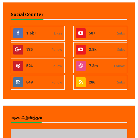
Social Counter
1.6k+
Likes
50+
Subs
735
Follow
2.8k
Subs
524
Follow
7.3m
Follow
849
Follow
286
Subs
மரண அறிவித்தல்