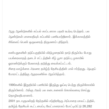
ஆறு ஆண்டுகளில் கப்பல் காப்டனாக பதவி உயர்வு பெற்றார். பல
ஆண்டுகள் மாலைதீவுக் கப்பலில் பணியாற்றினார். இக்காலத்தில்
சிங்களப் பெண் ஒருவரைத் திருமணம் புரிந்தார்.
எண்பதுகளின் நடுப்பகுதியில் விடுமுறையில் நாடு திரும்பிய போது
பயங்கரவாதத் தடைச் சட்டத்தின் கீழ் பூசா தடுப்பு முகாமில்
ஓராண்டுக்கும் மேலாகத் தடுத்து வைக்கப்பட்டார்.
சிறை வாழ்க்கை அவரை தமிழ்த் தேசியத்தின் பால் ஈர்த்தது. ஆயுதப்
போராட்டத்திற்கு ஆதரவளிக்க ஆரம்பித்தார்.
1990களில் இறுதியில் பணியில் இருந்து ஓய்வு பெற்று திருக்கோவில்
திரும்பினார். அங்கு அவர் பல கடைகளைக் கொல்வனவு செய்து
தொழிலதிபரானார்.
2001 நாடாளுமன்றத் தேர்தலில் சந்திரநேரு அம்பாறை மாவட்டத்தில்,
தமிழ்த் தேசியக் கூட்டமைப்பு வேட்பாளராகப் போட்டியிட்டு 26,282