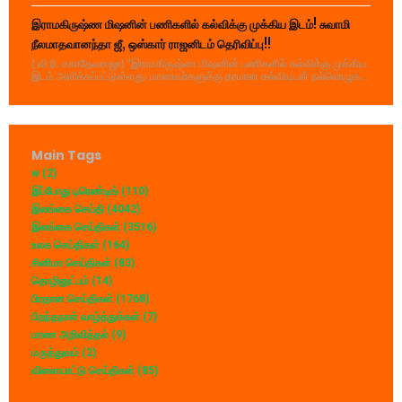
இராமகிருஷ்ண மிஷனின் பணிகளில் கல்விக்கு முக்கிய இடம்! சுவாமி
நீலமாதவானந்தா ஜீ, ஒஸ்கார் ராஜனிடம் தெரிவிப்பு!!
( வி.ரி. சகாதேவராஜா) "இராமகிருஷ்ண மிஷனின் பணிகளில் கல்விக்கு முக்கிய
இடம் அளிக்கப்பட்டுள்ளது. மாணவர்களுக்கு தரமான கல்வியுடன் நல்லொழுக...
Main Tags
w
(2)
இப்போது டிரெண்டிங்
(110)
இலங்கை செய்தி
(4042)
இலங்கை செய்திகள்
(3516)
உலக செய்திகள்
(164)
சினிமா செய்திகள்
(83)
தொழினுட்பம்
(14)
பிரதான செய்திகள்
(1768)
பிறந்தநாள் வாழ்த்துக்கள்
(7)
மரண அறிவித்தல்
(9)
மருத்துவம்
(2)
விளையாட்டு செய்திகள்
(85)