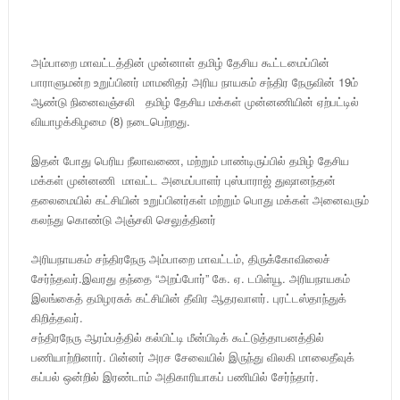
அம்பாறை மாவட்டத்தின் முன்னாள் தமிழ் தேசிய கூட்டமைப்பின்
பாராளுமன்ற உறுப்பினர் மாமனிதர் அரிய நாயகம் சந்திர நேருவின் 19ம்
ஆண்டு நினைவஞ்சலி தமிழ் தேசிய மக்கள் முன்னணியின் ஏற்பட்டில்
வியாழக்கிழமை (8) நடைபெற்றது.
இதன் போது பெரிய நீலாவணை, மற்றும் பாண்டிருப்பில் தமிழ் தேசிய
மக்கள் முன்னணி மாவட்ட அமைப்பாளர் புஸ்பாராஜ் துஷானந்தன்
தலைமையில் கட்சியின் உறுப்பினர்கள் மற்றும் பொது மக்கள் அனைவரும்
கலந்து கொண்டு அஞ்சலி செலுத்தினர்
அரியநாயகம் சந்திரநேரு அம்பாறை மாவட்டம், திருக்கோவிலைச்
சேர்ந்தவர்.இவரது தந்தை “அறப்போர்” கே. ஏ. டபிள்யூ. அரியநாயகம்
இலங்கைத் தமிழரசுக் கட்சியின் தீவிர ஆதரவாளர். புரட்டஸ்தாந்துக்
கிறித்தவர்.
சந்திரநேரு ஆரம்பத்தில் கல்பிட்டி மீன்பிடிக் கூட்டுத்தாபனத்தில்
பணியாற்றினார். பின்னர் அரச சேவையில் இருந்து விலகி மாலைதீவுக்
கப்பல் ஒன்றில் இரண்டாம் அதிகாரியாகப் பணியில் சேர்ந்தார்.