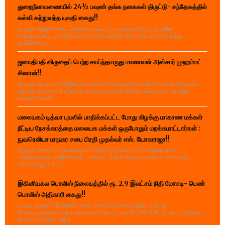
துறைநீலாவணையில் 24½ பவுண் தங்க நகைகள் திருட்டு- சந்தேகத்தில்
கல்வி கற்றுவந்த யுவதி கைது!!
(பாறுக் ஷிஹான்) மட்டக்களப்பு மாவட்டம், களுவாஞ்சிகுடி பொலிஸ்
பிரிவுக்குட்பட்ட துறைநீலாவணை கிராமத்தில் உள்ள வீடொன்றிலிருந்து
தாலிக்கொடி,...
ஜனாதிபதி விருதைப் பெற்ற சாய்ந்தமருது மாணவன் அன்சார் முஹம்மட்
சினான்!!
(நூருல் ஹுதா உமர்) இலங்கை சாரணர் சங்கத்தின் உயரிய கௌரவ விருதான
ஜனாதிபதி சாரணர் விருதை சாய்ந்தமருதைச் சேர்ந்த கல்முனை ஸாஹிரா
கல்லூரி (தேசி...
மலையகம் டித்வா புயலில் பாதிக்கப்பட்ட போது கிழக்கு மாகாண மக்கள்
நீட்டிய நேசக்கரத்தை மலையக மக்கள் ஒருபோதும் மறக்கமாட்டார்கள் :
நுவரெலியா மாநகர சபை பிரதி முதல்வர் எஸ். யோகராஜா!!
(நூருல் ஹுதா உமர்) மலையகப் பிரதேசம் டித்வா புயலில் கடுமையான
பாதிப்புக்களை எதிர்கொண்ட காலகட்டத்தில் கிழக்கு மாகாண மக்களும்,
ஊடகங்களும் வழ...
இகினியகல பொலிஸ் நிலையத்தில் ரூ. 2.9 இலட்சம் நிதி மோசடி- பெண்
பொலிஸ் அதிகாரி கைது!!
பாறுக் ஷிஹான் இங்கினியாகல பொலிஸ் நிலையத்தில் பல்வேறு
சேவைகளுக்காக வருமானமாகப் பெறப்பட்ட சுமார் 290,000 ரூபாய் பணத்தை
மோசடி செய்தார் என்ற...