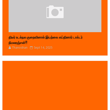
திடீர் உடல்நல குறைவினால் இயற்கை எய்தினார் டாக்டர்
நிமலரஞ்சன்!!
Thanoshan
Sept 14, 2025