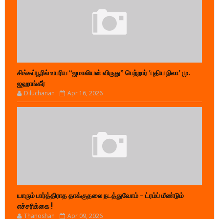
சிங்கப்பூரில் உயரிய “ஜமாலியன் விருது” பெற்றார் 'புதிய நிலா' மு.
ஜஹாங்கீர்
Diluchanan
Apr 16, 2026
யாரும் பார்த்திராத தாக்குதலை நடத்துவோம் - ட்ரம்ப் மீண்டும்
எச்சரிக்கை !
Thanoshan
Apr 09, 2026