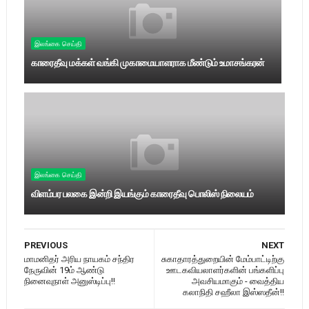
இலங்கை செய்தி
காரைதீவு மக்கள் வங்கி முகாமையாளராக மீண்டும் உமாசங்கரன்
இலங்கை செய்தி
விளம்பர பலகை இன்றி இயங்கும் காரைதீவு பொலிஸ் நிலையம்
PREVIOUS
NEXT
மாமனிதர் அரிய நாயகம் சந்திர
சுகாதாரத்துறையின் மேம்பாட்டிற்கு
நேருவின் 19ம் ஆண்டு
ஊடகவியலாளர்களின் பங்களிப்பு
நினைவுநாள் அனுஸ்டிப்பு!!
அவசியமாகும் - வைத்திய
கலாநிதி சஹீலா இஸ்ஸதீன்!!