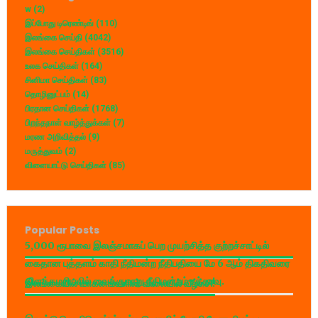
w
(2)
இப்போது டிரெண்டிங்
(110)
இலங்கை செய்தி
(4042)
இலங்கை செய்திகள்
(3516)
உலக செய்திகள்
(164)
சினிமா செய்திகள்
(83)
தொழினுட்பம்
(14)
பிரதான செய்திகள்
(1768)
பிறந்தநாள் வாழ்த்துக்கள்
(7)
மரண அறிவித்தல்
(9)
மருத்துவம்
(2)
விளையாட்டு செய்திகள்
(85)
Popular Posts
5,000 ரூபாவை இலஞ்சமாகப் பெற முயற்சித்த குற்றச்சாட்டில்
கைதான புத்தளம் காதி நீதிமன்ற நீதிபதியை மே 6 ஆம் திகதிவரை
விளக்கமறியலில் வைக்குமாறு நீதிமன்றம் உத்தரவு.
இலங்கையில் வாகனங்களின் விலையில் வீழ்ச்சி!