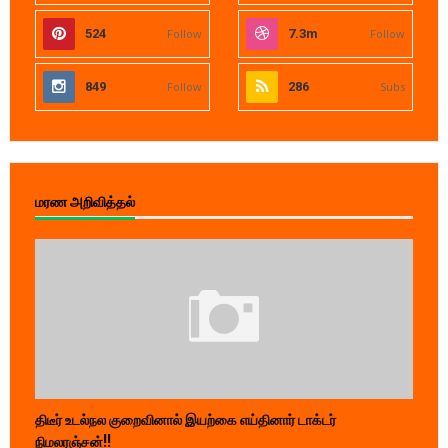
524
Follow
7.3m
Follow
849
Follow
286
Subs
மரண அறிவித்தல்
திடீர் உடல்நல குறைவினால் இயற்கை எய்தினார் டாக்டர்
நிமலரஞ்சன்!!