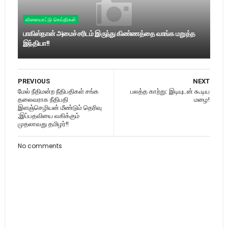
விளையாட்டு செய்திகள்
பாகிஸ்தான் அமைச்சரிடம் இருந்து கிண்ணத்தை வாங்க மறுத்த
இந்தியா!!
PREVIOUS
NEXT
மேல் நீதிமன்ற நீதிபதிகள் சங்க
பலத்த காற்று: இடியுடன் கூடிய
தலைவராக நீதிபதி
மழை!
இளஞ்செழியன் மீண்டும் தெரிவு
;இப்பதவியை வகிக்கும்
முதலாவது தமிழர்!!
No comments