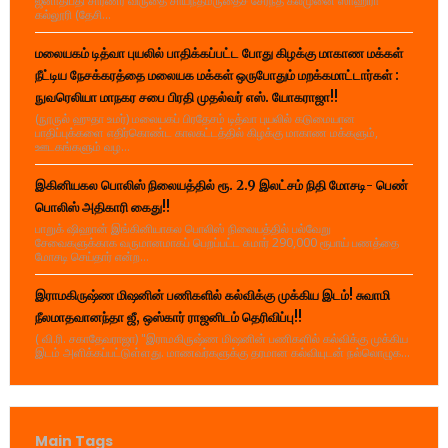
ஜனாதிபதி சாரணர் விருதை சாய்ந்தமருதைச் சேர்ந்த கல்முனை ஸாஹிரா
கல்லூரி (தேசி...
மலையகம் டித்வா புயலில் பாதிக்கப்பட்ட போது கிழக்கு மாகாண மக்கள்
நீட்டிய நேசக்கரத்தை மலையக மக்கள் ஒருபோதும் மறக்கமாட்டார்கள் :
நுவரெலியா மாநகர சபை பிரதி முதல்வர் எஸ். யோகராஜா!!
(நூருல் ஹுதா உமர்) மலையகப் பிரதேசம் டித்வா புயலில் கடுமையான
பாதிப்புக்களை எதிர்கொண்ட காலகட்டத்தில் கிழக்கு மாகாண மக்களும்,
ஊடகங்களும் வழ...
இகினியகல பொலிஸ் நிலையத்தில் ரூ. 2.9 இலட்சம் நிதி மோசடி- பெண்
பொலிஸ் அதிகாரி கைது!!
பாறுக் ஷிஹான் இங்கினியாகல பொலிஸ் நிலையத்தில் பல்வேறு
சேவைகளுக்காக வருமானமாகப் பெறப்பட்ட சுமார் 290,000 ரூபாய் பணத்தை
மோசடி செய்தார் என்ற...
இராமகிருஷ்ண மிஷனின் பணிகளில் கல்விக்கு முக்கிய இடம்! சுவாமி
நீலமாதவானந்தா ஜீ, ஒஸ்கார் ராஜனிடம் தெரிவிப்பு!!
( வி.ரி. சகாதேவராஜா) "இராமகிருஷ்ண மிஷனின் பணிகளில் கல்விக்கு முக்கிய
இடம் அளிக்கப்பட்டுள்ளது. மாணவர்களுக்கு தரமான கல்வியுடன் நல்லொழுக...
Main Tags