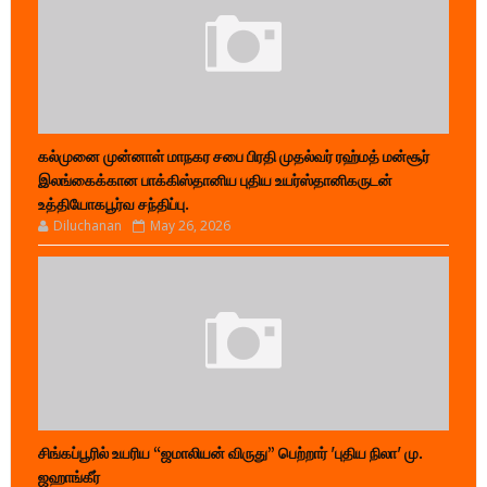
கல்முனை முன்னாள் மாநகர சபை பிரதி முதல்வர் ரஹ்மத் மன்சூர்
இலங்கைக்கான பாக்கிஸ்தானிய புதிய உயர்ஸ்தானிகருடன்
உத்தியோகபூர்வ சந்திப்பு.
Diluchanan
May 26, 2026
சிங்கப்பூரில் உயரிய “ஜமாலியன் விருது” பெற்றார் 'புதிய நிலா' மு.
ஜஹாங்கீர்