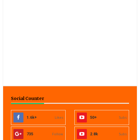
Social Counter
1.6k+
Likes
50+
Subs
735
Follow
2.8k
Subs