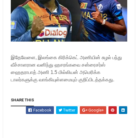
இதேவேளை, இலங்கை கிரிக்கெட் அணியின் சுழல் பந்து
வீச்சாளரான வனிந்து ஹசரங்கவை சன்ரைசர்ஸ்
ஹைதராபாத் அணி 1.5 மில்லியன் அமெரிக்க
டாலர்களுக்கு வாங்கியுள்ளமையும் குறிப்பிடத்தக்கது.
SHARE THIS
Facebook
Twitter
Google+