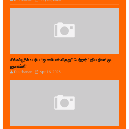
சிங்கப்பூரில் உயரிய “ஜமாலியன் விருது” பெற்றார் 'புதிய நிலா' மு.
ஜஹாங்கீர்
Diluchanan
Apr 16, 2026