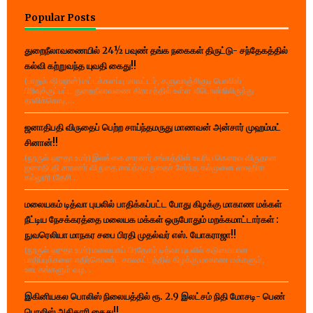
Popular Posts
துறைநீலாவணையில் 24½ பவுண் தங்க நகைகள் திருட்டு- சந்தேகத்தில்
கல்வி கற்றுவந்த யுவதி கைது!!
(பாறுக் ஷிஹான்) மட்டக்களப்பு மாவட்டம், களுவாஞ்சிகுடி பொலிஸ்
பிரிவுக்குட்பட்ட துறைநீலாவணை கிராமத்தில் உள்ள வீடொன்றிலிருந்து
தாலிக்கொடி,...
ஜனாதிபதி விருதைப் பெற்ற சாய்ந்தமருது மாணவன் அன்சார் முஹம்மட்
சினான்!!
(நூருல் ஹுதா உமர்) இலங்கை சாரணர் சங்கத்தின் உயரிய கௌரவ விருதான
ஜனாதிபதி சாரணர் விருதை சாய்ந்தமருதைச் சேர்ந்த கல்முனை ஸாஹிரா
கல்லூரி (தேசி...
மலையகம் டித்வா புயலில் பாதிக்கப்பட்ட போது கிழக்கு மாகாண மக்கள்
நீட்டிய நேசக்கரத்தை மலையக மக்கள் ஒருபோதும் மறக்கமாட்டார்கள் :
நுவரெலியா மாநகர சபை பிரதி முதல்வர் எஸ். யோகராஜா!!
(நூருல் ஹுதா உமர்) மலையகப் பிரதேசம் டித்வா புயலில் கடுமையான
பாதிப்புக்களை எதிர்கொண்ட காலகட்டத்தில் கிழக்கு மாகாண மக்களும்,
ஊடகங்களும் வழ...
இகினியகல பொலிஸ் நிலையத்தில் ரூ. 2.9 இலட்சம் நிதி மோசடி- பெண்
பொலிஸ் அதிகாரி கைது!!