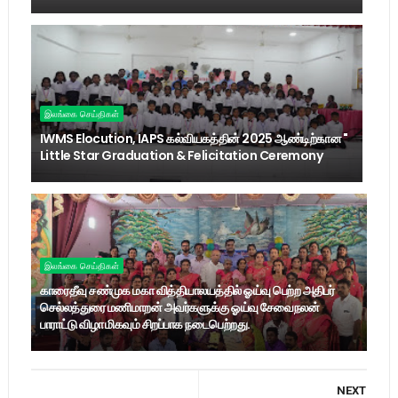
இலங்கை செய்திகள்
IWMS Elocution, IAPS கல்வியகத்தின் 2025 ஆண்டிற்கான "
Little Star Graduation & Felicitation Ceremony
இலங்கை செய்திகள்
காரைதீவு சண்முக மகா வித்தியாலயத்தில் ஓய்வு பெற்ற அதிபர்
செல்லத்துரை மணிமாறன் அவர்களுக்கு ஓய்வு சேவைநலன்
பாராட்டு விழா மிகவும் சிறப்பாக நடைபெற்றது.
NEXT