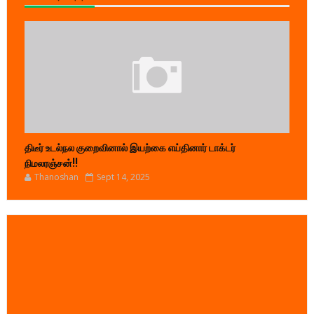
திடீர் உடல்நல குறைவினால் இயற்கை எய்தினார் டாக்டர்
நிமலரஞ்சன்!!
Thanoshan
Sept 14, 2025