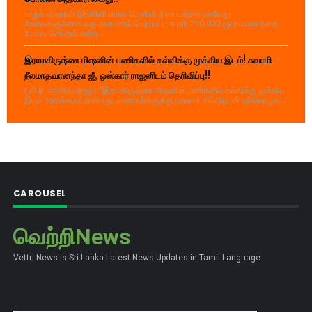
பாறுக் ஷிஹான் இங்கினியாகல பொலிஸ் நிலையத்தில் பல்வேறு
சேவைகளுக்காக வருமானமாகப் பெறப்பட்ட சுமார் 290,000 ரூபாய் பணத்தை
மோசடி செய்தார் என்ற...
இராமகிருஷ்ண மிஷனின் பணிகளில் கல்விக்கு முக்கிய இடம்! சுவாமி
நீலமாதவானந்தா ஜீ, ஒஸ்கார் ராஜனிடம் தெரிவிப்பு!!
( வி.ரி. சகாதேவராஜா) "இராமகிருஷ்ண மிஷனின் பணிகளில் கல்விக்கு முக்கிய
இடம் அளிக்கப்பட்டுள்ளது. மாணவர்களுக்கு தரமான கல்வியுடன் நல்லொழுக...
CAROUSEL
வெற்றிNews
Vettri News is Sri Lanka Latest News Updates in Tamil Language.