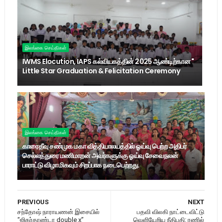
இலங்கை செய்திகள்
IWMS Elocution, IAPS கல்வியகத்தின் 2025 ஆண்டிற்கான "
Little Star Graduation & Felicitation Ceremony
இலங்கை செய்திகள்
காரைதீவு சண்முக மகா வித்தியாலயத்தில் ஓய்வு பெற்ற அதிபர்
செல்லத்துரை மணிமாறன் அவர்களுக்கு ஓய்வு சேவைநலன்
பாராட்டு விழா மிகவும் சிறப்பாக நடைபெற்றது.
PREVIOUS
NEXT
சந்தோஷ் நாராயணன் இசையில்
பதவி விலகி நாட்டைவிட்டு
“ஜிகர்தாண்டா double x”
வெளியேறிய நீதிபதி: ரணில்