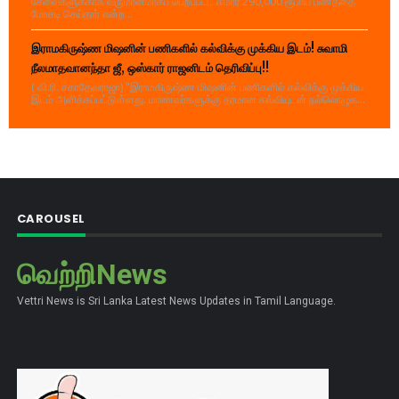
சேவைகளுக்காக வருமானமாகப் பெறப்பட்ட சுமார் 290,000 ரூபாய் பணத்தை
மோசடி செய்தார் என்ற...
இராமகிருஷ்ண மிஷனின் பணிகளில் கல்விக்கு முக்கிய இடம்! சுவாமி
நீலமாதவானந்தா ஜீ, ஒஸ்கார் ராஜனிடம் தெரிவிப்பு!!
( வி.ரி. சகாதேவராஜா) "இராமகிருஷ்ண மிஷனின் பணிகளில் கல்விக்கு முக்கிய
இடம் அளிக்கப்பட்டுள்ளது. மாணவர்களுக்கு தரமான கல்வியுடன் நல்லொழுக...
CAROUSEL
வெற்றிNews
Vettri News is Sri Lanka Latest News Updates in Tamil Language.