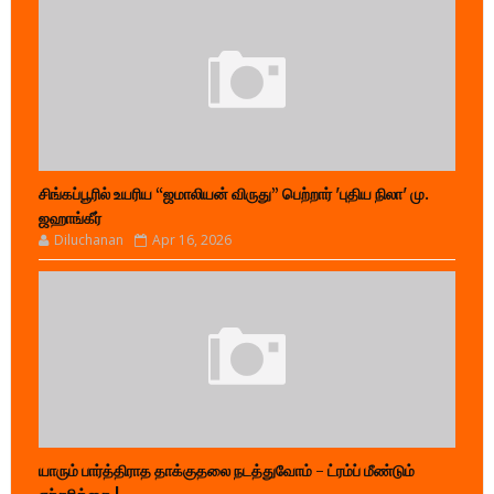
சிங்கப்பூரில் உயரிய “ஜமாலியன் விருது” பெற்றார் 'புதிய நிலா' மு.
ஜஹாங்கீர்
Diluchanan
Apr 16, 2026
யாரும் பார்த்திராத தாக்குதலை நடத்துவோம் - ட்ரம்ப் மீண்டும்