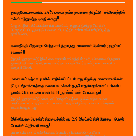
துறைநீலாவணையில் 24½ பவுண் தங்க நகைகள் திருட்டு- சந்தேகத்தில்
கல்வி கற்றுவந்த யுவதி கைது!!
(பாறுக் ஷிஹான்) மட்டக்களப்பு மாவட்டம், களுவாஞ்சிகுடி பொலிஸ்
பிரிவுக்குட்பட்ட துறைநீலாவணை கிராமத்தில் உள்ள வீடொன்றிலிருந்து
தாலிக்கொடி,...
ஜனாதிபதி விருதைப் பெற்ற சாய்ந்தமருது மாணவன் அன்சார் முஹம்மட்
சினான்!!
(நூருல் ஹுதா உமர்) இலங்கை சாரணர் சங்கத்தின் உயரிய கௌரவ விருதான
ஜனாதிபதி சாரணர் விருதை சாய்ந்தமருதைச் சேர்ந்த கல்முனை ஸாஹிரா
கல்லூரி (தேசி...
மலையகம் டித்வா புயலில் பாதிக்கப்பட்ட போது கிழக்கு மாகாண மக்கள்
நீட்டிய நேசக்கரத்தை மலையக மக்கள் ஒருபோதும் மறக்கமாட்டார்கள் :
நுவரெலியா மாநகர சபை பிரதி முதல்வர் எஸ். யோகராஜா!!
(நூருல் ஹுதா உமர்) மலையகப் பிரதேசம் டித்வா புயலில் கடுமையான
பாதிப்புக்களை எதிர்கொண்ட காலகட்டத்தில் கிழக்கு மாகாண மக்களும்,
ஊடகங்களும் வழ...
இகினியகல பொலிஸ் நிலையத்தில் ரூ. 2.9 இலட்சம் நிதி மோசடி- பெண்
பொலிஸ் அதிகாரி கைது!!
பாறுக் ஷிஹான் இங்கினியாகல பொலிஸ் நிலையத்தில் பல்வேறு