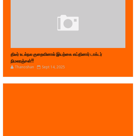
திடீர் உடல்நல குறைவினால் இயற்கை எய்தினார் டாக்டர்
நிமலரஞ்சன்!!
Thanoshan
Sept 14, 2025