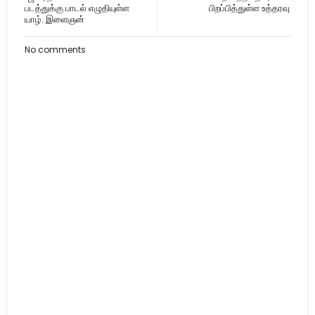
படத்துக்கு பாடல் எழுதியுள்ள
பிறப்பித்துள்ள உத்தரவு
யாழ். இளைஞன்
No comments