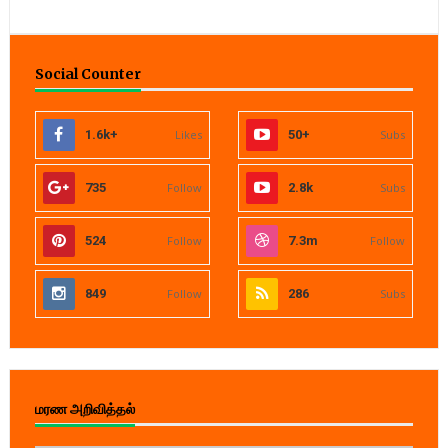
Social Counter
1.6k+
Likes
50+
Subs
735
Follow
2.8k
Subs
524
Follow
7.3m
Follow
849
Follow
286
Subs
மரண அறிவித்தல்