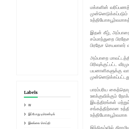
மக்களின் வரிப்பணத்
முன்னெடுக்கப்படும்
உத்தியோகபூர்வமாகத
இதன் கீழ், அம்பாற
சம்மாந்துறை பிரதேச
பிரதேச செயலாளர் எ
​
அம்பாறை மாவட்டத்த
பிரிவுக்குட்பட்ட வ
பயனாளிகளுக்கு வா
முன்னெடுக்கப்பட்டத
பாரம்பரிய கைத்தொழ
Labels
ஊக்குவிக்கும் நோக
இயந்திரங்கள் மற்
W
சங்கத்திற்கான உத்த
உத்தியோகபூர்வமாக 
இப்போது டிரெண்டிங்
இலங்கை செய்தி
இந்நிகழ்வில் கிராம