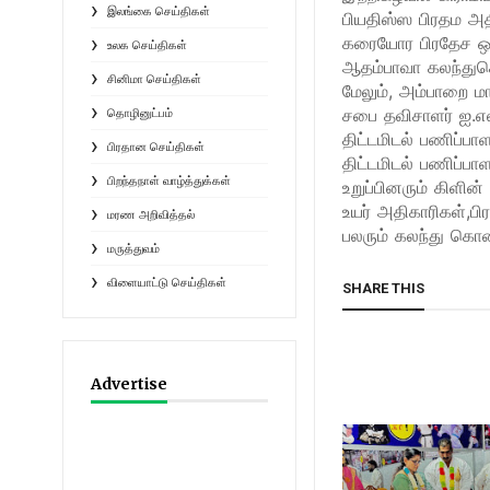
இலங்கை செய்திகள்
பியதிஸ்ஸ பிரதம அ
கரையோர பிரதேச ஒர
உலக செய்திகள்
ஆதம்பாவா கலந்துக
சினிமா செய்திகள்
​மேலும், அம்பாறை 
சபை தவிசாளர் ஐ.எல்
தொழினுட்பம்
திட்டமிடல் பணிப்பாள
பிரதான செய்திகள்
திட்டமிடல் பணிப்பா
பிறந்தநாள் வாழ்த்துக்கள்
உறுப்பினரும் கிளின
உயர் அதிகாரிகள்,ப
மரண அறிவித்தல்
பலரும் கலந்து கொ
மருத்துவம்
விளையாட்டு செய்திகள்
SHARE THIS
Advertise