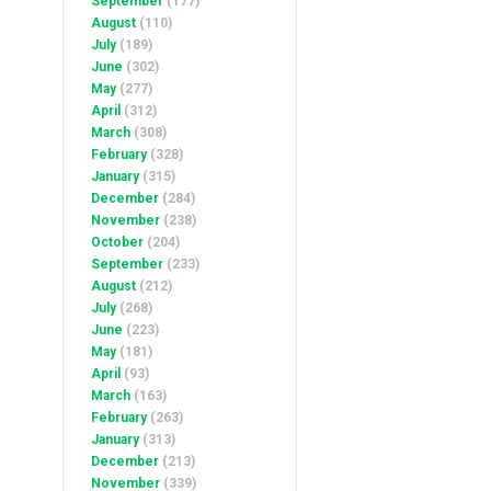
September
(177)
August
(110)
July
(189)
June
(302)
May
(277)
April
(312)
March
(308)
February
(328)
January
(315)
December
(284)
November
(238)
October
(204)
September
(233)
August
(212)
July
(268)
June
(223)
May
(181)
April
(93)
March
(163)
February
(263)
January
(313)
December
(213)
November
(339)