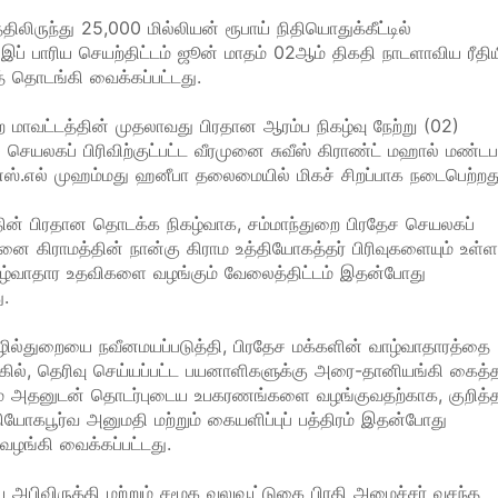
திலிருந்து 25,000 மில்லியன் ரூபாய் நிதியொதுக்கீட்டில்
 இப் பாரிய செயற்திட்டம் ஜூன் மாதம் 02ஆம் திகதி நாடளாவிய ரீதிய
் தொடங்கி வைக்கப்பட்டது.
ை மாவட்டத்தின் முதலாவது பிரதான ஆரம்ப நிகழ்வு நேற்று (02)
 செயலகப் பிரிவிற்குட்பட்ட வீரமுனை சுவீஸ் கிராண்ட் மஹால் மண்டபத
ஸ்.எல் முஹம்மது ஹனீபா தலைமையில் மிகச் சிறப்பாக நடைபெற்றத
ின் பிரதான தொடக்க நிகழ்வாக, சம்மாந்துறை பிரதேச செயலகப்
ீரமுனை கிராமத்தின் நான்கு கிராம உத்தியோகத்தர் பிரிவுகளையும் உள்
ழ்வாதார உதவிகளை வழங்கும் வேலைத்திட்டம் இதன்போது
ு.
ில்துறையை நவீனமயப்படுத்தி, பிரதேச மக்களின் வாழ்வாதாரத்தை
்கில், தெரிவு செய்யப்பட்ட பயனாளிகளுக்கு அரை-தானியங்கி கைத்
றும் அதனுடன் தொடர்புடைய உபகரணங்களை வழங்குவதற்காக, குறித்
ியோகபூர்வ அனுமதி மற்றும் கையளிப்புப் பத்திரம் இதன்போது
வழங்கி வைக்கப்பட்டது.
ிய அபிவிருத்தி மற்றும் சமூக வலுவூட்டுகை பிரதி அமைச்சர் வசந்த