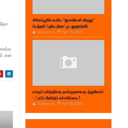
சிங்கப்பூரில் உயரிய “ஜமாலியன் விருது”
ரதேச
பெற்றார் 'புதிய நிலா' மு. ஜஹாங்கீர்
Diluchanan
Apr 16, 2026
ரசாங்க
கள் என
யாரும் பார்த்திராத தாக்குதலை நடத்துவோம்
- ட்ரம்ப் மீண்டும் எச்சரிக்கை !
Thanoshan
Apr 09, 2026