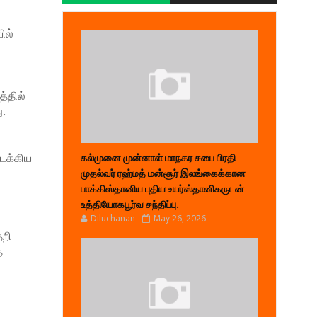
ில்
்தில்
ு.
ளடக்கிய
கல்முனை முன்னாள் மாநகர சபை பிரதி
முதல்வர் ரஹ்மத் மன்சூர் இலங்கைக்கான
பாக்கிஸ்தானிய புதிய உயர்ஸ்தானிகருடன்
உத்தியோகபூர்வ சந்திப்பு.
Diluchanan
May 26, 2026
தறி
த