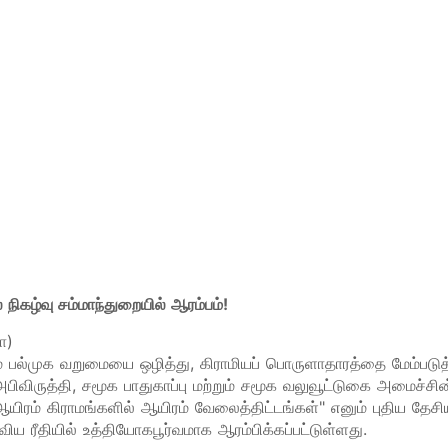
நிகழ்வு சம்மாந்துறையில் ஆரம்பம்!
ா)
ம் பல்முக வறுமையை ஒழித்து, கிராமியப் பொருளாதாரத்தை மேம்படுத்
அபிவிருத்தி, சமூக பாதுகாப்பு மற்றும் சமூக வலுவூட்டுகை அமைச்சின
ரம் கிராமங்களில் ஆயிரம் வேலைத்திட்டங்கள்" எனும் புதிய தேசி
விய ரீதியில் உத்தியோகபூர்வமாக ஆரம்பிக்கப்பட்டுள்ளது.