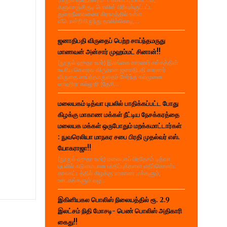
களுவாஞ்சிகுடி பொலிஸ் பிரிவுக்குட்பட்ட
துறைநீலாவணை கிராமத்தில் உள்ள
வீடொன்றிலிருந்து தாலிக்கொடி,...
ஜனாதிபதி விருதைப் பெற்ற சாய்ந்தமருது
மாணவன் அன்சார் முஹம்மட் சினான்!!
(நூருல் ஹுதா உமர்) இலங்கை சாரணர் சங்கத்தின்
உயரிய கௌரவ விருதான ஜனாதிபதி சாரணர்
விருதை சாய்ந்தமருதைச் சேர்ந்த கல்முனை
ஸாஹிரா கல்லூரி (தேசி...
மலையகம் டித்வா புயலில் பாதிக்கப்பட்ட போது
கிழக்கு மாகாண மக்கள் நீட்டிய நேசக்கரத்தை
மலையக மக்கள் ஒருபோதும் மறக்கமாட்டார்கள்
: நுவரெலியா மாநகர சபை பிரதி முதல்வர் எஸ்.
யோகராஜா!!
(நூருல் ஹுதா உமர்) மலையகப் பிரதேசம் டித்வா
புயலில் கடுமையான பாதிப்புக்களை எதிர்கொண்ட
காலகட்டத்தில் கிழக்கு மாகாண மக்களும்,
ஊடகங்களும் வழ...
இகினியகல பொலிஸ் நிலையத்தில் ரூ. 2.9
இலட்சம் நிதி மோசடி- பெண் பொலிஸ் அதிகாரி
கைது!!