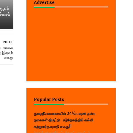
Advertise
ஒருவர்
ச்சைப்
NEXT
பாடசாலை
 இருவர்
கைது
Popular Posts
துறைநீலாவணையில் 24½ பவுண் தங்க
நகைகள் திருட்டு- சந்தேகத்தில் கல்வி
கற்றுவந்த யுவதி கைது!!
(பாறுக் ஷிஹான்) மட்டக்களப்பு மாவட்டம்,