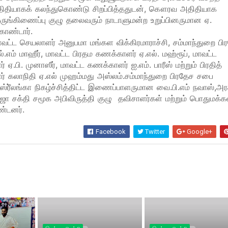
திதியாகக் கலந்துகொண்டு சிறப்பித்ததுடன், கௌரவ அதிதியாக
ுங்கிணைப்பு குழு தலைவரும் நாடாளுமன்ற உறுப்பினருமான ஏ.
ொண்டார்.
மாவட்ட செயலாளர் அனுபமா மங்கள விக்கிரமாராச்சி, சம்மாந்துறை பி
.எம் மாஹீர், மாவட்ட பிரதம கணக்காளர் ஏ.எல். மஹ்ரூப், மாவட்ட
ர் ஏ.பி. முனாஸீர், மாவட்ட கணக்காளர் ஐ.எம். பாரீஸ் மற்றும் பிரதித்
ளர் கலாநிதி ஏ.எல் முஹம்மது அஸ்லம்.சம்மாந்துறை பிரதேச சபை
் ஸ்ரீ்லங்கா நிகழ்ச்சித்திட்ட இணைப்பாளருமான வை.பி.எம் நவாஸ்,அ
ிரஜா சக்தி சமூக அபிவிருத்தி குழு தவிசாளர்கள் மற்றும் பொதுமக்
ண்டனர்.
Facebook
Twitter
Google+