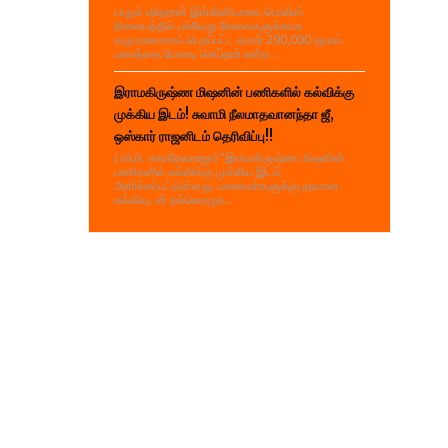
பாறுக் ஷிஹான் இங்கினியாகல பொலிஸ்
நிலையத்தில் பல்வேறு சேவைகளுக்காக
வருமானமாகப் பெறப்பட்ட சுமார் 290,000 ரூபாய்
பணத்தை மோசடி செய்தார் என்ற...
இராமகிருஷ்ண மிஷனின் பணிகளில் கல்விக்கு
முக்கிய இடம்! சுவாமி நீலமாதவானந்தா ஜீ,
ஒஸ்கார் ராஜனிடம் தெரிவிப்பு!!
( வி.ரி. சகாதேவராஜா) "இராமகிருஷ்ண மிஷனின்
பணிகளில் கல்விக்கு முக்கிய இடம்
அளிக்கப்பட்டுள்ளது. மாணவர்களுக்கு தரமான
கல்வியுடன் நல்லொழுக...