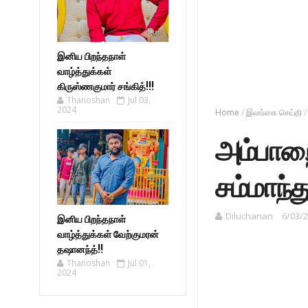
இனிய பிறந்தநாள்
வாழ்த்துக்கள்
கிருஸ்ணகுமார் சங்கித்!!!
Thanoshan
Jul 03,
2024
Home
/
இலங்கை செய்தி
/
அம்பாறை
சம்மாந்த
Diluchanan
6/03/2
இனிய பிறந்தநாள்
வாழ்த்துக்கள் வேற்குமரன்
தஷானந்த்!!
Thanoshan
Jul 01,
2024