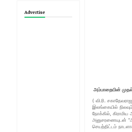
Advertise
அம்பாறையின் முதல் 
( வி.ரி. சகாதேவராஜ
​இலங்கையில் நிலவு
நோக்கில், கிராமிய 
அனுசரணையுடன் "ஆயி
செயற்திட்டம் நாடளா