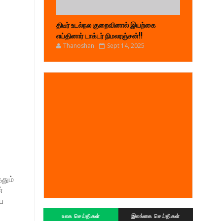
திடீர் உடல்நல குறைவினால் இயற்கை
எய்தினார் டாக்டர் நிமலரஞ்சன்!!
Thanoshan
Sept 14, 2025
தும்
்
ய
உலக செய்திகள்
இலங்கை செய்திகள்