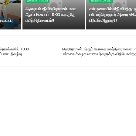
இலங்கை செய்தி
இலங்கை செய்தி
ஆரையம்பதியில் பிரமாண்டமாக
கல்முனையில் வீதி விபத்து: 
ஆரம்பிக்கப்பட்ட SKO கராத்தே
பலி; மற்றொருவர் அவசர சிகி
 வைப்பு.
பயிற்சி நிலையம்!!
பிரிவில் அனுமதி !
கிராமங்களில் 1000
ஹெரோயின் மற்றும் போதை மாத்திரைகளை 
ார்ப்பண நிகழ்வு
பல்கலைக்கழக மாணவர்களுக்கு விநியோகித்த