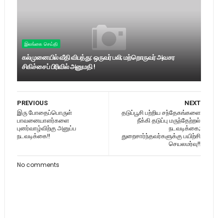
இலங்கை செய்தி
கல்முனையில் வீதி விபத்து: ஒருவர் பலி; மற்றொருவர் அவசர
சிகிச்சைப் பிரிவில் அனுமதி !
PREVIOUS
NEXT
இரு போதைப்பொருள்
தடுப்பூசி பற்றிய சந்தேகங்களை
பாவனையாளர்களை
நீக்கி தடுப்பு மருந்தேற்றல்
புனர்வாழ்விற்கு அனுப்ப
நடவடிக்கை;
நடவடிக்கை!!
துறைசார்ந்தவர்களுக்கு பயிற்சி
செயலமர்வு!!
No comments