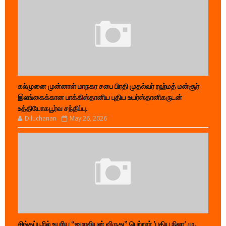
கல்முனை முன்னாள் மாநகர சபை பிரதி முதல்வர் ரஹ்மத் மன்சூர்
இலங்கைக்கான பாக்கிஸ்தானிய புதிய உயர்ஸ்தானிகருடன்
உத்தியோகபூர்வ சந்திப்பு.
Diluchanan
May 26, 2026
சிங்கப்பூரில் உயரிய “ஜமாலியன் விருது” பெற்றார் 'புதிய நிலா' மு.