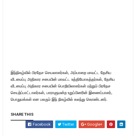
இந்நிகழ்வில் பிரதேச செயலாளர்கள், அம்பாறை மாவட்ட தேசிய
வீடமைப்பு அதிகார சபையின் மாவட்ட உத்தியோகத்தர்கள், தேசிய
வீடமைப்பு அதிகார சபையின் பொறியிலாளர்கள் மற்றும் பிரதேச
செயற்ப்பாட்டாளர்கள், பாராளுமன்ற உறுப்பினரின் இணைப்பாளர்,
பொதுமக்கள் என பலரும் இந் நிகழ்வில் கலந்து கொண்டனர்.
SHARE THIS
Facebook
Twitter
Google+