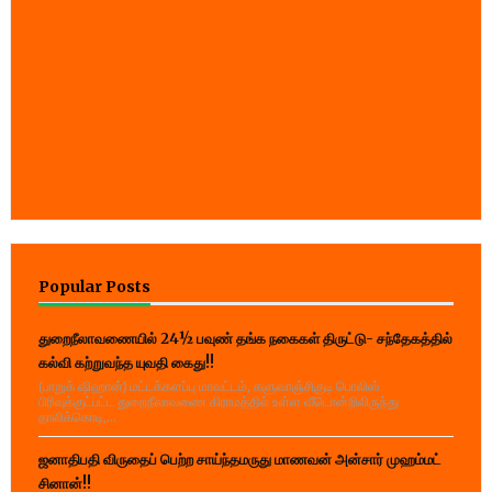
Popular Posts
துறைநீலாவணையில் 24½ பவுண் தங்க நகைகள் திருட்டு- சந்தேகத்தில்
கல்வி கற்றுவந்த யுவதி கைது!!
(பாறுக் ஷிஹான்) மட்டக்களப்பு மாவட்டம், களுவாஞ்சிகுடி பொலிஸ்
பிரிவுக்குட்பட்ட துறைநீலாவணை கிராமத்தில் உள்ள வீடொன்றிலிருந்து
தாலிக்கொடி,...
ஜனாதிபதி விருதைப் பெற்ற சாய்ந்தமருது மாணவன் அன்சார் முஹம்மட்
சினான்!!