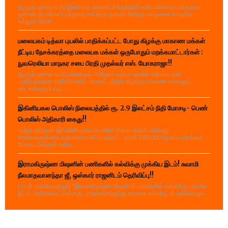
(நூருல் ஹுதா உமர்) இலங்கை சாரணர் சங்கத்தின் உயரிய கௌரவ விருதான
ஜனாதிபதி சாரணர் விருதை சாய்ந்தமருதைச் சேர்ந்த கல்முனை ஸாஹிரா
கல்லூரி (தேசி...
மலையகம் டித்வா புயலில் பாதிக்கப்பட்ட போது கிழக்கு மாகாண மக்கள்
நீட்டிய நேசக்கரத்தை மலையக மக்கள் ஒருபோதும் மறக்கமாட்டார்கள் :
நுவரெலியா மாநகர சபை பிரதி முதல்வர் எஸ். யோகராஜா!!
(நூருல் ஹுதா உமர்) மலையகப் பிரதேசம் டித்வா புயலில் கடுமையான
பாதிப்புக்களை எதிர்கொண்ட காலகட்டத்தில் கிழக்கு மாகாண மக்களும்,
ஊடகங்களும் வழ...
இகினியகல பொலிஸ் நிலையத்தில் ரூ. 2.9 இலட்சம் நிதி மோசடி- பெண்
பொலிஸ் அதிகாரி கைது!!
பாறுக் ஷிஹான் இங்கினியாகல பொலிஸ் நிலையத்தில் பல்வேறு
சேவைகளுக்காக வருமானமாகப் பெறப்பட்ட சுமார் 290,000 ரூபாய் பணத்தை
மோசடி செய்தார் என்ற...
இராமகிருஷ்ண மிஷனின் பணிகளில் கல்விக்கு முக்கிய இடம்! சுவாமி
நீலமாதவானந்தா ஜீ, ஒஸ்கார் ராஜனிடம் தெரிவிப்பு!!
( வி.ரி. சகாதேவராஜா) "இராமகிருஷ்ண மிஷனின் பணிகளில் கல்விக்கு முக்கிய
இடம் அளிக்கப்பட்டுள்ளது. மாணவர்களுக்கு தரமான கல்வியுடன் நல்லொழுக...