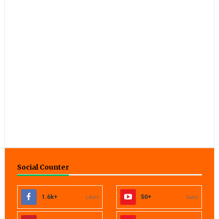
Social Counter
1.6k+
Likes
50+
Subs