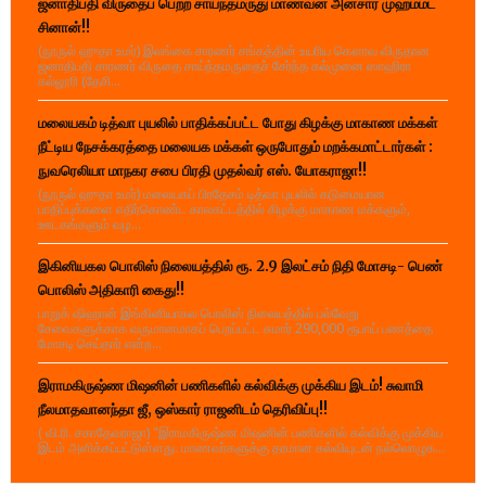
ஜனாதிபதி விருதைப் பெற்ற சாய்ந்தமருது மாணவன் அன்சார் முஹம்மட்
சினான்!!
(நூருல் ஹுதா உமர்) இலங்கை சாரணர் சங்கத்தின் உயரிய கௌரவ விருதான
ஜனாதிபதி சாரணர் விருதை சாய்ந்தமருதைச் சேர்ந்த கல்முனை ஸாஹிரா
கல்லூரி (தேசி...
மலையகம் டித்வா புயலில் பாதிக்கப்பட்ட போது கிழக்கு மாகாண மக்கள்
நீட்டிய நேசக்கரத்தை மலையக மக்கள் ஒருபோதும் மறக்கமாட்டார்கள் :
நுவரெலியா மாநகர சபை பிரதி முதல்வர் எஸ். யோகராஜா!!
(நூருல் ஹுதா உமர்) மலையகப் பிரதேசம் டித்வா புயலில் கடுமையான
பாதிப்புக்களை எதிர்கொண்ட காலகட்டத்தில் கிழக்கு மாகாண மக்களும்,
ஊடகங்களும் வழ...
இகினியகல பொலிஸ் நிலையத்தில் ரூ. 2.9 இலட்சம் நிதி மோசடி- பெண்
பொலிஸ் அதிகாரி கைது!!
பாறுக் ஷிஹான் இங்கினியாகல பொலிஸ் நிலையத்தில் பல்வேறு
சேவைகளுக்காக வருமானமாகப் பெறப்பட்ட சுமார் 290,000 ரூபாய் பணத்தை
மோசடி செய்தார் என்ற...
இராமகிருஷ்ண மிஷனின் பணிகளில் கல்விக்கு முக்கிய இடம்! சுவாமி
நீலமாதவானந்தா ஜீ, ஒஸ்கார் ராஜனிடம் தெரிவிப்பு!!
( வி.ரி. சகாதேவராஜா) "இராமகிருஷ்ண மிஷனின் பணிகளில் கல்விக்கு முக்கிய
இடம் அளிக்கப்பட்டுள்ளது. மாணவர்களுக்கு தரமான கல்வியுடன் நல்லொழுக...