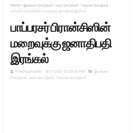
Home
/
இலங்கை செய்திகள்
/
உலக செய்திகள்
/
பிரதான செய்திகள்
/
பாப்பரசர் பிரான்சிஸின் மறைவுக்கு ஜனாதிபதி இரங்கல்
பாப்பரசர் பிரான்சிஸின்
மறைவுக்கு ஜனாதிபதி
இரங்கல்
Thashaananth
4/21/2025 05:03:00 PM
இலங்கை
செய்திகள்
,
உலக செய்திகள்
,
பிரதான செய்திகள்