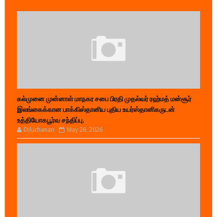
கல்முனை முன்னாள் மாநகர சபை பிரதி முதல்வர் ரஹ்மத் மன்சூர்
இலங்கைக்கான பாக்கிஸ்தானிய புதிய உயர்ஸ்தானிகருடன்
உத்தியோகபூர்வ சந்திப்பு.
Diluchanan
May 26, 2026