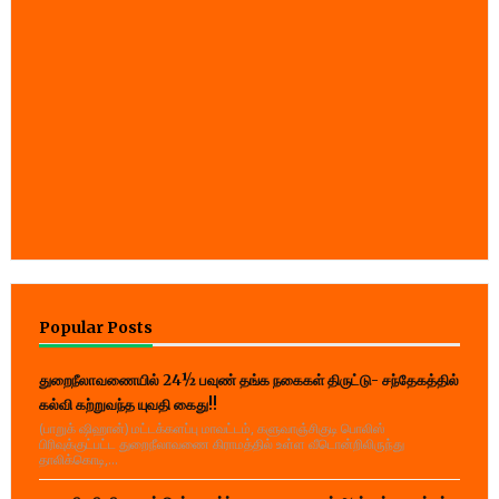
Popular Posts
துறைநீலாவணையில் 24½ பவுண் தங்க நகைகள் திருட்டு- சந்தேகத்தில்
கல்வி கற்றுவந்த யுவதி கைது!!
(பாறுக் ஷிஹான்) மட்டக்களப்பு மாவட்டம், களுவாஞ்சிகுடி பொலிஸ்
பிரிவுக்குட்பட்ட துறைநீலாவணை கிராமத்தில் உள்ள வீடொன்றிலிருந்து
தாலிக்கொடி,...