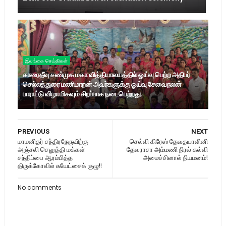
இலங்கை செய்திகள்
காரைதீவு சண்முக மகா வித்தியாலயத்தில் ஓய்வு பெற்ற அதிபர்
செல்லத்துரை மணிமாறன் அவர்களுக்கு ஓய்வு சேவைநலன்
பாராட்டு விழா மிகவும் சிறப்பாக நடைபெற்றது.
PREVIOUS
NEXT
மாமனிதர் சந்திரநேருவிற்கு
செல்வி கிரேஸ் தேவதயாளினி
அஞ்சலி செலுத்தி மக்கள்
தேவராசா அம்மணி நிரல் கல்வி
சந்திப்பை ஆரம்பித்த
அமைச்சினால் நியமனம்!
திருக்கோவில் சுயேட்சைக் குழு!!
No comments