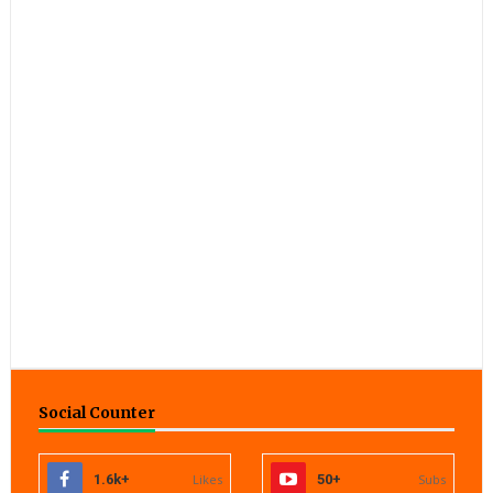
Social Counter
1.6k+
Likes
50+
Subs