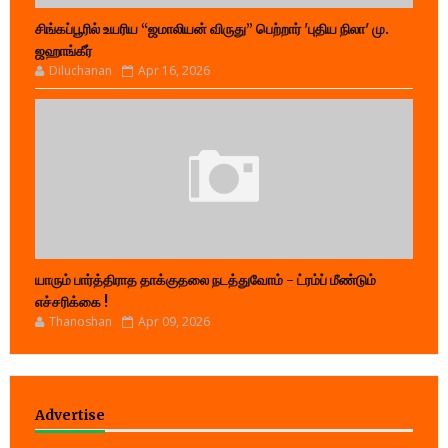
சிங்கப்பூரில் உயரிய “ஜமாலியன் விருது” பெற்றார் 'புதிய நிலா' மு.
ஜஹாங்கீர்
Diluchanan
Apr 16, 2026
யாரும் பார்த்திராத தாக்குதலை நடத்துவோம் - ட்ரம்ப் மீண்டும்
எச்சரிக்கை !
Thanoshan
Apr 09, 2026
Advertise