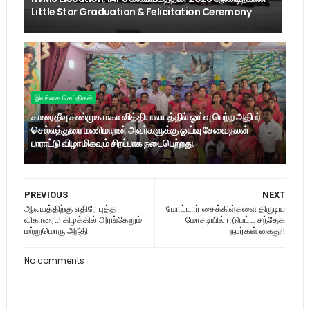
Little Star Graduation & Felicitation Ceremony
இலங்கை செய்திகள்
காரைதீவு சண்முக மகா வித்தியாலயத்தில் ஓய்வு பெற்ற அதிபர்
செல்லத்துரை மணிமாறன் அவர்களுக்கு ஓய்வு சேவைநலன்
பாராட்டு விழா மிகவும் சிறப்பாக நடைபெற்றது.
PREVIOUS
NEXT
ஆலயத்திற்கு எதிரே புத்த
மோட்டார் சைக்கிள்களை திருடிய
விகாரை..! கிழக்கில் அரங்கேறும்
மோசடியில் ஈடுபட்ட சந்தேக
மற்றுமொரு அநீதி
நபர்கள் கைது!!
No comments