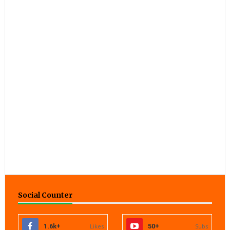
Social Counter
1.6k+
Likes
50+
Subs