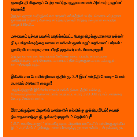
ஜனாதிபதி விருதைப் பெற்ற சாய்ந்தமருது மாணவன் அன்சார் முஹம்மட்
சினான்!!
(நூருல் ஹுதா உமர்) இலங்கை சாரணர் சங்கத்தின் உயரிய கௌரவ விருதான
ஜனாதிபதி சாரணர் விருதை சாய்ந்தமருதைச் சேர்ந்த கல்முனை ஸாஹிரா
கல்லூரி (தேசி...
மலையகம் டித்வா புயலில் பாதிக்கப்பட்ட போது கிழக்கு மாகாண மக்கள்
நீட்டிய நேசக்கரத்தை மலையக மக்கள் ஒருபோதும் மறக்கமாட்டார்கள் :
நுவரெலியா மாநகர சபை பிரதி முதல்வர் எஸ். யோகராஜா!!
(நூருல் ஹுதா உமர்) மலையகப் பிரதேசம் டித்வா புயலில் கடுமையான
பாதிப்புக்களை எதிர்கொண்ட காலகட்டத்தில் கிழக்கு மாகாண மக்களும்,
ஊடகங்களும் வழ...
இகினியகல பொலிஸ் நிலையத்தில் ரூ. 2.9 இலட்சம் நிதி மோசடி- பெண்
பொலிஸ் அதிகாரி கைது!!
பாறுக் ஷிஹான் இங்கினியாகல பொலிஸ் நிலையத்தில் பல்வேறு
சேவைகளுக்காக வருமானமாகப் பெறப்பட்ட சுமார் 290,000 ரூபாய் பணத்தை
மோசடி செய்தார் என்ற...
இராமகிருஷ்ண மிஷனின் பணிகளில் கல்விக்கு முக்கிய இடம்! சுவாமி
நீலமாதவானந்தா ஜீ, ஒஸ்கார் ராஜனிடம் தெரிவிப்பு!!
( வி.ரி. சகாதேவராஜா) "இராமகிருஷ்ண மிஷனின் பணிகளில் கல்விக்கு முக்கிய
இடம் அளிக்கப்பட்டுள்ளது. மாணவர்களுக்கு தரமான கல்வியுடன் நல்லொழுக...