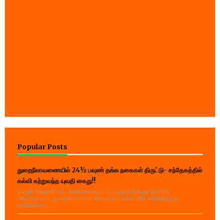
Popular Posts
துறைநீலாவணையில் 24½ பவுண் தங்க நகைகள் திருட்டு- சந்தேகத்தில்
கல்வி கற்றுவந்த யுவதி கைது!!
(பாறுக் ஷிஹான்) மட்டக்களப்பு மாவட்டம், களுவாஞ்சிகுடி பொலிஸ்
பிரிவுக்குட்பட்ட துறைநீலாவணை கிராமத்தில் உள்ள வீடொன்றிலிருந்து
தாலிக்கொடி,...