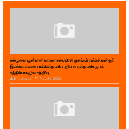
கல்முனை முன்னாள் மாநகர சபை பிரதி முதல்வர் ரஹ்மத் மன்சூர்
இலங்கைக்கான பாக்கிஸ்தானிய புதிய உயர்ஸ்தானிகருடன்
உத்தியோகபூர்வ சந்திப்பு.
Diluchanan
May 26, 2026