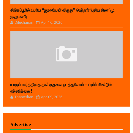
சிங்கப்பூரில் உயரிய “ஜமாலியன் விருது” பெற்றார் 'புதிய நிலா' மு.
ஜஹாங்கீர்
Diluchanan
Apr 16, 2026
யாரும் பார்த்திராத தாக்குதலை நடத்துவோம் - ட்ரம்ப் மீண்டும்
எச்சரிக்கை !
Thanoshan
Apr 09, 2026
Advertise